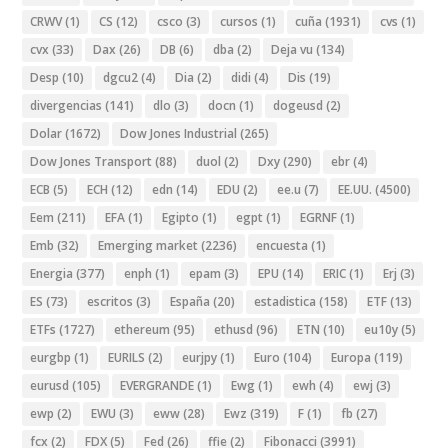
CRWV
(1)
CS
(12)
csco
(3)
cursos
(1)
cuña
(1931)
cvs
(1)
cvx
(33)
Dax
(26)
DB
(6)
dba
(2)
Deja vu
(134)
Desp
(10)
dgcu2
(4)
Dia
(2)
didi
(4)
Dis
(19)
divergencias
(141)
dlo
(3)
docn
(1)
dogeusd
(2)
Dolar
(1672)
Dow Jones Industrial
(265)
Dow Jones Transport
(88)
duol
(2)
Dxy
(290)
ebr
(4)
ECB
(5)
ECH
(12)
edn
(14)
EDU
(2)
ee.u
(7)
EE.UU.
(4500)
Eem
(211)
EFA
(1)
Egipto
(1)
egpt
(1)
EGRNF
(1)
Emb
(32)
Emerging market
(2236)
encuesta
(1)
Energia
(377)
enph
(1)
epam
(3)
EPU
(14)
ERIC
(1)
Erj
(3)
ES
(73)
escritos
(3)
España
(20)
estadistica
(158)
ETF
(13)
ETFs
(1727)
ethereum
(95)
ethusd
(96)
ETN
(10)
eu10y
(5)
eurgbp
(1)
EURILS
(2)
eurjpy
(1)
Euro
(104)
Europa
(119)
eurusd
(105)
EVERGRANDE
(1)
Ewg
(1)
ewh
(4)
ewj
(3)
ewp
(2)
EWU
(3)
eww
(28)
Ewz
(319)
F
(1)
fb
(27)
fcx
(2)
FDX
(5)
Fed
(26)
ffie
(2)
Fibonacci
(3991)