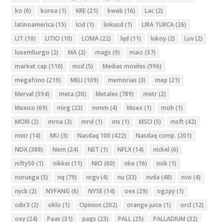
ko
(6)
korea
(1)
KRE
(21)
kweb
(16)
Lac
(2)
latinoamerica
(15)
lcid
(1)
linkusd
(1)
LIRA TURCA
(26)
LIT
(10)
LITIO
(10)
LOMA
(22)
lqd
(11)
lukoy
(2)
Luv
(2)
luxemburgo
(2)
MA
(2)
mags
(9)
maiz
(37)
market cap
(110)
mcd
(5)
Medias moviles
(996)
megafono
(219)
MELI
(109)
memorias
(3)
mep
(21)
Merval
(594)
meta
(30)
Metales
(789)
metr
(2)
Mexico
(69)
mirg
(23)
mmm
(4)
Moex
(1)
moh
(1)
MORI
(2)
mrna
(3)
mrvl
(1)
ms
(1)
MSCI
(5)
msft
(42)
mstr
(14)
MU
(3)
Nasdaq 100
(422)
Nasdaq comp.
(201)
NDX
(388)
Nem
(24)
NET
(1)
NFLX
(14)
nickel
(6)
nifty50
(1)
nikkei
(11)
NIO
(60)
nke
(16)
nok
(1)
noruega
(5)
nq
(79)
nrgv
(4)
nu
(33)
nvda
(48)
nvo
(4)
nycb
(2)
NYFANG
(6)
NYSE
(14)
oex
(29)
ogzpy
(1)
oibr3
(2)
oklo
(1)
Opinion
(202)
orange juice
(1)
orcl
(12)
oxy
(24)
Paas
(31)
pags
(23)
PALL
(25)
PALLADIUM
(32)