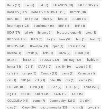
Baba
(99)
bac
(6)
bak
(6)
BALANCES
(88)
BALTIC DRY
(1)
BANCOS
(907)
BANCOS CENTRALES
(13)
Barrick
(38)
BBAR
(89)
Bbd
(105)
bbva
(2)
bcs
(3)
BDORY
(10)
bear flags
(125)
benchmark
(6)
BHIP
(18)
BHP
(4)
BIDU
(27)
bili
(6)
Binance
(1)
biotecnologia
(6)
biox
(1)
BITCOIN
(214)
BITO
(5)
bk
(1)
bma
(98)
bnb
(1)
bolt
(4)
BONOS
(846)
Bovespa
(43)
bpat
(1)
Brasil
(1055)
brecha
(4)
Brexit
(4)
brfs
(7)
BRK/A
(2)
BRK/B
(10)
BSBR
(1)
btc
(210)
BTCUSD
(212)
bull flag
(626)
byddy
(4)
byma
(14)
C
(13)
CAAP
(10)
cac 40
(10)
cadusd
(19)
cafe
(1)
campo
(5)
Canada
(93)
canje
(3)
Cannabis
(1)
cat
(1)
CBD
(4)
ccl
(21)
Cde
(18)
cds
(1)
ceco2
(9)
CEDEAR
(103)
CEPU
(41)
CGPA2
(2)
CHILE
(28)
China
(585)
cig
(1)
citi
(18)
Cobre
(35)
COIN
(12)
Colo
(5)
COLOMBIA
(41)
come
(7)
Commodity
(1260)
Crb
(54)
cres
(1)
Cresy
(30)
cripto moneda
(339)
crm
(2)
crwd
(1)