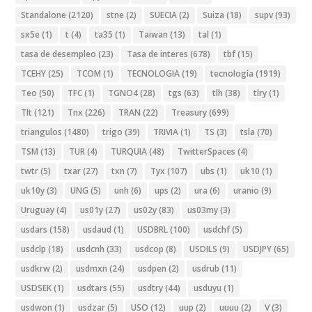
Standalone
(2120)
stne
(2)
SUECIA
(2)
Suiza
(18)
supv
(93)
sx5e
(1)
t
(4)
ta35
(1)
Taiwan
(13)
tal
(1)
tasa de desempleo
(23)
Tasa de interes
(678)
tbf
(15)
TCEHY
(25)
TCOM
(1)
TECNOLOGIA
(19)
tecnología
(1919)
Teo
(50)
TFC
(1)
TGNO4
(28)
tgs
(63)
tlh
(38)
tlry
(1)
Tlt
(121)
Tnx
(226)
TRAN
(22)
Treasury
(699)
triangulos
(1480)
trigo
(39)
TRIVIA
(1)
TS
(3)
tsla
(70)
TSM
(13)
TUR
(4)
TURQUIA
(48)
TwitterSpaces
(4)
twtr
(5)
txar
(27)
txn
(7)
Tyx
(107)
ubs
(1)
uk10
(1)
uk10y
(3)
UNG
(5)
unh
(6)
ups
(2)
ura
(6)
uranio
(9)
Uruguay
(4)
us01y
(27)
us02y
(83)
us03my
(3)
usdars
(158)
usdaud
(1)
USDBRL
(100)
usdchf
(5)
usdclp
(18)
usdcnh
(33)
usdcop
(8)
USDILS
(9)
USDJPY
(65)
usdkrw
(2)
usdmxn
(24)
usdpen
(2)
usdrub
(11)
USDSEK
(1)
usdtars
(55)
usdtry
(44)
usduyu
(1)
usdwon
(1)
usdzar
(5)
USO
(12)
uup
(2)
uuuu
(2)
V
(3)