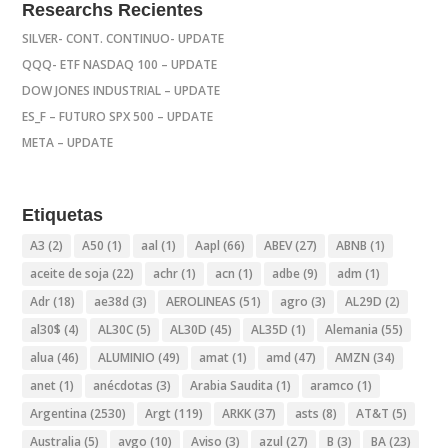
Researchs Recientes
SILVER- CONT. CONTINUO- UPDATE
QQQ- ETF NASDAQ 100 – UPDATE
DOW JONES INDUSTRIAL – UPDATE
ES_F – FUTURO SPX 500 – UPDATE
META – UPDATE
Etiquetas
A3
(2)
A50
(1)
aal
(1)
Aapl
(66)
ABEV
(27)
ABNB
(1)
aceite de soja
(22)
achr
(1)
acn
(1)
adbe
(9)
adm
(1)
Adr
(18)
ae38d
(3)
AEROLINEAS
(51)
agro
(3)
AL29D
(2)
al30$
(4)
AL30C
(5)
AL30D
(45)
AL35D
(1)
Alemania
(55)
alua
(46)
ALUMINIO
(49)
amat
(1)
amd
(47)
AMZN
(34)
anet
(1)
anécdotas
(3)
Arabia Saudita
(1)
aramco
(1)
Argentina
(2530)
Argt
(119)
ARKK
(37)
asts
(8)
AT&T
(5)
Australia
(5)
avgo
(10)
Aviso
(3)
azul
(27)
B
(3)
BA
(23)