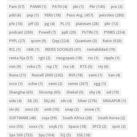
Pam
(57)
PANW
(1)
PATH
(4)
pbi
(1)
Pbr
(145)
pce
(2)
pdd
(6)
pep
(1)
PERU
(18)
Peso Arg.
(457)
petroleo
(280)
pfe
(10)
pff
(3)
pg
(4)
PL
(1)
platinum
(28)
pltr
(12)
podcast
(200)
Powell
(7)
pplt
(20)
PUTIN
(1)
PYMES
(234)
PYPL
(27)
qcom
(9)
Qqq
(224)
Quantum
(3)
Ratio
(920)
RCL
(1)
rddt
(1)
REDES SOCIALES
(41)
rentabilidad
(19)
renta fija
(57)
rgti
(2)
riesgopais
(18)
rio
(1)
ripple
(1)
rivn
(9)
roku
(7)
rsp
(7)
rsx
(4)
RTS
(5)
rty
(6)
Rusia
(21)
Russell 2000
(242)
RVX
(18)
sami
(1)
San
(4)
scco
(1)
schw
(1)
semi
(2)
semis
(267)
sgg
(1)
Shanghai
(65)
Shcomp
(65)
Shekel
(5)
shy
(4)
sid
(19)
sidu
(4)
SIL
(5)
SILJ
(6)
silv
(4)
Silver
(276)
SINGAPUR
(1)
slv
(6)
smci
(3)
smh
(10)
snap
(2)
snow
(7)
SOFTWARE
(48)
soja
(99)
South Africa
(28)
South Korea
(2)
sox
(55)
soxx
(1)
soyb
(1)
Space
(18)
SPCX
(2)
spot
(2)
Spx 500
(733)
Spy
(104)
SQ
(5)
SSE
(18)