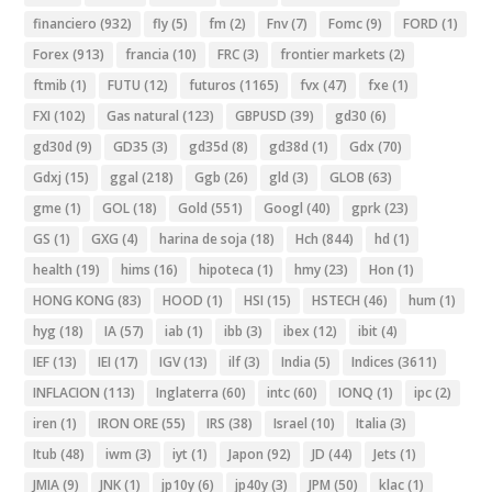
financiero
(932)
fly
(5)
fm
(2)
Fnv
(7)
Fomc
(9)
FORD
(1)
Forex
(913)
francia
(10)
FRC
(3)
frontier markets
(2)
ftmib
(1)
FUTU
(12)
futuros
(1165)
fvx
(47)
fxe
(1)
FXI
(102)
Gas natural
(123)
GBPUSD
(39)
gd30
(6)
gd30d
(9)
GD35
(3)
gd35d
(8)
gd38d
(1)
Gdx
(70)
Gdxj
(15)
ggal
(218)
Ggb
(26)
gld
(3)
GLOB
(63)
gme
(1)
GOL
(18)
Gold
(551)
Googl
(40)
gprk
(23)
GS
(1)
GXG
(4)
harina de soja
(18)
Hch
(844)
hd
(1)
health
(19)
hims
(16)
hipoteca
(1)
hmy
(23)
Hon
(1)
HONG KONG
(83)
HOOD
(1)
HSI
(15)
HSTECH
(46)
hum
(1)
hyg
(18)
IA
(57)
iab
(1)
ibb
(3)
ibex
(12)
ibit
(4)
IEF
(13)
IEI
(17)
IGV
(13)
ilf
(3)
India
(5)
Indices
(3611)
INFLACION
(113)
Inglaterra
(60)
intc
(60)
IONQ
(1)
ipc
(2)
iren
(1)
IRON ORE
(55)
IRS
(38)
Israel
(10)
Italia
(3)
Itub
(48)
iwm
(3)
iyt
(1)
Japon
(92)
JD
(44)
Jets
(1)
JMIA
(9)
JNK
(1)
jp10y
(6)
jp40y
(3)
JPM
(50)
klac
(1)