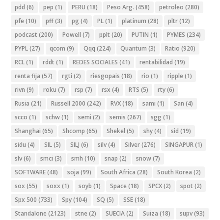
pdd
(6)
pep
(1)
PERU
(18)
Peso Arg.
(458)
petroleo
(280)
pfe
(10)
pff
(3)
pg
(4)
PL
(1)
platinum
(28)
pltr
(12)
podcast
(200)
Powell
(7)
pplt
(20)
PUTIN
(1)
PYMES
(234)
PYPL
(27)
qcom
(9)
Qqq
(224)
Quantum
(3)
Ratio
(920)
RCL
(1)
rddt
(1)
REDES SOCIALES
(41)
rentabilidad
(19)
renta fija
(57)
rgti
(2)
riesgopais
(18)
rio
(1)
ripple
(1)
rivn
(9)
roku
(7)
rsp
(7)
rsx
(4)
RTS
(5)
rty
(6)
Rusia
(21)
Russell 2000
(242)
RVX
(18)
sami
(1)
San
(4)
scco
(1)
schw
(1)
semi
(2)
semis
(267)
sgg
(1)
Shanghai
(65)
Shcomp
(65)
Shekel
(5)
shy
(4)
sid
(19)
sidu
(4)
SIL
(5)
SILJ
(6)
silv
(4)
Silver
(276)
SINGAPUR
(1)
slv
(6)
smci
(3)
smh
(10)
snap
(2)
snow
(7)
SOFTWARE
(48)
soja
(99)
South Africa
(28)
South Korea
(2)
sox
(55)
soxx
(1)
soyb
(1)
Space
(18)
SPCX
(2)
spot
(2)
Spx 500
(733)
Spy
(104)
SQ
(5)
SSE
(18)
Standalone
(2123)
stne
(2)
SUECIA
(2)
Suiza
(18)
supv
(93)