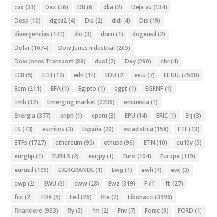
cvx
(33)
Dax
(26)
DB
(6)
dba
(2)
Deja vu
(134)
Desp
(10)
dgcu2
(4)
Dia
(2)
didi
(4)
Dis
(19)
divergencias
(141)
dlo
(3)
docn
(1)
dogeusd
(2)
Dolar
(1674)
Dow Jones Industrial
(265)
Dow Jones Transport
(88)
duol
(2)
Dxy
(290)
ebr
(4)
ECB
(5)
ECH
(12)
edn
(14)
EDU
(2)
ee.u
(7)
EE.UU.
(4500)
Eem
(211)
EFA
(1)
Egipto
(1)
egpt
(1)
EGRNF
(1)
Emb
(32)
Emerging market
(2236)
encuesta
(1)
Energia
(377)
enph
(1)
epam
(3)
EPU
(14)
ERIC
(1)
Erj
(3)
ES
(73)
escritos
(3)
España
(20)
estadistica
(158)
ETF
(13)
ETFs
(1727)
ethereum
(95)
ethusd
(96)
ETN
(10)
eu10y
(5)
eurgbp
(1)
EURILS
(2)
eurjpy
(1)
Euro
(104)
Europa
(119)
eurusd
(105)
EVERGRANDE
(1)
Ewg
(1)
ewh
(4)
ewj
(3)
ewp
(2)
EWU
(3)
eww
(28)
Ewz
(319)
F
(1)
fb
(27)
fcx
(2)
FDX
(5)
Fed
(26)
ffie
(2)
Fibonacci
(3996)
financiero
(933)
fly
(5)
fm
(2)
Fnv
(7)
Fomc
(9)
FORD
(1)