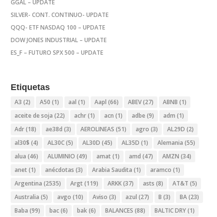
GGAL – UPDATE
SILVER- CONT. CONTINUO- UPDATE
QQQ- ETF NASDAQ 100 – UPDATE
DOW JONES INDUSTRIAL – UPDATE
ES_F – FUTURO SPX 500 – UPDATE
Etiquetas
A3
(2)
A50
(1)
aal
(1)
Aapl
(66)
ABEV
(27)
ABNB
(1)
aceite de soja
(22)
achr
(1)
acn
(1)
adbe
(9)
adm
(1)
Adr
(18)
ae38d
(3)
AEROLINEAS
(51)
agro
(3)
AL29D
(2)
al30$
(4)
AL30C
(5)
AL30D
(45)
AL35D
(1)
Alemania
(55)
alua
(46)
ALUMINIO
(49)
amat
(1)
amd
(47)
AMZN
(34)
anet
(1)
anécdotas
(3)
Arabia Saudita
(1)
aramco
(1)
Argentina
(2535)
Argt
(119)
ARKK
(37)
asts
(8)
AT&T
(5)
Australia
(5)
avgo
(10)
Aviso
(3)
azul
(27)
B
(3)
BA
(23)
Baba
(99)
bac
(6)
bak
(6)
BALANCES
(88)
BALTIC DRY
(1)