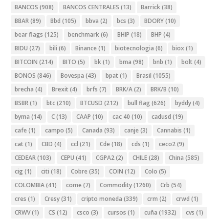
BANCOS
(908)
BANCOS CENTRALES
(13)
Barrick
(38)
BBAR
(89)
Bbd
(105)
bbva
(2)
bcs
(3)
BDORY
(10)
bear flags
(125)
benchmark
(6)
BHIP
(18)
BHP
(4)
BIDU
(27)
bili
(6)
Binance
(1)
biotecnologia
(6)
biox
(1)
BITCOIN
(214)
BITO
(5)
bk
(1)
bma
(98)
bnb
(1)
bolt
(4)
BONOS
(846)
Bovespa
(43)
bpat
(1)
Brasil
(1055)
brecha
(4)
Brexit
(4)
brfs
(7)
BRK/A
(2)
BRK/B
(10)
BSBR
(1)
btc
(210)
BTCUSD
(212)
bull flag
(626)
byddy
(4)
byma
(14)
C
(13)
CAAP
(10)
cac 40
(10)
cadusd
(19)
cafe
(1)
campo
(5)
Canada
(93)
canje
(3)
Cannabis
(1)
cat
(1)
CBD
(4)
ccl
(21)
Cde
(18)
cds
(1)
ceco2
(9)
CEDEAR
(103)
CEPU
(41)
CGPA2
(2)
CHILE
(28)
China
(585)
cig
(1)
citi
(18)
Cobre
(35)
COIN
(12)
Colo
(5)
COLOMBIA
(41)
come
(7)
Commodity
(1260)
Crb
(54)
cres
(1)
Cresy
(31)
cripto moneda
(339)
crm
(2)
crwd
(1)
CRWV
(1)
CS
(12)
csco
(3)
cursos
(1)
cuña
(1932)
cvs
(1)