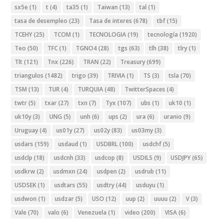
sx5e
(1)
t
(4)
ta35
(1)
Taiwan
(13)
tal
(1)
tasa de desempleo
(23)
Tasa de interes
(678)
tbf
(15)
TCEHY
(25)
TCOM
(1)
TECNOLOGIA
(19)
tecnología
(1920)
Teo
(50)
TFC
(1)
TGNO4
(28)
tgs
(63)
tlh
(38)
tlry
(1)
Tlt
(121)
Tnx
(226)
TRAN
(22)
Treasury
(699)
triangulos
(1482)
trigo
(39)
TRIVIA
(1)
TS
(3)
tsla
(70)
TSM
(13)
TUR
(4)
TURQUIA
(48)
TwitterSpaces
(4)
twtr
(5)
txar
(27)
txn
(7)
Tyx
(107)
ubs
(1)
uk10
(1)
uk10y
(3)
UNG
(5)
unh
(6)
ups
(2)
ura
(6)
uranio
(9)
Uruguay
(4)
us01y
(27)
us02y
(83)
us03my
(3)
usdars
(159)
usdaud
(1)
USDBRL
(100)
usdchf
(5)
usdclp
(18)
usdcnh
(33)
usdcop
(8)
USDILS
(9)
USDJPY
(65)
usdkrw
(2)
usdmxn
(24)
usdpen
(2)
usdrub
(11)
USDSEK
(1)
usdtars
(55)
usdtry
(44)
usduyu
(1)
usdwon
(1)
usdzar
(5)
USO
(12)
uup
(2)
uuuu
(2)
V
(3)
Vale
(70)
valo
(6)
Venezuela
(1)
video
(200)
VISA
(6)