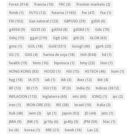
Forex
(914)
francia
(10)
FRC
(3)
frontier markets
(2)
ftmib
(1)
FUTU
(12)
futuros
(1165)
fvx
(47)
fxe
(1)
FXI
(102)
Gas natural
(123)
GBPUSD
(39)
gd30
(6)
gd30d
(9)
GD35
(3)
gd35d
(8)
gd38d
(1)
Gdx
(70)
Gdxj
(15)
ggal
(219)
Ggb
(26)
gld
(3)
GLOB
(63)
gme
(1)
GOL
(18)
Gold
(551)
Googl
(40)
gprk
(23)
GS
(1)
GXG
(4)
harina de soja
(18)
Hch
(844)
hd
(1)
health
(19)
hims
(16)
hipoteca
(1)
hmy
(23)
Hon
(1)
HONG KONG
(83)
HOOD
(1)
HSI
(15)
HSTECH
(46)
hum
(1)
hyg
(18)
IA
(57)
iab
(1)
ibb
(3)
ibex
(12)
ibit
(4)
IEF
(13)
IEI
(17)
IGV
(13)
ilf
(3)
India
(5)
Indices
(3612)
INFLACION
(113)
Inglaterra
(60)
intc
(60)
IONQ
(1)
ipc
(2)
iren
(1)
IRON ORE
(55)
IRS
(38)
Israel
(10)
Italia
(3)
Itub
(48)
iwm
(3)
iyt
(1)
Japon
(92)
JD
(44)
Jets
(1)
JMIA
(9)
JNK
(1)
jp10y
(6)
jp40y
(3)
JPM
(50)
klac
(1)
ko
(6)
korea
(1)
KRE
(21)
kweb
(16)
Lac
(2)