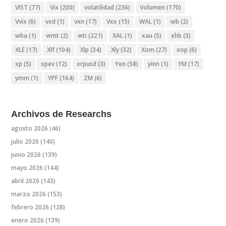
VIST
(77)
Vix
(200)
volatilidad
(236)
Volumen
(170)
Vvix
(6)
vxd
(1)
vxn
(17)
Vxx
(15)
WAL
(1)
wb
(2)
wba
(1)
wmt
(2)
wti
(221)
XAL
(1)
xau
(5)
xhb
(3)
XLE
(17)
Xlf
(104)
Xlp
(34)
Xly
(32)
Xom
(27)
xop
(6)
xp
(5)
xpev
(12)
xrpusd
(3)
Yen
(58)
yinn
(1)
YM
(17)
ymm
(1)
YPF
(164)
ZM
(6)
Archivos de Researchs
agosto 2026
(46)
julio 2026
(140)
junio 2026
(139)
mayo 2026
(144)
abril 2026
(143)
marzo 2026
(153)
febrero 2026
(128)
enero 2026
(139)