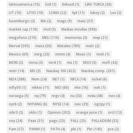
latinoamerica
(15)
lcid
(1)
linkusd
(1)
LIRA TURCA
(26)
LIT
(10)
LITIO
(10)
LOMA
(22)
lqd
(11)
lukoy
(2)
Luv
(2)
luxemburgo
(2)
MA
(2)
mags
(9)
maiz
(37)
market cap
(110)
mcd
(5)
Medias moviles
(996)
megafono
(219)
MELI
(110)
memorias
(3)
mep
(21)
Merval
(595)
meta
(30)
Metales
(789)
metr
(2)
Mexico
(69)
mirg
(23)
mmm
(4)
Moex
(1)
moh
(1)
MORI
(2)
mrna
(3)
mrvl
(1)
ms
(1)
MSCI
(5)
msft
(42)
mstr
(14)
MU
(3)
Nasdaq 100
(422)
Nasdaq comp.
(201)
NDX
(388)
Nem
(24)
NET
(1)
NFLX
(14)
nickel
(6)
nifty50
(1)
nikkei
(11)
NIO
(60)
nke
(16)
nok
(1)
noruega
(5)
nq
(79)
nrgv
(4)
nu
(33)
nvda
(48)
nvo
(4)
nycb
(2)
NYFANG
(6)
NYSE
(14)
oex
(29)
ogzpy
(1)
oibr3
(2)
oklo
(1)
Opinion
(202)
orange juice
(1)
orcl
(12)
oxy
(24)
Paas
(31)
pags
(23)
PALL
(25)
PALLADIUM
(32)
Pam
(57)
PANW
(1)
PATH
(4)
pbi
(1)
Pbr
(145)
pce
(2)