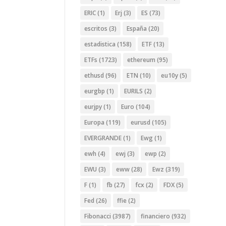
ERIC
(1)
Erj
(3)
ES
(73)
escritos
(3)
España
(20)
estadistica
(158)
ETF
(13)
ETFs
(1723)
ethereum
(95)
ethusd
(96)
ETN
(10)
eu10y
(5)
eurgbp
(1)
EURILS
(2)
eurjpy
(1)
Euro
(104)
Europa
(119)
eurusd
(105)
EVERGRANDE
(1)
Ewg
(1)
ewh
(4)
ewj
(3)
ewp
(2)
EWU
(3)
eww
(28)
Ewz
(319)
F
(1)
fb
(27)
fcx
(2)
FDX
(5)
Fed
(26)
ffie
(2)
Fibonacci
(3987)
financiero
(932)