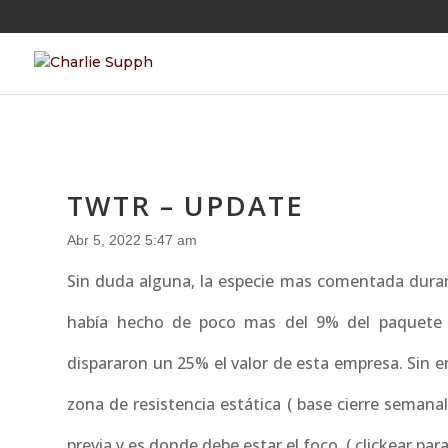
TWTR – UPDATE
Abr 5, 2022 5:47 am
Sin duda alguna, la especie mas comentada duran
había hecho de poco mas del 9% del paquete ac
dispararon un 25% el valor de esta empresa. Sin em
zona de resistencia estática ( base cierre semana
previa y es donde debe estar el foco. ( clickear par