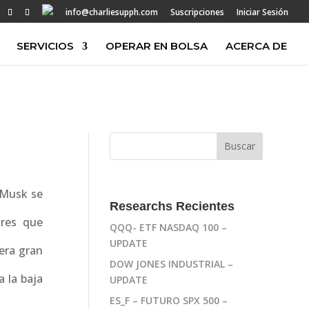
info@charliesupph.com
Suscripciones
Iniciar Sesión
SERVICIOS
OPERAR EN BOLSA
ACERCA DE
 Musk se
Researchs Recientes
ores que
QQQ- ETF NASDAQ 100 –
UPDATE
1era gran
DOW JONES INDUSTRIAL –
 la baja
UPDATE
ES_F – FUTURO SPX 500 –