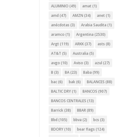
ALUMINIO
(49)
amat
(1)
amd
(47)
AMZN
(34)
anet
(1)
anécdotas
(3)
Arabia Saudita
(1)
aramco
(1)
Argentina
(2530)
Argt
(119)
ARKK
(37)
asts
(8)
AT&T
(5)
Australia
(5)
avgo
(10)
Aviso
(3)
azul
(27)
B
(3)
BA
(23)
Baba
(99)
bac
(6)
bak
(6)
BALANCES
(88)
BALTIC DRY
(1)
BANCOS
(907)
BANCOS CENTRALES
(13)
Barrick
(38)
BBAR
(89)
Bbd
(105)
bbva
(2)
bcs
(3)
BDORY
(10)
bear flags
(124)