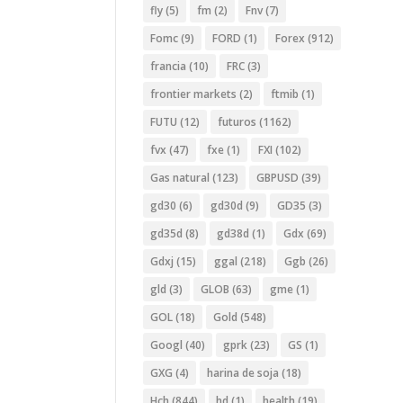
fly
(5)
fm
(2)
Fnv
(7)
Fomc
(9)
FORD
(1)
Forex
(912)
francia
(10)
FRC
(3)
frontier markets
(2)
ftmib
(1)
FUTU
(12)
futuros
(1162)
fvx
(47)
fxe
(1)
FXI
(102)
Gas natural
(123)
GBPUSD
(39)
gd30
(6)
gd30d
(9)
GD35
(3)
gd35d
(8)
gd38d
(1)
Gdx
(69)
Gdxj
(15)
ggal
(218)
Ggb
(26)
gld
(3)
GLOB
(63)
gme
(1)
GOL
(18)
Gold
(548)
Googl
(40)
gprk
(23)
GS
(1)
GXG
(4)
harina de soja
(18)
Hch
(844)
hd
(1)
health
(19)