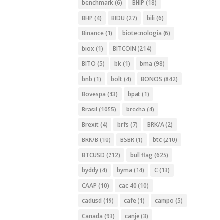
benchmark
(6)
BHIP
(18)
BHP
(4)
BIDU
(27)
bili
(6)
Binance
(1)
biotecnologia
(6)
biox
(1)
BITCOIN
(214)
BITO
(5)
bk
(1)
bma
(98)
bnb
(1)
bolt
(4)
BONOS
(842)
Bovespa
(43)
bpat
(1)
Brasil
(1055)
brecha
(4)
Brexit
(4)
brfs
(7)
BRK/A
(2)
BRK/B
(10)
BSBR
(1)
btc
(210)
BTCUSD
(212)
bull flag
(625)
byddy
(4)
byma
(14)
C
(13)
CAAP
(10)
cac 40
(10)
cadusd
(19)
cafe
(1)
campo
(5)
Canada
(93)
canje
(3)