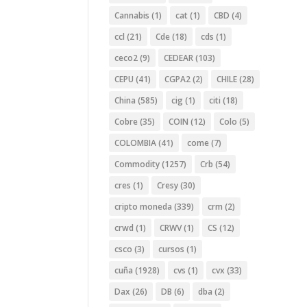
Cannabis
(1)
cat
(1)
CBD
(4)
ccl
(21)
Cde
(18)
cds
(1)
ceco2
(9)
CEDEAR
(103)
CEPU
(41)
CGPA2
(2)
CHILE
(28)
China
(585)
cig
(1)
citi
(18)
Cobre
(35)
COIN
(12)
Colo
(5)
COLOMBIA
(41)
come
(7)
Commodity
(1257)
Crb
(54)
cres
(1)
Cresy
(30)
cripto moneda
(339)
crm
(2)
crwd
(1)
CRWV
(1)
CS
(12)
csco
(3)
cursos
(1)
cuña
(1928)
cvs
(1)
cvx
(33)
Dax
(26)
DB
(6)
dba
(2)