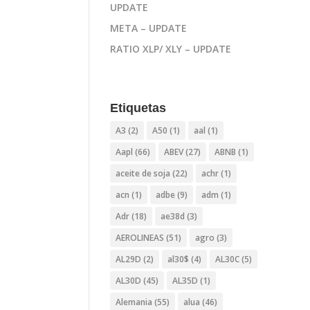
UPDATE
META – UPDATE
RATIO XLP/ XLY – UPDATE
Etiquetas
A3
(2)
A50
(1)
aal
(1)
Aapl
(66)
ABEV
(27)
ABNB
(1)
aceite de soja
(22)
achr
(1)
acn
(1)
adbe
(9)
adm
(1)
Adr
(18)
ae38d
(3)
AEROLINEAS
(51)
agro
(3)
AL29D
(2)
al30$
(4)
AL30C
(5)
AL30D
(45)
AL35D
(1)
Alemania
(55)
alua
(46)