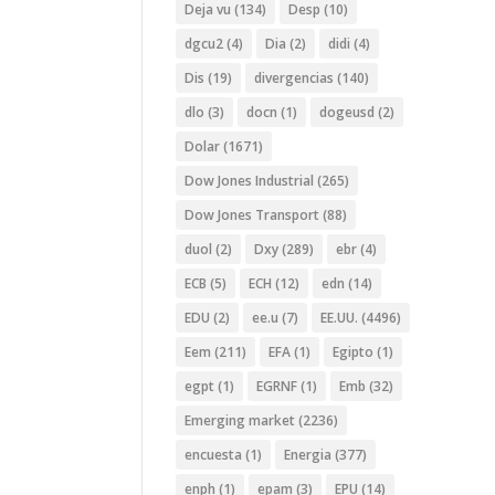
Deja vu
(134)
Desp
(10)
dgcu2
(4)
Dia
(2)
didi
(4)
Dis
(19)
divergencias
(140)
dlo
(3)
docn
(1)
dogeusd
(2)
Dolar
(1671)
Dow Jones Industrial
(265)
Dow Jones Transport
(88)
duol
(2)
Dxy
(289)
ebr
(4)
ECB
(5)
ECH
(12)
edn
(14)
EDU
(2)
ee.u
(7)
EE.UU.
(4496)
Eem
(211)
EFA
(1)
Egipto
(1)
egpt
(1)
EGRNF
(1)
Emb
(32)
Emerging market
(2236)
encuesta
(1)
Energia
(377)
enph
(1)
epam
(3)
EPU
(14)