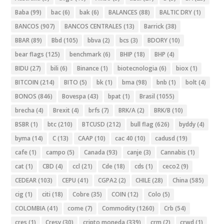
Baba
(99)
bac
(6)
bak
(6)
BALANCES
(88)
BALTIC DRY
(1)
BANCOS
(907)
BANCOS CENTRALES
(13)
Barrick
(38)
BBAR
(89)
Bbd
(105)
bbva
(2)
bcs
(3)
BDORY
(10)
bear flags
(125)
benchmark
(6)
BHIP
(18)
BHP
(4)
BIDU
(27)
bili
(6)
Binance
(1)
biotecnologia
(6)
biox
(1)
BITCOIN
(214)
BITO
(5)
bk
(1)
bma
(98)
bnb
(1)
bolt
(4)
BONOS
(846)
Bovespa
(43)
bpat
(1)
Brasil
(1055)
brecha
(4)
Brexit
(4)
brfs
(7)
BRK/A
(2)
BRK/B
(10)
BSBR
(1)
btc
(210)
BTCUSD
(212)
bull flag
(626)
byddy
(4)
byma
(14)
C
(13)
CAAP
(10)
cac 40
(10)
cadusd
(19)
cafe
(1)
campo
(5)
Canada
(93)
canje
(3)
Cannabis
(1)
cat
(1)
CBD
(4)
ccl
(21)
Cde
(18)
cds
(1)
ceco2
(9)
CEDEAR
(103)
CEPU
(41)
CGPA2
(2)
CHILE
(28)
China
(585)
cig
(1)
citi
(18)
Cobre
(35)
COIN
(12)
Colo
(5)
COLOMBIA
(41)
come
(7)
Commodity
(1260)
Crb
(54)
cres
(1)
Cresy
(30)
cripto moneda
(339)
crm
(2)
crwd
(1)