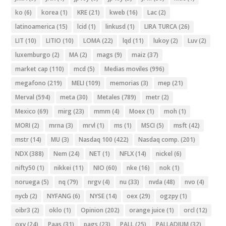
ko
(6)
korea
(1)
KRE
(21)
kweb
(16)
Lac
(2)
latinoamerica
(15)
lcid
(1)
linkusd
(1)
LIRA TURCA
(26)
LIT
(10)
LITIO
(10)
LOMA
(22)
lqd
(11)
lukoy
(2)
Luv
(2)
luxemburgo
(2)
MA
(2)
mags
(9)
maiz
(37)
market cap
(110)
mcd
(5)
Medias moviles
(996)
megafono
(219)
MELI
(109)
memorias
(3)
mep
(21)
Merval
(594)
meta
(30)
Metales
(789)
metr
(2)
Mexico
(69)
mirg
(23)
mmm
(4)
Moex
(1)
moh
(1)
MORI
(2)
mrna
(3)
mrvl
(1)
ms
(1)
MSCI
(5)
msft
(42)
mstr
(14)
MU
(3)
Nasdaq 100
(422)
Nasdaq comp.
(201)
NDX
(388)
Nem
(24)
NET
(1)
NFLX
(14)
nickel
(6)
nifty50
(1)
nikkei
(11)
NIO
(60)
nke
(16)
nok
(1)
noruega
(5)
nq
(79)
nrgv
(4)
nu
(33)
nvda
(48)
nvo
(4)
nycb
(2)
NYFANG
(6)
NYSE
(14)
oex
(29)
ogzpy
(1)
oibr3
(2)
oklo
(1)
Opinion
(202)
orange juice
(1)
orcl
(12)
oxy
(24)
Paas
(31)
pags
(23)
PALL
(25)
PALLADIUM
(32)