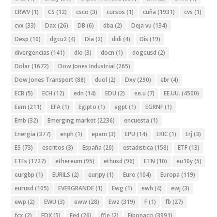
CRWV
(1)
CS
(12)
csco
(3)
cursos
(1)
cuña
(1931)
cvs
(1)
cvx
(33)
Dax
(26)
DB
(6)
dba
(2)
Deja vu
(134)
Desp
(10)
dgcu2
(4)
Dia
(2)
didi
(4)
Dis
(19)
divergencias
(141)
dlo
(3)
docn
(1)
dogeusd
(2)
Dolar
(1672)
Dow Jones Industrial
(265)
Dow Jones Transport
(88)
duol
(2)
Dxy
(290)
ebr
(4)
ECB
(5)
ECH
(12)
edn
(14)
EDU
(2)
ee.u
(7)
EE.UU.
(4500)
Eem
(211)
EFA
(1)
Egipto
(1)
egpt
(1)
EGRNF
(1)
Emb
(32)
Emerging market
(2236)
encuesta
(1)
Energia
(377)
enph
(1)
epam
(3)
EPU
(14)
ERIC
(1)
Erj
(3)
ES
(73)
escritos
(3)
España
(20)
estadistica
(158)
ETF
(13)
ETFs
(1727)
ethereum
(95)
ethusd
(96)
ETN
(10)
eu10y
(5)
eurgbp
(1)
EURILS
(2)
eurjpy
(1)
Euro
(104)
Europa
(119)
eurusd
(105)
EVERGRANDE
(1)
Ewg
(1)
ewh
(4)
ewj
(3)
ewp
(2)
EWU
(3)
eww
(28)
Ewz
(319)
F
(1)
fb
(27)
fcx
(2)
FDX
(5)
Fed
(26)
ffie
(2)
Fibonacci
(3991)