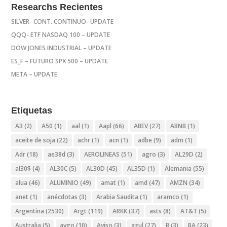
Researchs Recientes
SILVER- CONT. CONTINUO- UPDATE
QQQ- ETF NASDAQ 100 – UPDATE
DOW JONES INDUSTRIAL – UPDATE
ES_F – FUTURO SPX 500 – UPDATE
META – UPDATE
Etiquetas
A3
(2)
A50
(1)
aal
(1)
Aapl
(66)
ABEV
(27)
ABNB
(1)
aceite de soja
(22)
achr
(1)
acn
(1)
adbe
(9)
adm
(1)
Adr
(18)
ae38d
(3)
AEROLINEAS
(51)
agro
(3)
AL29D
(2)
al30$
(4)
AL30C
(5)
AL30D
(45)
AL35D
(1)
Alemania
(55)
alua
(46)
ALUMINIO
(49)
amat
(1)
amd
(47)
AMZN
(34)
anet
(1)
anécdotas
(3)
Arabia Saudita
(1)
aramco
(1)
Argentina
(2530)
Argt
(119)
ARKK
(37)
asts
(8)
AT&T
(5)
Australia
(5)
avgo
(10)
Aviso
(3)
azul
(27)
B
(3)
BA
(23)