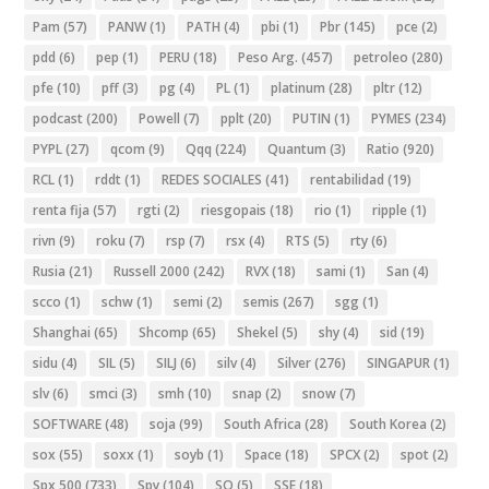
Pam
(57)
PANW
(1)
PATH
(4)
pbi
(1)
Pbr
(145)
pce
(2)
pdd
(6)
pep
(1)
PERU
(18)
Peso Arg.
(457)
petroleo
(280)
pfe
(10)
pff
(3)
pg
(4)
PL
(1)
platinum
(28)
pltr
(12)
podcast
(200)
Powell
(7)
pplt
(20)
PUTIN
(1)
PYMES
(234)
PYPL
(27)
qcom
(9)
Qqq
(224)
Quantum
(3)
Ratio
(920)
RCL
(1)
rddt
(1)
REDES SOCIALES
(41)
rentabilidad
(19)
renta fija
(57)
rgti
(2)
riesgopais
(18)
rio
(1)
ripple
(1)
rivn
(9)
roku
(7)
rsp
(7)
rsx
(4)
RTS
(5)
rty
(6)
Rusia
(21)
Russell 2000
(242)
RVX
(18)
sami
(1)
San
(4)
scco
(1)
schw
(1)
semi
(2)
semis
(267)
sgg
(1)
Shanghai
(65)
Shcomp
(65)
Shekel
(5)
shy
(4)
sid
(19)
sidu
(4)
SIL
(5)
SILJ
(6)
silv
(4)
Silver
(276)
SINGAPUR
(1)
slv
(6)
smci
(3)
smh
(10)
snap
(2)
snow
(7)
SOFTWARE
(48)
soja
(99)
South Africa
(28)
South Korea
(2)
sox
(55)
soxx
(1)
soyb
(1)
Space
(18)
SPCX
(2)
spot
(2)
Spx 500
(733)
Spy
(104)
SQ
(5)
SSE
(18)