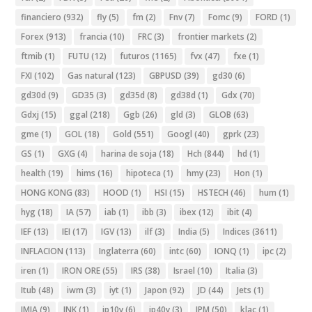
financiero
(932)
fly
(5)
fm
(2)
Fnv
(7)
Fomc
(9)
FORD
(1)
Forex
(913)
francia
(10)
FRC
(3)
frontier markets
(2)
ftmib
(1)
FUTU
(12)
futuros
(1165)
fvx
(47)
fxe
(1)
FXI
(102)
Gas natural
(123)
GBPUSD
(39)
gd30
(6)
gd30d
(9)
GD35
(3)
gd35d
(8)
gd38d
(1)
Gdx
(70)
Gdxj
(15)
ggal
(218)
Ggb
(26)
gld
(3)
GLOB
(63)
gme
(1)
GOL
(18)
Gold
(551)
Googl
(40)
gprk
(23)
GS
(1)
GXG
(4)
harina de soja
(18)
Hch
(844)
hd
(1)
health
(19)
hims
(16)
hipoteca
(1)
hmy
(23)
Hon
(1)
HONG KONG
(83)
HOOD
(1)
HSI
(15)
HSTECH
(46)
hum
(1)
hyg
(18)
IA
(57)
iab
(1)
ibb
(3)
ibex
(12)
ibit
(4)
IEF
(13)
IEI
(17)
IGV
(13)
ilf
(3)
India
(5)
Indices
(3611)
INFLACION
(113)
Inglaterra
(60)
intc
(60)
IONQ
(1)
ipc
(2)
iren
(1)
IRON ORE
(55)
IRS
(38)
Israel
(10)
Italia
(3)
Itub
(48)
iwm
(3)
iyt
(1)
Japon
(92)
JD
(44)
Jets
(1)
JMIA
(9)
JNK
(1)
jp10y
(6)
jp40y
(3)
JPM
(50)
klac
(1)