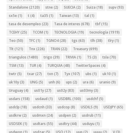
Standalone
(2120)
stne
(2)
SUECIA
(2)
Suiza
(18)
supv
(93)
sx5e
(1)
t
(4)
ta35
(1)
Taiwan
(13)
tal
(1)
tasa de desempleo
(23)
Tasa de interes
(678)
tbf
(15)
TCEHY
(25)
TCOM
(1)
TECNOLOGIA
(19)
tecnología
(1919)
Teo
(50)
TFC
(1)
TGNO4
(28)
tgs
(63)
tlh
(38)
tlry
(1)
Tlt
(121)
Tnx
(226)
TRAN
(22)
Treasury
(699)
triangulos
(1480)
trigo
(39)
TRIVIA
(1)
TS
(3)
tsla
(70)
TSM
(13)
TUR
(4)
TURQUIA
(48)
TwitterSpaces
(4)
twtr
(5)
txar
(27)
txn
(7)
Tyx
(107)
ubs
(1)
uk10
(1)
uk10y
(3)
UNG
(5)
unh
(6)
ups
(2)
ura
(6)
uranio
(9)
Uruguay
(4)
us01y
(27)
us02y
(83)
us03my
(3)
usdars
(158)
usdaud
(1)
USDBRL
(100)
usdchf
(5)
usdclp
(18)
usdcnh
(33)
usdcop
(8)
USDILS
(9)
USDJPY
(65)
usdkrw
(2)
usdmxn
(24)
usdpen
(2)
usdrub
(11)
USDSEK
(1)
usdtars
(55)
usdtry
(44)
usduyu
(1)
usdwon
(1)
usdzar
(5)
USO
(12)
uup
(2)
uuuu
(2)
V
(3)