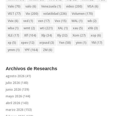
Vale
(70)
valo
(6)
Venezuela
(1)
video
(200)
VISA
(6)
VIST
(77)
Vix
(200)
volatilidad
(236)
Volumen
(170)
Vvix
(6)
vxd
(1)
vxn
(17)
Vxx
(15)
WAL
(1)
wb
(2)
wba
(1)
wmt
(2)
wti
(221)
XAL
(1)
xau
(5)
xhb
(3)
XLE
(17)
Xlf
(104)
Xlp
(34)
Xly
(32)
Xom
(27)
xop
(6)
xp
(5)
xpev
(12)
xrpusd
(3)
Yen
(58)
yinn
(1)
YM
(17)
ymm
(1)
YPF
(164)
ZM
(6)
Archivos de Researchs
agosto 2026
(41)
julio 2026
(140)
junio 2026
(139)
mayo 2026
(144)
abril 2026
(143)
marzo 2026
(153)