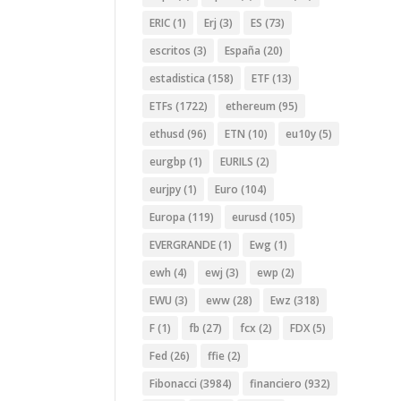
ERIC
(1)
Erj
(3)
ES
(73)
escritos
(3)
España
(20)
estadistica
(158)
ETF
(13)
ETFs
(1722)
ethereum
(95)
ethusd
(96)
ETN
(10)
eu10y
(5)
eurgbp
(1)
EURILS
(2)
eurjpy
(1)
Euro
(104)
Europa
(119)
eurusd
(105)
EVERGRANDE
(1)
Ewg
(1)
ewh
(4)
ewj
(3)
ewp
(2)
EWU
(3)
eww
(28)
Ewz
(318)
F
(1)
fb
(27)
fcx
(2)
FDX
(5)
Fed
(26)
ffie
(2)
Fibonacci
(3984)
financiero
(932)