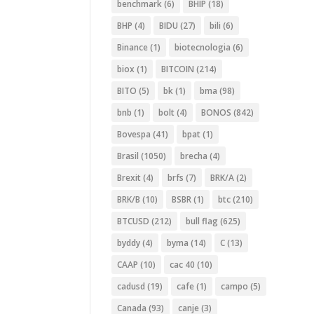
benchmark
(6)
BHIP
(18)
BHP
(4)
BIDU
(27)
bili
(6)
Binance
(1)
biotecnologia
(6)
biox
(1)
BITCOIN
(214)
BITO
(5)
bk
(1)
bma
(98)
bnb
(1)
bolt
(4)
BONOS
(842)
Bovespa
(41)
bpat
(1)
Brasil
(1050)
brecha
(4)
Brexit
(4)
brfs
(7)
BRK/A
(2)
BRK/B
(10)
BSBR
(1)
btc
(210)
BTCUSD
(212)
bull flag
(625)
byddy
(4)
byma
(14)
C
(13)
CAAP
(10)
cac 40
(10)
cadusd
(19)
cafe
(1)
campo
(5)
Canada
(93)
canje
(3)