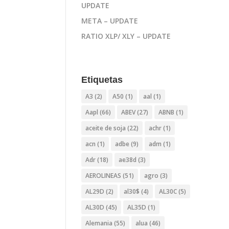
UPDATE
META – UPDATE
RATIO XLP/ XLY – UPDATE
Etiquetas
A3
(2)
A50
(1)
aal
(1)
Aapl
(66)
ABEV
(27)
ABNB
(1)
aceite de soja
(22)
achr
(1)
acn
(1)
adbe
(9)
adm
(1)
Adr
(18)
ae38d
(3)
AEROLINEAS
(51)
agro
(3)
AL29D
(2)
al30$
(4)
AL30C
(5)
AL30D
(45)
AL35D
(1)
Alemania
(55)
alua
(46)