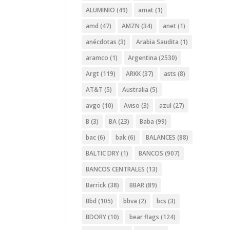
ALUMINIO
(49)
amat
(1)
amd
(47)
AMZN
(34)
anet
(1)
anécdotas
(3)
Arabia Saudita
(1)
aramco
(1)
Argentina
(2530)
Argt
(119)
ARKK
(37)
asts
(8)
AT&T
(5)
Australia
(5)
avgo
(10)
Aviso
(3)
azul
(27)
B
(3)
BA
(23)
Baba
(99)
bac
(6)
bak
(6)
BALANCES
(88)
BALTIC DRY
(1)
BANCOS
(907)
BANCOS CENTRALES
(13)
Barrick
(38)
BBAR
(89)
Bbd
(105)
bbva
(2)
bcs
(3)
BDORY
(10)
bear flags
(124)