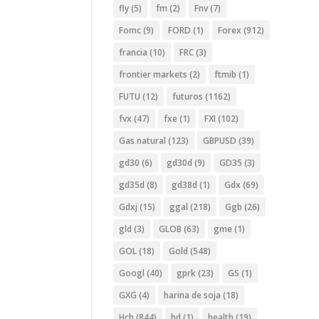
fly
(5)
fm
(2)
Fnv
(7)
Fomc
(9)
FORD
(1)
Forex
(912)
francia
(10)
FRC
(3)
frontier markets
(2)
ftmib
(1)
FUTU
(12)
futuros
(1162)
fvx
(47)
fxe
(1)
FXI
(102)
Gas natural
(123)
GBPUSD
(39)
gd30
(6)
gd30d
(9)
GD35
(3)
gd35d
(8)
gd38d
(1)
Gdx
(69)
Gdxj
(15)
ggal
(218)
Ggb
(26)
gld
(3)
GLOB
(63)
gme
(1)
GOL
(18)
Gold
(548)
Googl
(40)
gprk
(23)
GS
(1)
GXG
(4)
harina de soja
(18)
Hch
(844)
hd
(1)
health
(19)