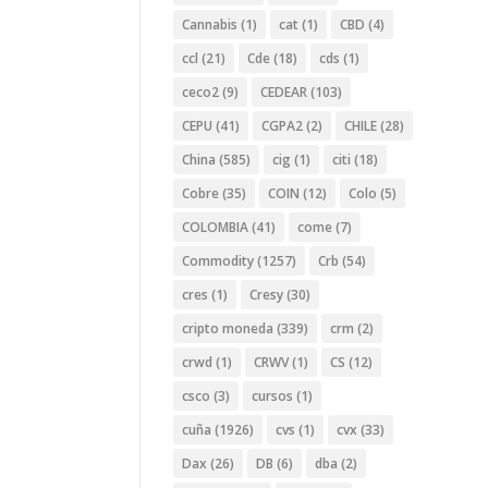
Cannabis
(1)
cat
(1)
CBD
(4)
ccl
(21)
Cde
(18)
cds
(1)
ceco2
(9)
CEDEAR
(103)
CEPU
(41)
CGPA2
(2)
CHILE
(28)
China
(585)
cig
(1)
citi
(18)
Cobre
(35)
COIN
(12)
Colo
(5)
COLOMBIA
(41)
come
(7)
Commodity
(1257)
Crb
(54)
cres
(1)
Cresy
(30)
cripto moneda
(339)
crm
(2)
crwd
(1)
CRWV
(1)
CS
(12)
csco
(3)
cursos
(1)
cuña
(1926)
cvs
(1)
cvx
(33)
Dax
(26)
DB
(6)
dba
(2)