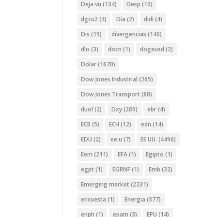
Deja vu
(134)
Desp
(10)
dgcu2
(4)
Dia
(2)
didi
(4)
Dis
(19)
divergencias
(140)
dlo
(3)
docn
(1)
dogeusd
(2)
Dolar
(1670)
Dow Jones Industrial
(265)
Dow Jones Transport
(88)
duol
(2)
Dxy
(289)
ebr
(4)
ECB
(5)
ECH
(12)
edn
(14)
EDU
(2)
ee.u
(7)
EE.UU.
(4496)
Eem
(211)
EFA
(1)
Egipto
(1)
egpt
(1)
EGRNF
(1)
Emb
(32)
Emerging market
(2231)
encuesta
(1)
Energia
(377)
enph
(1)
epam
(3)
EPU
(14)