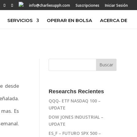
info@charliesupph.com
Suscripciones
Iniciar Sesión
SERVICIOS
OPERAR EN BOLSA
ACERCA DE
te desde
Researchs Recientes
alada.
QQQ- ETF NASDAQ 100 –
UPDATE
 mas. Es
DOW JONES INDUSTRIAL –
semanal.
UPDATE
ES_F – FUTURO SPX 500 –