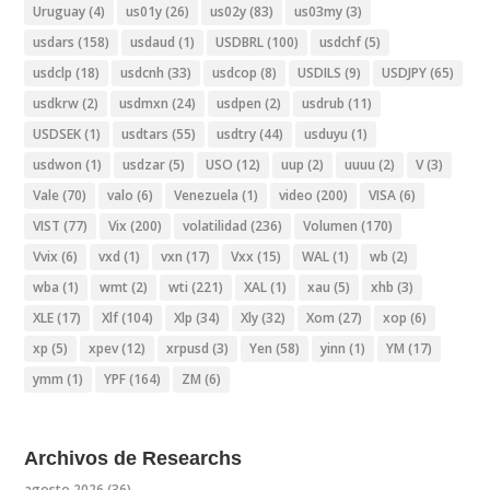
Uruguay
(4)
us01y
(26)
us02y
(83)
us03my
(3)
usdars
(158)
usdaud
(1)
USDBRL
(100)
usdchf
(5)
usdclp
(18)
usdcnh
(33)
usdcop
(8)
USDILS
(9)
USDJPY
(65)
usdkrw
(2)
usdmxn
(24)
usdpen
(2)
usdrub
(11)
USDSEK
(1)
usdtars
(55)
usdtry
(44)
usduyu
(1)
usdwon
(1)
usdzar
(5)
USO
(12)
uup
(2)
uuuu
(2)
V
(3)
Vale
(70)
valo
(6)
Venezuela
(1)
video
(200)
VISA
(6)
VIST
(77)
Vix
(200)
volatilidad
(236)
Volumen
(170)
Vvix
(6)
vxd
(1)
vxn
(17)
Vxx
(15)
WAL
(1)
wb
(2)
wba
(1)
wmt
(2)
wti
(221)
XAL
(1)
xau
(5)
xhb
(3)
XLE
(17)
Xlf
(104)
Xlp
(34)
Xly
(32)
Xom
(27)
xop
(6)
xp
(5)
xpev
(12)
xrpusd
(3)
Yen
(58)
yinn
(1)
YM
(17)
ymm
(1)
YPF
(164)
ZM
(6)
Archivos de Researchs
agosto 2026
(36)