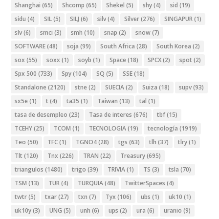
Shanghai
(65)
Shcomp
(65)
Shekel
(5)
shy
(4)
sid
(19)
sidu
(4)
SIL
(5)
SILJ
(6)
silv
(4)
Silver
(276)
SINGAPUR
(1)
slv
(6)
smci
(3)
smh
(10)
snap
(2)
snow
(7)
SOFTWARE
(48)
soja
(99)
South Africa
(28)
South Korea
(2)
sox
(55)
soxx
(1)
soyb
(1)
Space
(18)
SPCX
(2)
spot
(2)
Spx 500
(733)
Spy
(104)
SQ
(5)
SSE
(18)
Standalone
(2120)
stne
(2)
SUECIA
(2)
Suiza
(18)
supv
(93)
sx5e
(1)
t
(4)
ta35
(1)
Taiwan
(13)
tal
(1)
tasa de desempleo
(23)
Tasa de interes
(676)
tbf
(15)
TCEHY
(25)
TCOM
(1)
TECNOLOGIA
(19)
tecnología
(1919)
Teo
(50)
TFC
(1)
TGNO4
(28)
tgs
(63)
tlh
(37)
tlry
(1)
Tlt
(120)
Tnx
(226)
TRAN
(22)
Treasury
(695)
triangulos
(1480)
trigo
(39)
TRIVIA
(1)
TS
(3)
tsla
(70)
TSM
(13)
TUR
(4)
TURQUIA
(48)
TwitterSpaces
(4)
twtr
(5)
txar
(27)
txn
(7)
Tyx
(106)
ubs
(1)
uk10
(1)
uk10y
(3)
UNG
(5)
unh
(6)
ups
(2)
ura
(6)
uranio
(9)