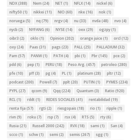
NDX
(388)
Nem
(24)
NET
(1)
NFLX
(14)
nickel
(6)
nifty50
(1)
nikkei
(11)
NIO
(60)
nke
(16)
nok
(1)
noruega
(5)
nq
(79)
nrgv
(4)
nu
(33)
nvda
(48)
nvo
(4)
nycb
(2)
NYFANG
(6)
NYSE
(14)
oex
(29)
ogzpy
(1)
oibr3
(2)
oklo
(1)
Opinion
(202)
orange juice
(1)
orcl
(12)
oxy
(24)
Paas
(31)
pags
(23)
PALL
(25)
PALLADIUM
(32)
Pam
(57)
PANW
(1)
PATH
(4)
pbi
(1)
Pbr
(145)
pce
(2)
pdd
(6)
pep
(1)
PERU
(18)
Peso Arg.
(457)
petroleo
(280)
pfe
(10)
pff
(3)
pg
(4)
PL
(1)
platinum
(28)
pltr
(12)
podcast
(200)
Powell
(7)
pplt
(20)
PUTIN
(1)
PYMES
(234)
PYPL
(27)
qcom
(9)
Qqq
(224)
Quantum
(3)
Ratio
(920)
RCL
(1)
rddt
(1)
REDES SOCIALES
(41)
rentabilidad
(19)
renta fija
(57)
rgti
(2)
riesgopais
(18)
rio
(1)
ripple
(1)
rivn
(9)
roku
(7)
rsp
(7)
rsx
(4)
RTS
(5)
rty
(6)
Rusia
(21)
Russell 2000
(242)
RVX
(18)
sami
(1)
San
(4)
scco
(1)
schw
(1)
semi
(2)
semis
(267)
sgg
(1)