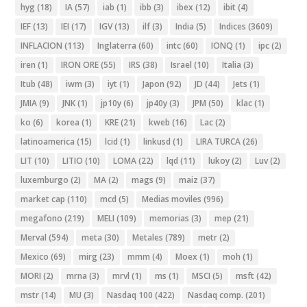
hyg
(18)
IA
(57)
iab
(1)
ibb
(3)
ibex
(12)
ibit
(4)
IEF
(13)
IEI
(17)
IGV
(13)
ilf
(3)
India
(5)
Indices
(3609)
INFLACION
(113)
Inglaterra
(60)
intc
(60)
IONQ
(1)
ipc
(2)
iren
(1)
IRON ORE
(55)
IRS
(38)
Israel
(10)
Italia
(3)
Itub
(48)
iwm
(3)
iyt
(1)
Japon
(92)
JD
(44)
Jets
(1)
JMIA
(9)
JNK
(1)
jp10y
(6)
jp40y
(3)
JPM
(50)
klac
(1)
ko
(6)
korea
(1)
KRE
(21)
kweb
(16)
Lac
(2)
latinoamerica
(15)
lcid
(1)
linkusd
(1)
LIRA TURCA
(26)
LIT
(10)
LITIO
(10)
LOMA
(22)
lqd
(11)
lukoy
(2)
Luv
(2)
luxemburgo
(2)
MA
(2)
mags
(9)
maiz
(37)
market cap
(110)
mcd
(5)
Medias moviles
(996)
megafono
(219)
MELI
(109)
memorias
(3)
mep
(21)
Merval
(594)
meta
(30)
Metales
(789)
metr
(2)
Mexico
(69)
mirg
(23)
mmm
(4)
Moex
(1)
moh
(1)
MORI
(2)
mrna
(3)
mrvl
(1)
ms
(1)
MSCI
(5)
msft
(42)
mstr
(14)
MU
(3)
Nasdaq 100
(422)
Nasdaq comp.
(201)