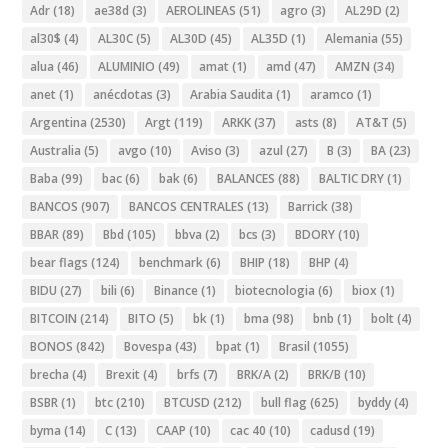
Adr
(18)
ae38d
(3)
AEROLINEAS
(51)
agro
(3)
AL29D
(2)
al30$
(4)
AL30C
(5)
AL30D
(45)
AL35D
(1)
Alemania
(55)
alua
(46)
ALUMINIO
(49)
amat
(1)
amd
(47)
AMZN
(34)
anet
(1)
anécdotas
(3)
Arabia Saudita
(1)
aramco
(1)
Argentina
(2530)
Argt
(119)
ARKK
(37)
asts
(8)
AT&T
(5)
Australia
(5)
avgo
(10)
Aviso
(3)
azul
(27)
B
(3)
BA
(23)
Baba
(99)
bac
(6)
bak
(6)
BALANCES
(88)
BALTIC DRY
(1)
BANCOS
(907)
BANCOS CENTRALES
(13)
Barrick
(38)
BBAR
(89)
Bbd
(105)
bbva
(2)
bcs
(3)
BDORY
(10)
bear flags
(124)
benchmark
(6)
BHIP
(18)
BHP
(4)
BIDU
(27)
bili
(6)
Binance
(1)
biotecnologia
(6)
biox
(1)
BITCOIN
(214)
BITO
(5)
bk
(1)
bma
(98)
bnb
(1)
bolt
(4)
BONOS
(842)
Bovespa
(43)
bpat
(1)
Brasil
(1055)
brecha
(4)
Brexit
(4)
brfs
(7)
BRK/A
(2)
BRK/B
(10)
BSBR
(1)
btc
(210)
BTCUSD
(212)
bull flag
(625)
byddy
(4)
byma
(14)
C
(13)
CAAP
(10)
cac 40
(10)
cadusd
(19)