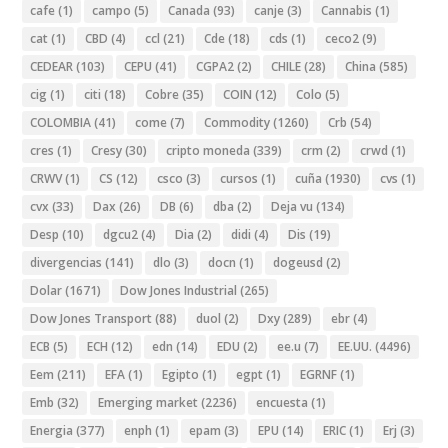
cafe
(1)
campo
(5)
Canada
(93)
canje
(3)
Cannabis
(1)
cat
(1)
CBD
(4)
ccl
(21)
Cde
(18)
cds
(1)
ceco2
(9)
CEDEAR
(103)
CEPU
(41)
CGPA2
(2)
CHILE
(28)
China
(585)
cig
(1)
citi
(18)
Cobre
(35)
COIN
(12)
Colo
(5)
COLOMBIA
(41)
come
(7)
Commodity
(1260)
Crb
(54)
cres
(1)
Cresy
(30)
cripto moneda
(339)
crm
(2)
crwd
(1)
CRWV
(1)
CS
(12)
csco
(3)
cursos
(1)
cuña
(1930)
cvs
(1)
cvx
(33)
Dax
(26)
DB
(6)
dba
(2)
Deja vu
(134)
Desp
(10)
dgcu2
(4)
Dia
(2)
didi
(4)
Dis
(19)
divergencias
(141)
dlo
(3)
docn
(1)
dogeusd
(2)
Dolar
(1671)
Dow Jones Industrial
(265)
Dow Jones Transport
(88)
duol
(2)
Dxy
(289)
ebr
(4)
ECB
(5)
ECH
(12)
edn
(14)
EDU
(2)
ee.u
(7)
EE.UU.
(4496)
Eem
(211)
EFA
(1)
Egipto
(1)
egpt
(1)
EGRNF
(1)
Emb
(32)
Emerging market
(2236)
encuesta
(1)
Energia
(377)
enph
(1)
epam
(3)
EPU
(14)
ERIC
(1)
Erj
(3)