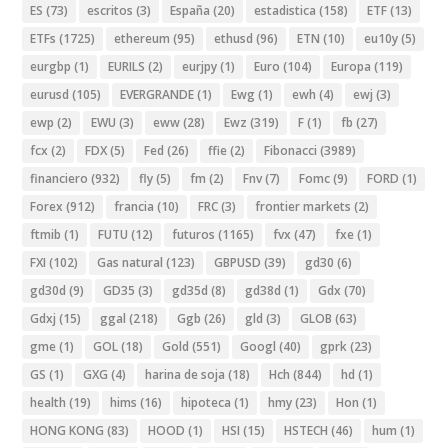
ES
(73)
escritos
(3)
España
(20)
estadistica
(158)
ETF
(13)
ETFs
(1725)
ethereum
(95)
ethusd
(96)
ETN
(10)
eu10y
(5)
eurgbp
(1)
EURILS
(2)
eurjpy
(1)
Euro
(104)
Europa
(119)
eurusd
(105)
EVERGRANDE
(1)
Ewg
(1)
ewh
(4)
ewj
(3)
ewp
(2)
EWU
(3)
eww
(28)
Ewz
(319)
F
(1)
fb
(27)
fcx
(2)
FDX
(5)
Fed
(26)
ffie
(2)
Fibonacci
(3989)
financiero
(932)
fly
(5)
fm
(2)
Fnv
(7)
Fomc
(9)
FORD
(1)
Forex
(912)
francia
(10)
FRC
(3)
frontier markets
(2)
ftmib
(1)
FUTU
(12)
futuros
(1165)
fvx
(47)
fxe
(1)
FXI
(102)
Gas natural
(123)
GBPUSD
(39)
gd30
(6)
gd30d
(9)
GD35
(3)
gd35d
(8)
gd38d
(1)
Gdx
(70)
Gdxj
(15)
ggal
(218)
Ggb
(26)
gld
(3)
GLOB
(63)
gme
(1)
GOL
(18)
Gold
(551)
Googl
(40)
gprk
(23)
GS
(1)
GXG
(4)
harina de soja
(18)
Hch
(844)
hd
(1)
health
(19)
hims
(16)
hipoteca
(1)
hmy
(23)
Hon
(1)
HONG KONG
(83)
HOOD
(1)
HSI
(15)
HSTECH
(46)
hum
(1)