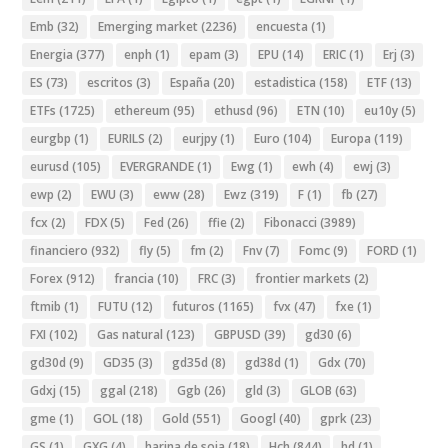
Emb
(32)
Emerging market
(2236)
encuesta
(1)
Energia
(377)
enph
(1)
epam
(3)
EPU
(14)
ERIC
(1)
Erj
(3)
ES
(73)
escritos
(3)
España
(20)
estadistica
(158)
ETF
(13)
ETFs
(1725)
ethereum
(95)
ethusd
(96)
ETN
(10)
eu10y
(5)
eurgbp
(1)
EURILS
(2)
eurjpy
(1)
Euro
(104)
Europa
(119)
eurusd
(105)
EVERGRANDE
(1)
Ewg
(1)
ewh
(4)
ewj
(3)
ewp
(2)
EWU
(3)
eww
(28)
Ewz
(319)
F
(1)
fb
(27)
fcx
(2)
FDX
(5)
Fed
(26)
ffie
(2)
Fibonacci
(3989)
financiero
(932)
fly
(5)
fm
(2)
Fnv
(7)
Fomc
(9)
FORD
(1)
Forex
(912)
francia
(10)
FRC
(3)
frontier markets
(2)
ftmib
(1)
FUTU
(12)
futuros
(1165)
fvx
(47)
fxe
(1)
FXI
(102)
Gas natural
(123)
GBPUSD
(39)
gd30
(6)
gd30d
(9)
GD35
(3)
gd35d
(8)
gd38d
(1)
Gdx
(70)
Gdxj
(15)
ggal
(218)
Ggb
(26)
gld
(3)
GLOB
(63)
gme
(1)
GOL
(18)
Gold
(551)
Googl
(40)
gprk
(23)
GS
(1)
GXG
(4)
harina de soja
(18)
Hch
(844)
hd
(1)