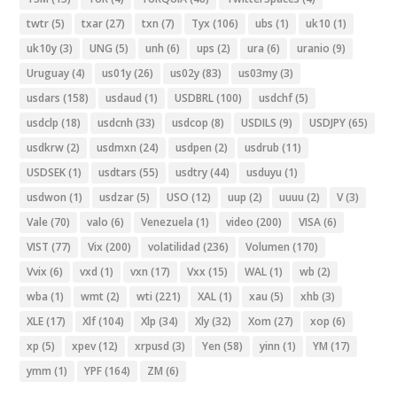
twtr
(5)
txar
(27)
txn
(7)
Tyx
(106)
ubs
(1)
uk10
(1)
uk10y
(3)
UNG
(5)
unh
(6)
ups
(2)
ura
(6)
uranio
(9)
Uruguay
(4)
us01y
(26)
us02y
(83)
us03my
(3)
usdars
(158)
usdaud
(1)
USDBRL
(100)
usdchf
(5)
usdclp
(18)
usdcnh
(33)
usdcop
(8)
USDILS
(9)
USDJPY
(65)
usdkrw
(2)
usdmxn
(24)
usdpen
(2)
usdrub
(11)
USDSEK
(1)
usdtars
(55)
usdtry
(44)
usduyu
(1)
usdwon
(1)
usdzar
(5)
USO
(12)
uup
(2)
uuuu
(2)
V
(3)
Vale
(70)
valo
(6)
Venezuela
(1)
video
(200)
VISA
(6)
VIST
(77)
Vix
(200)
volatilidad
(236)
Volumen
(170)
Vvix
(6)
vxd
(1)
vxn
(17)
Vxx
(15)
WAL
(1)
wb
(2)
wba
(1)
wmt
(2)
wti
(221)
XAL
(1)
xau
(5)
xhb
(3)
XLE
(17)
Xlf
(104)
Xlp
(34)
Xly
(32)
Xom
(27)
xop
(6)
xp
(5)
xpev
(12)
xrpusd
(3)
Yen
(58)
yinn
(1)
YM
(17)
ymm
(1)
YPF
(164)
ZM
(6)