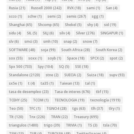
Rusia
(21)
Russell 2000
(242)
RVX
(18)
sami
(1)
San
(4)
scco
(1)
schw
(1)
semi
(2)
semis
(267)
sgg
(1)
Shanghai
(65)
Shcomp
(65)
Shekel
(5)
shy
(4)
sid
(19)
sidu
(4)
SIL
(5)
SILJ
(6)
silv
(4)
Silver
(276)
SINGAPUR
(1)
slv
(6)
smci
(3)
smh
(10)
snap
(2)
snow
(7)
SOFTWARE
(48)
soja
(99)
South Africa
(28)
South Korea
(2)
sox
(55)
soxx
(1)
soyb
(1)
Space
(18)
SPCX
(2)
spot
(2)
Spx 500
(733)
Spy
(104)
SQ
(5)
SSE
(18)
Standalone
(2120)
stne
(2)
SUECIA
(2)
Suiza
(18)
supv
(93)
sx5e
(1)
t
(4)
ta35
(1)
Taiwan
(13)
tal
(1)
tasa de desempleo
(23)
Tasa de interes
(676)
tbf
(15)
TCEHY
(25)
TCOM
(1)
TECNOLOGIA
(19)
tecnología
(1919)
Teo
(50)
TFC
(1)
TGNO4
(28)
tgs
(63)
tlh
(37)
tlry
(1)
Tlt
(120)
Tnx
(226)
TRAN
(22)
Treasury
(695)
triangulos
(1480)
trigo
(39)
TRIVIA
(1)
TS
(3)
tsla
(70)
TSM
(13)
TUR
(4)
TURQUIA
(48)
TwitterSpaces
(4)