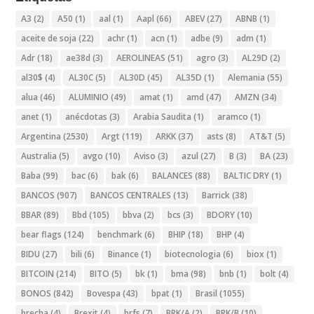
A3
(2)
A50
(1)
aal
(1)
Aapl
(66)
ABEV
(27)
ABNB
(1)
aceite de soja
(22)
achr
(1)
acn
(1)
adbe
(9)
adm
(1)
Adr
(18)
ae38d
(3)
AEROLINEAS
(51)
agro
(3)
AL29D
(2)
al30$
(4)
AL30C
(5)
AL30D
(45)
AL35D
(1)
Alemania
(55)
alua
(46)
ALUMINIO
(49)
amat
(1)
amd
(47)
AMZN
(34)
anet
(1)
anécdotas
(3)
Arabia Saudita
(1)
aramco
(1)
Argentina
(2530)
Argt
(119)
ARKK
(37)
asts
(8)
AT&T
(5)
Australia
(5)
avgo
(10)
Aviso
(3)
azul
(27)
B
(3)
BA
(23)
Baba
(99)
bac
(6)
bak
(6)
BALANCES
(88)
BALTIC DRY
(1)
BANCOS
(907)
BANCOS CENTRALES
(13)
Barrick
(38)
BBAR
(89)
Bbd
(105)
bbva
(2)
bcs
(3)
BDORY
(10)
bear flags
(124)
benchmark
(6)
BHIP
(18)
BHP
(4)
BIDU
(27)
bili
(6)
Binance
(1)
biotecnologia
(6)
biox
(1)
BITCOIN
(214)
BITO
(5)
bk
(1)
bma
(98)
bnb
(1)
bolt
(4)
BONOS
(842)
Bovespa
(43)
bpat
(1)
Brasil
(1055)
brecha
(4)
Brexit
(4)
brfs
(7)
BRK/A
(2)
BRK/B
(10)