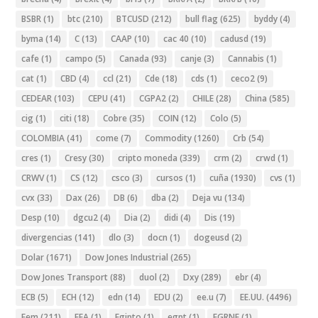
BSBR
(1)
btc
(210)
BTCUSD
(212)
bull flag
(625)
byddy
(4)
byma
(14)
C
(13)
CAAP
(10)
cac 40
(10)
cadusd
(19)
cafe
(1)
campo
(5)
Canada
(93)
canje
(3)
Cannabis
(1)
cat
(1)
CBD
(4)
ccl
(21)
Cde
(18)
cds
(1)
ceco2
(9)
CEDEAR
(103)
CEPU
(41)
CGPA2
(2)
CHILE
(28)
China
(585)
cig
(1)
citi
(18)
Cobre
(35)
COIN
(12)
Colo
(5)
COLOMBIA
(41)
come
(7)
Commodity
(1260)
Crb
(54)
cres
(1)
Cresy
(30)
cripto moneda
(339)
crm
(2)
crwd
(1)
CRWV
(1)
CS
(12)
csco
(3)
cursos
(1)
cuña
(1930)
cvs
(1)
cvx
(33)
Dax
(26)
DB
(6)
dba
(2)
Deja vu
(134)
Desp
(10)
dgcu2
(4)
Dia
(2)
didi
(4)
Dis
(19)
divergencias
(141)
dlo
(3)
docn
(1)
dogeusd
(2)
Dolar
(1671)
Dow Jones Industrial
(265)
Dow Jones Transport
(88)
duol
(2)
Dxy
(289)
ebr
(4)
ECB
(5)
ECH
(12)
edn
(14)
EDU
(2)
ee.u
(7)
EE.UU.
(4496)
Eem
(211)
EFA
(1)
Egipto
(1)
egpt
(1)
EGRNF
(1)