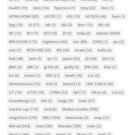
health
(19)
hims
(16)
hipoteca
(1)
hmy
(23)
Hon
(1)
HONG KONG
(83)
HOOD
(1)
HSI
(15)
HSTECH
(46)
hum
(1)
hyg
(18)
IA
(57)
iab
(1)
ibb
(3)
ibex
(12)
ibit
(4)
IEF
(13)
IEI
(17)
IGV
(13)
ilf
(3)
India
(5)
Indices
(3609)
INFLACION
(113)
Inglaterra
(60)
intc
(60)
IONQ
(1)
ipc
(2)
iren
(1)
IRON ORE
(55)
IRS
(38)
Israel
(10)
Italia
(3)
Itub
(48)
iwm
(3)
iyt
(1)
Japon
(92)
JD
(44)
Jets
(1)
JMIA
(9)
JNK
(1)
jp10y
(6)
jp40y
(3)
JPM
(50)
klac
(1)
ko
(6)
korea
(1)
KRE
(21)
kweb
(16)
Lac
(2)
latinoamerica
(15)
lcid
(1)
linkusd
(1)
LIRA TURCA
(26)
LIT
(10)
LITIO
(10)
LOMA
(22)
lqd
(11)
lukoy
(2)
Luv
(2)
luxemburgo
(2)
MA
(2)
mags
(9)
maiz
(37)
market cap
(110)
mcd
(5)
Medias moviles
(996)
megafono
(219)
MELI
(109)
memorias
(3)
mep
(21)
Merval
(594)
meta
(30)
Metales
(789)
metr
(2)
Mexico
(69)
mirg
(23)
mmm
(4)
Moex
(1)
moh
(1)