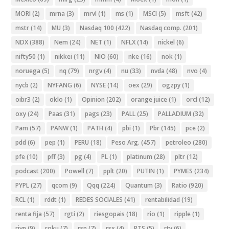
MORI
(2)
mrna
(3)
mrvl
(1)
ms
(1)
MSCI
(5)
msft
(42)
mstr
(14)
MU
(3)
Nasdaq 100
(422)
Nasdaq comp.
(201)
NDX
(388)
Nem
(24)
NET
(1)
NFLX
(14)
nickel
(6)
nifty50
(1)
nikkei
(11)
NIO
(60)
nke
(16)
nok
(1)
noruega
(5)
nq
(79)
nrgv
(4)
nu
(33)
nvda
(48)
nvo
(4)
nycb
(2)
NYFANG
(6)
NYSE
(14)
oex
(29)
ogzpy
(1)
oibr3
(2)
oklo
(1)
Opinion
(202)
orange juice
(1)
orcl
(12)
oxy
(24)
Paas
(31)
pags
(23)
PALL
(25)
PALLADIUM
(32)
Pam
(57)
PANW
(1)
PATH
(4)
pbi
(1)
Pbr
(145)
pce
(2)
pdd
(6)
pep
(1)
PERU
(18)
Peso Arg.
(457)
petroleo
(280)
pfe
(10)
pff
(3)
pg
(4)
PL
(1)
platinum
(28)
pltr
(12)
podcast
(200)
Powell
(7)
pplt
(20)
PUTIN
(1)
PYMES
(234)
PYPL
(27)
qcom
(9)
Qqq
(224)
Quantum
(3)
Ratio
(920)
RCL
(1)
rddt
(1)
REDES SOCIALES
(41)
rentabilidad
(19)
renta fija
(57)
rgti
(2)
riesgopais
(18)
rio
(1)
ripple
(1)
rivn
(9)
roku
(7)
rsp
(7)
rsx
(4)
RTS
(5)
rty
(6)