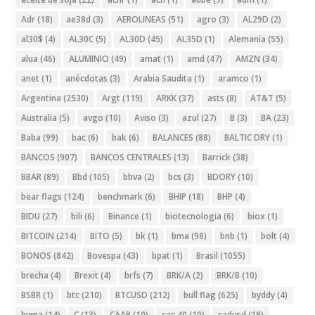
Adr
(18)
ae38d
(3)
AEROLINEAS
(51)
agro
(3)
AL29D
(2)
al30$
(4)
AL30C
(5)
AL30D
(45)
AL35D
(1)
Alemania
(55)
alua
(46)
ALUMINIO
(49)
amat
(1)
amd
(47)
AMZN
(34)
anet
(1)
anécdotas
(3)
Arabia Saudita
(1)
aramco
(1)
Argentina
(2530)
Argt
(119)
ARKK
(37)
asts
(8)
AT&T
(5)
Australia
(5)
avgo
(10)
Aviso
(3)
azul
(27)
B
(3)
BA
(23)
Baba
(99)
bac
(6)
bak
(6)
BALANCES
(88)
BALTIC DRY
(1)
BANCOS
(907)
BANCOS CENTRALES
(13)
Barrick
(38)
BBAR
(89)
Bbd
(105)
bbva
(2)
bcs
(3)
BDORY
(10)
bear flags
(124)
benchmark
(6)
BHIP
(18)
BHP
(4)
BIDU
(27)
bili
(6)
Binance
(1)
biotecnologia
(6)
biox
(1)
BITCOIN
(214)
BITO
(5)
bk
(1)
bma
(98)
bnb
(1)
bolt
(4)
BONOS
(842)
Bovespa
(43)
bpat
(1)
Brasil
(1055)
brecha
(4)
Brexit
(4)
brfs
(7)
BRK/A
(2)
BRK/B
(10)
BSBR
(1)
btc
(210)
BTCUSD
(212)
bull flag
(625)
byddy
(4)
byma
(14)
C
(13)
CAAP
(10)
cac 40
(10)
cadusd
(19)