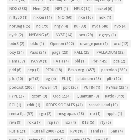
NDX
(388)
Nem
(24)
NET
(1)
NFLX
(14)
nickel
(6)
nifty50
(1)
nikkei
(11)
NIO
(60)
nke
(16)
nok
(1)
noruega
(5)
nq
(79)
nrgv
(4)
nu
(33)
nvda
(48)
nvo
(4)
nycb
(2)
NYFANG
(6)
NYSE
(14)
oex
(29)
ogzpy
(1)
oibr3
(2)
oklo
(1)
Opinion
(202)
orange juice
(1)
orcl
(12)
oxy
(24)
Paas
(31)
pags
(23)
PALL
(25)
PALLADIUM
(32)
Pam
(57)
PANW
(1)
PATH
(4)
pbi
(1)
Pbr
(145)
pce
(2)
pdd
(6)
pep
(1)
PERU
(18)
Peso Arg.
(457)
petroleo
(280)
pfe
(10)
pff
(3)
pg
(4)
PL
(1)
platinum
(28)
pltr
(12)
podcast
(200)
Powell
(7)
pplt
(20)
PUTIN
(1)
PYMES
(234)
PYPL
(27)
qcom
(9)
Qqq
(224)
Quantum
(3)
Ratio
(919)
RCL
(1)
rddt
(1)
REDES SOCIALES
(41)
rentabilidad
(19)
renta fija
(57)
rgti
(2)
riesgopais
(18)
rio
(1)
ripple
(1)
rivn
(9)
roku
(7)
rsp
(7)
rsx
(4)
RTS
(5)
rty
(6)
Rusia
(21)
Russell 2000
(242)
RVX
(18)
sami
(1)
San
(4)
scco
(1)
schw
(1)
semi
(2)
semis
(267)
sgg
(1)