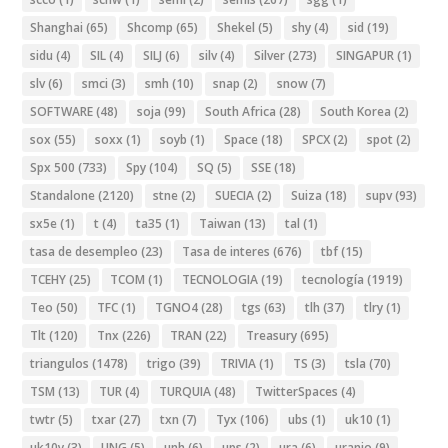
Shanghai
(65)
Shcomp
(65)
Shekel
(5)
shy
(4)
sid
(19)
sidu
(4)
SIL
(4)
SILJ
(6)
silv
(4)
Silver
(273)
SINGAPUR
(1)
slv
(6)
smci
(3)
smh
(10)
snap
(2)
snow
(7)
SOFTWARE
(48)
soja
(99)
South Africa
(28)
South Korea
(2)
sox
(55)
soxx
(1)
soyb
(1)
Space
(18)
SPCX
(2)
spot
(2)
Spx 500
(733)
Spy
(104)
SQ
(5)
SSE
(18)
Standalone
(2120)
stne
(2)
SUECIA
(2)
Suiza
(18)
supv
(93)
sx5e
(1)
t
(4)
ta35
(1)
Taiwan
(13)
tal
(1)
tasa de desempleo
(23)
Tasa de interes
(676)
tbf
(15)
TCEHY
(25)
TCOM
(1)
TECNOLOGIA
(19)
tecnología
(1919)
Teo
(50)
TFC
(1)
TGNO4
(28)
tgs
(63)
tlh
(37)
tlry
(1)
Tlt
(120)
Tnx
(226)
TRAN
(22)
Treasury
(695)
triangulos
(1478)
trigo
(39)
TRIVIA
(1)
TS
(3)
tsla
(70)
TSM
(13)
TUR
(4)
TURQUIA
(48)
TwitterSpaces
(4)
twtr
(5)
txar
(27)
txn
(7)
Tyx
(106)
ubs
(1)
uk10
(1)
uk10y
(3)
UNG
(5)
unh
(6)
ups
(2)
ura
(6)
uranio
(9)