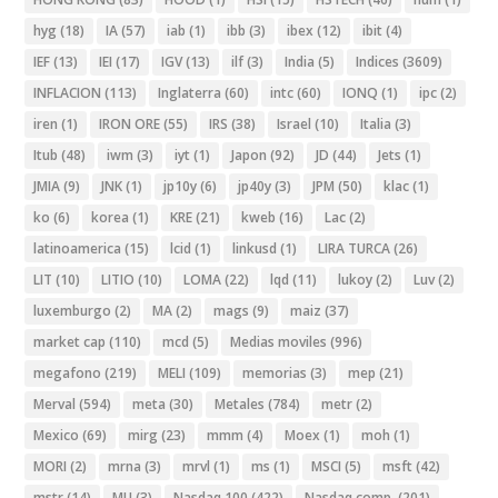
hyg
(18)
IA
(57)
iab
(1)
ibb
(3)
ibex
(12)
ibit
(4)
IEF
(13)
IEI
(17)
IGV
(13)
ilf
(3)
India
(5)
Indices
(3609)
INFLACION
(113)
Inglaterra
(60)
intc
(60)
IONQ
(1)
ipc
(2)
iren
(1)
IRON ORE
(55)
IRS
(38)
Israel
(10)
Italia
(3)
Itub
(48)
iwm
(3)
iyt
(1)
Japon
(92)
JD
(44)
Jets
(1)
JMIA
(9)
JNK
(1)
jp10y
(6)
jp40y
(3)
JPM
(50)
klac
(1)
ko
(6)
korea
(1)
KRE
(21)
kweb
(16)
Lac
(2)
latinoamerica
(15)
lcid
(1)
linkusd
(1)
LIRA TURCA
(26)
LIT
(10)
LITIO
(10)
LOMA
(22)
lqd
(11)
lukoy
(2)
Luv
(2)
luxemburgo
(2)
MA
(2)
mags
(9)
maiz
(37)
market cap
(110)
mcd
(5)
Medias moviles
(996)
megafono
(219)
MELI
(109)
memorias
(3)
mep
(21)
Merval
(594)
meta
(30)
Metales
(784)
metr
(2)
Mexico
(69)
mirg
(23)
mmm
(4)
Moex
(1)
moh
(1)
MORI
(2)
mrna
(3)
mrvl
(1)
ms
(1)
MSCI
(5)
msft
(42)
mstr
(14)
MU
(3)
Nasdaq 100
(422)
Nasdaq comp.
(201)