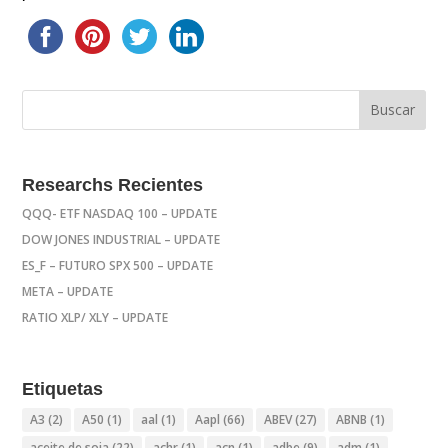
Researchs Recientes
QQQ- ETF NASDAQ 100 – UPDATE
DOW JONES INDUSTRIAL – UPDATE
ES_F – FUTURO SPX 500 – UPDATE
META – UPDATE
RATIO XLP/ XLY – UPDATE
Etiquetas
A3
(2)
A50
(1)
aal
(1)
Aapl
(66)
ABEV
(27)
ABNB
(1)
aceite de soja
(22)
achr
(1)
acn
(1)
adbe
(9)
adm
(1)