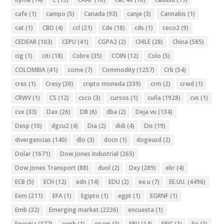
cafe
(1)
campo
(5)
Canada
(93)
canje
(3)
Cannabis
(1)
cat
(1)
CBD
(4)
ccl
(21)
Cde
(18)
cds
(1)
ceco2
(9)
CEDEAR
(103)
CEPU
(41)
CGPA2
(2)
CHILE
(28)
China
(585)
cig
(1)
citi
(18)
Cobre
(35)
COIN
(12)
Colo
(5)
COLOMBIA
(41)
come
(7)
Commodity
(1257)
Crb
(54)
cres
(1)
Cresy
(30)
cripto moneda
(339)
crm
(2)
crwd
(1)
CRWV
(1)
CS
(12)
csco
(3)
cursos
(1)
cuña
(1928)
cvs
(1)
cvx
(33)
Dax
(26)
DB
(6)
dba
(2)
Deja vu
(134)
Desp
(10)
dgcu2
(4)
Dia
(2)
didi
(4)
Dis
(19)
divergencias
(140)
dlo
(3)
docn
(1)
dogeusd
(2)
Dolar
(1671)
Dow Jones Industrial
(265)
Dow Jones Transport
(88)
duol
(2)
Dxy
(289)
ebr
(4)
ECB
(5)
ECH
(12)
edn
(14)
EDU
(2)
ee.u
(7)
EE.UU.
(4496)
Eem
(211)
EFA
(1)
Egipto
(1)
egpt
(1)
EGRNF
(1)
Emb
(32)
Emerging market
(2236)
encuesta
(1)
Energia
(377)
enph
(1)
epam
(3)
EPU
(14)
ERIC
(1)
Erj
(3)