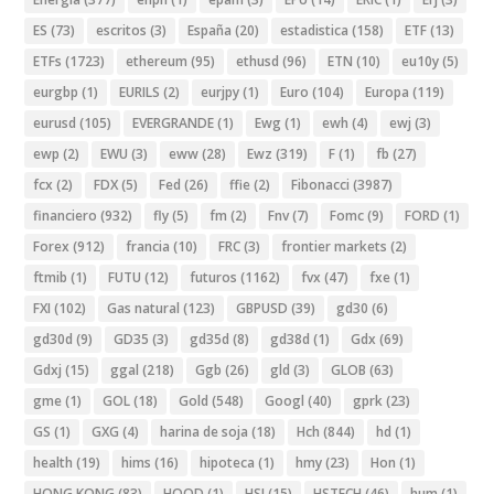
ES
(73)
escritos
(3)
España
(20)
estadistica
(158)
ETF
(13)
ETFs
(1723)
ethereum
(95)
ethusd
(96)
ETN
(10)
eu10y
(5)
eurgbp
(1)
EURILS
(2)
eurjpy
(1)
Euro
(104)
Europa
(119)
eurusd
(105)
EVERGRANDE
(1)
Ewg
(1)
ewh
(4)
ewj
(3)
ewp
(2)
EWU
(3)
eww
(28)
Ewz
(319)
F
(1)
fb
(27)
fcx
(2)
FDX
(5)
Fed
(26)
ffie
(2)
Fibonacci
(3987)
financiero
(932)
fly
(5)
fm
(2)
Fnv
(7)
Fomc
(9)
FORD
(1)
Forex
(912)
francia
(10)
FRC
(3)
frontier markets
(2)
ftmib
(1)
FUTU
(12)
futuros
(1162)
fvx
(47)
fxe
(1)
FXI
(102)
Gas natural
(123)
GBPUSD
(39)
gd30
(6)
gd30d
(9)
GD35
(3)
gd35d
(8)
gd38d
(1)
Gdx
(69)
Gdxj
(15)
ggal
(218)
Ggb
(26)
gld
(3)
GLOB
(63)
gme
(1)
GOL
(18)
Gold
(548)
Googl
(40)
gprk
(23)
GS
(1)
GXG
(4)
harina de soja
(18)
Hch
(844)
hd
(1)
health
(19)
hims
(16)
hipoteca
(1)
hmy
(23)
Hon
(1)
HONG KONG
(83)
HOOD
(1)
HSI
(15)
HSTECH
(46)
hum
(1)