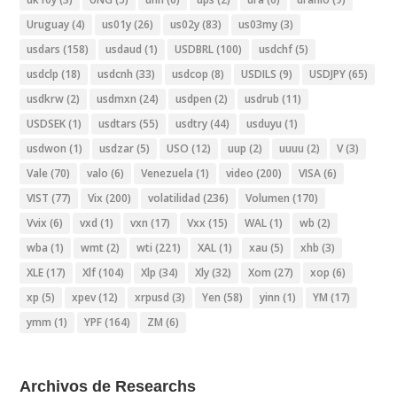
Uruguay
(4)
us01y
(26)
us02y
(83)
us03my
(3)
usdars
(158)
usdaud
(1)
USDBRL
(100)
usdchf
(5)
usdclp
(18)
usdcnh
(33)
usdcop
(8)
USDILS
(9)
USDJPY
(65)
usdkrw
(2)
usdmxn
(24)
usdpen
(2)
usdrub
(11)
USDSEK
(1)
usdtars
(55)
usdtry
(44)
usduyu
(1)
usdwon
(1)
usdzar
(5)
USO
(12)
uup
(2)
uuuu
(2)
V
(3)
Vale
(70)
valo
(6)
Venezuela
(1)
video
(200)
VISA
(6)
VIST
(77)
Vix
(200)
volatilidad
(236)
Volumen
(170)
Vvix
(6)
vxd
(1)
vxn
(17)
Vxx
(15)
WAL
(1)
wb
(2)
wba
(1)
wmt
(2)
wti
(221)
XAL
(1)
xau
(5)
xhb
(3)
XLE
(17)
Xlf
(104)
Xlp
(34)
Xly
(32)
Xom
(27)
xop
(6)
xp
(5)
xpev
(12)
xrpusd
(3)
Yen
(58)
yinn
(1)
YM
(17)
ymm
(1)
YPF
(164)
ZM
(6)
Archivos de Researchs