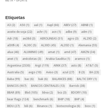
META – UPDATE
Etiquetas
A3
(2)
A50
(1)
aal
(1)
Aapl
(66)
ABEV
(27)
ABNB
(1)
aceite de soja
(22)
achr
(1)
acn
(1)
adbe
(9)
adm
(1)
Adr
(18)
ae38d
(3)
AEROLINEAS
(51)
agro
(3)
AL29D
(2)
al30$
(4)
AL30C
(5)
AL30D
(45)
AL35D
(1)
Alemania
(55)
alua
(46)
ALUMINIO
(49)
amat
(1)
amd
(47)
AMZN
(34)
anet
(1)
anécdotas
(3)
Arabia Saudita
(1)
aramco
(1)
Argentina
(2530)
Argt
(119)
ARKK
(37)
asts
(8)
AT&T
(5)
Australia
(5)
avgo
(10)
Aviso
(3)
azul
(27)
B
(3)
BA
(23)
Baba
(99)
bac
(6)
bak
(6)
BALANCES
(88)
BALTIC DRY
(1)
BANCOS
(907)
BANCOS CENTRALES
(13)
Barrick
(38)
BBAR
(89)
Bbd
(105)
bbva
(2)
bcs
(3)
BDORY
(10)
bear flags
(124)
benchmark
(6)
BHIP
(18)
BHP
(4)
BIDU
(27)
bili
(6)
Binance
(1)
biotecnologia
(6)
biox
(1)