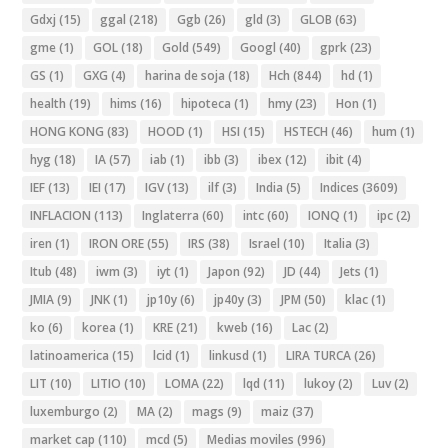
Gdxj
(15)
ggal
(218)
Ggb
(26)
gld
(3)
GLOB
(63)
gme
(1)
GOL
(18)
Gold
(549)
Googl
(40)
gprk
(23)
GS
(1)
GXG
(4)
harina de soja
(18)
Hch
(844)
hd
(1)
health
(19)
hims
(16)
hipoteca
(1)
hmy
(23)
Hon
(1)
HONG KONG
(83)
HOOD
(1)
HSI
(15)
HSTECH
(46)
hum
(1)
hyg
(18)
IA
(57)
iab
(1)
ibb
(3)
ibex
(12)
ibit
(4)
IEF
(13)
IEI
(17)
IGV
(13)
ilf
(3)
India
(5)
Indices
(3609)
INFLACION
(113)
Inglaterra
(60)
intc
(60)
IONQ
(1)
ipc
(2)
iren
(1)
IRON ORE
(55)
IRS
(38)
Israel
(10)
Italia
(3)
Itub
(48)
iwm
(3)
iyt
(1)
Japon
(92)
JD
(44)
Jets
(1)
JMIA
(9)
JNK
(1)
jp10y
(6)
jp40y
(3)
JPM
(50)
klac
(1)
ko
(6)
korea
(1)
KRE
(21)
kweb
(16)
Lac
(2)
latinoamerica
(15)
lcid
(1)
linkusd
(1)
LIRA TURCA
(26)
LIT
(10)
LITIO
(10)
LOMA
(22)
lqd
(11)
lukoy
(2)
Luv
(2)
luxemburgo
(2)
MA
(2)
mags
(9)
maiz
(37)
market cap
(110)
mcd
(5)
Medias moviles
(996)