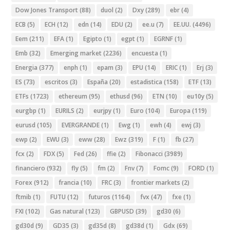
Dow Jones Transport
(88)
duol
(2)
Dxy
(289)
ebr
(4)
ECB
(5)
ECH
(12)
edn
(14)
EDU
(2)
ee.u
(7)
EE.UU.
(4496)
Eem
(211)
EFA
(1)
Egipto
(1)
egpt
(1)
EGRNF
(1)
Emb
(32)
Emerging market
(2236)
encuesta
(1)
Energia
(377)
enph
(1)
epam
(3)
EPU
(14)
ERIC
(1)
Erj
(3)
ES
(73)
escritos
(3)
España
(20)
estadistica
(158)
ETF
(13)
ETFs
(1723)
ethereum
(95)
ethusd
(96)
ETN
(10)
eu10y
(5)
eurgbp
(1)
EURILS
(2)
eurjpy
(1)
Euro
(104)
Europa
(119)
eurusd
(105)
EVERGRANDE
(1)
Ewg
(1)
ewh
(4)
ewj
(3)
ewp
(2)
EWU
(3)
eww
(28)
Ewz
(319)
F
(1)
fb
(27)
fcx
(2)
FDX
(5)
Fed
(26)
ffie
(2)
Fibonacci
(3989)
financiero
(932)
fly
(5)
fm
(2)
Fnv
(7)
Fomc
(9)
FORD
(1)
Forex
(912)
francia
(10)
FRC
(3)
frontier markets
(2)
ftmib
(1)
FUTU
(12)
futuros
(1164)
fvx
(47)
fxe
(1)
FXI
(102)
Gas natural
(123)
GBPUSD
(39)
gd30
(6)
gd30d
(9)
GD35
(3)
gd35d
(8)
gd38d
(1)
Gdx
(69)