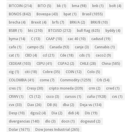
BITCOIN
(214)
BITO
(5)
bk
(1)
bma
(98)
bnb
(1)
bolt
(4)
BONOS
(842)
Bovespa
(43)
bpat
(1)
Brasil
(1055)
brecha
(4)
Brexit
(4)
brfs
(7)
BRK/A
(2)
BRK/B
(10)
BSBR
(1)
btc
(210)
BTCUSD
(212)
bull flag
(625)
byddy
(4)
byma
(14)
C
(13)
CAAP
(10)
cac 40
(10)
cadusd
(19)
cafe
(1)
campo
(5)
Canada
(93)
canje
(3)
Cannabis
(1)
cat
(1)
CBD
(4)
ccl
(21)
Cde
(18)
cds
(1)
ceco2
(9)
CEDEAR
(103)
CEPU
(41)
CGPA2
(2)
CHILE
(28)
China
(585)
cig
(1)
citi
(18)
Cobre
(35)
COIN
(12)
Colo
(5)
COLOMBIA
(41)
come
(7)
Commodity
(1259)
Crb
(54)
cres
(1)
Cresy
(30)
cripto moneda
(339)
crm
(2)
crwd
(1)
CRWV
(1)
CS
(12)
csco
(3)
cursos
(1)
cuña
(1928)
cvs
(1)
cvx
(33)
Dax
(26)
DB
(6)
dba
(2)
Deja vu
(134)
Desp
(10)
dgcu2
(4)
Dia
(2)
didi
(4)
Dis
(19)
divergencias
(140)
dlo
(3)
docn
(1)
dogeusd
(2)
Dolar
(1671)
Dow Jones Industrial
(265)