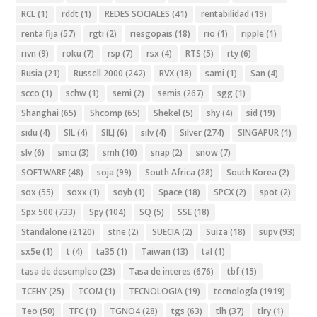
RCL
(1)
rddt
(1)
REDES SOCIALES
(41)
rentabilidad
(19)
renta fija
(57)
rgti
(2)
riesgopais
(18)
rio
(1)
ripple
(1)
rivn
(9)
roku
(7)
rsp
(7)
rsx
(4)
RTS
(5)
rty
(6)
Rusia
(21)
Russell 2000
(242)
RVX
(18)
sami
(1)
San
(4)
scco
(1)
schw
(1)
semi
(2)
semis
(267)
sgg
(1)
Shanghai
(65)
Shcomp
(65)
Shekel
(5)
shy
(4)
sid
(19)
sidu
(4)
SIL
(4)
SILJ
(6)
silv
(4)
Silver
(274)
SINGAPUR
(1)
slv
(6)
smci
(3)
smh
(10)
snap
(2)
snow
(7)
SOFTWARE
(48)
soja
(99)
South Africa
(28)
South Korea
(2)
sox
(55)
soxx
(1)
soyb
(1)
Space
(18)
SPCX
(2)
spot
(2)
Spx 500
(733)
Spy
(104)
SQ
(5)
SSE
(18)
Standalone
(2120)
stne
(2)
SUECIA
(2)
Suiza
(18)
supv
(93)
sx5e
(1)
t
(4)
ta35
(1)
Taiwan
(13)
tal
(1)
tasa de desempleo
(23)
Tasa de interes
(676)
tbf
(15)
TCEHY
(25)
TCOM
(1)
TECNOLOGIA
(19)
tecnología
(1919)
Teo
(50)
TFC
(1)
TGNO4
(28)
tgs
(63)
tlh
(37)
tlry
(1)