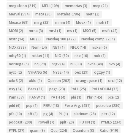
megafono
(219)
MELI
(109)
memorias
(3)
mep
(21)
Merval
(594)
meta
(30)
Metales
(786)
metr
(2)
Mexico
(69)
mirg
(23)
mmm
(4)
Moex
(1)
moh
(1)
MORI
(2)
mrna
(3)
mrvl
(1)
ms
(1)
MSCI
(5)
msft
(42)
mstr
(14)
MU
(3)
Nasdaq 100
(422)
Nasdaq comp.
(201)
NDX
(388)
Nem
(24)
NET
(1)
NFLX
(14)
nickel
(6)
nifty50
(1)
nikkei
(11)
NIO
(60)
nke
(16)
nok
(1)
noruega
(5)
nq
(79)
nrgv
(4)
nu
(33)
nvda
(48)
nvo
(4)
nycb
(2)
NYFANG
(6)
NYSE
(14)
oex
(29)
ogzpy
(1)
oibr3
(2)
oklo
(1)
Opinion
(202)
orange juice
(1)
orcl
(12)
oxy
(24)
Paas
(31)
pags
(23)
PALL
(25)
PALLADIUM
(32)
Pam
(57)
PANW
(1)
PATH
(4)
pbi
(1)
Pbr
(145)
pce
(2)
pdd
(6)
pep
(1)
PERU
(18)
Peso Arg.
(457)
petroleo
(280)
pfe
(10)
pff
(3)
pg
(4)
PL
(1)
platinum
(28)
pltr
(12)
podcast
(200)
Powell
(7)
pplt
(20)
PUTIN
(1)
PYMES
(234)
PYPL
(27)
qcom
(9)
Qqq
(224)
Quantum
(3)
Ratio
(919)