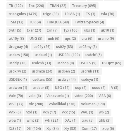
Tlt
(120)
Tnx
(226)
TRAN
(22)
Treasury
(695)
triangulos
(1479)
trigo
(39)
TRIVIA
(1)
TS
(3)
tsla
(70)
TSM
(13)
TUR
(4)
TURQUIA
(48)
TwitterSpaces
(4)
twtr
(5)
txar
(27)
txn
(7)
Tyx
(106)
ubs
(1)
uk10
(1)
uk10y
(3)
UNG
(5)
unh
(6)
ups
(2)
ura
(6)
uranio
(9)
Uruguay
(4)
us01y
(26)
us02y
(83)
us03my
(3)
usdars
(158)
usdaud
(1)
USDBRL
(100)
usdchf
(5)
usdclp
(18)
usdcnh
(33)
usdcop
(8)
USDILS
(9)
USDJPY
(65)
usdkrw
(2)
usdmxn
(24)
usdpen
(2)
usdrub
(11)
USDSEK
(1)
usdtars
(55)
usdtry
(44)
usduyu
(1)
usdwon
(1)
usdzar
(5)
USO
(12)
uup
(2)
uuuu
(2)
V
(3)
Vale
(70)
valo
(6)
Venezuela
(1)
video
(200)
VISA
(6)
VIST
(77)
Vix
(200)
volatilidad
(236)
Volumen
(170)
Vvix
(6)
vxd
(1)
vxn
(17)
Vxx
(15)
WAL
(1)
wb
(2)
wba
(1)
wmt
(2)
wti
(221)
XAL
(1)
xau
(5)
xhb
(3)
XLE
(17)
Xlf
(104)
Xlp
(34)
Xly
(32)
Xom
(27)
xop
(6)