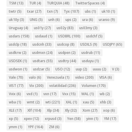
TSM
(13)
TUR
(4)
TURQUIA
(48)
TwitterSpaces
(4)
twtr
(5)
txar
(27)
txn
(7)
Tyx
(107)
ubs
(1)
uk10
(1)
uk10y
(3)
UNG
(5)
unh
(6)
ups
(2)
ura
(6)
uranio
(9)
Uruguay
(4)
us01y
(27)
us02y
(83)
us03my
(3)
usdars
(158)
usdaud
(1)
USDBRL
(100)
usdchf
(5)
usdclp
(18)
usdcnh
(33)
usdcop
(8)
USDILS
(9)
USDJPY
(65)
usdkrw
(2)
usdmxn
(24)
usdpen
(2)
usdrub
(11)
USDSEK
(1)
usdtars
(55)
usdtry
(44)
usduyu
(1)
usdwon
(1)
usdzar
(5)
USO
(12)
uup
(2)
uuuu
(2)
V
(3)
Vale
(70)
valo
(6)
Venezuela
(1)
video
(200)
VISA
(6)
VIST
(77)
Vix
(200)
volatilidad
(236)
Volumen
(170)
Vvix
(6)
vxd
(1)
vxn
(17)
Vxx
(15)
WAL
(1)
wb
(2)
wba
(1)
wmt
(2)
wti
(221)
XAL
(1)
xau
(5)
xhb
(3)
XLE
(17)
Xlf
(104)
Xlp
(34)
Xly
(32)
Xom
(27)
xop
(6)
xp
(5)
xpev
(12)
xrpusd
(3)
Yen
(58)
yinn
(1)
YM
(17)
ymm
(1)
YPF
(164)
ZM
(6)