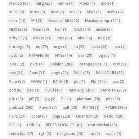
Mexico
(69)
mirg
(23)
mmm
(4)
Moex
(1)
moh
(1)
MORI
(2)
mrna
(3)
mrvl
(1)
ms
(1)
MSCI
(5)
msft
(42)
mstr
(14)
MU
(3)
Nasdaq 100
(422)
Nasdaq comp.
(201)
NDX
(388)
Nem
(24)
NET
(1)
NFLX
(14)
nickel
(6)
nifty50
(1)
nikkei
(11)
NIO
(60)
nke
(16)
nok
(1)
noruega
(5)
nq
(79)
nrgv
(4)
nu
(33)
nvda
(48)
nvo
(4)
nycb
(2)
NYFANG
(6)
NYSE
(14)
oex
(29)
ogzpy
(1)
oibr3
(2)
oklo
(1)
Opinion
(202)
orange juice
(1)
orcl
(12)
oxy
(24)
Paas
(31)
pags
(23)
PALL
(25)
PALLADIUM
(32)
Pam
(57)
PANW
(1)
PATH
(4)
pbi
(1)
Pbr
(145)
pce
(2)
pdd
(6)
pep
(1)
PERU
(18)
Peso Arg.
(457)
petroleo
(280)
pfe
(10)
pff
(3)
pg
(4)
PL
(1)
platinum
(28)
pltr
(12)
podcast
(200)
Powell
(7)
pplt
(20)
PUTIN
(1)
PYMES
(234)
PYPL
(27)
qcom
(9)
Qqq
(224)
Quantum
(3)
Ratio
(920)
RCL
(1)
rddt
(1)
REDES SOCIALES
(41)
rentabilidad
(19)
renta fija
(57)
rgti
(2)
riesgopais
(18)
rio
(1)
ripple
(1)