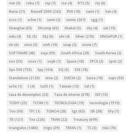
rivn
(9)
roku
(7)
rsp
(7)
rsx
(4)
RTS
(5)
rty
(6)
Rusia
(21)
Russell 2000
(242)
RVX
(18)
sami
(1)
San
(4)
scco
(1)
schw
(1)
semi
(2)
semis
(267)
sgg
(1)
Shanghai
(65)
Shcomp
(65)
Shekel
(5)
shy
(4)
sid
(19)
sidu
(4)
SIL
(5)
SILJ
(6)
silv
(4)
Silver
(276)
SINGAPUR
(1)
slv
(6)
smci
(3)
smh
(10)
snap
(2)
snow
(7)
SOFTWARE
(48)
soja
(99)
South Africa
(28)
South Korea
(2)
sox
(55)
soxx
(1)
soyb
(1)
Space
(18)
SPCX
(2)
spot
(2)
Spx 500
(733)
Spy
(104)
SQ
(5)
SSE
(18)
Standalone
(2120)
stne
(2)
SUECIA
(2)
Suiza
(18)
supv
(93)
sx5e
(1)
t
(4)
ta35
(1)
Taiwan
(13)
tal
(1)
tasa de desempleo
(23)
Tasa de interes
(678)
tbf
(15)
TCEHY
(25)
TCOM
(1)
TECNOLOGIA
(19)
tecnología
(1919)
Teo
(50)
TFC
(1)
TGNO4
(28)
tgs
(63)
tlh
(38)
tlry
(1)
Tlt
(121)
Tnx
(226)
TRAN
(22)
Treasury
(699)
triangulos
(1480)
trigo
(39)
TRIVIA
(1)
TS
(3)
tsla
(70)