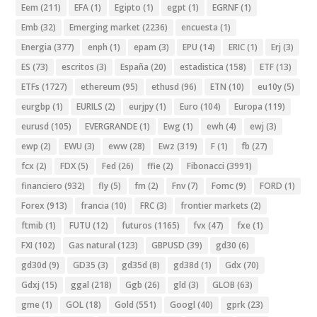
Eem
(211)
EFA
(1)
Egipto
(1)
egpt
(1)
EGRNF
(1)
Emb
(32)
Emerging market
(2236)
encuesta
(1)
Energia
(377)
enph
(1)
epam
(3)
EPU
(14)
ERIC
(1)
Erj
(3)
ES
(73)
escritos
(3)
España
(20)
estadistica
(158)
ETF
(13)
ETFs
(1727)
ethereum
(95)
ethusd
(96)
ETN
(10)
eu10y
(5)
eurgbp
(1)
EURILS
(2)
eurjpy
(1)
Euro
(104)
Europa
(119)
eurusd
(105)
EVERGRANDE
(1)
Ewg
(1)
ewh
(4)
ewj
(3)
ewp
(2)
EWU
(3)
eww
(28)
Ewz
(319)
F
(1)
fb
(27)
fcx
(2)
FDX
(5)
Fed
(26)
ffie
(2)
Fibonacci
(3991)
financiero
(932)
fly
(5)
fm
(2)
Fnv
(7)
Fomc
(9)
FORD
(1)
Forex
(913)
francia
(10)
FRC
(3)
frontier markets
(2)
ftmib
(1)
FUTU
(12)
futuros
(1165)
fvx
(47)
fxe
(1)
FXI
(102)
Gas natural
(123)
GBPUSD
(39)
gd30
(6)
gd30d
(9)
GD35
(3)
gd35d
(8)
gd38d
(1)
Gdx
(70)
Gdxj
(15)
ggal
(218)
Ggb
(26)
gld
(3)
GLOB
(63)
gme
(1)
GOL
(18)
Gold
(551)
Googl
(40)
gprk
(23)