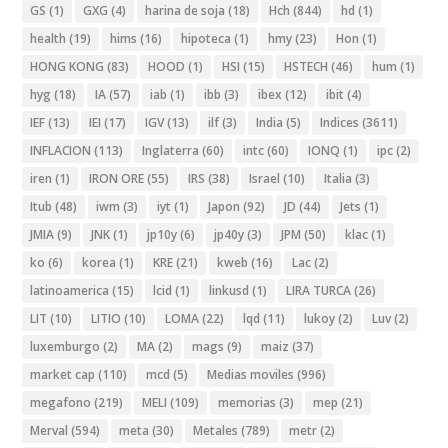
GS
(1)
GXG
(4)
harina de soja
(18)
Hch
(844)
hd
(1)
health
(19)
hims
(16)
hipoteca
(1)
hmy
(23)
Hon
(1)
HONG KONG
(83)
HOOD
(1)
HSI
(15)
HSTECH
(46)
hum
(1)
hyg
(18)
IA
(57)
iab
(1)
ibb
(3)
ibex
(12)
ibit
(4)
IEF
(13)
IEI
(17)
IGV
(13)
ilf
(3)
India
(5)
Indices
(3611)
INFLACION
(113)
Inglaterra
(60)
intc
(60)
IONQ
(1)
ipc
(2)
iren
(1)
IRON ORE
(55)
IRS
(38)
Israel
(10)
Italia
(3)
Itub
(48)
iwm
(3)
iyt
(1)
Japon
(92)
JD
(44)
Jets
(1)
JMIA
(9)
JNK
(1)
jp10y
(6)
jp40y
(3)
JPM
(50)
klac
(1)
ko
(6)
korea
(1)
KRE
(21)
kweb
(16)
Lac
(2)
latinoamerica
(15)
lcid
(1)
linkusd
(1)
LIRA TURCA
(26)
LIT
(10)
LITIO
(10)
LOMA
(22)
lqd
(11)
lukoy
(2)
Luv
(2)
luxemburgo
(2)
MA
(2)
mags
(9)
maiz
(37)
market cap
(110)
mcd
(5)
Medias moviles
(996)
megafono
(219)
MELI
(109)
memorias
(3)
mep
(21)
Merval
(594)
meta
(30)
Metales
(789)
metr
(2)