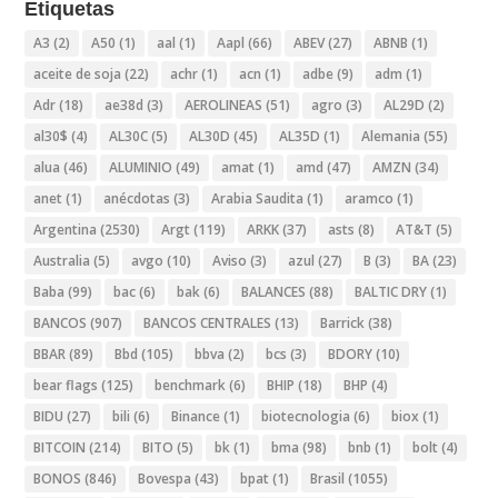
Etiquetas
A3
(2)
A50
(1)
aal
(1)
Aapl
(66)
ABEV
(27)
ABNB
(1)
aceite de soja
(22)
achr
(1)
acn
(1)
adbe
(9)
adm
(1)
Adr
(18)
ae38d
(3)
AEROLINEAS
(51)
agro
(3)
AL29D
(2)
al30$
(4)
AL30C
(5)
AL30D
(45)
AL35D
(1)
Alemania
(55)
alua
(46)
ALUMINIO
(49)
amat
(1)
amd
(47)
AMZN
(34)
anet
(1)
anécdotas
(3)
Arabia Saudita
(1)
aramco
(1)
Argentina
(2530)
Argt
(119)
ARKK
(37)
asts
(8)
AT&T
(5)
Australia
(5)
avgo
(10)
Aviso
(3)
azul
(27)
B
(3)
BA
(23)
Baba
(99)
bac
(6)
bak
(6)
BALANCES
(88)
BALTIC DRY
(1)
BANCOS
(907)
BANCOS CENTRALES
(13)
Barrick
(38)
BBAR
(89)
Bbd
(105)
bbva
(2)
bcs
(3)
BDORY
(10)
bear flags
(125)
benchmark
(6)
BHIP
(18)
BHP
(4)
BIDU
(27)
bili
(6)
Binance
(1)
biotecnologia
(6)
biox
(1)
BITCOIN
(214)
BITO
(5)
bk
(1)
bma
(98)
bnb
(1)
bolt
(4)
BONOS
(846)
Bovespa
(43)
bpat
(1)
Brasil
(1055)