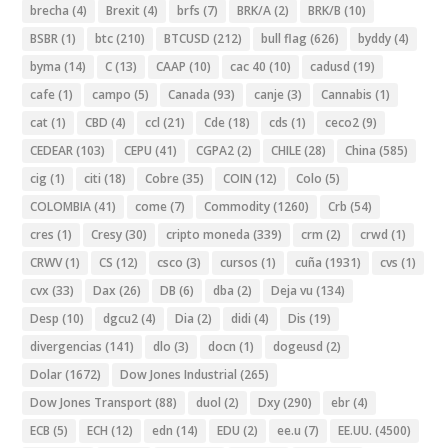
brecha
(4)
Brexit
(4)
brfs
(7)
BRK/A
(2)
BRK/B
(10)
BSBR
(1)
btc
(210)
BTCUSD
(212)
bull flag
(626)
byddy
(4)
byma
(14)
C
(13)
CAAP
(10)
cac 40
(10)
cadusd
(19)
cafe
(1)
campo
(5)
Canada
(93)
canje
(3)
Cannabis
(1)
cat
(1)
CBD
(4)
ccl
(21)
Cde
(18)
cds
(1)
ceco2
(9)
CEDEAR
(103)
CEPU
(41)
CGPA2
(2)
CHILE
(28)
China
(585)
cig
(1)
citi
(18)
Cobre
(35)
COIN
(12)
Colo
(5)
COLOMBIA
(41)
come
(7)
Commodity
(1260)
Crb
(54)
cres
(1)
Cresy
(30)
cripto moneda
(339)
crm
(2)
crwd
(1)
CRWV
(1)
CS
(12)
csco
(3)
cursos
(1)
cuña
(1931)
cvs
(1)
cvx
(33)
Dax
(26)
DB
(6)
dba
(2)
Deja vu
(134)
Desp
(10)
dgcu2
(4)
Dia
(2)
didi
(4)
Dis
(19)
divergencias
(141)
dlo
(3)
docn
(1)
dogeusd
(2)
Dolar
(1672)
Dow Jones Industrial
(265)
Dow Jones Transport
(88)
duol
(2)
Dxy
(290)
ebr
(4)
ECB
(5)
ECH
(12)
edn
(14)
EDU
(2)
ee.u
(7)
EE.UU.
(4500)