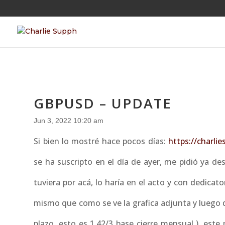
GBPUSD – UPDATE
Jun 3, 2022 10:20 am
Si bien lo mostré hace pocos días:
https://charl
se ha suscripto en el día de ayer, me pidió ya de
tuviera por acá, lo haría en el acto y con dedicato
mismo que como se ve la grafica adjunta y luego d
plazo, esto es 1.42/3 base cierre mensual ), est