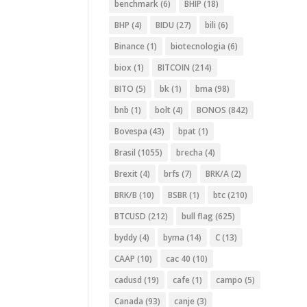
benchmark
(6)
BHIP
(18)
BHP
(4)
BIDU
(27)
bili
(6)
Binance
(1)
biotecnologia
(6)
biox
(1)
BITCOIN
(214)
BITO
(5)
bk
(1)
bma
(98)
bnb
(1)
bolt
(4)
BONOS
(842)
Bovespa
(43)
bpat
(1)
Brasil
(1055)
brecha
(4)
Brexit
(4)
brfs
(7)
BRK/A
(2)
BRK/B
(10)
BSBR
(1)
btc
(210)
BTCUSD
(212)
bull flag
(625)
byddy
(4)
byma
(14)
C
(13)
CAAP
(10)
cac 40
(10)
cadusd
(19)
cafe
(1)
campo
(5)
Canada
(93)
canje
(3)