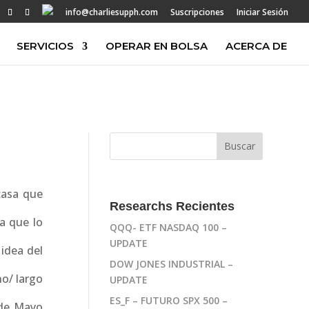
info@charliesupph.com
Suscripciones
Iniciar Sesión
SERVICIOS
OPERAR EN BOLSA
ACERCA DE
casa que
Researchs Recientes
ía que lo
QQQ- ETF NASDAQ 100 –
UPDATE
 idea del
DOW JONES INDUSTRIAL –
o/ largo
UPDATE
ES_F – FUTURO SPX 500 –
 de Mayo