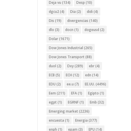
Deja vu
(134)
Desp
(10)
dgcu2
(4)
Dia
(2)
didi
(4)
Dis
(19)
divergencias
(140)
dlo
(3)
docn
(1)
dogeusd
(2)
Dolar
(1671)
Dow Jones Industrial
(265)
Dow Jones Transport
(88)
duol
(2)
Dxy
(289)
ebr
(4)
ECB
(5)
ECH
(12)
edn
(14)
EDU
(2)
ee.u
(7)
EE.UU.
(4496)
Eem
(211)
EFA
(1)
Egipto
(1)
egpt
(1)
EGRNF
(1)
Emb
(32)
Emerging market
(2236)
encuesta
(1)
Energia
(377)
enph
(1)
epam
(3)
EPU
(14)