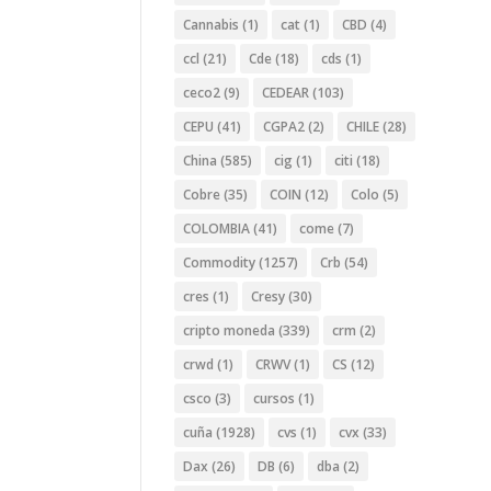
Cannabis
(1)
cat
(1)
CBD
(4)
ccl
(21)
Cde
(18)
cds
(1)
ceco2
(9)
CEDEAR
(103)
CEPU
(41)
CGPA2
(2)
CHILE
(28)
China
(585)
cig
(1)
citi
(18)
Cobre
(35)
COIN
(12)
Colo
(5)
COLOMBIA
(41)
come
(7)
Commodity
(1257)
Crb
(54)
cres
(1)
Cresy
(30)
cripto moneda
(339)
crm
(2)
crwd
(1)
CRWV
(1)
CS
(12)
csco
(3)
cursos
(1)
cuña
(1928)
cvs
(1)
cvx
(33)
Dax
(26)
DB
(6)
dba
(2)