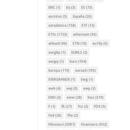
ERIC
(1)
Erj
(3)
ES
(73)
escritos
(3)
España
(20)
estadistica
(158)
ETF
(13)
ETFs
(1723)
ethereum
(95)
ethusd
(96)
ETN
(10)
eu10y
(5)
eurgbp
(1)
EURILS
(2)
eurjpy
(1)
Euro
(104)
Europa
(119)
eurusd
(105)
EVERGRANDE
(1)
Ewg
(1)
ewh
(4)
ewj
(3)
ewp
(2)
EWU
(3)
eww
(28)
Ewz
(319)
F
(1)
fb
(27)
fcx
(2)
FDX
(5)
Fed
(26)
ffie
(2)
Fibonacci
(3987)
financiero
(932)