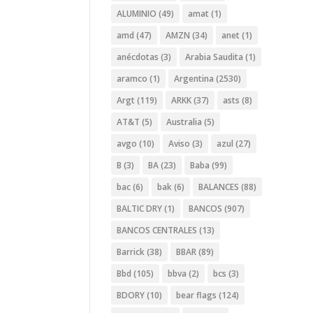
ALUMINIO
(49)
amat
(1)
amd
(47)
AMZN
(34)
anet
(1)
anécdotas
(3)
Arabia Saudita
(1)
aramco
(1)
Argentina
(2530)
Argt
(119)
ARKK
(37)
asts
(8)
AT&T
(5)
Australia
(5)
avgo
(10)
Aviso
(3)
azul
(27)
B
(3)
BA
(23)
Baba
(99)
bac
(6)
bak
(6)
BALANCES
(88)
BALTIC DRY
(1)
BANCOS
(907)
BANCOS CENTRALES
(13)
Barrick
(38)
BBAR
(89)
Bbd
(105)
bbva
(2)
bcs
(3)
BDORY
(10)
bear flags
(124)