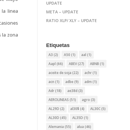
UPDATE
la linea
META – UPDATE
RATIO XLP/ XLY – UPDATE
asiones
 la zona
Etiquetas
A3
(2)
A50
(1)
aal
(1)
Aapl
(66)
ABEV
(27)
ABNB
(1)
aceite de soja
(22)
achr
(1)
acn
(1)
adbe
(9)
adm
(1)
Adr
(18)
ae38d
(3)
AEROLINEAS
(51)
agro
(3)
AL29D
(2)
al30$
(4)
AL30C
(5)
AL30D
(45)
AL35D
(1)
Alemania
(55)
alua
(46)