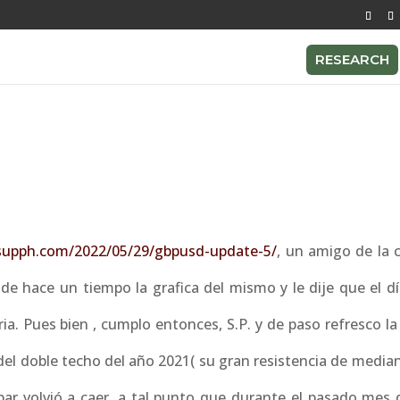
RESEARCH
iesupph.com/2022/05/29/gbpusd-update-5/
, un amigo de la 
sde hace un tiempo la grafica del mismo y le dije que el d
ria. Pues bien , cumplo entonces, S.P. y de paso refresco la
el doble techo del año 2021( su gran resistencia de median
e par volvió a caer, a tal punto que durante el pasado mes