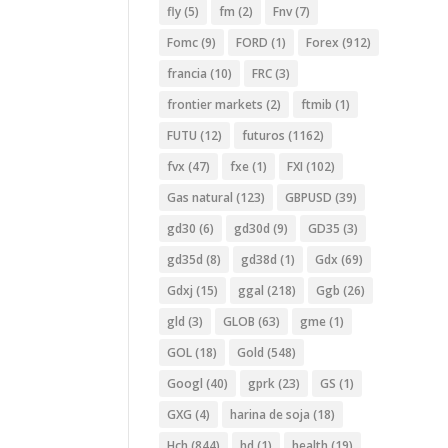
fly
(5)
fm
(2)
Fnv
(7)
Fomc
(9)
FORD
(1)
Forex
(912)
francia
(10)
FRC
(3)
frontier markets
(2)
ftmib
(1)
FUTU
(12)
futuros
(1162)
fvx
(47)
fxe
(1)
FXI
(102)
Gas natural
(123)
GBPUSD
(39)
gd30
(6)
gd30d
(9)
GD35
(3)
gd35d
(8)
gd38d
(1)
Gdx
(69)
Gdxj
(15)
ggal
(218)
Ggb
(26)
gld
(3)
GLOB
(63)
gme
(1)
GOL
(18)
Gold
(548)
Googl
(40)
gprk
(23)
GS
(1)
GXG
(4)
harina de soja
(18)
Hch
(844)
hd
(1)
health
(19)