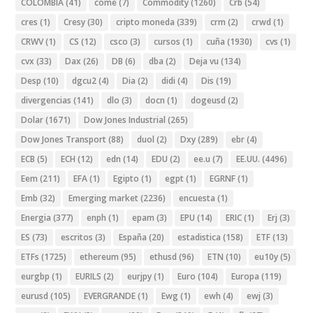
COLOMBIA
(41)
come
(7)
Commodity
(1260)
Crb
(54)
cres
(1)
Cresy
(30)
cripto moneda
(339)
crm
(2)
crwd
(1)
CRWV
(1)
CS
(12)
csco
(3)
cursos
(1)
cuña
(1930)
cvs
(1)
cvx
(33)
Dax
(26)
DB
(6)
dba
(2)
Deja vu
(134)
Desp
(10)
dgcu2
(4)
Dia
(2)
didi
(4)
Dis
(19)
divergencias
(141)
dlo
(3)
docn
(1)
dogeusd
(2)
Dolar
(1671)
Dow Jones Industrial
(265)
Dow Jones Transport
(88)
duol
(2)
Dxy
(289)
ebr
(4)
ECB
(5)
ECH
(12)
edn
(14)
EDU
(2)
ee.u
(7)
EE.UU.
(4496)
Eem
(211)
EFA
(1)
Egipto
(1)
egpt
(1)
EGRNF
(1)
Emb
(32)
Emerging market
(2236)
encuesta
(1)
Energia
(377)
enph
(1)
epam
(3)
EPU
(14)
ERIC
(1)
Erj
(3)
ES
(73)
escritos
(3)
España
(20)
estadistica
(158)
ETF
(13)
ETFs
(1725)
ethereum
(95)
ethusd
(96)
ETN
(10)
eu10y
(5)
eurgbp
(1)
EURILS
(2)
eurjpy
(1)
Euro
(104)
Europa
(119)
eurusd
(105)
EVERGRANDE
(1)
Ewg
(1)
ewh
(4)
ewj
(3)