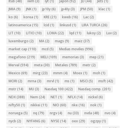
Itub
(48)
iwm
(3)
iyt
(1)
Japon
(92)
JD
(44)
Jets
(1)
JMIA
(9)
JNK
(1)
jp10y
(6)
jp40y
(3)
JPM
(50)
klac
(1)
ko
(6)
korea
(1)
KRE
(21)
kweb
(16)
Lac
(2)
latinoamerica
(15)
lcid
(1)
linkusd
(1)
LIRA TURCA
(26)
LIT
(10)
LITIO
(10)
LOMA
(22)
lqd
(11)
lukoy
(2)
Luv
(2)
luxemburgo
(2)
MA
(2)
mags
(9)
maiz
(37)
market cap
(110)
mcd
(5)
Medias moviles
(996)
megafono
(219)
MELI
(109)
memorias
(3)
mep
(21)
Merval
(594)
meta
(30)
Metales
(789)
metr
(2)
Mexico
(69)
mirg
(23)
mmm
(4)
Moex
(1)
moh
(1)
MORI
(2)
mrna
(3)
mrvl
(1)
ms
(1)
MSCI
(5)
msft
(42)
mstr
(14)
MU
(3)
Nasdaq 100
(422)
Nasdaq comp.
(201)
NDX
(388)
Nem
(24)
NET
(1)
NFLX
(14)
nickel
(6)
nifty50
(1)
nikkei
(11)
NIO
(60)
nke
(16)
nok
(1)
noruega
(5)
nq
(79)
nrgv
(4)
nu
(33)
nvda
(48)
nvo
(4)
nycb
(2)
NYFANG
(6)
NYSE
(14)
oex
(29)
ogzpy
(1)