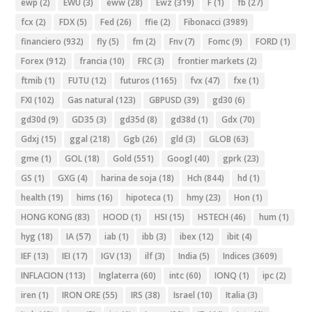
ewp
(2)
EWU
(3)
eww
(28)
Ewz
(319)
F
(1)
fb
(27)
fcx
(2)
FDX
(5)
Fed
(26)
ffie
(2)
Fibonacci
(3989)
financiero
(932)
fly
(5)
fm
(2)
Fnv
(7)
Fomc
(9)
FORD
(1)
Forex
(912)
francia
(10)
FRC
(3)
frontier markets
(2)
ftmib
(1)
FUTU
(12)
futuros
(1165)
fvx
(47)
fxe
(1)
FXI
(102)
Gas natural
(123)
GBPUSD
(39)
gd30
(6)
gd30d
(9)
GD35
(3)
gd35d
(8)
gd38d
(1)
Gdx
(70)
Gdxj
(15)
ggal
(218)
Ggb
(26)
gld
(3)
GLOB
(63)
gme
(1)
GOL
(18)
Gold
(551)
Googl
(40)
gprk
(23)
GS
(1)
GXG
(4)
harina de soja
(18)
Hch
(844)
hd
(1)
health
(19)
hims
(16)
hipoteca
(1)
hmy
(23)
Hon
(1)
HONG KONG
(83)
HOOD
(1)
HSI
(15)
HSTECH
(46)
hum
(1)
hyg
(18)
IA
(57)
iab
(1)
ibb
(3)
ibex
(12)
ibit
(4)
IEF
(13)
IEI
(17)
IGV
(13)
ilf
(3)
India
(5)
Indices
(3609)
INFLACION
(113)
Inglaterra
(60)
intc
(60)
IONQ
(1)
ipc
(2)
iren
(1)
IRON ORE
(55)
IRS
(38)
Israel
(10)
Italia
(3)