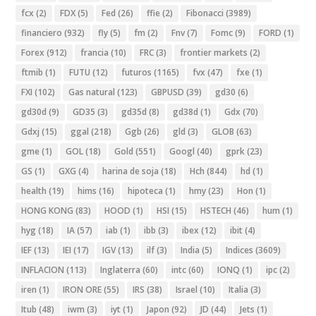
fcx
(2)
FDX
(5)
Fed
(26)
ffie
(2)
Fibonacci
(3989)
financiero
(932)
fly
(5)
fm
(2)
Fnv
(7)
Fomc
(9)
FORD
(1)
Forex
(912)
francia
(10)
FRC
(3)
frontier markets
(2)
ftmib
(1)
FUTU
(12)
futuros
(1165)
fvx
(47)
fxe
(1)
FXI
(102)
Gas natural
(123)
GBPUSD
(39)
gd30
(6)
gd30d
(9)
GD35
(3)
gd35d
(8)
gd38d
(1)
Gdx
(70)
Gdxj
(15)
ggal
(218)
Ggb
(26)
gld
(3)
GLOB
(63)
gme
(1)
GOL
(18)
Gold
(551)
Googl
(40)
gprk
(23)
GS
(1)
GXG
(4)
harina de soja
(18)
Hch
(844)
hd
(1)
health
(19)
hims
(16)
hipoteca
(1)
hmy
(23)
Hon
(1)
HONG KONG
(83)
HOOD
(1)
HSI
(15)
HSTECH
(46)
hum
(1)
hyg
(18)
IA
(57)
iab
(1)
ibb
(3)
ibex
(12)
ibit
(4)
IEF
(13)
IEI
(17)
IGV
(13)
ilf
(3)
India
(5)
Indices
(3609)
INFLACION
(113)
Inglaterra
(60)
intc
(60)
IONQ
(1)
ipc
(2)
iren
(1)
IRON ORE
(55)
IRS
(38)
Israel
(10)
Italia
(3)
Itub
(48)
iwm
(3)
iyt
(1)
Japon
(92)
JD
(44)
Jets
(1)