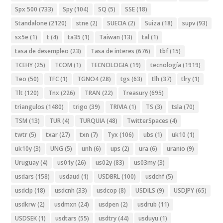
Spx 500
(733)
Spy
(104)
SQ
(5)
SSE
(18)
Standalone
(2120)
stne
(2)
SUECIA
(2)
Suiza
(18)
supv
(93)
sx5e
(1)
t
(4)
ta35
(1)
Taiwan
(13)
tal
(1)
tasa de desempleo
(23)
Tasa de interes
(676)
tbf
(15)
TCEHY
(25)
TCOM
(1)
TECNOLOGIA
(19)
tecnología
(1919)
Teo
(50)
TFC
(1)
TGNO4
(28)
tgs
(63)
tlh
(37)
tlry
(1)
Tlt
(120)
Tnx
(226)
TRAN
(22)
Treasury
(695)
triangulos
(1480)
trigo
(39)
TRIVIA
(1)
TS
(3)
tsla
(70)
TSM
(13)
TUR
(4)
TURQUIA
(48)
TwitterSpaces
(4)
twtr
(5)
txar
(27)
txn
(7)
Tyx
(106)
ubs
(1)
uk10
(1)
uk10y
(3)
UNG
(5)
unh
(6)
ups
(2)
ura
(6)
uranio
(9)
Uruguay
(4)
us01y
(26)
us02y
(83)
us03my
(3)
usdars
(158)
usdaud
(1)
USDBRL
(100)
usdchf
(5)
usdclp
(18)
usdcnh
(33)
usdcop
(8)
USDILS
(9)
USDJPY
(65)
usdkrw
(2)
usdmxn
(24)
usdpen
(2)
usdrub
(11)
USDSEK
(1)
usdtars
(55)
usdtry
(44)
usduyu
(1)