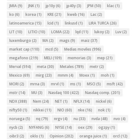
JMIA
(9)
JNK
(1)
jp10y
(6)
jp40y
(3)
JPM
(50)
klac
(1)
ko
(6)
korea
(1)
KRE
(21)
kweb
(16)
Lac
(2)
latinoamerica
(15)
lcid
(1)
linkusd
(1)
LIRA TURCA
(26)
LIT
(10)
LITIO
(10)
LOMA
(22)
lqd
(11)
lukoy
(2)
Luv
(2)
luxemburgo
(2)
MA
(2)
mags
(9)
maiz
(37)
market cap
(110)
mcd
(5)
Medias moviles
(996)
megafono
(219)
MELI
(109)
memorias
(3)
mep
(21)
Merval
(594)
meta
(30)
Metales
(789)
metr
(2)
Mexico
(69)
mirg
(23)
mmm
(4)
Moex
(1)
moh
(1)
MORI
(2)
mrna
(3)
mrvl
(1)
ms
(1)
MSCI
(5)
msft
(42)
mstr
(14)
MU
(3)
Nasdaq 100
(422)
Nasdaq comp.
(201)
NDX
(388)
Nem
(24)
NET
(1)
NFLX
(14)
nickel
(6)
nifty50
(1)
nikkei
(11)
NIO
(60)
nke
(16)
nok
(1)
noruega
(5)
nq
(79)
nrgv
(4)
nu
(33)
nvda
(48)
nvo
(4)
nycb
(2)
NYFANG
(6)
NYSE
(14)
oex
(29)
ogzpy
(1)
oibr3
(2)
oklo
(1)
Opinion
(202)
orange juice
(1)
orcl
(12)