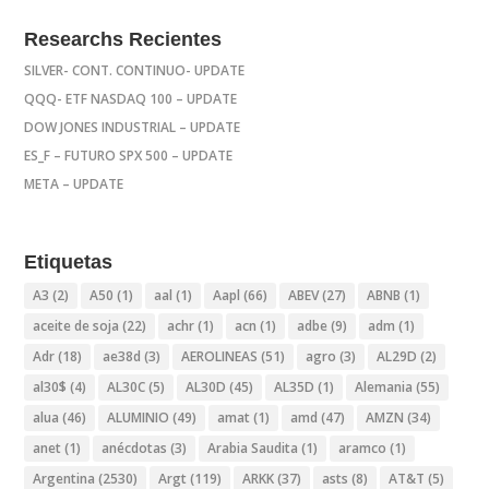
Researchs Recientes
SILVER- CONT. CONTINUO- UPDATE
QQQ- ETF NASDAQ 100 – UPDATE
DOW JONES INDUSTRIAL – UPDATE
ES_F – FUTURO SPX 500 – UPDATE
META – UPDATE
Etiquetas
A3
(2)
A50
(1)
aal
(1)
Aapl
(66)
ABEV
(27)
ABNB
(1)
aceite de soja
(22)
achr
(1)
acn
(1)
adbe
(9)
adm
(1)
Adr
(18)
ae38d
(3)
AEROLINEAS
(51)
agro
(3)
AL29D
(2)
al30$
(4)
AL30C
(5)
AL30D
(45)
AL35D
(1)
Alemania
(55)
alua
(46)
ALUMINIO
(49)
amat
(1)
amd
(47)
AMZN
(34)
anet
(1)
anécdotas
(3)
Arabia Saudita
(1)
aramco
(1)
Argentina
(2530)
Argt
(119)
ARKK
(37)
asts
(8)
AT&T
(5)