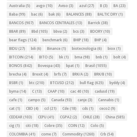
Australia
(5)
avgo
(10)
Aviso
(3)
azul
(27)
B
(3)
BA
(23)
Baba
(99)
bac
(6)
bak
(6)
BALANCES
(88)
BALTIC DRY
(1)
BANCOS
(907)
BANCOS CENTRALES
(13)
Barrick
(38)
BBAR
(89)
Bbd
(105)
bbva
(2)
bcs
(3)
BDORY
(10)
bear flags
(124)
benchmark
(6)
BHIP
(18)
BHP
(4)
BIDU
(27)
bili
(6)
Binance
(1)
biotecnologia
(6)
biox
(1)
BITCOIN
(214)
BITO
(5)
bk
(1)
bma
(98)
bnb
(1)
bolt
(4)
BONOS
(842)
Bovespa
(43)
bpat
(1)
Brasil
(1055)
brecha
(4)
Brexit
(4)
brfs
(7)
BRK/A
(2)
BRK/B
(10)
BSBR
(1)
btc
(210)
BTCUSD
(212)
bull flag
(625)
byddy
(4)
byma
(14)
C
(13)
CAAP
(10)
cac 40
(10)
cadusd
(19)
cafe
(1)
campo
(5)
Canada
(93)
canje
(3)
Cannabis
(1)
cat
(1)
CBD
(4)
ccl
(21)
Cde
(18)
cds
(1)
ceco2
(9)
CEDEAR
(103)
CEPU
(41)
CGPA2
(2)
CHILE
(28)
China
(585)
cig
(1)
citi
(18)
Cobre
(35)
COIN
(12)
Colo
(5)
COLOMBIA
(41)
come
(7)
Commodity
(1260)
Crb
(54)