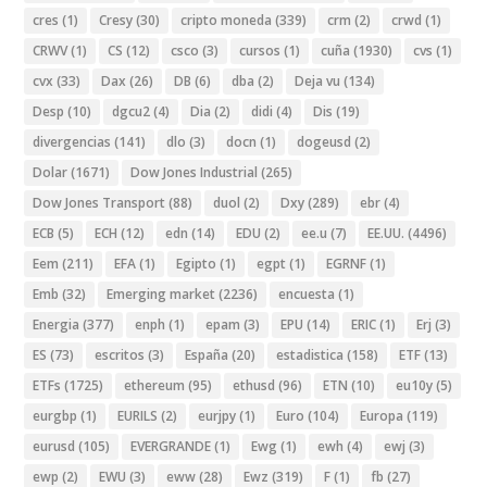
cres
(1)
Cresy
(30)
cripto moneda
(339)
crm
(2)
crwd
(1)
CRWV
(1)
CS
(12)
csco
(3)
cursos
(1)
cuña
(1930)
cvs
(1)
cvx
(33)
Dax
(26)
DB
(6)
dba
(2)
Deja vu
(134)
Desp
(10)
dgcu2
(4)
Dia
(2)
didi
(4)
Dis
(19)
divergencias
(141)
dlo
(3)
docn
(1)
dogeusd
(2)
Dolar
(1671)
Dow Jones Industrial
(265)
Dow Jones Transport
(88)
duol
(2)
Dxy
(289)
ebr
(4)
ECB
(5)
ECH
(12)
edn
(14)
EDU
(2)
ee.u
(7)
EE.UU.
(4496)
Eem
(211)
EFA
(1)
Egipto
(1)
egpt
(1)
EGRNF
(1)
Emb
(32)
Emerging market
(2236)
encuesta
(1)
Energia
(377)
enph
(1)
epam
(3)
EPU
(14)
ERIC
(1)
Erj
(3)
ES
(73)
escritos
(3)
España
(20)
estadistica
(158)
ETF
(13)
ETFs
(1725)
ethereum
(95)
ethusd
(96)
ETN
(10)
eu10y
(5)
eurgbp
(1)
EURILS
(2)
eurjpy
(1)
Euro
(104)
Europa
(119)
eurusd
(105)
EVERGRANDE
(1)
Ewg
(1)
ewh
(4)
ewj
(3)
ewp
(2)
EWU
(3)
eww
(28)
Ewz
(319)
F
(1)
fb
(27)