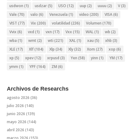
usdwon
(1)
usdzar
(5)
USO
(12)
uup
(2)
uuuu
(2)
V
(3)
Vale
(70)
valo
(6)
Venezuela
(1)
video
(200)
VISA
(6)
VIST
(77)
Vix
(200)
volatilidad
(236)
Volumen
(170)
Vvix
(6)
vxd
(1)
vxn
(17)
Vxx
(15)
WAL
(1)
wb
(2)
wba
(1)
wmt
(2)
wti
(221)
XAL
(1)
xau
(5)
xhb
(3)
XLE
(17)
Xlf
(104)
Xlp
(34)
Xly
(32)
Xom
(27)
xop
(6)
xp
(5)
xpev
(12)
xrpusd
(3)
Yen
(58)
yinn
(1)
YM
(17)
ymm
(1)
YPF
(164)
ZM
(6)
Archivos de Researchs
agosto 2026
(36)
julio 2026
(140)
junio 2026
(139)
mayo 2026
(144)
abril 2026
(143)
marzo 2026
(153)