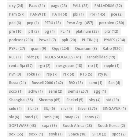
oxy
(24)
Paas
(31)
pags
(23)
PALL
(25)
PALLADIUM
(32)
Pam
(57)
PANW
(1)
PATH
(4)
pbi
(1)
Pbr
(145)
pce
(2)
pdd
(6)
pep
(1)
PERU
(18)
Peso Arg.
(457)
petroleo
(280)
pfe
(10)
pff
(3)
pg
(4)
PL
(1)
platinum
(28)
pltr
(12)
podcast
(200)
Powell
(7)
pplt
(20)
PUTIN
(1)
PYMES
(234)
PYPL
(27)
qcom
(9)
Qqq
(224)
Quantum
(3)
Ratio
(920)
RCL
(1)
rddt
(1)
REDES SOCIALES
(41)
rentabilidad
(19)
renta fija
(57)
rgti
(2)
riesgopais
(18)
rio
(1)
ripple
(1)
rivn
(9)
roku
(7)
rsp
(7)
rsx
(4)
RTS
(5)
rty
(6)
Rusia
(21)
Russell 2000
(242)
RVX
(18)
sami
(1)
San
(4)
scco
(1)
schw
(1)
semi
(2)
semis
(267)
sgg
(1)
Shanghai
(65)
Shcomp
(65)
Shekel
(5)
shy
(4)
sid
(19)
sidu
(4)
SIL
(5)
SILJ
(6)
silv
(4)
Silver
(276)
SINGAPUR
(1)
slv
(6)
smci
(3)
smh
(10)
snap
(2)
snow
(7)
SOFTWARE
(48)
soja
(99)
South Africa
(28)
South Korea
(2)
sox
(55)
soxx
(1)
soyb
(1)
Space
(18)
SPCX
(2)
spot
(2)