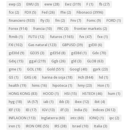
ewp
(2)
EWU
(3)
eww
(28)
Ewz
(319)
F
(1)
fb
(27)
fcx
(2)
FDX
(5)
Fed
(26)
ffie
(2)
Fibonacci
(3996)
financiero
(933)
fly
(5)
fm
(2)
Fnv
(7)
Fomc
(9)
FORD
(1)
Forex
(914)
francia
(10)
FRC
(3)
frontier markets
(2)
ftmib
(1)
FUTU
(12)
futuros
(1165)
fvx
(47)
fxe
(1)
FXI
(102)
Gas natural
(123)
GBPUSD
(39)
gd30
(6)
gd30d
(9)
GD35
(3)
gd35d
(8)
gd38d
(1)
Gdx
(70)
Gdxj
(15)
ggal
(219)
Ggb
(26)
gld
(3)
GLOB
(63)
gme
(1)
GOL
(18)
Gold
(551)
Googl
(40)
gprk
(23)
GS
(1)
GXG
(4)
harina de soja
(18)
Hch
(844)
hd
(1)
health
(19)
hims
(16)
hipoteca
(1)
hmy
(23)
Hon
(1)
HONG KONG
(83)
HOOD
(1)
HSI
(15)
HSTECH
(46)
hum
(1)
hyg
(18)
IA
(57)
iab
(1)
ibb
(3)
ibex
(12)
ibit
(4)
IEF
(13)
IEI
(17)
IGV
(13)
ilf
(3)
India
(5)
Indices
(3612)
INFLACION
(113)
Inglaterra
(60)
intc
(60)
IONQ
(1)
ipc
(2)
iren
(1)
IRON ORE
(55)
IRS
(38)
Israel
(10)
Italia
(3)