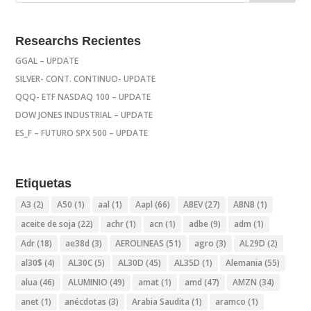
Researchs Recientes
GGAL – UPDATE
SILVER- CONT. CONTINUO- UPDATE
QQQ- ETF NASDAQ 100 – UPDATE
DOW JONES INDUSTRIAL – UPDATE
ES_F – FUTURO SPX 500 – UPDATE
Etiquetas
A3
(2)
A50
(1)
aal
(1)
Aapl
(66)
ABEV
(27)
ABNB
(1)
aceite de soja
(22)
achr
(1)
acn
(1)
adbe
(9)
adm
(1)
Adr
(18)
ae38d
(3)
AEROLINEAS
(51)
agro
(3)
AL29D
(2)
al30$
(4)
AL30C
(5)
AL30D
(45)
AL35D
(1)
Alemania
(55)
alua
(46)
ALUMINIO
(49)
amat
(1)
amd
(47)
AMZN
(34)
anet
(1)
anécdotas
(3)
Arabia Saudita
(1)
aramco
(1)