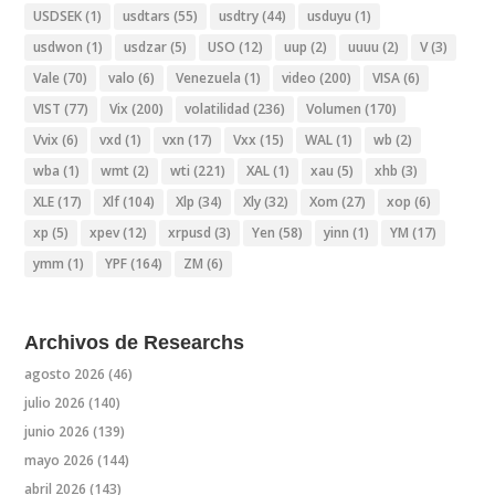
USDSEK
(1)
usdtars
(55)
usdtry
(44)
usduyu
(1)
usdwon
(1)
usdzar
(5)
USO
(12)
uup
(2)
uuuu
(2)
V
(3)
Vale
(70)
valo
(6)
Venezuela
(1)
video
(200)
VISA
(6)
VIST
(77)
Vix
(200)
volatilidad
(236)
Volumen
(170)
Vvix
(6)
vxd
(1)
vxn
(17)
Vxx
(15)
WAL
(1)
wb
(2)
wba
(1)
wmt
(2)
wti
(221)
XAL
(1)
xau
(5)
xhb
(3)
XLE
(17)
Xlf
(104)
Xlp
(34)
Xly
(32)
Xom
(27)
xop
(6)
xp
(5)
xpev
(12)
xrpusd
(3)
Yen
(58)
yinn
(1)
YM
(17)
ymm
(1)
YPF
(164)
ZM
(6)
Archivos de Researchs
agosto 2026
(46)
julio 2026
(140)
junio 2026
(139)
mayo 2026
(144)
abril 2026
(143)