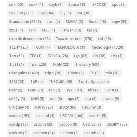
sox
(55)
soxx
(1)
soyb
(1)
Space
(18)
SPCX
(2)
spot
(2)
Spx 500
(733)
Spy
(104)
SQ
(5)
SSE
(18)
Standalone
(2123)
stne
(2)
SUECIA
(2)
Suiza
(18)
supv
(93)
sx5e
(1)
t
(4)
ta35
(1)
Taiwan
(13)
tal
(1)
tasa de desempleo
(23)
Tasa de interes
(678)
tbf
(15)
TCEHY
(25)
TCOM
(1)
TECNOLOGIA
(19)
tecnología
(1920)
Teo
(50)
TFC
(1)
TGNO4
(28)
tgs
(63)
tlh
(38)
tlry
(1)
Tlt
(121)
Tnx
(226)
TRAN
(22)
Treasury
(699)
triangulos
(1482)
trigo
(39)
TRIVIA
(1)
TS
(3)
tsla
(70)
TSM
(13)
TUR
(4)
TURQUIA
(48)
TwitterSpaces
(4)
twtr
(5)
txar
(27)
txn
(7)
Tyx
(107)
ubs
(1)
uk10
(1)
uk10y
(3)
UNG
(5)
unh
(6)
ups
(2)
ura
(6)
uranio
(9)
Uruguay
(4)
us01y
(27)
us02y
(83)
us03my
(3)
usdars
(159)
usdaud
(1)
USDBRL
(100)
usdchf
(5)
usdclp
(18)
usdcnh
(33)
usdcop
(8)
USDILS
(9)
USDJPY
(65)
usdkrw
(2)
usdmxn
(24)
usdpen
(2)
usdrub
(11)