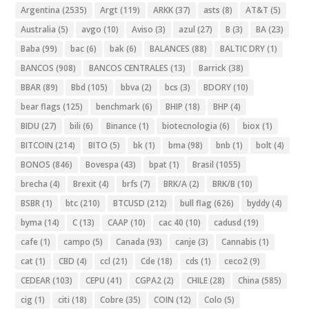
Argentina
(2535)
Argt
(119)
ARKK
(37)
asts
(8)
AT&T
(5)
Australia
(5)
avgo
(10)
Aviso
(3)
azul
(27)
B
(3)
BA
(23)
Baba
(99)
bac
(6)
bak
(6)
BALANCES
(88)
BALTIC DRY
(1)
BANCOS
(908)
BANCOS CENTRALES
(13)
Barrick
(38)
BBAR
(89)
Bbd
(105)
bbva
(2)
bcs
(3)
BDORY
(10)
bear flags
(125)
benchmark
(6)
BHIP
(18)
BHP
(4)
BIDU
(27)
bili
(6)
Binance
(1)
biotecnologia
(6)
biox
(1)
BITCOIN
(214)
BITO
(5)
bk
(1)
bma
(98)
bnb
(1)
bolt
(4)
BONOS
(846)
Bovespa
(43)
bpat
(1)
Brasil
(1055)
brecha
(4)
Brexit
(4)
brfs
(7)
BRK/A
(2)
BRK/B
(10)
BSBR
(1)
btc
(210)
BTCUSD
(212)
bull flag
(626)
byddy
(4)
byma
(14)
C
(13)
CAAP
(10)
cac 40
(10)
cadusd
(19)
cafe
(1)
campo
(5)
Canada
(93)
canje
(3)
Cannabis
(1)
cat
(1)
CBD
(4)
ccl
(21)
Cde
(18)
cds
(1)
ceco2
(9)
CEDEAR
(103)
CEPU
(41)
CGPA2
(2)
CHILE
(28)
China
(585)
cig
(1)
citi
(18)
Cobre
(35)
COIN
(12)
Colo
(5)