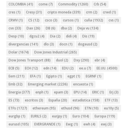
COLOMBIA
(41)
come
(7)
Commodity
(1260)
Crb
(54)
cres
(1)
Cresy
(31)
cripto moneda
(339)
crm
(2)
crwd
(1)
CRWV
(1)
CS
(12)
csco
(3)
cursos
(1)
cuña
(1932)
cvs
(1)
cvx
(33)
Dax
(26)
DB
(6)
dba
(2)
Deja vu
(134)
Desp
(10)
dgcu2
(4)
Dia
(2)
didi
(4)
Dis
(19)
divergencias
(141)
dlo
(3)
docn
(1)
dogeusd
(2)
Dolar
(1674)
Dow Jones Industrial
(265)
Dow Jones Transport
(88)
duol
(2)
Dxy
(290)
ebr
(4)
ECB
(5)
ECH
(12)
edn
(14)
EDU
(2)
ee.u
(7)
EE.UU.
(4500)
Eem
(211)
EFA
(1)
Egipto
(1)
egpt
(1)
EGRNF
(1)
Emb
(32)
Emerging market
(2236)
encuesta
(1)
Energia
(377)
enph
(1)
epam
(3)
EPU
(14)
ERIC
(1)
Erj
(3)
ES
(73)
escritos
(3)
España
(20)
estadistica
(158)
ETF
(13)
ETFs
(1727)
ethereum
(95)
ethusd
(96)
ETN
(10)
eu10y
(5)
eurgbp
(1)
EURILS
(2)
eurjpy
(1)
Euro
(104)
Europa
(119)
eurusd
(105)
EVERGRANDE
(1)
Ewg
(1)
ewh
(4)
ewj
(3)