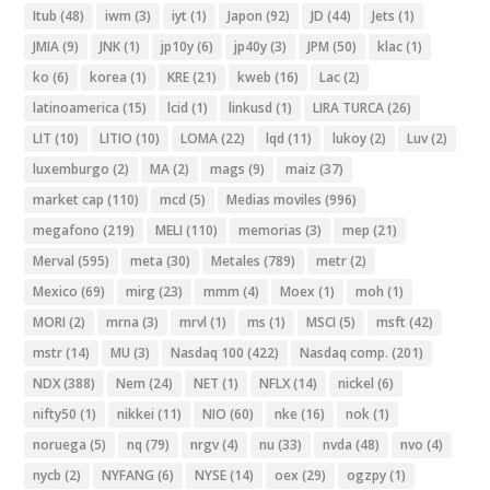
Itub
(48)
iwm
(3)
iyt
(1)
Japon
(92)
JD
(44)
Jets
(1)
JMIA
(9)
JNK
(1)
jp10y
(6)
jp40y
(3)
JPM
(50)
klac
(1)
ko
(6)
korea
(1)
KRE
(21)
kweb
(16)
Lac
(2)
latinoamerica
(15)
lcid
(1)
linkusd
(1)
LIRA TURCA
(26)
LIT
(10)
LITIO
(10)
LOMA
(22)
lqd
(11)
lukoy
(2)
Luv
(2)
luxemburgo
(2)
MA
(2)
mags
(9)
maiz
(37)
market cap
(110)
mcd
(5)
Medias moviles
(996)
megafono
(219)
MELI
(110)
memorias
(3)
mep
(21)
Merval
(595)
meta
(30)
Metales
(789)
metr
(2)
Mexico
(69)
mirg
(23)
mmm
(4)
Moex
(1)
moh
(1)
MORI
(2)
mrna
(3)
mrvl
(1)
ms
(1)
MSCI
(5)
msft
(42)
mstr
(14)
MU
(3)
Nasdaq 100
(422)
Nasdaq comp.
(201)
NDX
(388)
Nem
(24)
NET
(1)
NFLX
(14)
nickel
(6)
nifty50
(1)
nikkei
(11)
NIO
(60)
nke
(16)
nok
(1)
noruega
(5)
nq
(79)
nrgv
(4)
nu
(33)
nvda
(48)
nvo
(4)
nycb
(2)
NYFANG
(6)
NYSE
(14)
oex
(29)
ogzpy
(1)