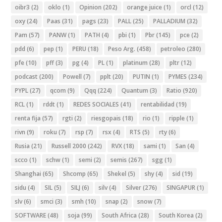
oibr3
(2)
oklo
(1)
Opinion
(202)
orange juice
(1)
orcl
(12)
oxy
(24)
Paas
(31)
pags
(23)
PALL
(25)
PALLADIUM
(32)
Pam
(57)
PANW
(1)
PATH
(4)
pbi
(1)
Pbr
(145)
pce
(2)
pdd
(6)
pep
(1)
PERU
(18)
Peso Arg.
(458)
petroleo
(280)
pfe
(10)
pff
(3)
pg
(4)
PL
(1)
platinum
(28)
pltr
(12)
podcast
(200)
Powell
(7)
pplt
(20)
PUTIN
(1)
PYMES
(234)
PYPL
(27)
qcom
(9)
Qqq
(224)
Quantum
(3)
Ratio
(920)
RCL
(1)
rddt
(1)
REDES SOCIALES
(41)
rentabilidad
(19)
renta fija
(57)
rgti
(2)
riesgopais
(18)
rio
(1)
ripple
(1)
rivn
(9)
roku
(7)
rsp
(7)
rsx
(4)
RTS
(5)
rty
(6)
Rusia
(21)
Russell 2000
(242)
RVX
(18)
sami
(1)
San
(4)
scco
(1)
schw
(1)
semi
(2)
semis
(267)
sgg
(1)
Shanghai
(65)
Shcomp
(65)
Shekel
(5)
shy
(4)
sid
(19)
sidu
(4)
SIL
(5)
SILJ
(6)
silv
(4)
Silver
(276)
SINGAPUR
(1)
slv
(6)
smci
(3)
smh
(10)
snap
(2)
snow
(7)
SOFTWARE
(48)
soja
(99)
South Africa
(28)
South Korea
(2)