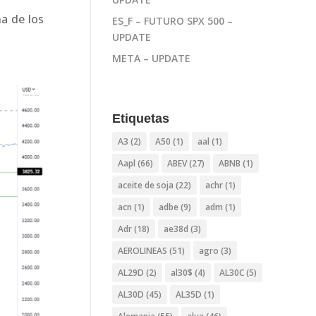
na de los
ES_F – FUTURO SPX 500 –
UPDATE
META – UPDATE
Etiquetas
A3
(2)
A50
(1)
aal
(1)
Aapl
(66)
ABEV
(27)
ABNB
(1)
aceite de soja
(22)
achr
(1)
acn
(1)
adbe
(9)
adm
(1)
Adr
(18)
ae38d
(3)
AEROLINEAS
(51)
agro
(3)
AL29D
(2)
al30$
(4)
AL30C
(5)
AL30D
(45)
AL35D
(1)