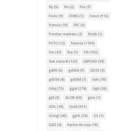
fly
(5)
fm
(2)
Fnv
(7)
Fomc
(9)
FORD
(1)
Forex
(912)
francia
(10)
FRC
(3)
frontier markets
(2)
ftmib
(1)
FUTU
(12)
futuros
(1165)
fvx
(47)
fxe
(1)
FXI
(102)
Gas natural
(123)
GBPUSD
(39)
gd30
(6)
gd30d
(9)
GD35
(3)
gd35d
(8)
gd38d
(1)
Gdx
(70)
Gdxj
(15)
ggal
(218)
Ggb
(26)
gld
(3)
GLOB
(63)
gme
(1)
GOL
(18)
Gold
(551)
Googl
(40)
gprk
(23)
GS
(1)
GXG
(4)
harina de soja
(18)