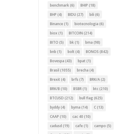
benchmark
(6)
BHIP
(18)
BHP
(4)
BIDU
(27)
bili
(6)
Binance
(1)
biotecnologia
(6)
biox
(1)
BITCOIN
(214)
BITO
(5)
bk
(1)
bma
(98)
bnb
(1)
bolt
(4)
BONOS
(842)
Bovespa
(43)
bpat
(1)
Brasil
(1055)
brecha
(4)
Brexit
(4)
brfs
(7)
BRK/A
(2)
BRK/B
(10)
BSBR
(1)
btc
(210)
BTCUSD
(212)
bull flag
(625)
byddy
(4)
byma
(14)
C
(13)
CAAP
(10)
cac 40
(10)
cadusd
(19)
cafe
(1)
campo
(5)