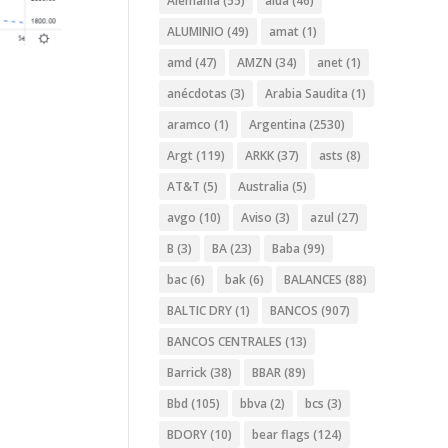
Alemania
(55)
alua
(46)
ALUMINIO
(49)
amat
(1)
amd
(47)
AMZN
(34)
anet
(1)
anécdotas
(3)
Arabia Saudita
(1)
aramco
(1)
Argentina
(2530)
Argt
(119)
ARKK
(37)
asts
(8)
AT&T
(5)
Australia
(5)
avgo
(10)
Aviso
(3)
azul
(27)
B
(3)
BA
(23)
Baba
(99)
bac
(6)
bak
(6)
BALANCES
(88)
BALTIC DRY
(1)
BANCOS
(907)
BANCOS CENTRALES
(13)
Barrick
(38)
BBAR
(89)
Bbd
(105)
bbva
(2)
bcs
(3)
BDORY
(10)
bear flags
(124)