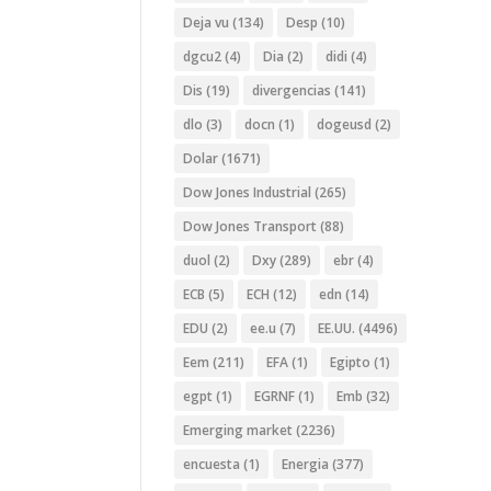
Deja vu
(134)
Desp
(10)
dgcu2
(4)
Dia
(2)
didi
(4)
Dis
(19)
divergencias
(141)
dlo
(3)
docn
(1)
dogeusd
(2)
Dolar
(1671)
Dow Jones Industrial
(265)
Dow Jones Transport
(88)
duol
(2)
Dxy
(289)
ebr
(4)
ECB
(5)
ECH
(12)
edn
(14)
EDU
(2)
ee.u
(7)
EE.UU.
(4496)
Eem
(211)
EFA
(1)
Egipto
(1)
egpt
(1)
EGRNF
(1)
Emb
(32)
Emerging market
(2236)
encuesta
(1)
Energia
(377)