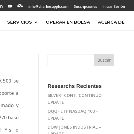
info@charliesupph.com
Suscripciones
Iniciar Sesión
SERVICIOS
OPERAR EN BOLSA
ACERCA DE
PX 500 se
Researchs Recientes
oporte a
SILVER- CONT. CONTINUO-
UPDATE
tomado y
QQQ- ETF NASDAQ 100 –
5/70 base
UPDATE
DOW JONES INDUSTRIAL –
. Y si lo
UPDATE