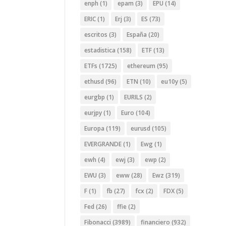
enph
(1)
epam
(3)
EPU
(14)
ERIC
(1)
Erj
(3)
ES
(73)
escritos
(3)
España
(20)
estadistica
(158)
ETF
(13)
ETFs
(1725)
ethereum
(95)
ethusd
(96)
ETN
(10)
eu10y
(5)
eurgbp
(1)
EURILS
(2)
eurjpy
(1)
Euro
(104)
Europa
(119)
eurusd
(105)
EVERGRANDE
(1)
Ewg
(1)
ewh
(4)
ewj
(3)
ewp
(2)
EWU
(3)
eww
(28)
Ewz
(319)
F
(1)
fb
(27)
fcx
(2)
FDX
(5)
Fed
(26)
ffie
(2)
Fibonacci
(3989)
financiero
(932)