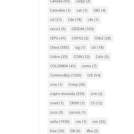
Canada
(93)
canje
(3)
Cannabis
(1)
cat
(1)
CBD
(4)
ccl
(21)
Cde
(18)
cds
(1)
ceco2
(9)
CEDEAR
(103)
CEPU
(41)
CGPA2
(2)
CHILE
(28)
China
(585)
cig
(1)
citi
(18)
Cobre
(35)
COIN
(12)
Colo
(5)
COLOMBIA
(41)
come
(7)
Commodity
(1260)
Crb
(54)
cres
(1)
Cresy
(30)
cripto moneda
(339)
crm
(2)
crwd
(1)
CRWV
(1)
CS
(12)
csco
(3)
cursos
(1)
cuña
(1930)
cvs
(1)
cvx
(33)
Dax
(26)
DB
(6)
dba
(2)