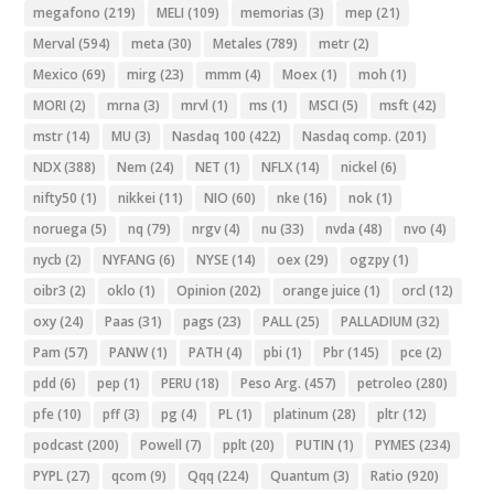
megafono
(219)
MELI
(109)
memorias
(3)
mep
(21)
Merval
(594)
meta
(30)
Metales
(789)
metr
(2)
Mexico
(69)
mirg
(23)
mmm
(4)
Moex
(1)
moh
(1)
MORI
(2)
mrna
(3)
mrvl
(1)
ms
(1)
MSCI
(5)
msft
(42)
mstr
(14)
MU
(3)
Nasdaq 100
(422)
Nasdaq comp.
(201)
NDX
(388)
Nem
(24)
NET
(1)
NFLX
(14)
nickel
(6)
nifty50
(1)
nikkei
(11)
NIO
(60)
nke
(16)
nok
(1)
noruega
(5)
nq
(79)
nrgv
(4)
nu
(33)
nvda
(48)
nvo
(4)
nycb
(2)
NYFANG
(6)
NYSE
(14)
oex
(29)
ogzpy
(1)
oibr3
(2)
oklo
(1)
Opinion
(202)
orange juice
(1)
orcl
(12)
oxy
(24)
Paas
(31)
pags
(23)
PALL
(25)
PALLADIUM
(32)
Pam
(57)
PANW
(1)
PATH
(4)
pbi
(1)
Pbr
(145)
pce
(2)
pdd
(6)
pep
(1)
PERU
(18)
Peso Arg.
(457)
petroleo
(280)
pfe
(10)
pff
(3)
pg
(4)
PL
(1)
platinum
(28)
pltr
(12)
podcast
(200)
Powell
(7)
pplt
(20)
PUTIN
(1)
PYMES
(234)
PYPL
(27)
qcom
(9)
Qqq
(224)
Quantum
(3)
Ratio
(920)