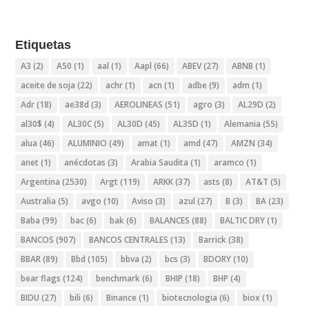
Etiquetas
A3
(2)
A50
(1)
aal
(1)
Aapl
(66)
ABEV
(27)
ABNB
(1)
aceite de soja
(22)
achr
(1)
acn
(1)
adbe
(9)
adm
(1)
Adr
(18)
ae38d
(3)
AEROLINEAS
(51)
agro
(3)
AL29D
(2)
al30$
(4)
AL30C
(5)
AL30D
(45)
AL35D
(1)
Alemania
(55)
alua
(46)
ALUMINIO
(49)
amat
(1)
amd
(47)
AMZN
(34)
anet
(1)
anécdotas
(3)
Arabia Saudita
(1)
aramco
(1)
Argentina
(2530)
Argt
(119)
ARKK
(37)
asts
(8)
AT&T
(5)
Australia
(5)
avgo
(10)
Aviso
(3)
azul
(27)
B
(3)
BA
(23)
Baba
(99)
bac
(6)
bak
(6)
BALANCES
(88)
BALTIC DRY
(1)
BANCOS
(907)
BANCOS CENTRALES
(13)
Barrick
(38)
BBAR
(89)
Bbd
(105)
bbva
(2)
bcs
(3)
BDORY
(10)
bear flags
(124)
benchmark
(6)
BHIP
(18)
BHP
(4)
BIDU
(27)
bili
(6)
Binance
(1)
biotecnologia
(6)
biox
(1)