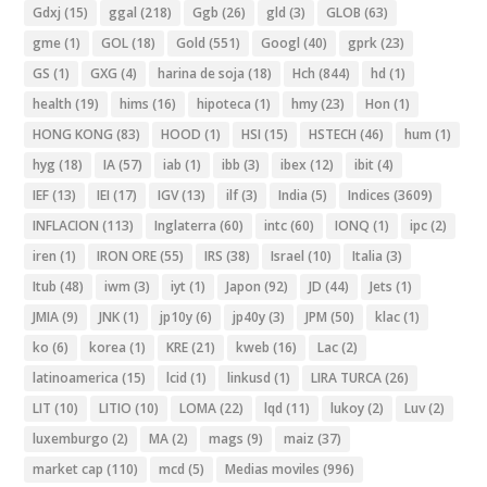
Gdxj
(15)
ggal
(218)
Ggb
(26)
gld
(3)
GLOB
(63)
gme
(1)
GOL
(18)
Gold
(551)
Googl
(40)
gprk
(23)
GS
(1)
GXG
(4)
harina de soja
(18)
Hch
(844)
hd
(1)
health
(19)
hims
(16)
hipoteca
(1)
hmy
(23)
Hon
(1)
HONG KONG
(83)
HOOD
(1)
HSI
(15)
HSTECH
(46)
hum
(1)
hyg
(18)
IA
(57)
iab
(1)
ibb
(3)
ibex
(12)
ibit
(4)
IEF
(13)
IEI
(17)
IGV
(13)
ilf
(3)
India
(5)
Indices
(3609)
INFLACION
(113)
Inglaterra
(60)
intc
(60)
IONQ
(1)
ipc
(2)
iren
(1)
IRON ORE
(55)
IRS
(38)
Israel
(10)
Italia
(3)
Itub
(48)
iwm
(3)
iyt
(1)
Japon
(92)
JD
(44)
Jets
(1)
JMIA
(9)
JNK
(1)
jp10y
(6)
jp40y
(3)
JPM
(50)
klac
(1)
ko
(6)
korea
(1)
KRE
(21)
kweb
(16)
Lac
(2)
latinoamerica
(15)
lcid
(1)
linkusd
(1)
LIRA TURCA
(26)
LIT
(10)
LITIO
(10)
LOMA
(22)
lqd
(11)
lukoy
(2)
Luv
(2)
luxemburgo
(2)
MA
(2)
mags
(9)
maiz
(37)
market cap
(110)
mcd
(5)
Medias moviles
(996)