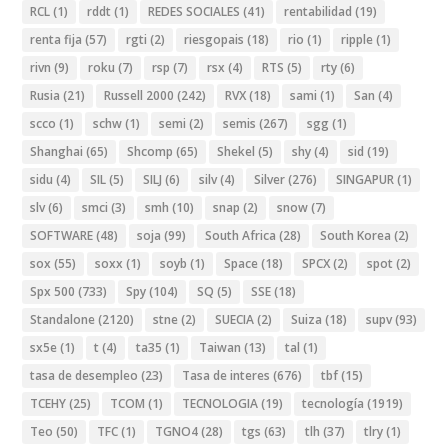
RCL
(1)
rddt
(1)
REDES SOCIALES
(41)
rentabilidad
(19)
renta fija
(57)
rgti
(2)
riesgopais
(18)
rio
(1)
ripple
(1)
rivn
(9)
roku
(7)
rsp
(7)
rsx
(4)
RTS
(5)
rty
(6)
Rusia
(21)
Russell 2000
(242)
RVX
(18)
sami
(1)
San
(4)
scco
(1)
schw
(1)
semi
(2)
semis
(267)
sgg
(1)
Shanghai
(65)
Shcomp
(65)
Shekel
(5)
shy
(4)
sid
(19)
sidu
(4)
SIL
(5)
SILJ
(6)
silv
(4)
Silver
(276)
SINGAPUR
(1)
slv
(6)
smci
(3)
smh
(10)
snap
(2)
snow
(7)
SOFTWARE
(48)
soja
(99)
South Africa
(28)
South Korea
(2)
sox
(55)
soxx
(1)
soyb
(1)
Space
(18)
SPCX
(2)
spot
(2)
Spx 500
(733)
Spy
(104)
SQ
(5)
SSE
(18)
Standalone
(2120)
stne
(2)
SUECIA
(2)
Suiza
(18)
supv
(93)
sx5e
(1)
t
(4)
ta35
(1)
Taiwan
(13)
tal
(1)
tasa de desempleo
(23)
Tasa de interes
(676)
tbf
(15)
TCEHY
(25)
TCOM
(1)
TECNOLOGIA
(19)
tecnología
(1919)
Teo
(50)
TFC
(1)
TGNO4
(28)
tgs
(63)
tlh
(37)
tlry
(1)