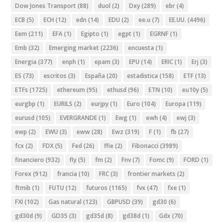
Dow Jones Transport
(88)
duol
(2)
Dxy
(289)
ebr
(4)
ECB
(5)
ECH
(12)
edn
(14)
EDU
(2)
ee.u
(7)
EE.UU.
(4496)
Eem
(211)
EFA
(1)
Egipto
(1)
egpt
(1)
EGRNF
(1)
Emb
(32)
Emerging market
(2236)
encuesta
(1)
Energia
(377)
enph
(1)
epam
(3)
EPU
(14)
ERIC
(1)
Erj
(3)
ES
(73)
escritos
(3)
España
(20)
estadistica
(158)
ETF
(13)
ETFs
(1725)
ethereum
(95)
ethusd
(96)
ETN
(10)
eu10y
(5)
eurgbp
(1)
EURILS
(2)
eurjpy
(1)
Euro
(104)
Europa
(119)
eurusd
(105)
EVERGRANDE
(1)
Ewg
(1)
ewh
(4)
ewj
(3)
ewp
(2)
EWU
(3)
eww
(28)
Ewz
(319)
F
(1)
fb
(27)
fcx
(2)
FDX
(5)
Fed
(26)
ffie
(2)
Fibonacci
(3989)
financiero
(932)
fly
(5)
fm
(2)
Fnv
(7)
Fomc
(9)
FORD
(1)
Forex
(912)
francia
(10)
FRC
(3)
frontier markets
(2)
ftmib
(1)
FUTU
(12)
futuros
(1165)
fvx
(47)
fxe
(1)
FXI
(102)
Gas natural
(123)
GBPUSD
(39)
gd30
(6)
gd30d
(9)
GD35
(3)
gd35d
(8)
gd38d
(1)
Gdx
(70)