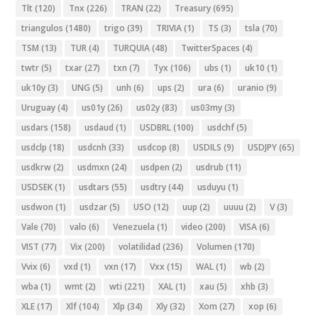
Tlt
(120)
Tnx
(226)
TRAN
(22)
Treasury
(695)
triangulos
(1480)
trigo
(39)
TRIVIA
(1)
TS
(3)
tsla
(70)
TSM
(13)
TUR
(4)
TURQUIA
(48)
TwitterSpaces
(4)
twtr
(5)
txar
(27)
txn
(7)
Tyx
(106)
ubs
(1)
uk10
(1)
uk10y
(3)
UNG
(5)
unh
(6)
ups
(2)
ura
(6)
uranio
(9)
Uruguay
(4)
us01y
(26)
us02y
(83)
us03my
(3)
usdars
(158)
usdaud
(1)
USDBRL
(100)
usdchf
(5)
usdclp
(18)
usdcnh
(33)
usdcop
(8)
USDILS
(9)
USDJPY
(65)
usdkrw
(2)
usdmxn
(24)
usdpen
(2)
usdrub
(11)
USDSEK
(1)
usdtars
(55)
usdtry
(44)
usduyu
(1)
usdwon
(1)
usdzar
(5)
USO
(12)
uup
(2)
uuuu
(2)
V
(3)
Vale
(70)
valo
(6)
Venezuela
(1)
video
(200)
VISA
(6)
VIST
(77)
Vix
(200)
volatilidad
(236)
Volumen
(170)
Vvix
(6)
vxd
(1)
vxn
(17)
Vxx
(15)
WAL
(1)
wb
(2)
wba
(1)
wmt
(2)
wti
(221)
XAL
(1)
xau
(5)
xhb
(3)
XLE
(17)
Xlf
(104)
Xlp
(34)
Xly
(32)
Xom
(27)
xop
(6)