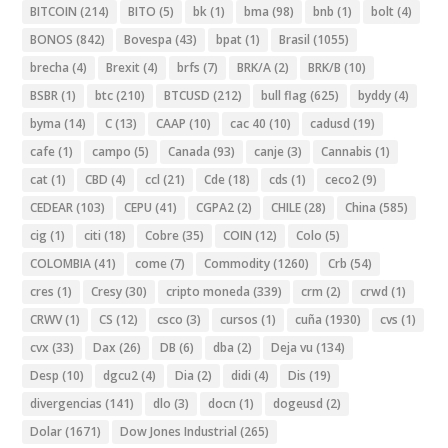
BITCOIN
(214)
BITO
(5)
bk
(1)
bma
(98)
bnb
(1)
bolt
(4)
BONOS
(842)
Bovespa
(43)
bpat
(1)
Brasil
(1055)
brecha
(4)
Brexit
(4)
brfs
(7)
BRK/A
(2)
BRK/B
(10)
BSBR
(1)
btc
(210)
BTCUSD
(212)
bull flag
(625)
byddy
(4)
byma
(14)
C
(13)
CAAP
(10)
cac 40
(10)
cadusd
(19)
cafe
(1)
campo
(5)
Canada
(93)
canje
(3)
Cannabis
(1)
cat
(1)
CBD
(4)
ccl
(21)
Cde
(18)
cds
(1)
ceco2
(9)
CEDEAR
(103)
CEPU
(41)
CGPA2
(2)
CHILE
(28)
China
(585)
cig
(1)
citi
(18)
Cobre
(35)
COIN
(12)
Colo
(5)
COLOMBIA
(41)
come
(7)
Commodity
(1260)
Crb
(54)
cres
(1)
Cresy
(30)
cripto moneda
(339)
crm
(2)
crwd
(1)
CRWV
(1)
CS
(12)
csco
(3)
cursos
(1)
cuña
(1930)
cvs
(1)
cvx
(33)
Dax
(26)
DB
(6)
dba
(2)
Deja vu
(134)
Desp
(10)
dgcu2
(4)
Dia
(2)
didi
(4)
Dis
(19)
divergencias
(141)
dlo
(3)
docn
(1)
dogeusd
(2)
Dolar
(1671)
Dow Jones Industrial
(265)