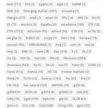
Eem
(211)
EFA
(1)
Egipto
(1)
egpt
(1)
EGRNF
(1)
Emb
(32)
Emerging market
(2231)
encuesta
(1)
Energia
(377)
enph
(1)
epam
(3)
EPU
(14)
ERIC
(1)
Erj
(3)
ES
(73)
escritos
(3)
España
(20)
estadistica
(158)
ETF
(13)
ETFs
(1722)
ethereum
(95)
ethusd
(96)
ETN
(10)
eu10y
(5)
eurgbp
(1)
EURILS
(2)
eurjpy
(1)
Euro
(104)
Europa
(119)
eurusd
(105)
EVERGRANDE
(1)
Ewg
(1)
ewh
(4)
ewj
(3)
ewp
(2)
EWU
(3)
eww
(28)
Ewz
(318)
F
(1)
fb
(27)
fcx
(2)
FDX
(5)
Fed
(26)
ffie
(2)
Fibonacci
(3984)
financiero
(932)
fly
(5)
fm
(2)
Fnv
(7)
Fomc
(9)
FORD
(1)
Forex
(912)
francia
(10)
FRC
(3)
frontier markets
(2)
ftmib
(1)
FUTU
(12)
futuros
(1162)
fvx
(47)
fxe
(1)
FXI
(102)
Gas natural
(123)
GBPUSD
(39)
gd30
(6)
gd30d
(9)
GD35
(3)
gd35d
(8)
gd38d
(1)
Gdx
(69)
Gdxj
(15)
ggal
(218)
Ggb
(26)
gld
(3)
GLOB
(63)
gme
(1)
GOL
(18)
Gold
(548)
Googl
(40)
gprk
(23)