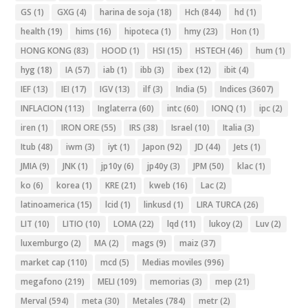
GS
(1)
GXG
(4)
harina de soja
(18)
Hch
(844)
hd
(1)
health
(19)
hims
(16)
hipoteca
(1)
hmy
(23)
Hon
(1)
HONG KONG
(83)
HOOD
(1)
HSI
(15)
HSTECH
(46)
hum
(1)
hyg
(18)
IA
(57)
iab
(1)
ibb
(3)
ibex
(12)
ibit
(4)
IEF
(13)
IEI
(17)
IGV
(13)
ilf
(3)
India
(5)
Indices
(3607)
INFLACION
(113)
Inglaterra
(60)
intc
(60)
IONQ
(1)
ipc
(2)
iren
(1)
IRON ORE
(55)
IRS
(38)
Israel
(10)
Italia
(3)
Itub
(48)
iwm
(3)
iyt
(1)
Japon
(92)
JD
(44)
Jets
(1)
JMIA
(9)
JNK
(1)
jp10y
(6)
jp40y
(3)
JPM
(50)
klac
(1)
ko
(6)
korea
(1)
KRE
(21)
kweb
(16)
Lac
(2)
latinoamerica
(15)
lcid
(1)
linkusd
(1)
LIRA TURCA
(26)
LIT
(10)
LITIO
(10)
LOMA
(22)
lqd
(11)
lukoy
(2)
Luv
(2)
luxemburgo
(2)
MA
(2)
mags
(9)
maiz
(37)
market cap
(110)
mcd
(5)
Medias moviles
(996)
megafono
(219)
MELI
(109)
memorias
(3)
mep
(21)
Merval
(594)
meta
(30)
Metales
(784)
metr
(2)