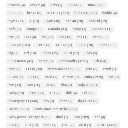
brecha
(4)
Brexit
(4)
brfs
(7)
BRK/A
(2)
BRK/B
(10)
BSBR
(1)
btc
(210)
BTCUSD
(212)
bull flag
(625)
byddy
(4)
byma
(14)
C
(13)
CAAP
(10)
cac 40
(10)
cadusd
(19)
cafe
(1)
campo
(5)
Canada
(93)
canje
(3)
Cannabis
(1)
cat
(1)
CBD
(4)
ccl
(21)
Cde
(18)
cds
(1)
ceco2
(9)
CEDEAR
(103)
CEPU
(41)
CGPA2
(2)
CHILE
(28)
China
(585)
cig
(1)
citi
(18)
Cobre
(35)
COIN
(12)
Colo
(5)
COLOMBIA
(41)
come
(7)
Commodity
(1257)
Crb
(54)
cres
(1)
Cresy
(30)
cripto moneda
(339)
crm
(2)
crwd
(1)
CRWV
(1)
CS
(12)
csco
(3)
cursos
(1)
cuña
(1926)
cvs
(1)
cvx
(33)
Dax
(26)
DB
(6)
dba
(2)
Deja vu
(134)
Desp
(10)
dgcu2
(4)
Dia
(2)
didi
(4)
Dis
(19)
divergencias
(140)
dlo
(3)
docn
(1)
dogeusd
(2)
Dolar
(1670)
Dow Jones Industrial
(265)
Dow Jones Transport
(88)
duol
(2)
Dxy
(289)
ebr
(4)
ECB
(5)
ECH
(12)
edn
(14)
EDU
(2)
ee.u
(7)
EE.UU.
(4496)