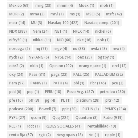
Mexico
(69)
mirg
(23)
mmm
(4)
Moex
(1)
moh
(1)
MORI
(2)
mrna
(3)
mrvl
(1)
ms
(1)
MSCI
(5)
msft
(42)
mstr
(14)
MU
(3)
Nasdaq 100
(422)
Nasdaq comp.
(201)
NDX
(388)
Nem
(24)
NET
(1)
NFLX
(14)
nickel
(6)
nifty50
(1)
nikkei
(11)
NIO
(60)
nke
(16)
nok
(1)
noruega
(5)
nq
(79)
nrgv
(4)
nu
(33)
nvda
(48)
nvo
(4)
nycb
(2)
NYFANG
(6)
NYSE
(14)
oex
(29)
ogzpy
(1)
oibr3
(2)
oklo
(1)
Opinion
(202)
orange juice
(1)
orcl
(12)
oxy
(24)
Paas
(31)
pags
(22)
PALL
(25)
PALLADIUM
(32)
Pam
(57)
PANW
(1)
PATH
(4)
pbi
(1)
Pbr
(145)
pce
(2)
pdd
(6)
pep
(1)
PERU
(18)
Peso Arg.
(457)
petroleo
(280)
pfe
(10)
pff
(3)
pg
(4)
PL
(1)
platinum
(28)
pltr
(12)
podcast
(200)
Powell
(7)
pplt
(20)
PUTIN
(1)
PYMES
(234)
PYPL
(27)
qcom
(9)
Qqq
(224)
Quantum
(3)
Ratio
(919)
RCL
(1)
rddt
(1)
REDES SOCIALES
(41)
rentabilidad
(19)
renta fija
(57)
rgti
(2)
riesgopais
(18)
rio
(1)
ripple
(1)