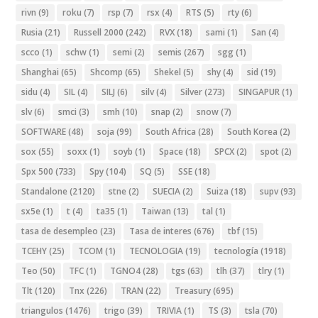
rivn
(9)
roku
(7)
rsp
(7)
rsx
(4)
RTS
(5)
rty
(6)
Rusia
(21)
Russell 2000
(242)
RVX
(18)
sami
(1)
San
(4)
scco
(1)
schw
(1)
semi
(2)
semis
(267)
sgg
(1)
Shanghai
(65)
Shcomp
(65)
Shekel
(5)
shy
(4)
sid
(19)
sidu
(4)
SIL
(4)
SILJ
(6)
silv
(4)
Silver
(273)
SINGAPUR
(1)
slv
(6)
smci
(3)
smh
(10)
snap
(2)
snow
(7)
SOFTWARE
(48)
soja
(99)
South Africa
(28)
South Korea
(2)
sox
(55)
soxx
(1)
soyb
(1)
Space
(18)
SPCX
(2)
spot
(2)
Spx 500
(733)
Spy
(104)
SQ
(5)
SSE
(18)
Standalone
(2120)
stne
(2)
SUECIA
(2)
Suiza
(18)
supv
(93)
sx5e
(1)
t
(4)
ta35
(1)
Taiwan
(13)
tal
(1)
tasa de desempleo
(23)
Tasa de interes
(676)
tbf
(15)
TCEHY
(25)
TCOM
(1)
TECNOLOGIA
(19)
tecnología
(1918)
Teo
(50)
TFC
(1)
TGNO4
(28)
tgs
(63)
tlh
(37)
tlry
(1)
Tlt
(120)
Tnx
(226)
TRAN
(22)
Treasury
(695)
triangulos
(1476)
trigo
(39)
TRIVIA
(1)
TS
(3)
tsla
(70)