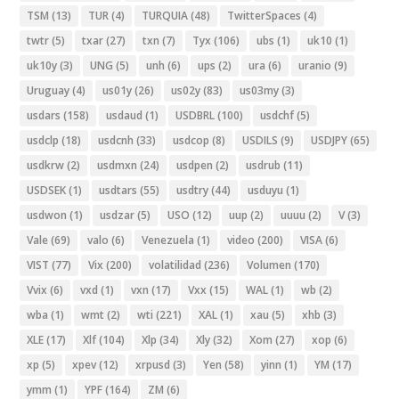
TSM
(13)
TUR
(4)
TURQUIA
(48)
TwitterSpaces
(4)
twtr
(5)
txar
(27)
txn
(7)
Tyx
(106)
ubs
(1)
uk10
(1)
uk10y
(3)
UNG
(5)
unh
(6)
ups
(2)
ura
(6)
uranio
(9)
Uruguay
(4)
us01y
(26)
us02y
(83)
us03my
(3)
usdars
(158)
usdaud
(1)
USDBRL
(100)
usdchf
(5)
usdclp
(18)
usdcnh
(33)
usdcop
(8)
USDILS
(9)
USDJPY
(65)
usdkrw
(2)
usdmxn
(24)
usdpen
(2)
usdrub
(11)
USDSEK
(1)
usdtars
(55)
usdtry
(44)
usduyu
(1)
usdwon
(1)
usdzar
(5)
USO
(12)
uup
(2)
uuuu
(2)
V
(3)
Vale
(69)
valo
(6)
Venezuela
(1)
video
(200)
VISA
(6)
VIST
(77)
Vix
(200)
volatilidad
(236)
Volumen
(170)
Vvix
(6)
vxd
(1)
vxn
(17)
Vxx
(15)
WAL
(1)
wb
(2)
wba
(1)
wmt
(2)
wti
(221)
XAL
(1)
xau
(5)
xhb
(3)
XLE
(17)
Xlf
(104)
Xlp
(34)
Xly
(32)
Xom
(27)
xop
(6)
xp
(5)
xpev
(12)
xrpusd
(3)
Yen
(58)
yinn
(1)
YM
(17)
ymm
(1)
YPF
(164)
ZM
(6)