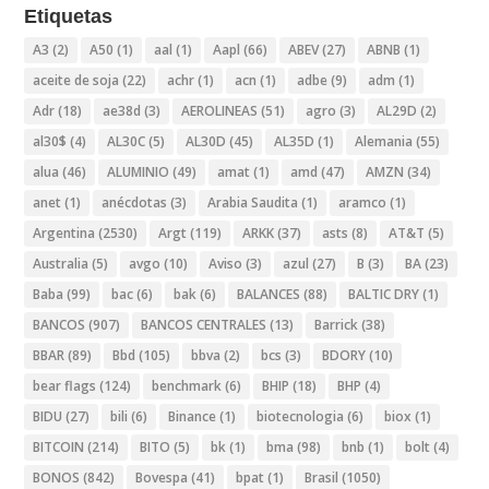
Etiquetas
A3
(2)
A50
(1)
aal
(1)
Aapl
(66)
ABEV
(27)
ABNB
(1)
aceite de soja
(22)
achr
(1)
acn
(1)
adbe
(9)
adm
(1)
Adr
(18)
ae38d
(3)
AEROLINEAS
(51)
agro
(3)
AL29D
(2)
al30$
(4)
AL30C
(5)
AL30D
(45)
AL35D
(1)
Alemania
(55)
alua
(46)
ALUMINIO
(49)
amat
(1)
amd
(47)
AMZN
(34)
anet
(1)
anécdotas
(3)
Arabia Saudita
(1)
aramco
(1)
Argentina
(2530)
Argt
(119)
ARKK
(37)
asts
(8)
AT&T
(5)
Australia
(5)
avgo
(10)
Aviso
(3)
azul
(27)
B
(3)
BA
(23)
Baba
(99)
bac
(6)
bak
(6)
BALANCES
(88)
BALTIC DRY
(1)
BANCOS
(907)
BANCOS CENTRALES
(13)
Barrick
(38)
BBAR
(89)
Bbd
(105)
bbva
(2)
bcs
(3)
BDORY
(10)
bear flags
(124)
benchmark
(6)
BHIP
(18)
BHP
(4)
BIDU
(27)
bili
(6)
Binance
(1)
biotecnologia
(6)
biox
(1)
BITCOIN
(214)
BITO
(5)
bk
(1)
bma
(98)
bnb
(1)
bolt
(4)
BONOS
(842)
Bovespa
(41)
bpat
(1)
Brasil
(1050)