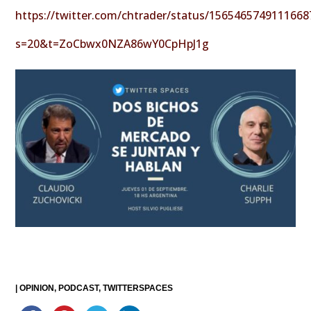
https://twitter.com/chtrader/status/1565465749111668
s=20&t=ZoCbwx0NZA86wY0CpHpJ1g
|
OPINION
PODCAST
TWITTERSPACES