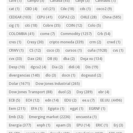
cafe
(1)
campo
(5)
Canada
(93)
canje
(3)
Cannabis
(1)
cat
(1)
CBD
(4)
ccl
(21)
Cde
(18)
cds
(1)
ceco2
(9)
CEDEAR
(103)
CEPU
(41)
CGPA2
(2)
CHILE
(28)
China
(585)
cig
(1)
citi
(18)
Cobre
(35)
COIN
(12)
Colo
(5)
COLOMBIA
(41)
come
(7)
Commodity
(1257)
Crb
(54)
cres
(1)
Cresy
(30)
cripto moneda
(339)
crm
(2)
crwd
(1)
CRWV
(1)
CS
(12)
csco
(3)
cursos
(1)
cuña
(1928)
cvs
(1)
cvx
(33)
Dax
(26)
DB
(6)
dba
(2)
Deja vu
(134)
Desp
(10)
dgcu2
(4)
Dia
(2)
didi
(4)
Dis
(19)
divergencias
(140)
dlo
(3)
docn
(1)
dogeusd
(2)
Dolar
(1671)
Dow Jones Industrial
(265)
Dow Jones Transport
(88)
duol
(2)
Dxy
(289)
ebr
(4)
ECB
(5)
ECH
(12)
edn
(14)
EDU
(2)
ee.u
(7)
EE.UU.
(4496)
Eem
(211)
EFA
(1)
Egipto
(1)
egpt
(1)
EGRNF
(1)
Emb
(32)
Emerging market
(2236)
encuesta
(1)
Energia
(377)
enph
(1)
epam
(3)
EPU
(14)
ERIC
(1)
Erj
(3)