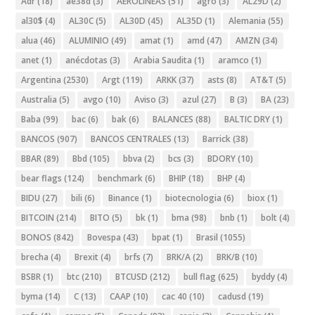
Adr
(18)
ae38d
(3)
AEROLINEAS
(51)
agro
(3)
AL29D
(2)
al30$
(4)
AL30C
(5)
AL30D
(45)
AL35D
(1)
Alemania
(55)
alua
(46)
ALUMINIO
(49)
amat
(1)
amd
(47)
AMZN
(34)
anet
(1)
anécdotas
(3)
Arabia Saudita
(1)
aramco
(1)
Argentina
(2530)
Argt
(119)
ARKK
(37)
asts
(8)
AT&T
(5)
Australia
(5)
avgo
(10)
Aviso
(3)
azul
(27)
B
(3)
BA
(23)
Baba
(99)
bac
(6)
bak
(6)
BALANCES
(88)
BALTIC DRY
(1)
BANCOS
(907)
BANCOS CENTRALES
(13)
Barrick
(38)
BBAR
(89)
Bbd
(105)
bbva
(2)
bcs
(3)
BDORY
(10)
bear flags
(124)
benchmark
(6)
BHIP
(18)
BHP
(4)
BIDU
(27)
bili
(6)
Binance
(1)
biotecnologia
(6)
biox
(1)
BITCOIN
(214)
BITO
(5)
bk
(1)
bma
(98)
bnb
(1)
bolt
(4)
BONOS
(842)
Bovespa
(43)
bpat
(1)
Brasil
(1055)
brecha
(4)
Brexit
(4)
brfs
(7)
BRK/A
(2)
BRK/B
(10)
BSBR
(1)
btc
(210)
BTCUSD
(212)
bull flag
(625)
byddy
(4)
byma
(14)
C
(13)
CAAP
(10)
cac 40
(10)
cadusd
(19)