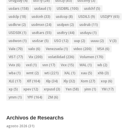
Uruguay
(4)
us01y
(26)
us02y
(83)
us03my
(3)
usdars
(158)
usdaud
(1)
USDBRL
(100)
usdchf
(5)
usdclp
(18)
usdcnh
(33)
usdcop
(8)
USDILS
(9)
USDJPY
(65)
usdkrw
(2)
usdmxn
(24)
usdpen
(2)
usdrub
(11)
USDSEK
(1)
usdtars
(55)
usdtry
(44)
usduyu
(1)
usdwon
(1)
usdzar
(5)
USO
(12)
uup
(2)
uuuu
(2)
V
(3)
Vale
(70)
valo
(6)
Venezuela
(1)
video
(200)
VISA
(6)
VIST
(77)
Vix
(200)
volatilidad
(236)
Volumen
(170)
Vvix
(6)
vxd
(1)
vxn
(17)
Vxx
(15)
WAL
(1)
wb
(2)
wba
(1)
wmt
(2)
wti
(221)
XAL
(1)
xau
(5)
xhb
(3)
XLE
(17)
Xlf
(104)
Xlp
(34)
Xly
(32)
Xom
(27)
xop
(6)
xp
(5)
xpev
(12)
xrpusd
(3)
Yen
(58)
yinn
(1)
YM
(17)
ymm
(1)
YPF
(164)
ZM
(6)
Archivos de Researchs
agosto 2026
(31)