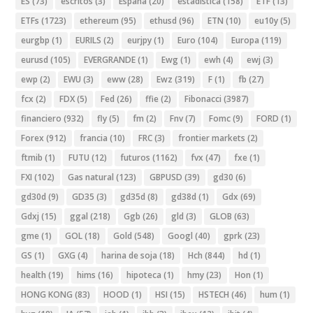
ES
(73)
escritos
(3)
España
(20)
estadistica
(158)
ETF
(13)
ETFs
(1723)
ethereum
(95)
ethusd
(96)
ETN
(10)
eu10y
(5)
eurgbp
(1)
EURILS
(2)
eurjpy
(1)
Euro
(104)
Europa
(119)
eurusd
(105)
EVERGRANDE
(1)
Ewg
(1)
ewh
(4)
ewj
(3)
ewp
(2)
EWU
(3)
eww
(28)
Ewz
(319)
F
(1)
fb
(27)
fcx
(2)
FDX
(5)
Fed
(26)
ffie
(2)
Fibonacci
(3987)
financiero
(932)
fly
(5)
fm
(2)
Fnv
(7)
Fomc
(9)
FORD
(1)
Forex
(912)
francia
(10)
FRC
(3)
frontier markets
(2)
ftmib
(1)
FUTU
(12)
futuros
(1162)
fvx
(47)
fxe
(1)
FXI
(102)
Gas natural
(123)
GBPUSD
(39)
gd30
(6)
gd30d
(9)
GD35
(3)
gd35d
(8)
gd38d
(1)
Gdx
(69)
Gdxj
(15)
ggal
(218)
Ggb
(26)
gld
(3)
GLOB
(63)
gme
(1)
GOL
(18)
Gold
(548)
Googl
(40)
gprk
(23)
GS
(1)
GXG
(4)
harina de soja
(18)
Hch
(844)
hd
(1)
health
(19)
hims
(16)
hipoteca
(1)
hmy
(23)
Hon
(1)
HONG KONG
(83)
HOOD
(1)
HSI
(15)
HSTECH
(46)
hum
(1)