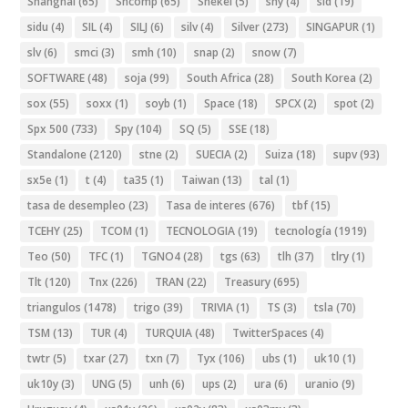
Shanghai
(65)
Shcomp
(65)
Shekel
(5)
shy
(4)
sid
(19)
sidu
(4)
SIL
(4)
SILJ
(6)
silv
(4)
Silver
(273)
SINGAPUR
(1)
slv
(6)
smci
(3)
smh
(10)
snap
(2)
snow
(7)
SOFTWARE
(48)
soja
(99)
South Africa
(28)
South Korea
(2)
sox
(55)
soxx
(1)
soyb
(1)
Space
(18)
SPCX
(2)
spot
(2)
Spx 500
(733)
Spy
(104)
SQ
(5)
SSE
(18)
Standalone
(2120)
stne
(2)
SUECIA
(2)
Suiza
(18)
supv
(93)
sx5e
(1)
t
(4)
ta35
(1)
Taiwan
(13)
tal
(1)
tasa de desempleo
(23)
Tasa de interes
(676)
tbf
(15)
TCEHY
(25)
TCOM
(1)
TECNOLOGIA
(19)
tecnología
(1919)
Teo
(50)
TFC
(1)
TGNO4
(28)
tgs
(63)
tlh
(37)
tlry
(1)
Tlt
(120)
Tnx
(226)
TRAN
(22)
Treasury
(695)
triangulos
(1478)
trigo
(39)
TRIVIA
(1)
TS
(3)
tsla
(70)
TSM
(13)
TUR
(4)
TURQUIA
(48)
TwitterSpaces
(4)
twtr
(5)
txar
(27)
txn
(7)
Tyx
(106)
ubs
(1)
uk10
(1)
uk10y
(3)
UNG
(5)
unh
(6)
ups
(2)
ura
(6)
uranio
(9)