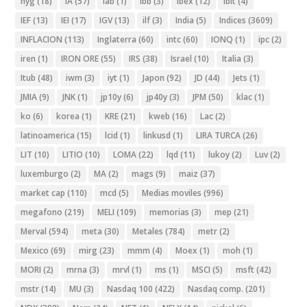
hyg
(18)
IA
(57)
iab
(1)
ibb
(3)
ibex
(12)
ibit
(4)
IEF
(13)
IEI
(17)
IGV
(13)
ilf
(3)
India
(5)
Indices
(3609)
INFLACION
(113)
Inglaterra
(60)
intc
(60)
IONQ
(1)
ipc
(2)
iren
(1)
IRON ORE
(55)
IRS
(38)
Israel
(10)
Italia
(3)
Itub
(48)
iwm
(3)
iyt
(1)
Japon
(92)
JD
(44)
Jets
(1)
JMIA
(9)
JNK
(1)
jp10y
(6)
jp40y
(3)
JPM
(50)
klac
(1)
ko
(6)
korea
(1)
KRE
(21)
kweb
(16)
Lac
(2)
latinoamerica
(15)
lcid
(1)
linkusd
(1)
LIRA TURCA
(26)
LIT
(10)
LITIO
(10)
LOMA
(22)
lqd
(11)
lukoy
(2)
Luv
(2)
luxemburgo
(2)
MA
(2)
mags
(9)
maiz
(37)
market cap
(110)
mcd
(5)
Medias moviles
(996)
megafono
(219)
MELI
(109)
memorias
(3)
mep
(21)
Merval
(594)
meta
(30)
Metales
(784)
metr
(2)
Mexico
(69)
mirg
(23)
mmm
(4)
Moex
(1)
moh
(1)
MORI
(2)
mrna
(3)
mrvl
(1)
ms
(1)
MSCI
(5)
msft
(42)
mstr
(14)
MU
(3)
Nasdaq 100
(422)
Nasdaq comp.
(201)