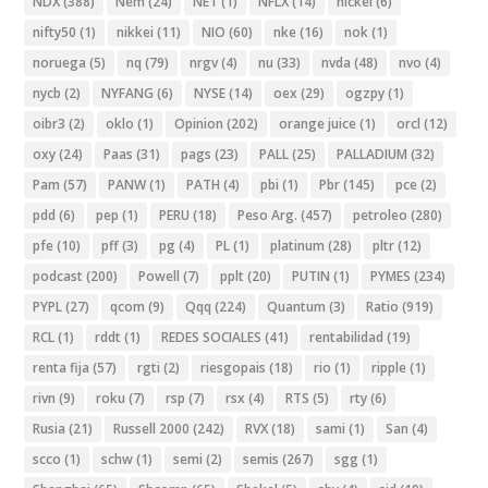
NDX
(388)
Nem
(24)
NET
(1)
NFLX
(14)
nickel
(6)
nifty50
(1)
nikkei
(11)
NIO
(60)
nke
(16)
nok
(1)
noruega
(5)
nq
(79)
nrgv
(4)
nu
(33)
nvda
(48)
nvo
(4)
nycb
(2)
NYFANG
(6)
NYSE
(14)
oex
(29)
ogzpy
(1)
oibr3
(2)
oklo
(1)
Opinion
(202)
orange juice
(1)
orcl
(12)
oxy
(24)
Paas
(31)
pags
(23)
PALL
(25)
PALLADIUM
(32)
Pam
(57)
PANW
(1)
PATH
(4)
pbi
(1)
Pbr
(145)
pce
(2)
pdd
(6)
pep
(1)
PERU
(18)
Peso Arg.
(457)
petroleo
(280)
pfe
(10)
pff
(3)
pg
(4)
PL
(1)
platinum
(28)
pltr
(12)
podcast
(200)
Powell
(7)
pplt
(20)
PUTIN
(1)
PYMES
(234)
PYPL
(27)
qcom
(9)
Qqq
(224)
Quantum
(3)
Ratio
(919)
RCL
(1)
rddt
(1)
REDES SOCIALES
(41)
rentabilidad
(19)
renta fija
(57)
rgti
(2)
riesgopais
(18)
rio
(1)
ripple
(1)
rivn
(9)
roku
(7)
rsp
(7)
rsx
(4)
RTS
(5)
rty
(6)
Rusia
(21)
Russell 2000
(242)
RVX
(18)
sami
(1)
San
(4)
scco
(1)
schw
(1)
semi
(2)
semis
(267)
sgg
(1)