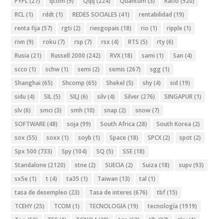
PYPL
(27)
qcom
(9)
Qqq
(224)
Quantum
(3)
Ratio
(920)
RCL
(1)
rddt
(1)
REDES SOCIALES
(41)
rentabilidad
(19)
renta fija
(57)
rgti
(2)
riesgopais
(18)
rio
(1)
ripple
(1)
rivn
(9)
roku
(7)
rsp
(7)
rsx
(4)
RTS
(5)
rty
(6)
Rusia
(21)
Russell 2000
(242)
RVX
(18)
sami
(1)
San
(4)
scco
(1)
schw
(1)
semi
(2)
semis
(267)
sgg
(1)
Shanghai
(65)
Shcomp
(65)
Shekel
(5)
shy
(4)
sid
(19)
sidu
(4)
SIL
(5)
SILJ
(6)
silv
(4)
Silver
(276)
SINGAPUR
(1)
slv
(6)
smci
(3)
smh
(10)
snap
(2)
snow
(7)
SOFTWARE
(48)
soja
(99)
South Africa
(28)
South Korea
(2)
sox
(55)
soxx
(1)
soyb
(1)
Space
(18)
SPCX
(2)
spot
(2)
Spx 500
(733)
Spy
(104)
SQ
(5)
SSE
(18)
Standalone
(2120)
stne
(2)
SUECIA
(2)
Suiza
(18)
supv
(93)
sx5e
(1)
t
(4)
ta35
(1)
Taiwan
(13)
tal
(1)
tasa de desempleo
(23)
Tasa de interes
(676)
tbf
(15)
TCEHY
(25)
TCOM
(1)
TECNOLOGIA
(19)
tecnología
(1919)