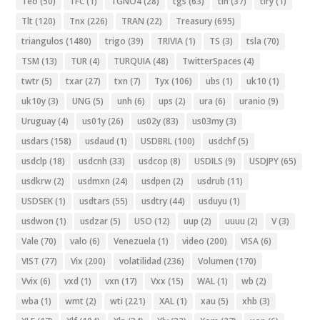
Teo
(50)
TFC
(1)
TGNO4
(28)
tgs
(63)
tlh
(37)
tlry
(1)
Tlt
(120)
Tnx
(226)
TRAN
(22)
Treasury
(695)
triangulos
(1480)
trigo
(39)
TRIVIA
(1)
TS
(3)
tsla
(70)
TSM
(13)
TUR
(4)
TURQUIA
(48)
TwitterSpaces
(4)
twtr
(5)
txar
(27)
txn
(7)
Tyx
(106)
ubs
(1)
uk10
(1)
uk10y
(3)
UNG
(5)
unh
(6)
ups
(2)
ura
(6)
uranio
(9)
Uruguay
(4)
us01y
(26)
us02y
(83)
us03my
(3)
usdars
(158)
usdaud
(1)
USDBRL
(100)
usdchf
(5)
usdclp
(18)
usdcnh
(33)
usdcop
(8)
USDILS
(9)
USDJPY
(65)
usdkrw
(2)
usdmxn
(24)
usdpen
(2)
usdrub
(11)
USDSEK
(1)
usdtars
(55)
usdtry
(44)
usduyu
(1)
usdwon
(1)
usdzar
(5)
USO
(12)
uup
(2)
uuuu
(2)
V
(3)
Vale
(70)
valo
(6)
Venezuela
(1)
video
(200)
VISA
(6)
VIST
(77)
Vix
(200)
volatilidad
(236)
Volumen
(170)
Vvix
(6)
vxd
(1)
vxn
(17)
Vxx
(15)
WAL
(1)
wb
(2)
wba
(1)
wmt
(2)
wti
(221)
XAL
(1)
xau
(5)
xhb
(3)