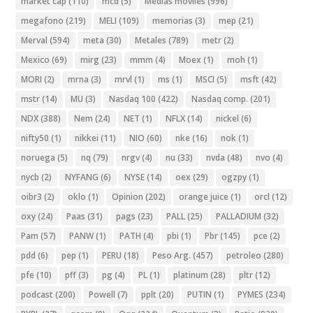
market cap
(110)
mcd
(5)
Medias moviles
(996)
megafono
(219)
MELI
(109)
memorias
(3)
mep
(21)
Merval
(594)
meta
(30)
Metales
(789)
metr
(2)
Mexico
(69)
mirg
(23)
mmm
(4)
Moex
(1)
moh
(1)
MORI
(2)
mrna
(3)
mrvl
(1)
ms
(1)
MSCI
(5)
msft
(42)
mstr
(14)
MU
(3)
Nasdaq 100
(422)
Nasdaq comp.
(201)
NDX
(388)
Nem
(24)
NET
(1)
NFLX
(14)
nickel
(6)
nifty50
(1)
nikkei
(11)
NIO
(60)
nke
(16)
nok
(1)
noruega
(5)
nq
(79)
nrgv
(4)
nu
(33)
nvda
(48)
nvo
(4)
nycb
(2)
NYFANG
(6)
NYSE
(14)
oex
(29)
ogzpy
(1)
oibr3
(2)
oklo
(1)
Opinion
(202)
orange juice
(1)
orcl
(12)
oxy
(24)
Paas
(31)
pags
(23)
PALL
(25)
PALLADIUM
(32)
Pam
(57)
PANW
(1)
PATH
(4)
pbi
(1)
Pbr
(145)
pce
(2)
pdd
(6)
pep
(1)
PERU
(18)
Peso Arg.
(457)
petroleo
(280)
pfe
(10)
pff
(3)
pg
(4)
PL
(1)
platinum
(28)
pltr
(12)
podcast
(200)
Powell
(7)
pplt
(20)
PUTIN
(1)
PYMES
(234)