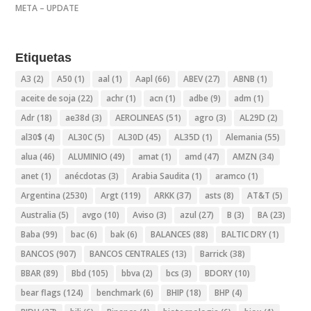
META – UPDATE
Etiquetas
A3
(2)
A50
(1)
aal
(1)
Aapl
(66)
ABEV
(27)
ABNB
(1)
aceite de soja
(22)
achr
(1)
acn
(1)
adbe
(9)
adm
(1)
Adr
(18)
ae38d
(3)
AEROLINEAS
(51)
agro
(3)
AL29D
(2)
al30$
(4)
AL30C
(5)
AL30D
(45)
AL35D
(1)
Alemania
(55)
alua
(46)
ALUMINIO
(49)
amat
(1)
amd
(47)
AMZN
(34)
anet
(1)
anécdotas
(3)
Arabia Saudita
(1)
aramco
(1)
Argentina
(2530)
Argt
(119)
ARKK
(37)
asts
(8)
AT&T
(5)
Australia
(5)
avgo
(10)
Aviso
(3)
azul
(27)
B
(3)
BA
(23)
Baba
(99)
bac
(6)
bak
(6)
BALANCES
(88)
BALTIC DRY
(1)
BANCOS
(907)
BANCOS CENTRALES
(13)
Barrick
(38)
BBAR
(89)
Bbd
(105)
bbva
(2)
bcs
(3)
BDORY
(10)
bear flags
(124)
benchmark
(6)
BHIP
(18)
BHP
(4)