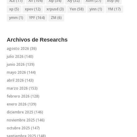
XLE
(17)
Xlf
(104)
Xlp
(34)
Xly
(32)
Xom
(27)
xop
(6)
xp
(5)
xpev
(12)
xrpusd
(3)
Yen
(58)
yinn
(1)
YM
(17)
ymm
(1)
YPF
(164)
ZM
(6)
Archivos de Researchs
agosto 2026
(36)
julio 2026
(140)
junio 2026
(139)
mayo 2026
(144)
abril 2026
(143)
marzo 2026
(153)
febrero 2026
(128)
enero 2026
(139)
diciembre 2025
(146)
noviembre 2025
(146)
octubre 2025
(147)
septiembre 2025
(148)