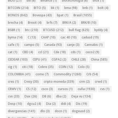
BIDU
(27)
bili
(6)
Binance
(1)
biotecnologia
(6)
biox
(1)
BITCOIN
(214)
BITO
(5)
bk
(1)
bma
(98)
bnb
(1)
bolt
(4)
BONOS
(842)
Bovespa
(43)
bpat
(1)
Brasil
(1055)
brecha
(4)
Brexit
(4)
brfs
(7)
BRK/A
(2)
BRK/B
(10)
BSBR
(1)
btc
(210)
BTCUSD
(212)
bull flag
(625)
byddy
(4)
byma
(14)
C
(13)
CAAP
(10)
cac 40
(10)
cadusd
(19)
cafe
(1)
campo
(5)
Canada
(93)
canje
(3)
Cannabis
(1)
cat
(1)
CBD
(4)
ccl
(21)
Cde
(18)
cds
(1)
ceco2
(9)
CEDEAR
(103)
CEPU
(41)
CGPA2
(2)
CHILE
(28)
China
(585)
cig
(1)
citi
(18)
Cobre
(35)
COIN
(12)
Colo
(5)
COLOMBIA
(41)
come
(7)
Commodity
(1260)
Crb
(54)
cres
(1)
Cresy
(30)
cripto moneda
(339)
crm
(2)
crwd
(1)
CRWV
(1)
CS
(12)
csco
(3)
cursos
(1)
cuña
(1930)
cvs
(1)
cvx
(33)
Dax
(26)
DB
(6)
dba
(2)
Deja vu
(134)
Desp
(10)
dgcu2
(4)
Dia
(2)
didi
(4)
Dis
(19)
divergencias
(141)
dlo
(3)
docn
(1)
dogeusd
(2)