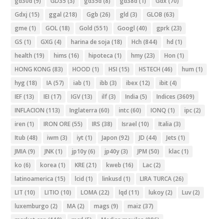
gd30d
(9)
GD35
(3)
gd35d
(8)
gd38d
(1)
Gdx
(70)
Gdxj
(15)
ggal
(218)
Ggb
(26)
gld
(3)
GLOB
(63)
gme
(1)
GOL
(18)
Gold
(551)
Googl
(40)
gprk
(23)
GS
(1)
GXG
(4)
harina de soja
(18)
Hch
(844)
hd
(1)
health
(19)
hims
(16)
hipoteca
(1)
hmy
(23)
Hon
(1)
HONG KONG
(83)
HOOD
(1)
HSI
(15)
HSTECH
(46)
hum
(1)
hyg
(18)
IA
(57)
iab
(1)
ibb
(3)
ibex
(12)
ibit
(4)
IEF
(13)
IEI
(17)
IGV
(13)
ilf
(3)
India
(5)
Indices
(3609)
INFLACION
(113)
Inglaterra
(60)
intc
(60)
IONQ
(1)
ipc
(2)
iren
(1)
IRON ORE
(55)
IRS
(38)
Israel
(10)
Italia
(3)
Itub
(48)
iwm
(3)
iyt
(1)
Japon
(92)
JD
(44)
Jets
(1)
JMIA
(9)
JNK
(1)
jp10y
(6)
jp40y
(3)
JPM
(50)
klac
(1)
ko
(6)
korea
(1)
KRE
(21)
kweb
(16)
Lac
(2)
latinoamerica
(15)
lcid
(1)
linkusd
(1)
LIRA TURCA
(26)
LIT
(10)
LITIO
(10)
LOMA
(22)
lqd
(11)
lukoy
(2)
Luv
(2)
luxemburgo
(2)
MA
(2)
mags
(9)
maiz
(37)