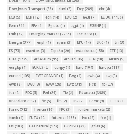
Dolar
(1671)
Dow Jones Industrial
(265)
Dow Jones Transport
(88)
duol
(2)
Dxy
(289)
ebr
(4)
ECB
(5)
ECH
(12)
edn
(14)
EDU
(2)
ee.u
(7)
EE.UU.
(4496)
Eem
(211)
EFA
(1)
Egipto
(1)
egpt
(1)
EGRNF
(1)
Emb
(32)
Emerging market
(2236)
encuesta
(1)
Energia
(377)
enph
(1)
epam
(3)
EPU
(14)
ERIC
(1)
Erj
(3)
ES
(73)
escritos
(3)
España
(20)
estadistica
(158)
ETF
(13)
ETFs
(1725)
ethereum
(95)
ethusd
(96)
ETN
(10)
eu10y
(5)
eurgbp
(1)
EURILS
(2)
eurjpy
(1)
Euro
(104)
Europa
(119)
eurusd
(105)
EVERGRANDE
(1)
Ewg
(1)
ewh
(4)
ewj
(3)
ewp
(2)
EWU
(3)
eww
(28)
Ewz
(319)
F
(1)
fb
(27)
fcx
(2)
FDX
(5)
Fed
(26)
ffie
(2)
Fibonacci
(3989)
financiero
(932)
fly
(5)
fm
(2)
Fnv
(7)
Fomc
(9)
FORD
(1)
Forex
(912)
francia
(10)
FRC
(3)
frontier markets
(2)
ftmib
(1)
FUTU
(12)
futuros
(1165)
fvx
(47)
fxe
(1)
FXI
(102)
Gas natural
(123)
GBPUSD
(39)
gd30
(6)