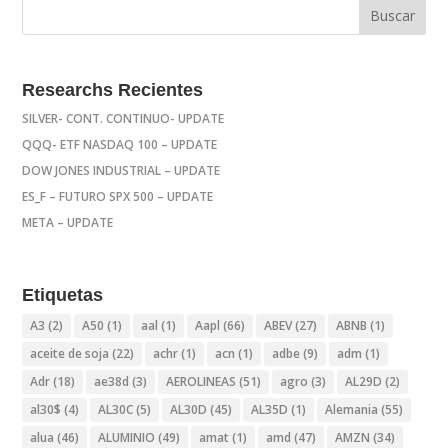
Researchs Recientes
SILVER- CONT. CONTINUO- UPDATE
QQQ- ETF NASDAQ 100 – UPDATE
DOW JONES INDUSTRIAL – UPDATE
ES_F – FUTURO SPX 500 – UPDATE
META – UPDATE
Etiquetas
A3
(2)
A50
(1)
aal
(1)
Aapl
(66)
ABEV
(27)
ABNB
(1)
aceite de soja
(22)
achr
(1)
acn
(1)
adbe
(9)
adm
(1)
Adr
(18)
ae38d
(3)
AEROLINEAS
(51)
agro
(3)
AL29D
(2)
al30$
(4)
AL30C
(5)
AL30D
(45)
AL35D
(1)
Alemania
(55)
alua
(46)
ALUMINIO
(49)
amat
(1)
amd
(47)
AMZN
(34)