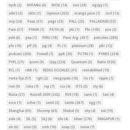
nycb
(2)
NYFANG
(6)
NYSE
(14)
oex
(29)
ogzpy
(1)
oibr3
(2)
oklo
(1)
Opinion
(202)
orange juice
(1)
orcl
(12)
oxy
(24)
Paas
(31)
pags
(23)
PALL
(25)
PALLADIUM
(32)
Pam
(57)
PANW
(1)
PATH
(4)
pbi
(1)
Pbr
(145)
pce
(2)
pdd
(6)
pep
(1)
PERU
(18)
Peso Arg.
(457)
petroleo
(280)
pfe
(10)
pff
(3)
pg
(4)
PL
(1)
platinum
(28)
pltr
(12)
podcast
(200)
Powell
(7)
pplt
(20)
PUTIN
(1)
PYMES
(234)
PYPL
(27)
qcom
(9)
Qqq
(224)
Quantum
(3)
Ratio
(920)
RCL
(1)
rddt
(1)
REDES SOCIALES
(41)
rentabilidad
(19)
renta fija
(57)
rgti
(2)
riesgopais
(18)
rio
(1)
ripple
(1)
rivn
(9)
roku
(7)
rsp
(7)
rsx
(4)
RTS
(5)
rty
(6)
Rusia
(21)
Russell 2000
(242)
RVX
(18)
sami
(1)
San
(4)
scco
(1)
schw
(1)
semi
(2)
semis
(267)
sgg
(1)
Shanghai
(65)
Shcomp
(65)
Shekel
(5)
shy
(4)
sid
(19)
sidu
(4)
SIL
(5)
SILJ
(6)
silv
(4)
Silver
(276)
SINGAPUR
(1)
slv
(6)
smci
(3)
smh
(10)
snap
(2)
snow
(7)