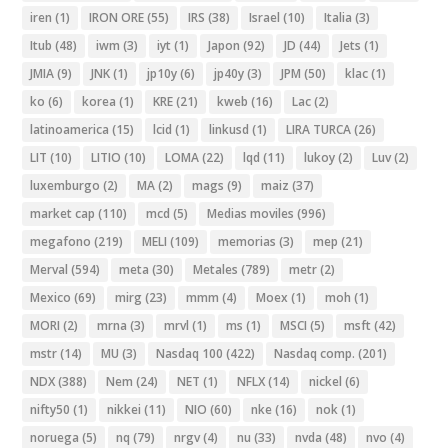
iren
(1)
IRON ORE
(55)
IRS
(38)
Israel
(10)
Italia
(3)
Itub
(48)
iwm
(3)
iyt
(1)
Japon
(92)
JD
(44)
Jets
(1)
JMIA
(9)
JNK
(1)
jp10y
(6)
jp40y
(3)
JPM
(50)
klac
(1)
ko
(6)
korea
(1)
KRE
(21)
kweb
(16)
Lac
(2)
latinoamerica
(15)
lcid
(1)
linkusd
(1)
LIRA TURCA
(26)
LIT
(10)
LITIO
(10)
LOMA
(22)
lqd
(11)
lukoy
(2)
Luv
(2)
luxemburgo
(2)
MA
(2)
mags
(9)
maiz
(37)
market cap
(110)
mcd
(5)
Medias moviles
(996)
megafono
(219)
MELI
(109)
memorias
(3)
mep
(21)
Merval
(594)
meta
(30)
Metales
(789)
metr
(2)
Mexico
(69)
mirg
(23)
mmm
(4)
Moex
(1)
moh
(1)
MORI
(2)
mrna
(3)
mrvl
(1)
ms
(1)
MSCI
(5)
msft
(42)
mstr
(14)
MU
(3)
Nasdaq 100
(422)
Nasdaq comp.
(201)
NDX
(388)
Nem
(24)
NET
(1)
NFLX
(14)
nickel
(6)
nifty50
(1)
nikkei
(11)
NIO
(60)
nke
(16)
nok
(1)
noruega
(5)
nq
(79)
nrgv
(4)
nu
(33)
nvda
(48)
nvo
(4)