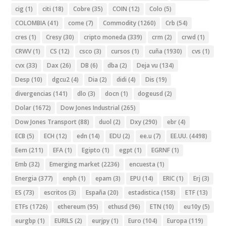
cig
(1)
citi
(18)
Cobre
(35)
COIN
(12)
Colo
(5)
COLOMBIA
(41)
come
(7)
Commodity
(1260)
Crb
(54)
cres
(1)
Cresy
(30)
cripto moneda
(339)
crm
(2)
crwd
(1)
CRWV
(1)
CS
(12)
csco
(3)
cursos
(1)
cuña
(1930)
cvs
(1)
cvx
(33)
Dax
(26)
DB
(6)
dba
(2)
Deja vu
(134)
Desp
(10)
dgcu2
(4)
Dia
(2)
didi
(4)
Dis
(19)
divergencias
(141)
dlo
(3)
docn
(1)
dogeusd
(2)
Dolar
(1672)
Dow Jones Industrial
(265)
Dow Jones Transport
(88)
duol
(2)
Dxy
(290)
ebr
(4)
ECB
(5)
ECH
(12)
edn
(14)
EDU
(2)
ee.u
(7)
EE.UU.
(4498)
Eem
(211)
EFA
(1)
Egipto
(1)
egpt
(1)
EGRNF
(1)
Emb
(32)
Emerging market
(2236)
encuesta
(1)
Energia
(377)
enph
(1)
epam
(3)
EPU
(14)
ERIC
(1)
Erj
(3)
ES
(73)
escritos
(3)
España
(20)
estadistica
(158)
ETF
(13)
ETFs
(1726)
ethereum
(95)
ethusd
(96)
ETN
(10)
eu10y
(5)
eurgbp
(1)
EURILS
(2)
eurjpy
(1)
Euro
(104)
Europa
(119)