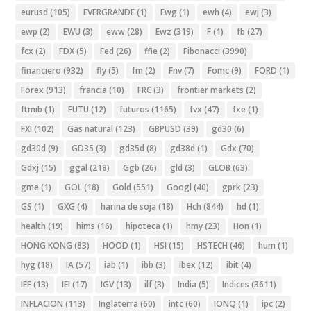
eurusd
(105)
EVERGRANDE
(1)
Ewg
(1)
ewh
(4)
ewj
(3)
ewp
(2)
EWU
(3)
eww
(28)
Ewz
(319)
F
(1)
fb
(27)
fcx
(2)
FDX
(5)
Fed
(26)
ffie
(2)
Fibonacci
(3990)
financiero
(932)
fly
(5)
fm
(2)
Fnv
(7)
Fomc
(9)
FORD
(1)
Forex
(913)
francia
(10)
FRC
(3)
frontier markets
(2)
ftmib
(1)
FUTU
(12)
futuros
(1165)
fvx
(47)
fxe
(1)
FXI
(102)
Gas natural
(123)
GBPUSD
(39)
gd30
(6)
gd30d
(9)
GD35
(3)
gd35d
(8)
gd38d
(1)
Gdx
(70)
Gdxj
(15)
ggal
(218)
Ggb
(26)
gld
(3)
GLOB
(63)
gme
(1)
GOL
(18)
Gold
(551)
Googl
(40)
gprk
(23)
GS
(1)
GXG
(4)
harina de soja
(18)
Hch
(844)
hd
(1)
health
(19)
hims
(16)
hipoteca
(1)
hmy
(23)
Hon
(1)
HONG KONG
(83)
HOOD
(1)
HSI
(15)
HSTECH
(46)
hum
(1)
hyg
(18)
IA
(57)
iab
(1)
ibb
(3)
ibex
(12)
ibit
(4)
IEF
(13)
IEI
(17)
IGV
(13)
ilf
(3)
India
(5)
Indices
(3611)
INFLACION
(113)
Inglaterra
(60)
intc
(60)
IONQ
(1)
ipc
(2)