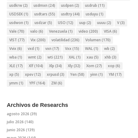
usdkrw
(2)
usdmxn
(24)
usdpen
(2)
usdrub
(11)
USDSEK
(1)
usdtars
(55)
usdtry
(44)
usduyu
(1)
usdwon
(1)
usdzar
(5)
USO
(12)
uup
(2)
uuuu
(2)
V
(3)
Vale
(70)
valo
(6)
Venezuela
(1)
video
(200)
VISA
(6)
VIST
(77)
Vix
(200)
volatilidad
(236)
Volumen
(170)
Vvix
(6)
vxd
(1)
vxn
(17)
Vxx
(15)
WAL
(1)
wb
(2)
wba
(1)
wmt
(2)
wti
(221)
XAL
(1)
xau
(5)
xhb
(3)
XLE
(17)
Xlf
(104)
Xlp
(34)
Xly
(32)
Xom
(27)
xop
(6)
xp
(5)
xpev
(12)
xrpusd
(3)
Yen
(58)
yinn
(1)
YM
(17)
ymm
(1)
YPF
(164)
ZM
(6)
Archivos de Researchs
agosto 2026
(39)
julio 2026
(140)
junio 2026
(139)
mayo 2026
(144)