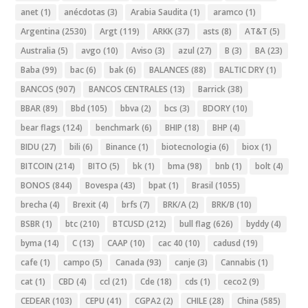
anet
(1)
anécdotas
(3)
Arabia Saudita
(1)
aramco
(1)
Argentina
(2530)
Argt
(119)
ARKK
(37)
asts
(8)
AT&T
(5)
Australia
(5)
avgo
(10)
Aviso
(3)
azul
(27)
B
(3)
BA
(23)
Baba
(99)
bac
(6)
bak
(6)
BALANCES
(88)
BALTIC DRY
(1)
BANCOS
(907)
BANCOS CENTRALES
(13)
Barrick
(38)
BBAR
(89)
Bbd
(105)
bbva
(2)
bcs
(3)
BDORY
(10)
bear flags
(124)
benchmark
(6)
BHIP
(18)
BHP
(4)
BIDU
(27)
bili
(6)
Binance
(1)
biotecnologia
(6)
biox
(1)
BITCOIN
(214)
BITO
(5)
bk
(1)
bma
(98)
bnb
(1)
bolt
(4)
BONOS
(844)
Bovespa
(43)
bpat
(1)
Brasil
(1055)
brecha
(4)
Brexit
(4)
brfs
(7)
BRK/A
(2)
BRK/B
(10)
BSBR
(1)
btc
(210)
BTCUSD
(212)
bull flag
(626)
byddy
(4)
byma
(14)
C
(13)
CAAP
(10)
cac 40
(10)
cadusd
(19)
cafe
(1)
campo
(5)
Canada
(93)
canje
(3)
Cannabis
(1)
cat
(1)
CBD
(4)
ccl
(21)
Cde
(18)
cds
(1)
ceco2
(9)
CEDEAR
(103)
CEPU
(41)
CGPA2
(2)
CHILE
(28)
China
(585)