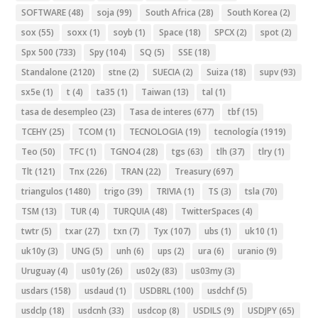
SOFTWARE
(48)
soja
(99)
South Africa
(28)
South Korea
(2)
sox
(55)
soxx
(1)
soyb
(1)
Space
(18)
SPCX
(2)
spot
(2)
Spx 500
(733)
Spy
(104)
SQ
(5)
SSE
(18)
Standalone
(2120)
stne
(2)
SUECIA
(2)
Suiza
(18)
supv
(93)
sx5e
(1)
t
(4)
ta35
(1)
Taiwan
(13)
tal
(1)
tasa de desempleo
(23)
Tasa de interes
(677)
tbf
(15)
TCEHY
(25)
TCOM
(1)
TECNOLOGIA
(19)
tecnología
(1919)
Teo
(50)
TFC
(1)
TGNO4
(28)
tgs
(63)
tlh
(37)
tlry
(1)
Tlt
(121)
Tnx
(226)
TRAN
(22)
Treasury
(697)
triangulos
(1480)
trigo
(39)
TRIVIA
(1)
TS
(3)
tsla
(70)
TSM
(13)
TUR
(4)
TURQUIA
(48)
TwitterSpaces
(4)
twtr
(5)
txar
(27)
txn
(7)
Tyx
(107)
ubs
(1)
uk10
(1)
uk10y
(3)
UNG
(5)
unh
(6)
ups
(2)
ura
(6)
uranio
(9)
Uruguay
(4)
us01y
(26)
us02y
(83)
us03my
(3)
usdars
(158)
usdaud
(1)
USDBRL
(100)
usdchf
(5)
usdclp
(18)
usdcnh
(33)
usdcop
(8)
USDILS
(9)
USDJPY
(65)