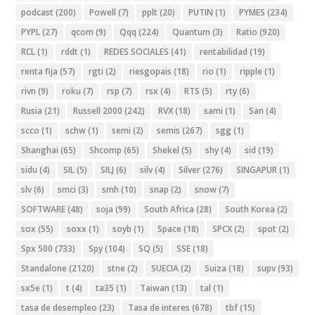
podcast
(200)
Powell
(7)
pplt
(20)
PUTIN
(1)
PYMES
(234)
PYPL
(27)
qcom
(9)
Qqq
(224)
Quantum
(3)
Ratio
(920)
RCL
(1)
rddt
(1)
REDES SOCIALES
(41)
rentabilidad
(19)
renta fija
(57)
rgti
(2)
riesgopais
(18)
rio
(1)
ripple
(1)
rivn
(9)
roku
(7)
rsp
(7)
rsx
(4)
RTS
(5)
rty
(6)
Rusia
(21)
Russell 2000
(242)
RVX
(18)
sami
(1)
San
(4)
scco
(1)
schw
(1)
semi
(2)
semis
(267)
sgg
(1)
Shanghai
(65)
Shcomp
(65)
Shekel
(5)
shy
(4)
sid
(19)
sidu
(4)
SIL
(5)
SILJ
(6)
silv
(4)
Silver
(276)
SINGAPUR
(1)
slv
(6)
smci
(3)
smh
(10)
snap
(2)
snow
(7)
SOFTWARE
(48)
soja
(99)
South Africa
(28)
South Korea
(2)
sox
(55)
soxx
(1)
soyb
(1)
Space
(18)
SPCX
(2)
spot
(2)
Spx 500
(733)
Spy
(104)
SQ
(5)
SSE
(18)
Standalone
(2120)
stne
(2)
SUECIA
(2)
Suiza
(18)
supv
(93)
sx5e
(1)
t
(4)
ta35
(1)
Taiwan
(13)
tal
(1)
tasa de desempleo
(23)
Tasa de interes
(678)
tbf
(15)