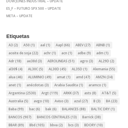
DOW JONES INDUSTRIAL – UPDATE
ES_F – FUTURO SPX 500 – UPDATE
META – UPDATE
Etiquetas
A3
(2)
A50
(1)
aal
(1)
Aapl
(66)
ABEV
(27)
ABNB
(1)
aceite de soja
(22)
achr
(1)
acn
(1)
adbe
(9)
adm
(1)
Adr
(18)
ae38d
(3)
AEROLINEAS
(51)
agro
(3)
AL29D
(2)
al30$
(4)
AL30C
(5)
AL30D
(45)
AL35D
(1)
Alemania
(55)
alua
(46)
ALUMINIO
(49)
amat
(1)
amd
(47)
AMZN
(34)
anet
(1)
anécdotas
(3)
Arabia Saudita
(1)
aramco
(1)
Argentina
(2530)
Argt
(119)
ARKK
(37)
asts
(8)
AT&T
(5)
Australia
(5)
avgo
(10)
Aviso
(3)
azul
(27)
B
(3)
BA
(23)
Baba
(99)
bac
(6)
bak
(6)
BALANCES
(88)
BALTIC DRY
(1)
BANCOS
(907)
BANCOS CENTRALES
(13)
Barrick
(38)
BBAR
(89)
Bbd
(105)
bbva
(2)
bcs
(3)
BDORY
(10)