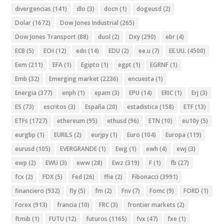
divergencias
(141)
dlo
(3)
docn
(1)
dogeusd
(2)
Dolar
(1672)
Dow Jones Industrial
(265)
Dow Jones Transport
(88)
duol
(2)
Dxy
(290)
ebr
(4)
ECB
(5)
ECH
(12)
edn
(14)
EDU
(2)
ee.u
(7)
EE.UU.
(4500)
Eem
(211)
EFA
(1)
Egipto
(1)
egpt
(1)
EGRNF
(1)
Emb
(32)
Emerging market
(2236)
encuesta
(1)
Energia
(377)
enph
(1)
epam
(3)
EPU
(14)
ERIC
(1)
Erj
(3)
ES
(73)
escritos
(3)
España
(20)
estadistica
(158)
ETF
(13)
ETFs
(1727)
ethereum
(95)
ethusd
(96)
ETN
(10)
eu10y
(5)
eurgbp
(1)
EURILS
(2)
eurjpy
(1)
Euro
(104)
Europa
(119)
eurusd
(105)
EVERGRANDE
(1)
Ewg
(1)
ewh
(4)
ewj
(3)
ewp
(2)
EWU
(3)
eww
(28)
Ewz
(319)
F
(1)
fb
(27)
fcx
(2)
FDX
(5)
Fed
(26)
ffie
(2)
Fibonacci
(3991)
financiero
(932)
fly
(5)
fm
(2)
Fnv
(7)
Fomc
(9)
FORD
(1)
Forex
(913)
francia
(10)
FRC
(3)
frontier markets
(2)
ftmib
(1)
FUTU
(12)
futuros
(1165)
fvx
(47)
fxe
(1)