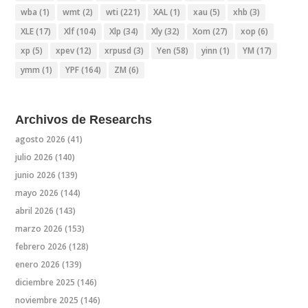
wba
(1)
wmt
(2)
wti
(221)
XAL
(1)
xau
(5)
xhb
(3)
XLE
(17)
Xlf
(104)
Xlp
(34)
Xly
(32)
Xom
(27)
xop
(6)
xp
(5)
xpev
(12)
xrpusd
(3)
Yen
(58)
yinn
(1)
YM
(17)
ymm
(1)
YPF
(164)
ZM
(6)
Archivos de Researchs
agosto 2026
(41)
julio 2026
(140)
junio 2026
(139)
mayo 2026
(144)
abril 2026
(143)
marzo 2026
(153)
febrero 2026
(128)
enero 2026
(139)
diciembre 2025
(146)
noviembre 2025
(146)