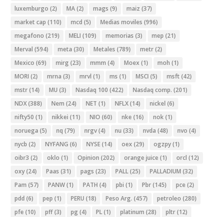
luxemburgo
(2)
MA
(2)
mags
(9)
maiz
(37)
market cap
(110)
mcd
(5)
Medias moviles
(996)
megafono
(219)
MELI
(109)
memorias
(3)
mep
(21)
Merval
(594)
meta
(30)
Metales
(789)
metr
(2)
Mexico
(69)
mirg
(23)
mmm
(4)
Moex
(1)
moh
(1)
MORI
(2)
mrna
(3)
mrvl
(1)
ms
(1)
MSCI
(5)
msft
(42)
mstr
(14)
MU
(3)
Nasdaq 100
(422)
Nasdaq comp.
(201)
NDX
(388)
Nem
(24)
NET
(1)
NFLX
(14)
nickel
(6)
nifty50
(1)
nikkei
(11)
NIO
(60)
nke
(16)
nok
(1)
noruega
(5)
nq
(79)
nrgv
(4)
nu
(33)
nvda
(48)
nvo
(4)
nycb
(2)
NYFANG
(6)
NYSE
(14)
oex
(29)
ogzpy
(1)
oibr3
(2)
oklo
(1)
Opinion
(202)
orange juice
(1)
orcl
(12)
oxy
(24)
Paas
(31)
pags
(23)
PALL
(25)
PALLADIUM
(32)
Pam
(57)
PANW
(1)
PATH
(4)
pbi
(1)
Pbr
(145)
pce
(2)
pdd
(6)
pep
(1)
PERU
(18)
Peso Arg.
(457)
petroleo
(280)
pfe
(10)
pff
(3)
pg
(4)
PL
(1)
platinum
(28)
pltr
(12)