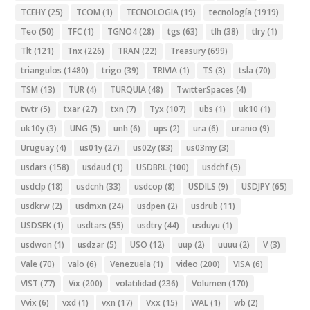
TCEHY
(25)
TCOM
(1)
TECNOLOGIA
(19)
tecnología
(1919)
Teo
(50)
TFC
(1)
TGNO4
(28)
tgs
(63)
tlh
(38)
tlry
(1)
Tlt
(121)
Tnx
(226)
TRAN
(22)
Treasury
(699)
triangulos
(1480)
trigo
(39)
TRIVIA
(1)
TS
(3)
tsla
(70)
TSM
(13)
TUR
(4)
TURQUIA
(48)
TwitterSpaces
(4)
twtr
(5)
txar
(27)
txn
(7)
Tyx
(107)
ubs
(1)
uk10
(1)
uk10y
(3)
UNG
(5)
unh
(6)
ups
(2)
ura
(6)
uranio
(9)
Uruguay
(4)
us01y
(27)
us02y
(83)
us03my
(3)
usdars
(158)
usdaud
(1)
USDBRL
(100)
usdchf
(5)
usdclp
(18)
usdcnh
(33)
usdcop
(8)
USDILS
(9)
USDJPY
(65)
usdkrw
(2)
usdmxn
(24)
usdpen
(2)
usdrub
(11)
USDSEK
(1)
usdtars
(55)
usdtry
(44)
usduyu
(1)
usdwon
(1)
usdzar
(5)
USO
(12)
uup
(2)
uuuu
(2)
V
(3)
Vale
(70)
valo
(6)
Venezuela
(1)
video
(200)
VISA
(6)
VIST
(77)
Vix
(200)
volatilidad
(236)
Volumen
(170)
Vvix
(6)
vxd
(1)
vxn
(17)
Vxx
(15)
WAL
(1)
wb
(2)