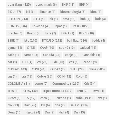
bear flags
(125)
benchmark
(6)
BHIP
(18)
BHP
(4)
BIDU
(27)
bili
(6)
Binance
(1)
biotecnologia
(6)
biox
(1)
BITCOIN
(214)
BITO
(5)
bk
(1)
bma
(98)
bnb
(1)
bolt
(4)
BONOS
(846)
Bovespa
(43)
bpat
(1)
Brasil
(1055)
brecha
(4)
Brexit
(4)
brfs
(7)
BRK/A
(2)
BRK/B
(10)
BSBR
(1)
btc
(210)
BTCUSD
(212)
bull flag
(626)
byddy
(4)
byma
(14)
C
(13)
CAAP
(10)
cac 40
(10)
cadusd
(19)
cafe
(1)
campo
(5)
Canada
(93)
canje
(3)
Cannabis
(1)
cat
(1)
CBD
(4)
ccl
(21)
Cde
(18)
cds
(1)
ceco2
(9)
CEDEAR
(103)
CEPU
(41)
CGPA2
(2)
CHILE
(28)
China
(585)
cig
(1)
citi
(18)
Cobre
(35)
COIN
(12)
Colo
(5)
COLOMBIA
(41)
come
(7)
Commodity
(1260)
Crb
(54)
cres
(1)
Cresy
(30)
cripto moneda
(339)
crm
(2)
crwd
(1)
CRWV
(1)
CS
(12)
csco
(3)
cursos
(1)
cuña
(1931)
cvs
(1)
cvx
(33)
Dax
(26)
DB
(6)
dba
(2)
Deja vu
(134)
Desp
(10)
dgcu2
(4)
Dia
(2)
didi
(4)
Dis
(19)