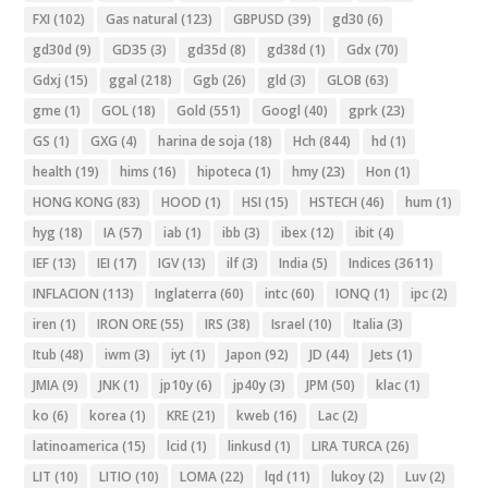
FXI
(102)
Gas natural
(123)
GBPUSD
(39)
gd30
(6)
gd30d
(9)
GD35
(3)
gd35d
(8)
gd38d
(1)
Gdx
(70)
Gdxj
(15)
ggal
(218)
Ggb
(26)
gld
(3)
GLOB
(63)
gme
(1)
GOL
(18)
Gold
(551)
Googl
(40)
gprk
(23)
GS
(1)
GXG
(4)
harina de soja
(18)
Hch
(844)
hd
(1)
health
(19)
hims
(16)
hipoteca
(1)
hmy
(23)
Hon
(1)
HONG KONG
(83)
HOOD
(1)
HSI
(15)
HSTECH
(46)
hum
(1)
hyg
(18)
IA
(57)
iab
(1)
ibb
(3)
ibex
(12)
ibit
(4)
IEF
(13)
IEI
(17)
IGV
(13)
ilf
(3)
India
(5)
Indices
(3611)
INFLACION
(113)
Inglaterra
(60)
intc
(60)
IONQ
(1)
ipc
(2)
iren
(1)
IRON ORE
(55)
IRS
(38)
Israel
(10)
Italia
(3)
Itub
(48)
iwm
(3)
iyt
(1)
Japon
(92)
JD
(44)
Jets
(1)
JMIA
(9)
JNK
(1)
jp10y
(6)
jp40y
(3)
JPM
(50)
klac
(1)
ko
(6)
korea
(1)
KRE
(21)
kweb
(16)
Lac
(2)
latinoamerica
(15)
lcid
(1)
linkusd
(1)
LIRA TURCA
(26)
LIT
(10)
LITIO
(10)
LOMA
(22)
lqd
(11)
lukoy
(2)
Luv
(2)