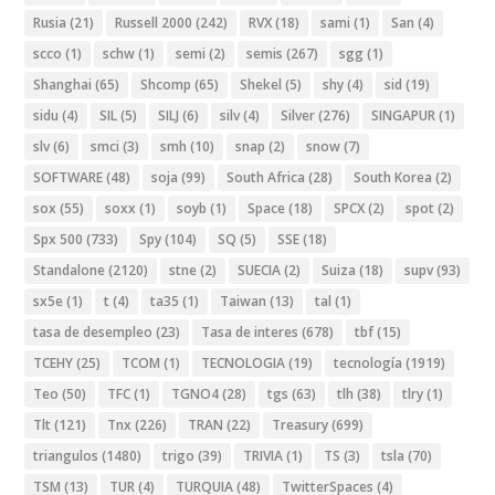
Rusia
(21)
Russell 2000
(242)
RVX
(18)
sami
(1)
San
(4)
scco
(1)
schw
(1)
semi
(2)
semis
(267)
sgg
(1)
Shanghai
(65)
Shcomp
(65)
Shekel
(5)
shy
(4)
sid
(19)
sidu
(4)
SIL
(5)
SILJ
(6)
silv
(4)
Silver
(276)
SINGAPUR
(1)
slv
(6)
smci
(3)
smh
(10)
snap
(2)
snow
(7)
SOFTWARE
(48)
soja
(99)
South Africa
(28)
South Korea
(2)
sox
(55)
soxx
(1)
soyb
(1)
Space
(18)
SPCX
(2)
spot
(2)
Spx 500
(733)
Spy
(104)
SQ
(5)
SSE
(18)
Standalone
(2120)
stne
(2)
SUECIA
(2)
Suiza
(18)
supv
(93)
sx5e
(1)
t
(4)
ta35
(1)
Taiwan
(13)
tal
(1)
tasa de desempleo
(23)
Tasa de interes
(678)
tbf
(15)
TCEHY
(25)
TCOM
(1)
TECNOLOGIA
(19)
tecnología
(1919)
Teo
(50)
TFC
(1)
TGNO4
(28)
tgs
(63)
tlh
(38)
tlry
(1)
Tlt
(121)
Tnx
(226)
TRAN
(22)
Treasury
(699)
triangulos
(1480)
trigo
(39)
TRIVIA
(1)
TS
(3)
tsla
(70)
TSM
(13)
TUR
(4)
TURQUIA
(48)
TwitterSpaces
(4)