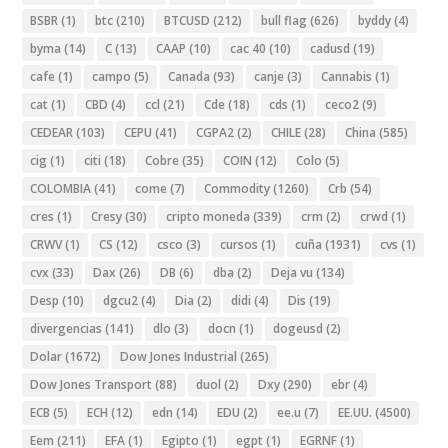
BSBR
(1)
btc
(210)
BTCUSD
(212)
bull flag
(626)
byddy
(4)
byma
(14)
C
(13)
CAAP
(10)
cac 40
(10)
cadusd
(19)
cafe
(1)
campo
(5)
Canada
(93)
canje
(3)
Cannabis
(1)
cat
(1)
CBD
(4)
ccl
(21)
Cde
(18)
cds
(1)
ceco2
(9)
CEDEAR
(103)
CEPU
(41)
CGPA2
(2)
CHILE
(28)
China
(585)
cig
(1)
citi
(18)
Cobre
(35)
COIN
(12)
Colo
(5)
COLOMBIA
(41)
come
(7)
Commodity
(1260)
Crb
(54)
cres
(1)
Cresy
(30)
cripto moneda
(339)
crm
(2)
crwd
(1)
CRWV
(1)
CS
(12)
csco
(3)
cursos
(1)
cuña
(1931)
cvs
(1)
cvx
(33)
Dax
(26)
DB
(6)
dba
(2)
Deja vu
(134)
Desp
(10)
dgcu2
(4)
Dia
(2)
didi
(4)
Dis
(19)
divergencias
(141)
dlo
(3)
docn
(1)
dogeusd
(2)
Dolar
(1672)
Dow Jones Industrial
(265)
Dow Jones Transport
(88)
duol
(2)
Dxy
(290)
ebr
(4)
ECB
(5)
ECH
(12)
edn
(14)
EDU
(2)
ee.u
(7)
EE.UU.
(4500)
Eem
(211)
EFA
(1)
Egipto
(1)
egpt
(1)
EGRNF
(1)