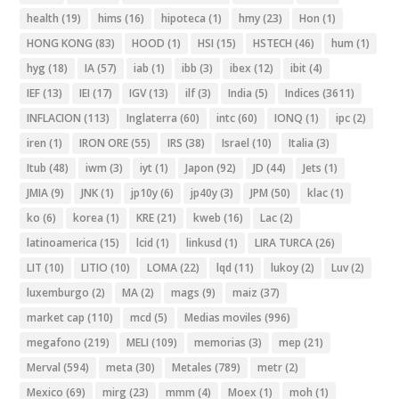
health
(19)
hims
(16)
hipoteca
(1)
hmy
(23)
Hon
(1)
HONG KONG
(83)
HOOD
(1)
HSI
(15)
HSTECH
(46)
hum
(1)
hyg
(18)
IA
(57)
iab
(1)
ibb
(3)
ibex
(12)
ibit
(4)
IEF
(13)
IEI
(17)
IGV
(13)
ilf
(3)
India
(5)
Indices
(3611)
INFLACION
(113)
Inglaterra
(60)
intc
(60)
IONQ
(1)
ipc
(2)
iren
(1)
IRON ORE
(55)
IRS
(38)
Israel
(10)
Italia
(3)
Itub
(48)
iwm
(3)
iyt
(1)
Japon
(92)
JD
(44)
Jets
(1)
JMIA
(9)
JNK
(1)
jp10y
(6)
jp40y
(3)
JPM
(50)
klac
(1)
ko
(6)
korea
(1)
KRE
(21)
kweb
(16)
Lac
(2)
latinoamerica
(15)
lcid
(1)
linkusd
(1)
LIRA TURCA
(26)
LIT
(10)
LITIO
(10)
LOMA
(22)
lqd
(11)
lukoy
(2)
Luv
(2)
luxemburgo
(2)
MA
(2)
mags
(9)
maiz
(37)
market cap
(110)
mcd
(5)
Medias moviles
(996)
megafono
(219)
MELI
(109)
memorias
(3)
mep
(21)
Merval
(594)
meta
(30)
Metales
(789)
metr
(2)
Mexico
(69)
mirg
(23)
mmm
(4)
Moex
(1)
moh
(1)