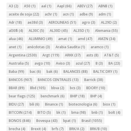
A3
(2)
A50
(1)
aal
(1)
Aapl
(66)
ABEV
(27)
ABNB
(1)
aceite de soja
(22)
achr
(1)
acn
(1)
adbe
(9)
adm
(1)
Adr
(18)
ae38d
(3)
AEROLINEAS
(51)
agro
(3)
AL29D
(2)
al30$
(4)
AL30C
(5)
AL30D
(45)
AL35D
(1)
Alemania
(55)
alua
(46)
ALUMINIO
(49)
amat
(1)
amd
(47)
AMZN
(34)
anet
(1)
anécdotas
(3)
Arabia Saudita
(1)
aramco
(1)
Argentina
(2530)
Argt
(119)
ARKK
(37)
asts
(8)
AT&T
(5)
Australia
(5)
avgo
(10)
Aviso
(3)
azul
(27)
B
(3)
BA
(23)
Baba
(99)
bac
(6)
bak
(6)
BALANCES
(88)
BALTIC DRY
(1)
BANCOS
(907)
BANCOS CENTRALES
(13)
Barrick
(38)
BBAR
(89)
Bbd
(105)
bbva
(2)
bcs
(3)
BDORY
(10)
bear flags
(125)
benchmark
(6)
BHIP
(18)
BHP
(4)
BIDU
(27)
bili
(6)
Binance
(1)
biotecnologia
(6)
biox
(1)
BITCOIN
(214)
BITO
(5)
bk
(1)
bma
(98)
bnb
(1)
bolt
(4)
BONOS
(846)
Bovespa
(43)
bpat
(1)
Brasil
(1055)
brecha
(4)
Brexit
(4)
brfs
(7)
BRK/A
(2)
BRK/B
(10)