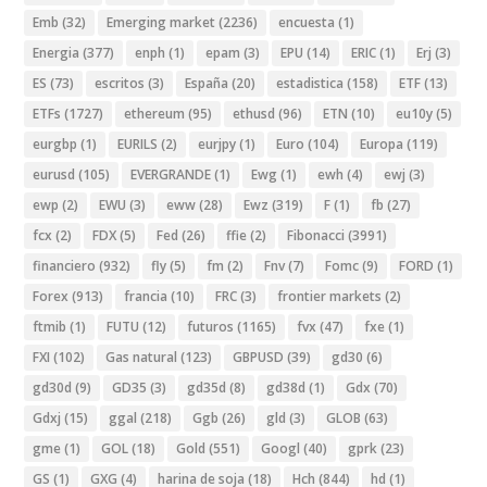
Emb
(32)
Emerging market
(2236)
encuesta
(1)
Energia
(377)
enph
(1)
epam
(3)
EPU
(14)
ERIC
(1)
Erj
(3)
ES
(73)
escritos
(3)
España
(20)
estadistica
(158)
ETF
(13)
ETFs
(1727)
ethereum
(95)
ethusd
(96)
ETN
(10)
eu10y
(5)
eurgbp
(1)
EURILS
(2)
eurjpy
(1)
Euro
(104)
Europa
(119)
eurusd
(105)
EVERGRANDE
(1)
Ewg
(1)
ewh
(4)
ewj
(3)
ewp
(2)
EWU
(3)
eww
(28)
Ewz
(319)
F
(1)
fb
(27)
fcx
(2)
FDX
(5)
Fed
(26)
ffie
(2)
Fibonacci
(3991)
financiero
(932)
fly
(5)
fm
(2)
Fnv
(7)
Fomc
(9)
FORD
(1)
Forex
(913)
francia
(10)
FRC
(3)
frontier markets
(2)
ftmib
(1)
FUTU
(12)
futuros
(1165)
fvx
(47)
fxe
(1)
FXI
(102)
Gas natural
(123)
GBPUSD
(39)
gd30
(6)
gd30d
(9)
GD35
(3)
gd35d
(8)
gd38d
(1)
Gdx
(70)
Gdxj
(15)
ggal
(218)
Ggb
(26)
gld
(3)
GLOB
(63)
gme
(1)
GOL
(18)
Gold
(551)
Googl
(40)
gprk
(23)
GS
(1)
GXG
(4)
harina de soja
(18)
Hch
(844)
hd
(1)