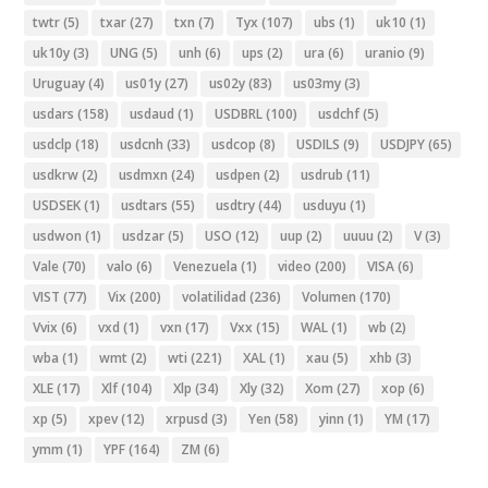
twtr
(5)
txar
(27)
txn
(7)
Tyx
(107)
ubs
(1)
uk10
(1)
uk10y
(3)
UNG
(5)
unh
(6)
ups
(2)
ura
(6)
uranio
(9)
Uruguay
(4)
us01y
(27)
us02y
(83)
us03my
(3)
usdars
(158)
usdaud
(1)
USDBRL
(100)
usdchf
(5)
usdclp
(18)
usdcnh
(33)
usdcop
(8)
USDILS
(9)
USDJPY
(65)
usdkrw
(2)
usdmxn
(24)
usdpen
(2)
usdrub
(11)
USDSEK
(1)
usdtars
(55)
usdtry
(44)
usduyu
(1)
usdwon
(1)
usdzar
(5)
USO
(12)
uup
(2)
uuuu
(2)
V
(3)
Vale
(70)
valo
(6)
Venezuela
(1)
video
(200)
VISA
(6)
VIST
(77)
Vix
(200)
volatilidad
(236)
Volumen
(170)
Vvix
(6)
vxd
(1)
vxn
(17)
Vxx
(15)
WAL
(1)
wb
(2)
wba
(1)
wmt
(2)
wti
(221)
XAL
(1)
xau
(5)
xhb
(3)
XLE
(17)
Xlf
(104)
Xlp
(34)
Xly
(32)
Xom
(27)
xop
(6)
xp
(5)
xpev
(12)
xrpusd
(3)
Yen
(58)
yinn
(1)
YM
(17)
ymm
(1)
YPF
(164)
ZM
(6)