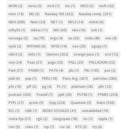
MORI
(2)
mrna
(3)
mrvl
(1)
ms
(1)
MSCI
(5)
msft
(42)
mstr
(14)
MU
(3)
Nasdaq 100
(422)
Nasdaq comp.
(201)
NDX
(388)
Nem
(24)
NET
(1)
NFLX
(14)
nickel
(6)
nifty50
(1)
nikkei
(11)
NIO
(60)
nke
(16)
nok
(1)
noruega
(5)
nq
(79)
nrgv
(4)
nu
(33)
nvda
(48)
nvo
(4)
nycb
(2)
NYFANG
(6)
NYSE
(14)
oex
(29)
ogzpy
(1)
oibr3
(2)
oklo
(1)
Opinion
(202)
orange juice
(1)
orcl
(12)
oxy
(24)
Paas
(31)
pags
(23)
PALL
(25)
PALLADIUM
(32)
Pam
(57)
PANW
(1)
PATH
(4)
pbi
(1)
Pbr
(145)
pce
(2)
pdd
(6)
pep
(1)
PERU
(18)
Peso Arg.
(457)
petroleo
(280)
pfe
(10)
pff
(3)
pg
(4)
PL
(1)
platinum
(28)
pltr
(12)
podcast
(200)
Powell
(7)
pplt
(20)
PUTIN
(1)
PYMES
(234)
PYPL
(27)
qcom
(9)
Qqq
(224)
Quantum
(3)
Ratio
(920)
RCL
(1)
rddt
(1)
REDES SOCIALES
(41)
rentabilidad
(19)
renta fija
(57)
rgti
(2)
riesgopais
(18)
rio
(1)
ripple
(1)
rivn
(9)
roku
(7)
rsp
(7)
rsx
(4)
RTS
(5)
rty
(6)