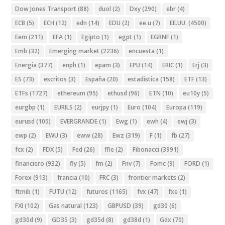
Dow Jones Transport
(88)
duol
(2)
Dxy
(290)
ebr
(4)
ECB
(5)
ECH
(12)
edn
(14)
EDU
(2)
ee.u
(7)
EE.UU.
(4500)
Eem
(211)
EFA
(1)
Egipto
(1)
egpt
(1)
EGRNF
(1)
Emb
(32)
Emerging market
(2236)
encuesta
(1)
Energia
(377)
enph
(1)
epam
(3)
EPU
(14)
ERIC
(1)
Erj
(3)
ES
(73)
escritos
(3)
España
(20)
estadistica
(158)
ETF
(13)
ETFs
(1727)
ethereum
(95)
ethusd
(96)
ETN
(10)
eu10y
(5)
eurgbp
(1)
EURILS
(2)
eurjpy
(1)
Euro
(104)
Europa
(119)
eurusd
(105)
EVERGRANDE
(1)
Ewg
(1)
ewh
(4)
ewj
(3)
ewp
(2)
EWU
(3)
eww
(28)
Ewz
(319)
F
(1)
fb
(27)
fcx
(2)
FDX
(5)
Fed
(26)
ffie
(2)
Fibonacci
(3991)
financiero
(932)
fly
(5)
fm
(2)
Fnv
(7)
Fomc
(9)
FORD
(1)
Forex
(913)
francia
(10)
FRC
(3)
frontier markets
(2)
ftmib
(1)
FUTU
(12)
futuros
(1165)
fvx
(47)
fxe
(1)
FXI
(102)
Gas natural
(123)
GBPUSD
(39)
gd30
(6)
gd30d
(9)
GD35
(3)
gd35d
(8)
gd38d
(1)
Gdx
(70)