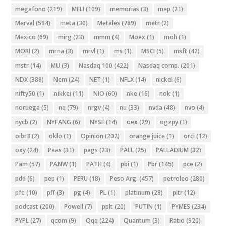
megafono
(219)
MELI
(109)
memorias
(3)
mep
(21)
Merval
(594)
meta
(30)
Metales
(789)
metr
(2)
Mexico
(69)
mirg
(23)
mmm
(4)
Moex
(1)
moh
(1)
MORI
(2)
mrna
(3)
mrvl
(1)
ms
(1)
MSCI
(5)
msft
(42)
mstr
(14)
MU
(3)
Nasdaq 100
(422)
Nasdaq comp.
(201)
NDX
(388)
Nem
(24)
NET
(1)
NFLX
(14)
nickel
(6)
nifty50
(1)
nikkei
(11)
NIO
(60)
nke
(16)
nok
(1)
noruega
(5)
nq
(79)
nrgv
(4)
nu
(33)
nvda
(48)
nvo
(4)
nycb
(2)
NYFANG
(6)
NYSE
(14)
oex
(29)
ogzpy
(1)
oibr3
(2)
oklo
(1)
Opinion
(202)
orange juice
(1)
orcl
(12)
oxy
(24)
Paas
(31)
pags
(23)
PALL
(25)
PALLADIUM
(32)
Pam
(57)
PANW
(1)
PATH
(4)
pbi
(1)
Pbr
(145)
pce
(2)
pdd
(6)
pep
(1)
PERU
(18)
Peso Arg.
(457)
petroleo
(280)
pfe
(10)
pff
(3)
pg
(4)
PL
(1)
platinum
(28)
pltr
(12)
podcast
(200)
Powell
(7)
pplt
(20)
PUTIN
(1)
PYMES
(234)
PYPL
(27)
qcom
(9)
Qqq
(224)
Quantum
(3)
Ratio
(920)