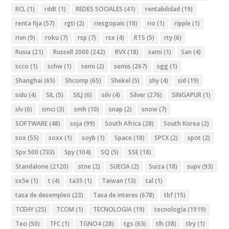
RCL
(1)
rddt
(1)
REDES SOCIALES
(41)
rentabilidad
(19)
renta fija
(57)
rgti
(2)
riesgopais
(18)
rio
(1)
ripple
(1)
rivn
(9)
roku
(7)
rsp
(7)
rsx
(4)
RTS
(5)
rty
(6)
Rusia
(21)
Russell 2000
(242)
RVX
(18)
sami
(1)
San
(4)
scco
(1)
schw
(1)
semi
(2)
semis
(267)
sgg
(1)
Shanghai
(65)
Shcomp
(65)
Shekel
(5)
shy
(4)
sid
(19)
sidu
(4)
SIL
(5)
SILJ
(6)
silv
(4)
Silver
(276)
SINGAPUR
(1)
slv
(6)
smci
(3)
smh
(10)
snap
(2)
snow
(7)
SOFTWARE
(48)
soja
(99)
South Africa
(28)
South Korea
(2)
sox
(55)
soxx
(1)
soyb
(1)
Space
(18)
SPCX
(2)
spot
(2)
Spx 500
(733)
Spy
(104)
SQ
(5)
SSE
(18)
Standalone
(2120)
stne
(2)
SUECIA
(2)
Suiza
(18)
supv
(93)
sx5e
(1)
t
(4)
ta35
(1)
Taiwan
(13)
tal
(1)
tasa de desempleo
(23)
Tasa de interes
(678)
tbf
(15)
TCEHY
(25)
TCOM
(1)
TECNOLOGIA
(19)
tecnología
(1919)
Teo
(50)
TFC
(1)
TGNO4
(28)
tgs
(63)
tlh
(38)
tlry
(1)