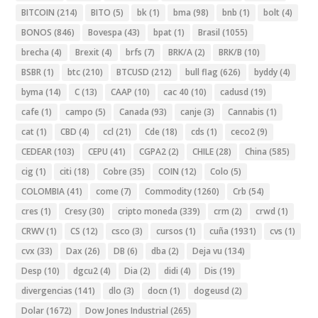
BITCOIN
(214)
BITO
(5)
bk
(1)
bma
(98)
bnb
(1)
bolt
(4)
BONOS
(846)
Bovespa
(43)
bpat
(1)
Brasil
(1055)
brecha
(4)
Brexit
(4)
brfs
(7)
BRK/A
(2)
BRK/B
(10)
BSBR
(1)
btc
(210)
BTCUSD
(212)
bull flag
(626)
byddy
(4)
byma
(14)
C
(13)
CAAP
(10)
cac 40
(10)
cadusd
(19)
cafe
(1)
campo
(5)
Canada
(93)
canje
(3)
Cannabis
(1)
cat
(1)
CBD
(4)
ccl
(21)
Cde
(18)
cds
(1)
ceco2
(9)
CEDEAR
(103)
CEPU
(41)
CGPA2
(2)
CHILE
(28)
China
(585)
cig
(1)
citi
(18)
Cobre
(35)
COIN
(12)
Colo
(5)
COLOMBIA
(41)
come
(7)
Commodity
(1260)
Crb
(54)
cres
(1)
Cresy
(30)
cripto moneda
(339)
crm
(2)
crwd
(1)
CRWV
(1)
CS
(12)
csco
(3)
cursos
(1)
cuña
(1931)
cvs
(1)
cvx
(33)
Dax
(26)
DB
(6)
dba
(2)
Deja vu
(134)
Desp
(10)
dgcu2
(4)
Dia
(2)
didi
(4)
Dis
(19)
divergencias
(141)
dlo
(3)
docn
(1)
dogeusd
(2)
Dolar
(1672)
Dow Jones Industrial
(265)