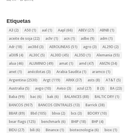
Etiquetas
A3
(2)
A50
(1)
aal
(1)
Aapl
(66)
ABEV
(27)
ABNB
(1)
aceite de soja
(22)
achr
(1)
acn
(1)
adbe
(9)
adm
(1)
Adr
(18)
ae38d
(3)
AEROLINEAS
(51)
agro
(3)
AL29D
(2)
al30$
(4)
AL30C
(5)
AL30D
(45)
AL35D
(1)
Alemania
(55)
alua
(46)
ALUMINIO
(49)
amat
(1)
amd
(47)
AMZN
(34)
anet
(1)
anécdotas
(3)
Arabia Saudita
(1)
aramco
(1)
Argentina
(2530)
Argt
(119)
ARKK
(37)
asts
(8)
AT&T
(5)
Australia
(5)
avgo
(10)
Aviso
(3)
azul
(27)
B
(3)
BA
(23)
Baba
(99)
bac
(6)
bak
(6)
BALANCES
(88)
BALTIC DRY
(1)
BANCOS
(907)
BANCOS CENTRALES
(13)
Barrick
(38)
BBAR
(89)
Bbd
(105)
bbva
(2)
bcs
(3)
BDORY
(10)
bear flags
(125)
benchmark
(6)
BHIP
(18)
BHP
(4)
BIDU
(27)
bili
(6)
Binance
(1)
biotecnologia
(6)
biox
(1)