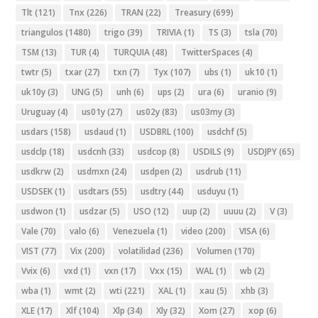
Tlt
(121)
Tnx
(226)
TRAN
(22)
Treasury
(699)
triangulos
(1480)
trigo
(39)
TRIVIA
(1)
TS
(3)
tsla
(70)
TSM
(13)
TUR
(4)
TURQUIA
(48)
TwitterSpaces
(4)
twtr
(5)
txar
(27)
txn
(7)
Tyx
(107)
ubs
(1)
uk10
(1)
uk10y
(3)
UNG
(5)
unh
(6)
ups
(2)
ura
(6)
uranio
(9)
Uruguay
(4)
us01y
(27)
us02y
(83)
us03my
(3)
usdars
(158)
usdaud
(1)
USDBRL
(100)
usdchf
(5)
usdclp
(18)
usdcnh
(33)
usdcop
(8)
USDILS
(9)
USDJPY
(65)
usdkrw
(2)
usdmxn
(24)
usdpen
(2)
usdrub
(11)
USDSEK
(1)
usdtars
(55)
usdtry
(44)
usduyu
(1)
usdwon
(1)
usdzar
(5)
USO
(12)
uup
(2)
uuuu
(2)
V
(3)
Vale
(70)
valo
(6)
Venezuela
(1)
video
(200)
VISA
(6)
VIST
(77)
Vix
(200)
volatilidad
(236)
Volumen
(170)
Vvix
(6)
vxd
(1)
vxn
(17)
Vxx
(15)
WAL
(1)
wb
(2)
wba
(1)
wmt
(2)
wti
(221)
XAL
(1)
xau
(5)
xhb
(3)
XLE
(17)
Xlf
(104)
Xlp
(34)
Xly
(32)
Xom
(27)
xop
(6)