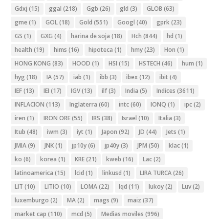
Gdxj
(15)
ggal
(218)
Ggb
(26)
gld
(3)
GLOB
(63)
gme
(1)
GOL
(18)
Gold
(551)
Googl
(40)
gprk
(23)
GS
(1)
GXG
(4)
harina de soja
(18)
Hch
(844)
hd
(1)
health
(19)
hims
(16)
hipoteca
(1)
hmy
(23)
Hon
(1)
HONG KONG
(83)
HOOD
(1)
HSI
(15)
HSTECH
(46)
hum
(1)
hyg
(18)
IA
(57)
iab
(1)
ibb
(3)
ibex
(12)
ibit
(4)
IEF
(13)
IEI
(17)
IGV
(13)
ilf
(3)
India
(5)
Indices
(3611)
INFLACION
(113)
Inglaterra
(60)
intc
(60)
IONQ
(1)
ipc
(2)
iren
(1)
IRON ORE
(55)
IRS
(38)
Israel
(10)
Italia
(3)
Itub
(48)
iwm
(3)
iyt
(1)
Japon
(92)
JD
(44)
Jets
(1)
JMIA
(9)
JNK
(1)
jp10y
(6)
jp40y
(3)
JPM
(50)
klac
(1)
ko
(6)
korea
(1)
KRE
(21)
kweb
(16)
Lac
(2)
latinoamerica
(15)
lcid
(1)
linkusd
(1)
LIRA TURCA
(26)
LIT
(10)
LITIO
(10)
LOMA
(22)
lqd
(11)
lukoy
(2)
Luv
(2)
luxemburgo
(2)
MA
(2)
mags
(9)
maiz
(37)
market cap
(110)
mcd
(5)
Medias moviles
(996)