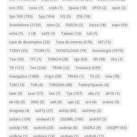
sox
(55)
soxx
(1)
soyb
(1)
Space
(18)
SPCX
(2)
spot
(2)
Spx 500
(733)
Spy
(104)
SQ
(5)
SSE
(18)
Standalone
(2120)
stne
(2)
SUECIA
(2)
Suiza
(18)
supv
(93)
sx5e
(1)
t
(4)
ta35
(1)
Taiwan
(13)
tal
(1)
tasa de desempleo
(23)
Tasa de interes
(678)
tbf
(15)
TCEHY
(25)
TCOM
(1)
TECNOLOGIA
(19)
tecnología
(1919)
Teo
(50)
TFC
(1)
TGNO4
(28)
tgs
(63)
tlh
(38)
tlry
(1)
Tlt
(121)
Tnx
(226)
TRAN
(22)
Treasury
(699)
triangulos
(1480)
trigo
(39)
TRIVIA
(1)
TS
(3)
tsla
(70)
TSM
(13)
TUR
(4)
TURQUIA
(48)
TwitterSpaces
(4)
twtr
(5)
txar
(27)
txn
(7)
Tyx
(107)
ubs
(1)
uk10
(1)
uk10y
(3)
UNG
(5)
unh
(6)
ups
(2)
ura
(6)
uranio
(9)
Uruguay
(4)
us01y
(27)
us02y
(83)
us03my
(3)
usdars
(158)
usdaud
(1)
USDBRL
(100)
usdchf
(5)
usdclp
(18)
usdcnh
(33)
usdcop
(8)
USDILS
(9)
USDJPY
(65)
usdkrw
(2)
usdmxn
(24)
usdpen
(2)
usdrub
(11)