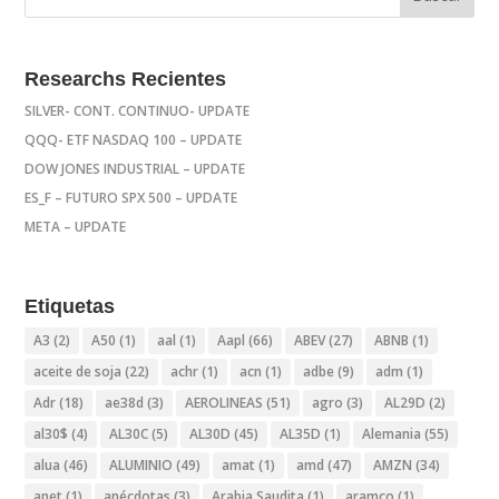
Researchs Recientes
SILVER- CONT. CONTINUO- UPDATE
QQQ- ETF NASDAQ 100 – UPDATE
DOW JONES INDUSTRIAL – UPDATE
ES_F – FUTURO SPX 500 – UPDATE
META – UPDATE
Etiquetas
A3
(2)
A50
(1)
aal
(1)
Aapl
(66)
ABEV
(27)
ABNB
(1)
aceite de soja
(22)
achr
(1)
acn
(1)
adbe
(9)
adm
(1)
Adr
(18)
ae38d
(3)
AEROLINEAS
(51)
agro
(3)
AL29D
(2)
al30$
(4)
AL30C
(5)
AL30D
(45)
AL35D
(1)
Alemania
(55)
alua
(46)
ALUMINIO
(49)
amat
(1)
amd
(47)
AMZN
(34)
anet
(1)
anécdotas
(3)
Arabia Saudita
(1)
aramco
(1)