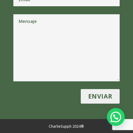
CharlieSupph 2024®