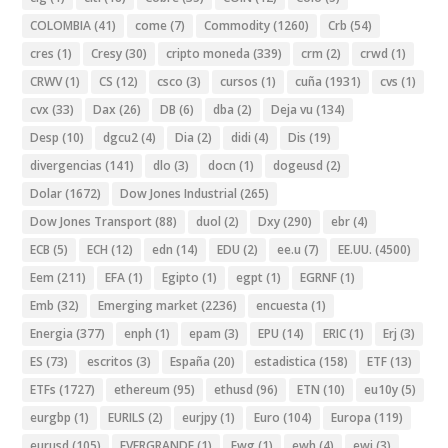
COLOMBIA
(41)
come
(7)
Commodity
(1260)
Crb
(54)
cres
(1)
Cresy
(30)
cripto moneda
(339)
crm
(2)
crwd
(1)
CRWV
(1)
CS
(12)
csco
(3)
cursos
(1)
cuña
(1931)
cvs
(1)
cvx
(33)
Dax
(26)
DB
(6)
dba
(2)
Deja vu
(134)
Desp
(10)
dgcu2
(4)
Dia
(2)
didi
(4)
Dis
(19)
divergencias
(141)
dlo
(3)
docn
(1)
dogeusd
(2)
Dolar
(1672)
Dow Jones Industrial
(265)
Dow Jones Transport
(88)
duol
(2)
Dxy
(290)
ebr
(4)
ECB
(5)
ECH
(12)
edn
(14)
EDU
(2)
ee.u
(7)
EE.UU.
(4500)
Eem
(211)
EFA
(1)
Egipto
(1)
egpt
(1)
EGRNF
(1)
Emb
(32)
Emerging market
(2236)
encuesta
(1)
Energia
(377)
enph
(1)
epam
(3)
EPU
(14)
ERIC
(1)
Erj
(3)
ES
(73)
escritos
(3)
España
(20)
estadistica
(158)
ETF
(13)
ETFs
(1727)
ethereum
(95)
ethusd
(96)
ETN
(10)
eu10y
(5)
eurgbp
(1)
EURILS
(2)
eurjpy
(1)
Euro
(104)
Europa
(119)
eurusd
(105)
EVERGRANDE
(1)
Ewg
(1)
ewh
(4)
ewj
(3)