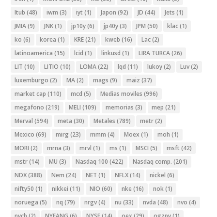
Itub
(48)
iwm
(3)
iyt
(1)
Japon
(92)
JD
(44)
Jets
(1)
JMIA
(9)
JNK
(1)
jp10y
(6)
jp40y
(3)
JPM
(50)
klac
(1)
ko
(6)
korea
(1)
KRE
(21)
kweb
(16)
Lac
(2)
latinoamerica
(15)
lcid
(1)
linkusd
(1)
LIRA TURCA
(26)
LIT
(10)
LITIO
(10)
LOMA
(22)
lqd
(11)
lukoy
(2)
Luv
(2)
luxemburgo
(2)
MA
(2)
mags
(9)
maiz
(37)
market cap
(110)
mcd
(5)
Medias moviles
(996)
megafono
(219)
MELI
(109)
memorias
(3)
mep
(21)
Merval
(594)
meta
(30)
Metales
(789)
metr
(2)
Mexico
(69)
mirg
(23)
mmm
(4)
Moex
(1)
moh
(1)
MORI
(2)
mrna
(3)
mrvl
(1)
ms
(1)
MSCI
(5)
msft
(42)
mstr
(14)
MU
(3)
Nasdaq 100
(422)
Nasdaq comp.
(201)
NDX
(388)
Nem
(24)
NET
(1)
NFLX
(14)
nickel
(6)
nifty50
(1)
nikkei
(11)
NIO
(60)
nke
(16)
nok
(1)
noruega
(5)
nq
(79)
nrgv
(4)
nu
(33)
nvda
(48)
nvo
(4)
nycb
(2)
NYFANG
(6)
NYSE
(14)
oex
(29)
ogzpy
(1)