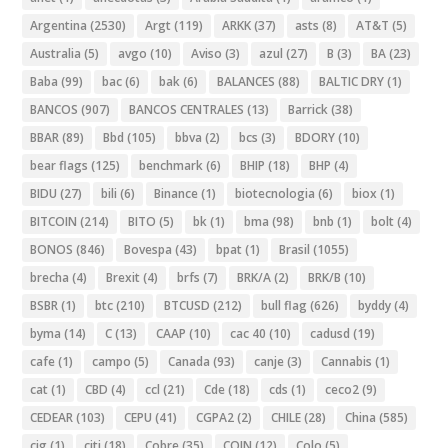
Argentina
(2530)
Argt
(119)
ARKK
(37)
asts
(8)
AT&T
(5)
Australia
(5)
avgo
(10)
Aviso
(3)
azul
(27)
B
(3)
BA
(23)
Baba
(99)
bac
(6)
bak
(6)
BALANCES
(88)
BALTIC DRY
(1)
BANCOS
(907)
BANCOS CENTRALES
(13)
Barrick
(38)
BBAR
(89)
Bbd
(105)
bbva
(2)
bcs
(3)
BDORY
(10)
bear flags
(125)
benchmark
(6)
BHIP
(18)
BHP
(4)
BIDU
(27)
bili
(6)
Binance
(1)
biotecnologia
(6)
biox
(1)
BITCOIN
(214)
BITO
(5)
bk
(1)
bma
(98)
bnb
(1)
bolt
(4)
BONOS
(846)
Bovespa
(43)
bpat
(1)
Brasil
(1055)
brecha
(4)
Brexit
(4)
brfs
(7)
BRK/A
(2)
BRK/B
(10)
BSBR
(1)
btc
(210)
BTCUSD
(212)
bull flag
(626)
byddy
(4)
byma
(14)
C
(13)
CAAP
(10)
cac 40
(10)
cadusd
(19)
cafe
(1)
campo
(5)
Canada
(93)
canje
(3)
Cannabis
(1)
cat
(1)
CBD
(4)
ccl
(21)
Cde
(18)
cds
(1)
ceco2
(9)
CEDEAR
(103)
CEPU
(41)
CGPA2
(2)
CHILE
(28)
China
(585)
cig
(1)
citi
(18)
Cobre
(35)
COIN
(12)
Colo
(5)