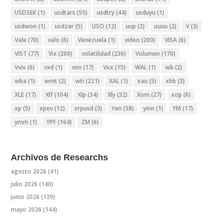
USDSEK
(1)
usdtars
(55)
usdtry
(44)
usduyu
(1)
usdwon
(1)
usdzar
(5)
USO
(12)
uup
(2)
uuuu
(2)
V
(3)
Vale
(70)
valo
(6)
Venezuela
(1)
video
(200)
VISA
(6)
VIST
(77)
Vix
(200)
volatilidad
(236)
Volumen
(170)
Vvix
(6)
vxd
(1)
vxn
(17)
Vxx
(15)
WAL
(1)
wb
(2)
wba
(1)
wmt
(2)
wti
(221)
XAL
(1)
xau
(5)
xhb
(3)
XLE
(17)
Xlf
(104)
Xlp
(34)
Xly
(32)
Xom
(27)
xop
(6)
xp
(5)
xpev
(12)
xrpusd
(3)
Yen
(58)
yinn
(1)
YM
(17)
ymm
(1)
YPF
(164)
ZM
(6)
Archivos de Researchs
agosto 2026
(41)
julio 2026
(140)
junio 2026
(139)
mayo 2026
(144)