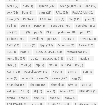
oibr3
(2)
oklo
(1)
Opinion
(202)
orange juice
(1)
orcl
(12)
oxy
(24)
Paas
(31)
pags
(23)
PALL
(25)
PALLADIUM
(32)
Pam
(57)
PANW
(1)
PATH
(4)
pbi
(1)
Pbr
(145)
pce
(2)
pdd
(6)
pep
(1)
PERU
(18)
Peso Arg.
(457)
petroleo
(280)
pfe
(10)
pff
(3)
pg
(4)
PL
(1)
platinum
(28)
pltr
(12)
podcast
(200)
Powell
(7)
pplt
(20)
PUTIN
(1)
PYMES
(234)
PYPL
(27)
qcom
(9)
Qqq
(224)
Quantum
(3)
Ratio
(920)
RCL
(1)
rddt
(1)
REDES SOCIALES
(41)
rentabilidad
(19)
renta fija
(57)
rgti
(2)
riesgopais
(18)
rio
(1)
ripple
(1)
rivn
(9)
roku
(7)
rsp
(7)
rsx
(4)
RTS
(5)
rty
(6)
Rusia
(21)
Russell 2000
(242)
RVX
(18)
sami
(1)
San
(4)
scco
(1)
schw
(1)
semi
(2)
semis
(267)
sgg
(1)
Shanghai
(65)
Shcomp
(65)
Shekel
(5)
shy
(4)
sid
(19)
sidu
(4)
SIL
(5)
SILJ
(6)
silv
(4)
Silver
(276)
SINGAPUR
(1)
slv
(6)
smci
(3)
smh
(10)
snap
(2)
snow
(7)
SOFTWARE
(48)
soja
(99)
South Africa
(28)
South Korea
(2)