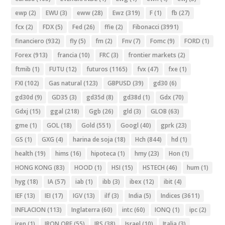
ewp
(2)
EWU
(3)
eww
(28)
Ewz
(319)
F
(1)
fb
(27)
fcx
(2)
FDX
(5)
Fed
(26)
ffie
(2)
Fibonacci
(3991)
financiero
(932)
fly
(5)
fm
(2)
Fnv
(7)
Fomc
(9)
FORD
(1)
Forex
(913)
francia
(10)
FRC
(3)
frontier markets
(2)
ftmib
(1)
FUTU
(12)
futuros
(1165)
fvx
(47)
fxe
(1)
FXI
(102)
Gas natural
(123)
GBPUSD
(39)
gd30
(6)
gd30d
(9)
GD35
(3)
gd35d
(8)
gd38d
(1)
Gdx
(70)
Gdxj
(15)
ggal
(218)
Ggb
(26)
gld
(3)
GLOB
(63)
gme
(1)
GOL
(18)
Gold
(551)
Googl
(40)
gprk
(23)
GS
(1)
GXG
(4)
harina de soja
(18)
Hch
(844)
hd
(1)
health
(19)
hims
(16)
hipoteca
(1)
hmy
(23)
Hon
(1)
HONG KONG
(83)
HOOD
(1)
HSI
(15)
HSTECH
(46)
hum
(1)
hyg
(18)
IA
(57)
iab
(1)
ibb
(3)
ibex
(12)
ibit
(4)
IEF
(13)
IEI
(17)
IGV
(13)
ilf
(3)
India
(5)
Indices
(3611)
INFLACION
(113)
Inglaterra
(60)
intc
(60)
IONQ
(1)
ipc
(2)
iren
(1)
IRON ORE
(55)
IRS
(38)
Israel
(10)
Italia
(3)