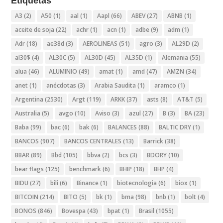
Etiquetas
A3
(2)
A50
(1)
aal
(1)
Aapl
(66)
ABEV
(27)
ABNB
(1)
aceite de soja
(22)
achr
(1)
acn
(1)
adbe
(9)
adm
(1)
Adr
(18)
ae38d
(3)
AEROLINEAS
(51)
agro
(3)
AL29D
(2)
al30$
(4)
AL30C
(5)
AL30D
(45)
AL35D
(1)
Alemania
(55)
alua
(46)
ALUMINIO
(49)
amat
(1)
amd
(47)
AMZN
(34)
anet
(1)
anécdotas
(3)
Arabia Saudita
(1)
aramco
(1)
Argentina
(2530)
Argt
(119)
ARKK
(37)
asts
(8)
AT&T
(5)
Australia
(5)
avgo
(10)
Aviso
(3)
azul
(27)
B
(3)
BA
(23)
Baba
(99)
bac
(6)
bak
(6)
BALANCES
(88)
BALTIC DRY
(1)
BANCOS
(907)
BANCOS CENTRALES
(13)
Barrick
(38)
BBAR
(89)
Bbd
(105)
bbva
(2)
bcs
(3)
BDORY
(10)
bear flags
(125)
benchmark
(6)
BHIP
(18)
BHP
(4)
BIDU
(27)
bili
(6)
Binance
(1)
biotecnologia
(6)
biox
(1)
BITCOIN
(214)
BITO
(5)
bk
(1)
bma
(98)
bnb
(1)
bolt
(4)
BONOS
(846)
Bovespa
(43)
bpat
(1)
Brasil
(1055)