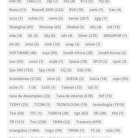
rivn
(9)
roku
(7)
rsp
(7)
rsx
(4)
RTS
(5)
rty
(6)
Rusia
(21)
Russell 2000
(242)
RVX
(18)
sami
(1)
San
(4)
scco
(1)
schw
(1)
semi
(2)
semis
(267)
sgg
(1)
Shanghai
(65)
Shcomp
(65)
Shekel
(5)
shy
(4)
sid
(19)
sidu
(4)
SIL
(5)
SILJ
(6)
silv
(4)
Silver
(276)
SINGAPUR
(1)
slv
(6)
smci
(3)
smh
(10)
snap
(2)
snow
(7)
SOFTWARE
(48)
soja
(99)
South Africa
(28)
South Korea
(2)
sox
(55)
soxx
(1)
soyb
(1)
Space
(18)
SPCX
(2)
spot
(2)
Spx 500
(733)
Spy
(104)
SQ
(5)
SSE
(18)
Standalone
(2120)
stne
(2)
SUECIA
(2)
Suiza
(18)
supv
(93)
sx5e
(1)
t
(4)
ta35
(1)
Taiwan
(13)
tal
(1)
tasa de desempleo
(23)
Tasa de interes
(678)
tbf
(15)
TCEHY
(25)
TCOM
(1)
TECNOLOGIA
(19)
tecnología
(1919)
Teo
(50)
TFC
(1)
TGNO4
(28)
tgs
(63)
tlh
(38)
tlry
(1)
Tlt
(121)
Tnx
(226)
TRAN
(22)
Treasury
(699)
triangulos
(1480)
trigo
(39)
TRIVIA
(1)
TS
(3)
tsla
(70)