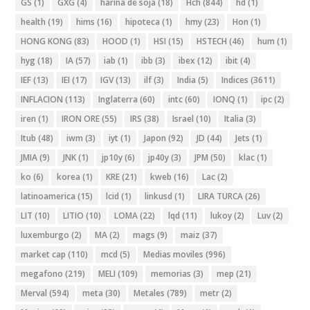
GS
(1)
GXG
(4)
harina de soja
(18)
Hch
(844)
hd
(1)
health
(19)
hims
(16)
hipoteca
(1)
hmy
(23)
Hon
(1)
HONG KONG
(83)
HOOD
(1)
HSI
(15)
HSTECH
(46)
hum
(1)
hyg
(18)
IA
(57)
iab
(1)
ibb
(3)
ibex
(12)
ibit
(4)
IEF
(13)
IEI
(17)
IGV
(13)
ilf
(3)
India
(5)
Indices
(3611)
INFLACION
(113)
Inglaterra
(60)
intc
(60)
IONQ
(1)
ipc
(2)
iren
(1)
IRON ORE
(55)
IRS
(38)
Israel
(10)
Italia
(3)
Itub
(48)
iwm
(3)
iyt
(1)
Japon
(92)
JD
(44)
Jets
(1)
JMIA
(9)
JNK
(1)
jp10y
(6)
jp40y
(3)
JPM
(50)
klac
(1)
ko
(6)
korea
(1)
KRE
(21)
kweb
(16)
Lac
(2)
latinoamerica
(15)
lcid
(1)
linkusd
(1)
LIRA TURCA
(26)
LIT
(10)
LITIO
(10)
LOMA
(22)
lqd
(11)
lukoy
(2)
Luv
(2)
luxemburgo
(2)
MA
(2)
mags
(9)
maiz
(37)
market cap
(110)
mcd
(5)
Medias moviles
(996)
megafono
(219)
MELI
(109)
memorias
(3)
mep
(21)
Merval
(594)
meta
(30)
Metales
(789)
metr
(2)