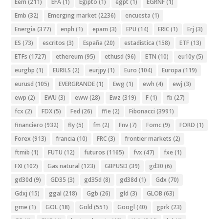
Eem
(211)
EFA
(1)
Egipto
(1)
egpt
(1)
EGRNF
(1)
Emb
(32)
Emerging market
(2236)
encuesta
(1)
Energia
(377)
enph
(1)
epam
(3)
EPU
(14)
ERIC
(1)
Erj
(3)
ES
(73)
escritos
(3)
España
(20)
estadistica
(158)
ETF
(13)
ETFs
(1727)
ethereum
(95)
ethusd
(96)
ETN
(10)
eu10y
(5)
eurgbp
(1)
EURILS
(2)
eurjpy
(1)
Euro
(104)
Europa
(119)
eurusd
(105)
EVERGRANDE
(1)
Ewg
(1)
ewh
(4)
ewj
(3)
ewp
(2)
EWU
(3)
eww
(28)
Ewz
(319)
F
(1)
fb
(27)
fcx
(2)
FDX
(5)
Fed
(26)
ffie
(2)
Fibonacci
(3991)
financiero
(932)
fly
(5)
fm
(2)
Fnv
(7)
Fomc
(9)
FORD
(1)
Forex
(913)
francia
(10)
FRC
(3)
frontier markets
(2)
ftmib
(1)
FUTU
(12)
futuros
(1165)
fvx
(47)
fxe
(1)
FXI
(102)
Gas natural
(123)
GBPUSD
(39)
gd30
(6)
gd30d
(9)
GD35
(3)
gd35d
(8)
gd38d
(1)
Gdx
(70)
Gdxj
(15)
ggal
(218)
Ggb
(26)
gld
(3)
GLOB
(63)
gme
(1)
GOL
(18)
Gold
(551)
Googl
(40)
gprk
(23)