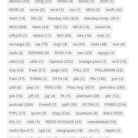
Mexico
(69)
mirg
(23)
mmm
(4)
Moex
(1)
moh
(1)
MORI
(2)
mrna
(3)
mrvl
(1)
ms
(1)
MSCI
(5)
msft
(42)
mstr
(14)
MU
(3)
Nasdaq 100
(422)
Nasdaq comp.
(201)
NDX
(388)
Nem
(24)
NET
(1)
NFLX
(14)
nickel
(6)
nifty50
(1)
nikkei
(11)
NIO
(60)
nke
(16)
nok
(1)
noruega
(5)
nq
(79)
nrgv
(4)
nu
(33)
nvda
(48)
nvo
(4)
nycb
(2)
NYFANG
(6)
NYSE
(14)
oex
(29)
ogzpy
(1)
oibr3
(2)
oklo
(1)
Opinion
(202)
orange juice
(1)
orcl
(12)
oxy
(24)
Paas
(31)
pags
(23)
PALL
(25)
PALLADIUM
(32)
Pam
(57)
PANW
(1)
PATH
(4)
pbi
(1)
Pbr
(145)
pce
(2)
pdd
(6)
pep
(1)
PERU
(18)
Peso Arg.
(457)
petroleo
(280)
pfe
(10)
pff
(3)
pg
(4)
PL
(1)
platinum
(28)
pltr
(12)
podcast
(200)
Powell
(7)
pplt
(20)
PUTIN
(1)
PYMES
(234)
PYPL
(27)
qcom
(9)
Qqq
(224)
Quantum
(3)
Ratio
(920)
RCL
(1)
rddt
(1)
REDES SOCIALES
(41)
rentabilidad
(19)
renta fija
(57)
rgti
(2)
riesgopais
(18)
rio
(1)
ripple
(1)