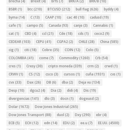
brecha
(4)
Brexit
(4)
brfs
(7)
BRK/A
(2)
BRK/B
(10)
BSBR
(1)
btc
(210)
BTCUSD
(212)
bull flag
(626)
byddy
(4)
byma
(14)
C
(13)
CAAP
(10)
cac 40
(10)
cadusd
(19)
cafe
(1)
campo
(5)
Canada
(93)
canje
(3)
Cannabis
(1)
cat
(1)
CBD
(4)
ccl
(21)
Cde
(18)
cds
(1)
ceco2
(9)
CEDEAR
(103)
CEPU
(41)
CGPA2
(2)
CHILE
(28)
China
(585)
cig
(1)
citi
(18)
Cobre
(35)
COIN
(12)
Colo
(5)
COLOMBIA
(41)
come
(7)
Commodity
(1260)
Crb
(54)
cres
(1)
Cresy
(30)
cripto moneda
(339)
crm
(2)
crwd
(1)
CRWV
(1)
CS
(12)
csco
(3)
cursos
(1)
cuña
(1931)
cvs
(1)
cvx
(33)
Dax
(26)
DB
(6)
dba
(2)
Deja vu
(134)
Desp
(10)
dgcu2
(4)
Dia
(2)
didi
(4)
Dis
(19)
divergencias
(141)
dlo
(3)
docn
(1)
dogeusd
(2)
Dolar
(1672)
Dow Jones Industrial
(265)
Dow Jones Transport
(88)
duol
(2)
Dxy
(290)
ebr
(4)
ECB
(5)
ECH
(12)
edn
(14)
EDU
(2)
ee.u
(7)
EE.UU.
(4500)