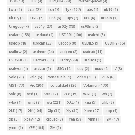
TSM
(13)
TUR
(4)
TURQUIA
(48)
TwitterSpaces
(4)
twtr
(5)
txar
(27)
txn
(7)
Tyx
(107)
ubs
(1)
uk10
(1)
uk10y
(3)
UNG
(5)
unh
(6)
ups
(2)
ura
(6)
uranio
(9)
Uruguay
(4)
us01y
(27)
us02y
(83)
us03my
(3)
usdars
(158)
usdaud
(1)
USDBRL
(100)
usdchf
(5)
usdclp
(18)
usdcnh
(33)
usdcop
(8)
USDILS
(9)
USDJPY
(65)
usdkrw
(2)
usdmxn
(24)
usdpen
(2)
usdrub
(11)
USDSEK
(1)
usdtars
(55)
usdtry
(44)
usduyu
(1)
usdwon
(1)
usdzar
(5)
USO
(12)
uup
(2)
uuuu
(2)
V
(3)
Vale
(70)
valo
(6)
Venezuela
(1)
video
(200)
VISA
(6)
VIST
(77)
Vix
(200)
volatilidad
(236)
Volumen
(170)
Vvix
(6)
vxd
(1)
vxn
(17)
Vxx
(15)
WAL
(1)
wb
(2)
wba
(1)
wmt
(2)
wti
(221)
XAL
(1)
xau
(5)
xhb
(3)
XLE
(17)
Xlf
(104)
Xlp
(34)
Xly
(32)
Xom
(27)
xop
(6)
xp
(5)
xpev
(12)
xrpusd
(3)
Yen
(58)
yinn
(1)
YM
(17)
ymm
(1)
YPF
(164)
ZM
(6)