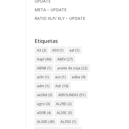
UPDATE
META – UPDATE
RATIO XLP/ XLY – UPDATE
Etiquetas
A3
(2)
A50
(1)
aal
(1)
Aapl
(66)
ABEV
(27)
ABNB
(1)
aceite de soja
(22)
achr
(1)
acn
(1)
adbe
(9)
adm
(1)
Adr
(18)
ae38d
(3)
AEROLINEAS
(51)
agro
(3)
AL29D
(2)
al30$
(4)
AL30C
(5)
AL30D
(45)
AL35D
(1)