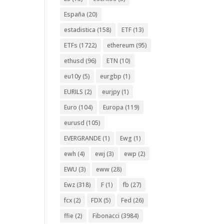
España
(20)
estadistica
(158)
ETF
(13)
ETFs
(1722)
ethereum
(95)
ethusd
(96)
ETN
(10)
eu10y
(5)
eurgbp
(1)
EURILS
(2)
eurjpy
(1)
Euro
(104)
Europa
(119)
eurusd
(105)
EVERGRANDE
(1)
Ewg
(1)
ewh
(4)
ewj
(3)
ewp
(2)
EWU
(3)
eww
(28)
Ewz
(318)
F
(1)
fb
(27)
fcx
(2)
FDX
(5)
Fed
(26)
ffie
(2)
Fibonacci
(3984)