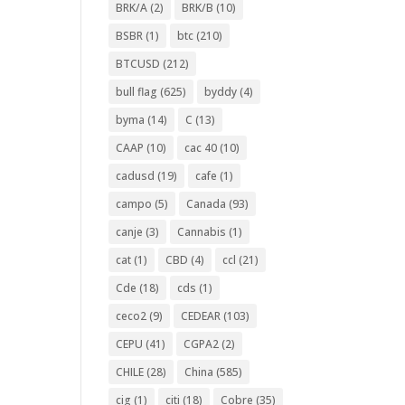
BRK/A
(2)
BRK/B
(10)
BSBR
(1)
btc
(210)
BTCUSD
(212)
bull flag
(625)
byddy
(4)
byma
(14)
C
(13)
CAAP
(10)
cac 40
(10)
cadusd
(19)
cafe
(1)
campo
(5)
Canada
(93)
canje
(3)
Cannabis
(1)
cat
(1)
CBD
(4)
ccl
(21)
Cde
(18)
cds
(1)
ceco2
(9)
CEDEAR
(103)
CEPU
(41)
CGPA2
(2)
CHILE
(28)
China
(585)
cig
(1)
citi
(18)
Cobre
(35)