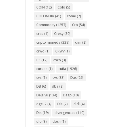
COIN
(12)
Colo
(5)
COLOMBIA
(41)
come
(7)
Commodity
(1257)
Crb
(54)
cres
(1)
Cresy
(30)
cripto moneda
(339)
crm
(2)
crwd
(1)
CRWV
(1)
CS
(12)
csco
(3)
cursos
(1)
cuña
(1926)
cvs
(1)
cvx
(33)
Dax
(26)
DB
(6)
dba
(2)
Deja vu
(134)
Desp
(10)
dgcu2
(4)
Dia
(2)
didi
(4)
Dis
(19)
divergencias
(140)
dlo
(3)
docn
(1)