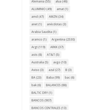
Alemania
(55)
alua
(46)
ALUMINIO
(49)
amat
(1)
amd
(47)
AMZN
(34)
anet
(1)
anécdotas
(3)
Arabia Saudita
(1)
aramco
(1)
Argentina
(2530)
Argt
(119)
ARKK
(37)
asts
(8)
AT&T
(5)
Australia
(5)
avgo
(10)
Aviso
(3)
azul
(27)
B
(3)
BA
(23)
Baba
(99)
bac
(6)
bak
(6)
BALANCES
(88)
BALTIC DRY
(1)
BANCOS
(907)
BANCOS CENTRALES
(13)