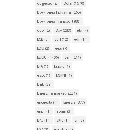
dogeusd
(2)
Dolar
(1670)
Dow Jones Industrial
(265)
Dow Jones Transport
(88)
duol
(2)
Dxy
(289)
ebr
(4)
ECB
(5)
ECH
(12)
edn
(14)
EDU
(2)
ee.u
(7)
EE.UU.
(4496)
Eem
(211)
EFA
(1)
Egipto
(1)
egpt
(1)
EGRNF
(1)
Emb
(32)
Emerging market
(2231)
encuesta
(1)
Energia
(377)
enph
(1)
epam
(3)
EPU
(14)
ERIC
(1)
Erj
(3)
ES
(73)
escritos
(3)