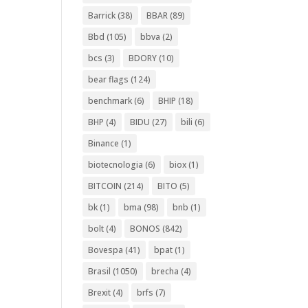
Barrick
(38)
BBAR
(89)
Bbd
(105)
bbva
(2)
bcs
(3)
BDORY
(10)
bear flags
(124)
benchmark
(6)
BHIP
(18)
BHP
(4)
BIDU
(27)
bili
(6)
Binance
(1)
biotecnologia
(6)
biox
(1)
BITCOIN
(214)
BITO
(5)
bk
(1)
bma
(98)
bnb
(1)
bolt
(4)
BONOS
(842)
Bovespa
(41)
bpat
(1)
Brasil
(1050)
brecha
(4)
Brexit
(4)
brfs
(7)