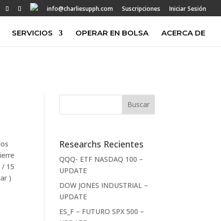
info@charliesupph.com
Suscripciones
Iniciar Sesión
SERVICIOS
OPERAR EN BOLSA
ACERCA DE
Researchs Recientes
los
ierre
QQQ- ETF NASDAQ 100 –
 / 15
UPDATE
ar )
DOW JONES INDUSTRIAL –
UPDATE
ES_F – FUTURO SPX 500 –