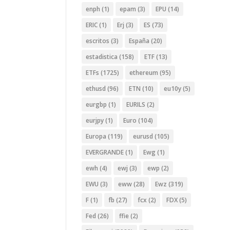
enph
(1)
epam
(3)
EPU
(14)
ERIC
(1)
Erj
(3)
ES
(73)
escritos
(3)
España
(20)
estadistica
(158)
ETF
(13)
ETFs
(1725)
ethereum
(95)
ethusd
(96)
ETN
(10)
eu10y
(5)
eurgbp
(1)
EURILS
(2)
eurjpy
(1)
Euro
(104)
Europa
(119)
eurusd
(105)
EVERGRANDE
(1)
Ewg
(1)
ewh
(4)
ewj
(3)
ewp
(2)
EWU
(3)
eww
(28)
Ewz
(319)
F
(1)
fb
(27)
fcx
(2)
FDX
(5)
Fed
(26)
ffie
(2)