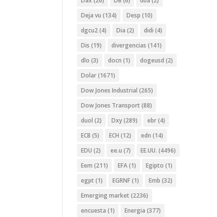
Dax
(26)
DB
(6)
dba
(2)
Deja vu
(134)
Desp
(10)
dgcu2
(4)
Dia
(2)
didi
(4)
Dis
(19)
divergencias
(141)
dlo
(3)
docn
(1)
dogeusd
(2)
Dolar
(1671)
Dow Jones Industrial
(265)
Dow Jones Transport
(88)
duol
(2)
Dxy
(289)
ebr
(4)
ECB
(5)
ECH
(12)
edn
(14)
EDU
(2)
ee.u
(7)
EE.UU.
(4496)
Eem
(211)
EFA
(1)
Egipto
(1)
egpt
(1)
EGRNF
(1)
Emb
(32)
Emerging market
(2236)
encuesta
(1)
Energia
(377)