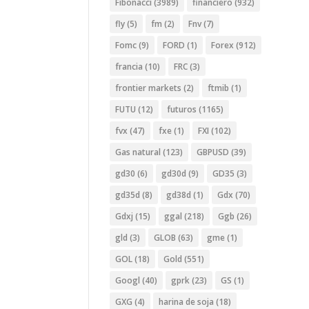
Fibonacci
(3989)
financiero
(932)
fly
(5)
fm
(2)
Fnv
(7)
Fomc
(9)
FORD
(1)
Forex
(912)
francia
(10)
FRC
(3)
frontier markets
(2)
ftmib
(1)
FUTU
(12)
futuros
(1165)
fvx
(47)
fxe
(1)
FXI
(102)
Gas natural
(123)
GBPUSD
(39)
gd30
(6)
gd30d
(9)
GD35
(3)
gd35d
(8)
gd38d
(1)
Gdx
(70)
Gdxj
(15)
ggal
(218)
Ggb
(26)
gld
(3)
GLOB
(63)
gme
(1)
GOL
(18)
Gold
(551)
Googl
(40)
gprk
(23)
GS
(1)
GXG
(4)
harina de soja
(18)