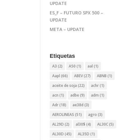
UPDATE
ES_F – FUTURO SPX 500 –
UPDATE
META – UPDATE
Etiquetas
A3
(2)
A50
(1)
aal
(1)
Aapl
(66)
ABEV
(27)
ABNB
(1)
aceite de soja
(22)
achr
(1)
acn
(1)
adbe
(9)
adm
(1)
Adr
(18)
ae38d
(3)
AEROLINEAS
(51)
agro
(3)
AL29D
(2)
al30$
(4)
AL30C
(5)
AL30D
(45)
AL35D
(1)