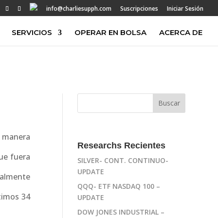
info@charliesupph.com
Suscripciones
Iniciar Sesión
SERVICIOS
OPERAR EN BOLSA
ACERCA DE
 manera
Researchs Recientes
que fuera
SILVER- CONT. CONTINUO-
UPDATE
nalmente
QQQ- ETF NASDAQ 100 –
timos 34
UPDATE
DOW JONES INDUSTRIAL –