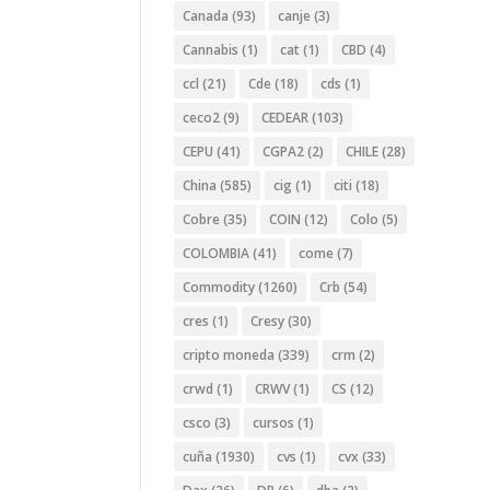
Canada
(93)
canje
(3)
Cannabis
(1)
cat
(1)
CBD
(4)
ccl
(21)
Cde
(18)
cds
(1)
ceco2
(9)
CEDEAR
(103)
CEPU
(41)
CGPA2
(2)
CHILE
(28)
China
(585)
cig
(1)
citi
(18)
Cobre
(35)
COIN
(12)
Colo
(5)
COLOMBIA
(41)
come
(7)
Commodity
(1260)
Crb
(54)
cres
(1)
Cresy
(30)
cripto moneda
(339)
crm
(2)
crwd
(1)
CRWV
(1)
CS
(12)
csco
(3)
cursos
(1)
cuña
(1930)
cvs
(1)
cvx
(33)