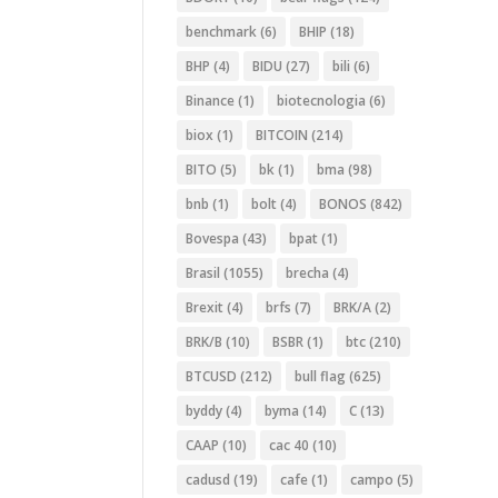
benchmark
(6)
BHIP
(18)
BHP
(4)
BIDU
(27)
bili
(6)
Binance
(1)
biotecnologia
(6)
biox
(1)
BITCOIN
(214)
BITO
(5)
bk
(1)
bma
(98)
bnb
(1)
bolt
(4)
BONOS
(842)
Bovespa
(43)
bpat
(1)
Brasil
(1055)
brecha
(4)
Brexit
(4)
brfs
(7)
BRK/A
(2)
BRK/B
(10)
BSBR
(1)
btc
(210)
BTCUSD
(212)
bull flag
(625)
byddy
(4)
byma
(14)
C
(13)
CAAP
(10)
cac 40
(10)
cadusd
(19)
cafe
(1)
campo
(5)