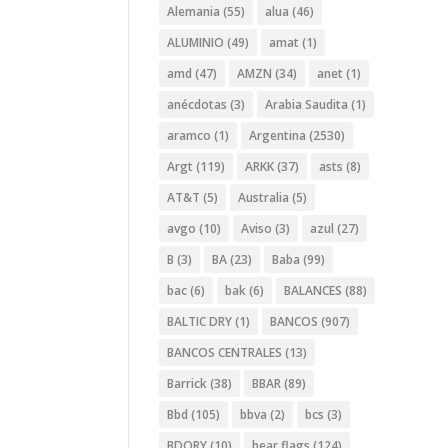
Alemania
(55)
alua
(46)
ALUMINIO
(49)
amat
(1)
amd
(47)
AMZN
(34)
anet
(1)
anécdotas
(3)
Arabia Saudita
(1)
aramco
(1)
Argentina
(2530)
Argt
(119)
ARKK
(37)
asts
(8)
AT&T
(5)
Australia
(5)
avgo
(10)
Aviso
(3)
azul
(27)
B
(3)
BA
(23)
Baba
(99)
bac
(6)
bak
(6)
BALANCES
(88)
BALTIC DRY
(1)
BANCOS
(907)
BANCOS CENTRALES
(13)
Barrick
(38)
BBAR
(89)
Bbd
(105)
bbva
(2)
bcs
(3)
BDORY
(10)
bear flags
(124)