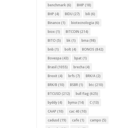
benchmark
(6)
BHIP
(18)
BHP
(4)
BIDU
(27)
bili
(6)
Binance
(1)
biotecnologia
(6)
biox
(1)
BITCOIN
(214)
BITO
(5)
bk
(1)
bma
(98)
bnb
(1)
bolt
(4)
BONOS
(842)
Bovespa
(43)
bpat
(1)
Brasil
(1055)
brecha
(4)
Brexit
(4)
brfs
(7)
BRK/A
(2)
BRK/B
(10)
BSBR
(1)
btc
(210)
BTCUSD
(212)
bull flag
(625)
byddy
(4)
byma
(14)
C
(13)
CAAP
(10)
cac 40
(10)
cadusd
(19)
cafe
(1)
campo
(5)