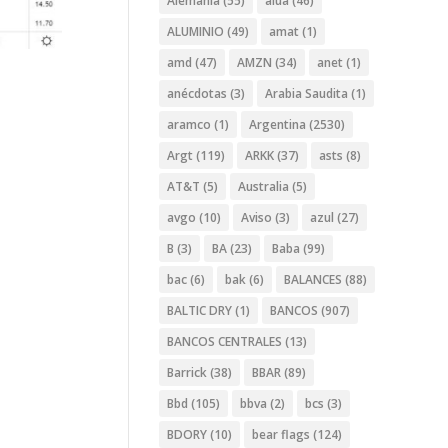
Alemania
(55)
alua
(46)
ALUMINIO
(49)
amat
(1)
amd
(47)
AMZN
(34)
anet
(1)
anécdotas
(3)
Arabia Saudita
(1)
aramco
(1)
Argentina
(2530)
Argt
(119)
ARKK
(37)
asts
(8)
AT&T
(5)
Australia
(5)
avgo
(10)
Aviso
(3)
azul
(27)
B
(3)
BA
(23)
Baba
(99)
bac
(6)
bak
(6)
BALANCES
(88)
BALTIC DRY
(1)
BANCOS
(907)
BANCOS CENTRALES
(13)
Barrick
(38)
BBAR
(89)
Bbd
(105)
bbva
(2)
bcs
(3)
BDORY
(10)
bear flags
(124)