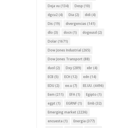
Deja vu
(134)
Desp
(10)
dgcu2
(4)
Dia
(2)
didi
(4)
Dis
(19)
divergencias
(141)
dlo
(3)
docn
(1)
dogeusd
(2)
Dolar
(1671)
Dow Jones Industrial
(265)
Dow Jones Transport
(88)
duol
(2)
Dxy
(289)
ebr
(4)
ECB
(5)
ECH
(12)
edn
(14)
EDU
(2)
ee.u
(7)
EE.UU.
(4496)
Eem
(211)
EFA
(1)
Egipto
(1)
egpt
(1)
EGRNF
(1)
Emb
(32)
Emerging market
(2236)
encuesta
(1)
Energia
(377)