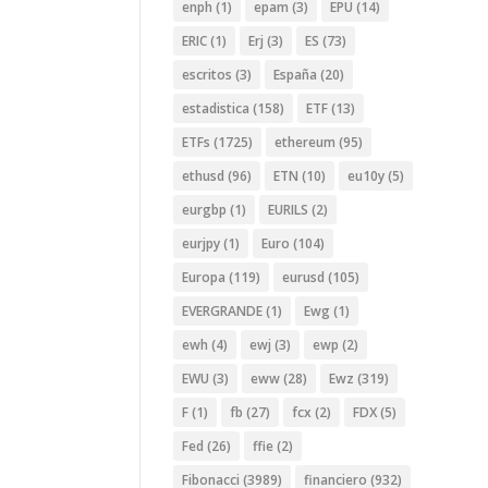
enph
(1)
epam
(3)
EPU
(14)
ERIC
(1)
Erj
(3)
ES
(73)
escritos
(3)
España
(20)
estadistica
(158)
ETF
(13)
ETFs
(1725)
ethereum
(95)
ethusd
(96)
ETN
(10)
eu10y
(5)
eurgbp
(1)
EURILS
(2)
eurjpy
(1)
Euro
(104)
Europa
(119)
eurusd
(105)
EVERGRANDE
(1)
Ewg
(1)
ewh
(4)
ewj
(3)
ewp
(2)
EWU
(3)
eww
(28)
Ewz
(319)
F
(1)
fb
(27)
fcx
(2)
FDX
(5)
Fed
(26)
ffie
(2)
Fibonacci
(3989)
financiero
(932)