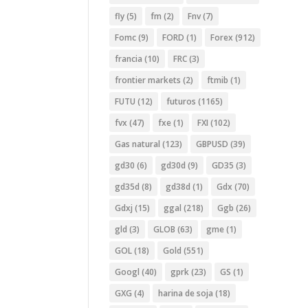
fly
(5)
fm
(2)
Fnv
(7)
Fomc
(9)
FORD
(1)
Forex
(912)
francia
(10)
FRC
(3)
frontier markets
(2)
ftmib
(1)
FUTU
(12)
futuros
(1165)
fvx
(47)
fxe
(1)
FXI
(102)
Gas natural
(123)
GBPUSD
(39)
gd30
(6)
gd30d
(9)
GD35
(3)
gd35d
(8)
gd38d
(1)
Gdx
(70)
Gdxj
(15)
ggal
(218)
Ggb
(26)
gld
(3)
GLOB
(63)
gme
(1)
GOL
(18)
Gold
(551)
Googl
(40)
gprk
(23)
GS
(1)
GXG
(4)
harina de soja
(18)