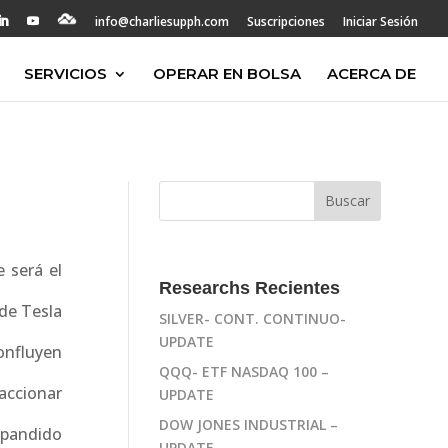
info@charliesupph.com
Suscripciones
Iniciar Sesión
SERVICIOS
OPERAR EN BOLSA
ACERCA DE
 será el
Researchs Recientes
 de Tesla
SILVER- CONT. CONTINUO-
UPDATE
confluyen
QQQ- ETF NASDAQ 100 –
accionar
UPDATE
DOW JONES INDUSTRIAL –
expandido
UPDATE