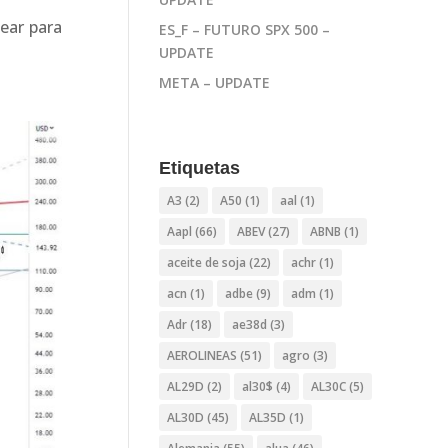
kear para
ES_F – FUTURO SPX 500 –
UPDATE
META – UPDATE
Etiquetas
A3
(2)
A50
(1)
aal
(1)
Aapl
(66)
ABEV
(27)
ABNB
(1)
aceite de soja
(22)
achr
(1)
acn
(1)
adbe
(9)
adm
(1)
Adr
(18)
ae38d
(3)
AEROLINEAS
(51)
agro
(3)
AL29D
(2)
al30$
(4)
AL30C
(5)
AL30D
(45)
AL35D
(1)