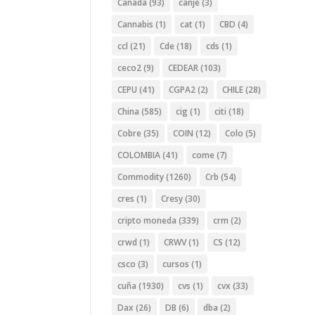
Canada
(93)
canje
(3)
Cannabis
(1)
cat
(1)
CBD
(4)
ccl
(21)
Cde
(18)
cds
(1)
ceco2
(9)
CEDEAR
(103)
CEPU
(41)
CGPA2
(2)
CHILE
(28)
China
(585)
cig
(1)
citi
(18)
Cobre
(35)
COIN
(12)
Colo
(5)
COLOMBIA
(41)
come
(7)
Commodity
(1260)
Crb
(54)
cres
(1)
Cresy
(30)
cripto moneda
(339)
crm
(2)
crwd
(1)
CRWV
(1)
CS
(12)
csco
(3)
cursos
(1)
cuña
(1930)
cvs
(1)
cvx
(33)
Dax
(26)
DB
(6)
dba
(2)