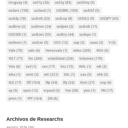
Uruguay
(4)
us01y
(26)
us02y
(83)
us03my
(3)
usdars
(158)
usdaud
(1)
USDBRL
(100)
usdchf
(5)
usdclp
(18)
usdcnh
(33)
usdcop
(8)
USDILS
(9)
USDJPY
(65)
usdkrw
(2)
usdmxn
(24)
usdpen
(2)
usdrub
(11)
USDSEK
(1)
usdtars
(55)
usdtry
(44)
usduyu
(1)
usdwon
(1)
usdzar
(5)
USO
(12)
uup
(2)
uuuu
(2)
V
(3)
Vale
(70)
valo
(6)
Venezuela
(1)
video
(200)
VISA
(6)
VIST
(77)
Vix
(200)
volatilidad
(236)
Volumen
(170)
Vvix
(6)
vxd
(1)
vxn
(17)
Vxx
(15)
WAL
(1)
wb
(2)
wba
(1)
wmt
(2)
wti
(221)
XAL
(1)
xau
(5)
xhb
(3)
XLE
(17)
Xlf
(104)
Xlp
(34)
Xly
(32)
Xom
(27)
xop
(6)
xp
(5)
xpev
(12)
xrpusd
(3)
Yen
(58)
yinn
(1)
YM
(17)
ymm
(1)
YPF
(164)
ZM
(6)
Archivos de Researchs
agosto 2026
(36)