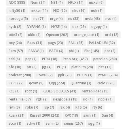
NDX
(388)
Nem
(24)
NET
(1)
NFLX
(14)
nickel
(6)
nifty50
(1)
nikkei
(11)
NIO
(60)
nke
(16)
nok
(1)
noruega
(5)
nq
(79)
nrgv
(4)
nu
(33)
nvda
(48)
nvo
(4)
nycb
(2)
NYFANG
(6)
NYSE
(14)
oex
(29)
ogzpy
(1)
oibr3
(2)
oklo
(1)
Opinion
(202)
orange juice
(1)
orcl
(12)
oxy
(24)
Paas
(31)
pags
(23)
PALL
(25)
PALLADIUM
(32)
Pam
(57)
PANW
(1)
PATH
(4)
pbi
(1)
Pbr
(145)
pce
(2)
pdd
(6)
pep
(1)
PERU
(18)
Peso Arg.
(457)
petroleo
(280)
pfe
(10)
pff
(3)
pg
(4)
PL
(1)
platinum
(28)
pltr
(12)
podcast
(200)
Powell
(7)
pplt
(20)
PUTIN
(1)
PYMES
(234)
PYPL
(27)
qcom
(9)
Qqq
(224)
Quantum
(3)
Ratio
(920)
RCL
(1)
rddt
(1)
REDES SOCIALES
(41)
rentabilidad
(19)
renta fija
(57)
rgti
(2)
riesgopais
(18)
rio
(1)
ripple
(1)
rivn
(9)
roku
(7)
rsp
(7)
rsx
(4)
RTS
(5)
rty
(6)
Rusia
(21)
Russell 2000
(242)
RVX
(18)
sami
(1)
San
(4)
scco
(1)
schw
(1)
semi
(2)
semis
(267)
sgg
(1)