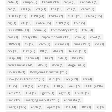
cafe
(1)
campo
(5)
Canada
(93)
canje
(3)
Cannabis
(1)
cat
(1)
CBD
(4)
ccl
(21)
Cde
(18)
cds
(1)
ceco2
(9)
CEDEAR
(103)
CEPU
(41)
CGPA2
(2)
CHILE
(28)
China
(585)
cig
(1)
citi
(18)
Cobre
(35)
COIN
(12)
Colo
(5)
COLOMBIA
(41)
come
(7)
Commodity
(1260)
Crb
(54)
cres
(1)
Cresy
(30)
cripto moneda
(339)
crm
(2)
crwd
(1)
CRWV
(1)
CS
(12)
csco
(3)
cursos
(1)
cuña
(1930)
cvs
(1)
cvx
(33)
Dax
(26)
DB
(6)
dba
(2)
Deja vu
(134)
Desp
(10)
dgcu2
(4)
Dia
(2)
didi
(4)
Dis
(19)
divergencias
(141)
dlo
(3)
docn
(1)
dogeusd
(2)
Dolar
(1671)
Dow Jones Industrial
(265)
Dow Jones Transport
(88)
duol
(2)
Dxy
(289)
ebr
(4)
ECB
(5)
ECH
(12)
edn
(14)
EDU
(2)
ee.u
(7)
EE.UU.
(4496)
Eem
(211)
EFA
(1)
Egipto
(1)
egpt
(1)
EGRNF
(1)
Emb
(32)
Emerging market
(2236)
encuesta
(1)
Energia
(377)
enph
(1)
epam
(3)
EPU
(14)
ERIC
(1)
Erj
(3)