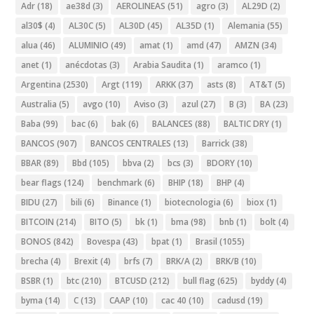
Adr
(18)
ae38d
(3)
AEROLINEAS
(51)
agro
(3)
AL29D
(2)
al30$
(4)
AL30C
(5)
AL30D
(45)
AL35D
(1)
Alemania
(55)
alua
(46)
ALUMINIO
(49)
amat
(1)
amd
(47)
AMZN
(34)
anet
(1)
anécdotas
(3)
Arabia Saudita
(1)
aramco
(1)
Argentina
(2530)
Argt
(119)
ARKK
(37)
asts
(8)
AT&T
(5)
Australia
(5)
avgo
(10)
Aviso
(3)
azul
(27)
B
(3)
BA
(23)
Baba
(99)
bac
(6)
bak
(6)
BALANCES
(88)
BALTIC DRY
(1)
BANCOS
(907)
BANCOS CENTRALES
(13)
Barrick
(38)
BBAR
(89)
Bbd
(105)
bbva
(2)
bcs
(3)
BDORY
(10)
bear flags
(124)
benchmark
(6)
BHIP
(18)
BHP
(4)
BIDU
(27)
bili
(6)
Binance
(1)
biotecnologia
(6)
biox
(1)
BITCOIN
(214)
BITO
(5)
bk
(1)
bma
(98)
bnb
(1)
bolt
(4)
BONOS
(842)
Bovespa
(43)
bpat
(1)
Brasil
(1055)
brecha
(4)
Brexit
(4)
brfs
(7)
BRK/A
(2)
BRK/B
(10)
BSBR
(1)
btc
(210)
BTCUSD
(212)
bull flag
(625)
byddy
(4)
byma
(14)
C
(13)
CAAP
(10)
cac 40
(10)
cadusd
(19)