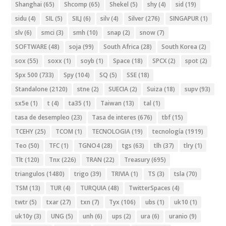
Shanghai
(65)
Shcomp
(65)
Shekel
(5)
shy
(4)
sid
(19)
sidu
(4)
SIL
(5)
SILJ
(6)
silv
(4)
Silver
(276)
SINGAPUR
(1)
slv
(6)
smci
(3)
smh
(10)
snap
(2)
snow
(7)
SOFTWARE
(48)
soja
(99)
South Africa
(28)
South Korea
(2)
sox
(55)
soxx
(1)
soyb
(1)
Space
(18)
SPCX
(2)
spot
(2)
Spx 500
(733)
Spy
(104)
SQ
(5)
SSE
(18)
Standalone
(2120)
stne
(2)
SUECIA
(2)
Suiza
(18)
supv
(93)
sx5e
(1)
t
(4)
ta35
(1)
Taiwan
(13)
tal
(1)
tasa de desempleo
(23)
Tasa de interes
(676)
tbf
(15)
TCEHY
(25)
TCOM
(1)
TECNOLOGIA
(19)
tecnología
(1919)
Teo
(50)
TFC
(1)
TGNO4
(28)
tgs
(63)
tlh
(37)
tlry
(1)
Tlt
(120)
Tnx
(226)
TRAN
(22)
Treasury
(695)
triangulos
(1480)
trigo
(39)
TRIVIA
(1)
TS
(3)
tsla
(70)
TSM
(13)
TUR
(4)
TURQUIA
(48)
TwitterSpaces
(4)
twtr
(5)
txar
(27)
txn
(7)
Tyx
(106)
ubs
(1)
uk10
(1)
uk10y
(3)
UNG
(5)
unh
(6)
ups
(2)
ura
(6)
uranio
(9)