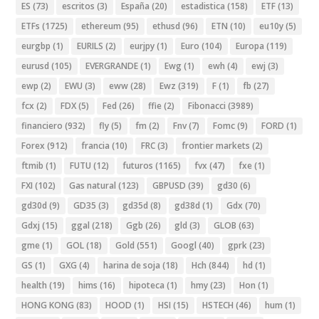
ES
(73)
escritos
(3)
España
(20)
estadistica
(158)
ETF
(13)
ETFs
(1725)
ethereum
(95)
ethusd
(96)
ETN
(10)
eu10y
(5)
eurgbp
(1)
EURILS
(2)
eurjpy
(1)
Euro
(104)
Europa
(119)
eurusd
(105)
EVERGRANDE
(1)
Ewg
(1)
ewh
(4)
ewj
(3)
ewp
(2)
EWU
(3)
eww
(28)
Ewz
(319)
F
(1)
fb
(27)
fcx
(2)
FDX
(5)
Fed
(26)
ffie
(2)
Fibonacci
(3989)
financiero
(932)
fly
(5)
fm
(2)
Fnv
(7)
Fomc
(9)
FORD
(1)
Forex
(912)
francia
(10)
FRC
(3)
frontier markets
(2)
ftmib
(1)
FUTU
(12)
futuros
(1165)
fvx
(47)
fxe
(1)
FXI
(102)
Gas natural
(123)
GBPUSD
(39)
gd30
(6)
gd30d
(9)
GD35
(3)
gd35d
(8)
gd38d
(1)
Gdx
(70)
Gdxj
(15)
ggal
(218)
Ggb
(26)
gld
(3)
GLOB
(63)
gme
(1)
GOL
(18)
Gold
(551)
Googl
(40)
gprk
(23)
GS
(1)
GXG
(4)
harina de soja
(18)
Hch
(844)
hd
(1)
health
(19)
hims
(16)
hipoteca
(1)
hmy
(23)
Hon
(1)
HONG KONG
(83)
HOOD
(1)
HSI
(15)
HSTECH
(46)
hum
(1)