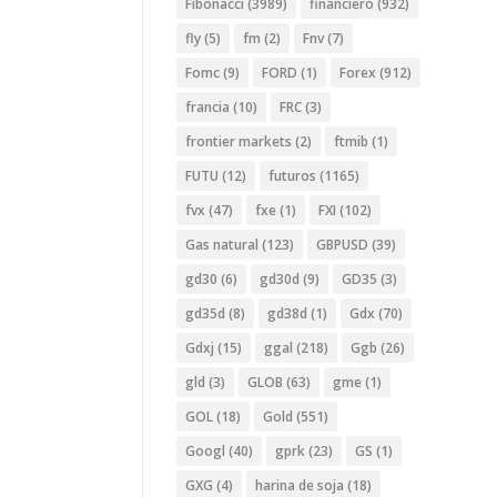
Fibonacci
(3989)
financiero
(932)
fly
(5)
fm
(2)
Fnv
(7)
Fomc
(9)
FORD
(1)
Forex
(912)
francia
(10)
FRC
(3)
frontier markets
(2)
ftmib
(1)
FUTU
(12)
futuros
(1165)
fvx
(47)
fxe
(1)
FXI
(102)
Gas natural
(123)
GBPUSD
(39)
gd30
(6)
gd30d
(9)
GD35
(3)
gd35d
(8)
gd38d
(1)
Gdx
(70)
Gdxj
(15)
ggal
(218)
Ggb
(26)
gld
(3)
GLOB
(63)
gme
(1)
GOL
(18)
Gold
(551)
Googl
(40)
gprk
(23)
GS
(1)
GXG
(4)
harina de soja
(18)