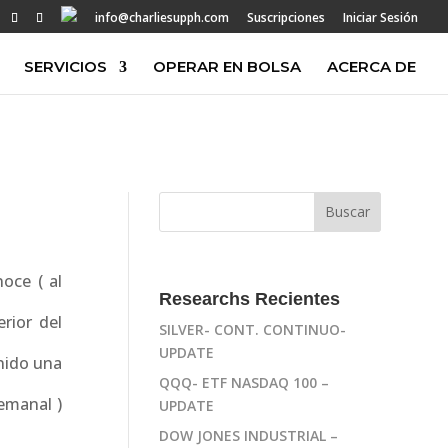
info@charliesupph.com
Suscripciones
Iniciar Sesión
SERVICIOS
OPERAR EN BOLSA
ACERCA DE
oce ( al
Researchs Recientes
rior del
SILVER- CONT. CONTINUO-
UPDATE
enido una
QQQ- ETF NASDAQ 100 –
semanal )
UPDATE
DOW JONES INDUSTRIAL –