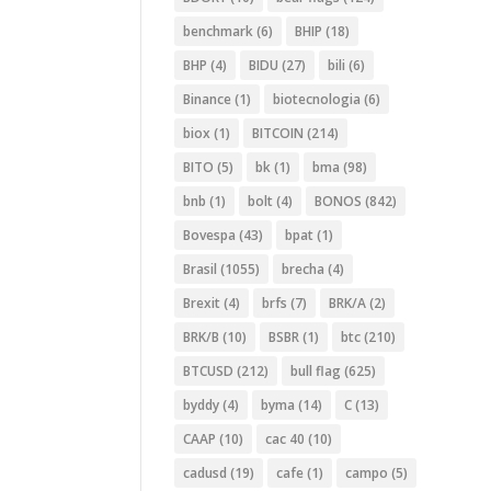
benchmark
(6)
BHIP
(18)
BHP
(4)
BIDU
(27)
bili
(6)
Binance
(1)
biotecnologia
(6)
biox
(1)
BITCOIN
(214)
BITO
(5)
bk
(1)
bma
(98)
bnb
(1)
bolt
(4)
BONOS
(842)
Bovespa
(43)
bpat
(1)
Brasil
(1055)
brecha
(4)
Brexit
(4)
brfs
(7)
BRK/A
(2)
BRK/B
(10)
BSBR
(1)
btc
(210)
BTCUSD
(212)
bull flag
(625)
byddy
(4)
byma
(14)
C
(13)
CAAP
(10)
cac 40
(10)
cadusd
(19)
cafe
(1)
campo
(5)