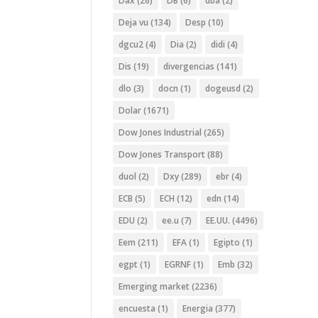
Dax
(26)
DB
(6)
dba
(2)
Deja vu
(134)
Desp
(10)
dgcu2
(4)
Dia
(2)
didi
(4)
Dis
(19)
divergencias
(141)
dlo
(3)
docn
(1)
dogeusd
(2)
Dolar
(1671)
Dow Jones Industrial
(265)
Dow Jones Transport
(88)
duol
(2)
Dxy
(289)
ebr
(4)
ECB
(5)
ECH
(12)
edn
(14)
EDU
(2)
ee.u
(7)
EE.UU.
(4496)
Eem
(211)
EFA
(1)
Egipto
(1)
egpt
(1)
EGRNF
(1)
Emb
(32)
Emerging market
(2236)
encuesta
(1)
Energia
(377)