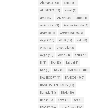
Alemania
(55)
alua
(46)
ALUMINIO
(49)
amat
(1)
amd
(47)
AMZN
(34)
anet
(1)
anécdotas
(3)
Arabia Saudita
(1)
aramco
(1)
Argentina
(2530)
Argt
(119)
ARKK
(37)
asts
(8)
AT&T
(5)
Australia
(5)
avgo
(10)
Aviso
(3)
azul
(27)
B
(3)
BA
(23)
Baba
(99)
bac
(6)
bak
(6)
BALANCES
(88)
BALTIC DRY
(1)
BANCOS
(907)
BANCOS CENTRALES
(13)
Barrick
(38)
BBAR
(89)
Bbd
(105)
bbva
(2)
bcs
(3)
BDORY
(10)
bear flags
(124)