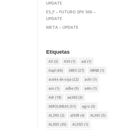
UPDATE
ES_F – FUTURO SPX 500 –
UPDATE
META – UPDATE
Etiquetas
A3
(2)
A50
(1)
aal
(1)
Aapl
(66)
ABEV
(27)
ABNB
(1)
aceite de soja
(22)
achr
(1)
acn
(1)
adbe
(9)
adm
(1)
Adr
(18)
ae38d
(3)
AEROLINEAS
(51)
agro
(3)
AL29D
(2)
al30$
(4)
AL30C
(5)
AL30D
(45)
AL35D
(1)