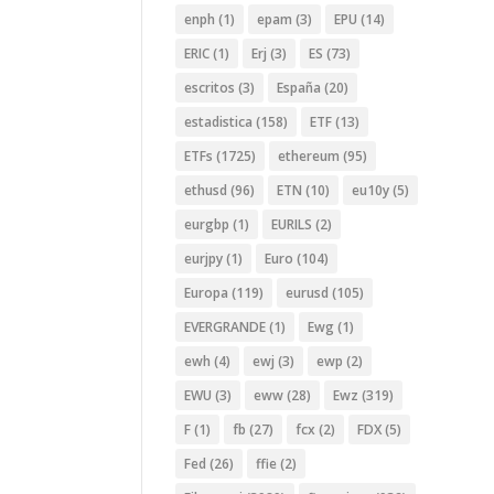
enph
(1)
epam
(3)
EPU
(14)
ERIC
(1)
Erj
(3)
ES
(73)
escritos
(3)
España
(20)
estadistica
(158)
ETF
(13)
ETFs
(1725)
ethereum
(95)
ethusd
(96)
ETN
(10)
eu10y
(5)
eurgbp
(1)
EURILS
(2)
eurjpy
(1)
Euro
(104)
Europa
(119)
eurusd
(105)
EVERGRANDE
(1)
Ewg
(1)
ewh
(4)
ewj
(3)
ewp
(2)
EWU
(3)
eww
(28)
Ewz
(319)
F
(1)
fb
(27)
fcx
(2)
FDX
(5)
Fed
(26)
ffie
(2)