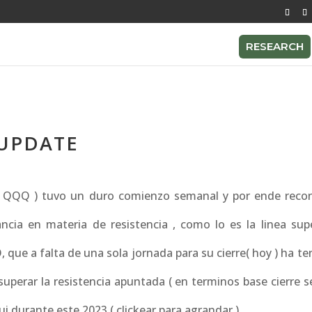
RESEARCH
 UPDATE
f, QQQ ) tuvo un duro comienzo semanal y por ende recon
ia en materia de resistencia , como lo es la linea supe
 que a falta de una sola jornada para su cierre( hoy ) ha t
 superar la resistencia apuntada ( en terminos base cierre 
ui durante este 2023.( clickear para agrandar )