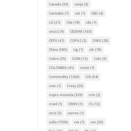
Canada
(93)
canje
(3)
Cannabis
(1)
cat
(1)
CBD
(4)
ccl
(21)
Cde
(18)
cds
(1)
ceco2
(9)
CEDEAR
(103)
CEPU
(41)
CGPA2
(2)
CHILE
(28)
China
(585)
cig
(1)
citi
(18)
Cobre
(35)
COIN
(12)
Colo
(5)
COLOMBIA
(41)
come
(7)
Commodity
(1260)
Crb
(54)
cres
(1)
Cresy
(30)
cripto moneda
(339)
crm
(2)
crwd
(1)
CRWV
(1)
CS
(12)
csco
(3)
cursos
(1)
cuña
(1930)
cvs
(1)
cvx
(33)