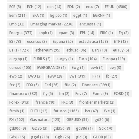
ECB
(5)
ECH
(12)
edn
(14)
EDU
(2)
ee.u
(7)
EE.UU.
(4500)
Eem
(211)
EFA
(1)
Egipto
(1)
egpt
(1)
EGRNF
(1)
Emb
(32)
Emerging market
(2236)
encuesta
(1)
Energia
(377)
enph
(1)
epam
(3)
EPU
(14)
ERIC
(1)
Erj
(3)
ES
(73)
escritos
(3)
España
(20)
estadistica
(158)
ETF
(13)
ETFs
(1727)
ethereum
(95)
ethusd
(96)
ETN
(10)
eu10y
(5)
eurgbp
(1)
EURILS
(2)
eurjpy
(1)
Euro
(104)
Europa
(119)
eurusd
(105)
EVERGRANDE
(1)
Ewg
(1)
ewh
(4)
ewj
(3)
ewp
(2)
EWU
(3)
eww
(28)
Ewz
(319)
F
(1)
fb
(27)
fcx
(2)
FDX
(5)
Fed
(26)
ffie
(2)
Fibonacci
(3991)
financiero
(932)
fly
(5)
fm
(2)
Fnv
(7)
Fomc
(9)
FORD
(1)
Forex
(913)
francia
(10)
FRC
(3)
frontier markets
(2)
ftmib
(1)
FUTU
(12)
futuros
(1165)
fvx
(47)
fxe
(1)
FXI
(102)
Gas natural
(123)
GBPUSD
(39)
gd30
(6)
gd30d
(9)
GD35
(3)
gd35d
(8)
gd38d
(1)
Gdx
(70)
Gdxj
(15)
ggal
(218)
Ggb
(26)
gld
(3)
GLOB
(63)