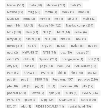
Merval
(594)
meta
(30)
Metales
(789)
metr
(2)
Mexico
(69)
mirg
(23)
mmm
(4)
Moex
(1)
moh
(1)
MORI
(2)
mrna
(3)
mrvl
(1)
ms
(1)
MSCI
(5)
msft
(42)
mstr
(14)
MU
(3)
Nasdaq 100
(422)
Nasdaq comp.
(201)
NDX
(388)
Nem
(24)
NET
(1)
NFLX
(14)
nickel
(6)
nifty50
(1)
nikkei
(11)
NIO
(60)
nke
(16)
nok
(1)
noruega
(5)
nq
(79)
nrgv
(4)
nu
(33)
nvda
(48)
nvo
(4)
nycb
(2)
NYFANG
(6)
NYSE
(14)
oex
(29)
ogzpy
(1)
oibr3
(2)
oklo
(1)
Opinion
(202)
orange juice
(1)
orcl
(12)
oxy
(24)
Paas
(31)
pags
(23)
PALL
(25)
PALLADIUM
(32)
Pam
(57)
PANW
(1)
PATH
(4)
pbi
(1)
Pbr
(145)
pce
(2)
pdd
(6)
pep
(1)
PERU
(18)
Peso Arg.
(457)
petroleo
(280)
pfe
(10)
pff
(3)
pg
(4)
PL
(1)
platinum
(28)
pltr
(12)
podcast
(200)
Powell
(7)
pplt
(20)
PUTIN
(1)
PYMES
(234)
PYPL
(27)
qcom
(9)
Qqq
(224)
Quantum
(3)
Ratio
(920)
RCL
(1)
rddt
(1)
REDES SOCIALES
(41)
rentabilidad
(19)