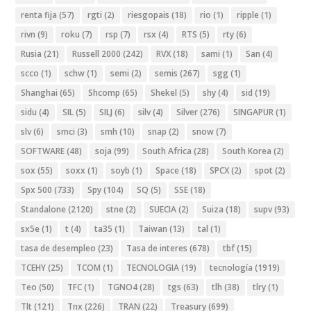
renta fija
(57)
rgti
(2)
riesgopais
(18)
rio
(1)
ripple
(1)
rivn
(9)
roku
(7)
rsp
(7)
rsx
(4)
RTS
(5)
rty
(6)
Rusia
(21)
Russell 2000
(242)
RVX
(18)
sami
(1)
San
(4)
scco
(1)
schw
(1)
semi
(2)
semis
(267)
sgg
(1)
Shanghai
(65)
Shcomp
(65)
Shekel
(5)
shy
(4)
sid
(19)
sidu
(4)
SIL
(5)
SILJ
(6)
silv
(4)
Silver
(276)
SINGAPUR
(1)
slv
(6)
smci
(3)
smh
(10)
snap
(2)
snow
(7)
SOFTWARE
(48)
soja
(99)
South Africa
(28)
South Korea
(2)
sox
(55)
soxx
(1)
soyb
(1)
Space
(18)
SPCX
(2)
spot
(2)
Spx 500
(733)
Spy
(104)
SQ
(5)
SSE
(18)
Standalone
(2120)
stne
(2)
SUECIA
(2)
Suiza
(18)
supv
(93)
sx5e
(1)
t
(4)
ta35
(1)
Taiwan
(13)
tal
(1)
tasa de desempleo
(23)
Tasa de interes
(678)
tbf
(15)
TCEHY
(25)
TCOM
(1)
TECNOLOGIA
(19)
tecnología
(1919)
Teo
(50)
TFC
(1)
TGNO4
(28)
tgs
(63)
tlh
(38)
tlry
(1)
Tlt
(121)
Tnx
(226)
TRAN
(22)
Treasury
(699)