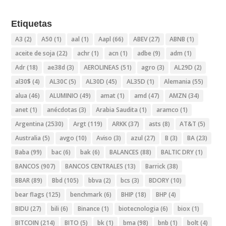
Etiquetas
A3
(2)
A50
(1)
aal
(1)
Aapl
(66)
ABEV
(27)
ABNB
(1)
aceite de soja
(22)
achr
(1)
acn
(1)
adbe
(9)
adm
(1)
Adr
(18)
ae38d
(3)
AEROLINEAS
(51)
agro
(3)
AL29D
(2)
al30$
(4)
AL30C
(5)
AL30D
(45)
AL35D
(1)
Alemania
(55)
alua
(46)
ALUMINIO
(49)
amat
(1)
amd
(47)
AMZN
(34)
anet
(1)
anécdotas
(3)
Arabia Saudita
(1)
aramco
(1)
Argentina
(2530)
Argt
(119)
ARKK
(37)
asts
(8)
AT&T
(5)
Australia
(5)
avgo
(10)
Aviso
(3)
azul
(27)
B
(3)
BA
(23)
Baba
(99)
bac
(6)
bak
(6)
BALANCES
(88)
BALTIC DRY
(1)
BANCOS
(907)
BANCOS CENTRALES
(13)
Barrick
(38)
BBAR
(89)
Bbd
(105)
bbva
(2)
bcs
(3)
BDORY
(10)
bear flags
(125)
benchmark
(6)
BHIP
(18)
BHP
(4)
BIDU
(27)
bili
(6)
Binance
(1)
biotecnologia
(6)
biox
(1)
BITCOIN
(214)
BITO
(5)
bk
(1)
bma
(98)
bnb
(1)
bolt
(4)