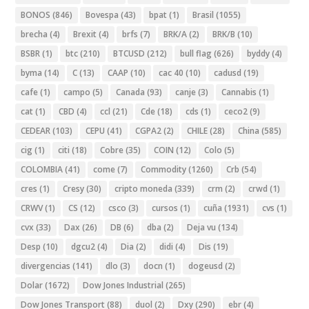
BONOS
(846)
Bovespa
(43)
bpat
(1)
Brasil
(1055)
brecha
(4)
Brexit
(4)
brfs
(7)
BRK/A
(2)
BRK/B
(10)
BSBR
(1)
btc
(210)
BTCUSD
(212)
bull flag
(626)
byddy
(4)
byma
(14)
C
(13)
CAAP
(10)
cac 40
(10)
cadusd
(19)
cafe
(1)
campo
(5)
Canada
(93)
canje
(3)
Cannabis
(1)
cat
(1)
CBD
(4)
ccl
(21)
Cde
(18)
cds
(1)
ceco2
(9)
CEDEAR
(103)
CEPU
(41)
CGPA2
(2)
CHILE
(28)
China
(585)
cig
(1)
citi
(18)
Cobre
(35)
COIN
(12)
Colo
(5)
COLOMBIA
(41)
come
(7)
Commodity
(1260)
Crb
(54)
cres
(1)
Cresy
(30)
cripto moneda
(339)
crm
(2)
crwd
(1)
CRWV
(1)
CS
(12)
csco
(3)
cursos
(1)
cuña
(1931)
cvs
(1)
cvx
(33)
Dax
(26)
DB
(6)
dba
(2)
Deja vu
(134)
Desp
(10)
dgcu2
(4)
Dia
(2)
didi
(4)
Dis
(19)
divergencias
(141)
dlo
(3)
docn
(1)
dogeusd
(2)
Dolar
(1672)
Dow Jones Industrial
(265)
Dow Jones Transport
(88)
duol
(2)
Dxy
(290)
ebr
(4)