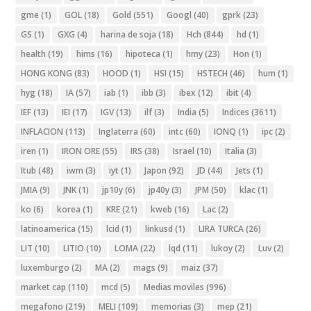
gme
(1)
GOL
(18)
Gold
(551)
Googl
(40)
gprk
(23)
GS
(1)
GXG
(4)
harina de soja
(18)
Hch
(844)
hd
(1)
health
(19)
hims
(16)
hipoteca
(1)
hmy
(23)
Hon
(1)
HONG KONG
(83)
HOOD
(1)
HSI
(15)
HSTECH
(46)
hum
(1)
hyg
(18)
IA
(57)
iab
(1)
ibb
(3)
ibex
(12)
ibit
(4)
IEF
(13)
IEI
(17)
IGV
(13)
ilf
(3)
India
(5)
Indices
(3611)
INFLACION
(113)
Inglaterra
(60)
intc
(60)
IONQ
(1)
ipc
(2)
iren
(1)
IRON ORE
(55)
IRS
(38)
Israel
(10)
Italia
(3)
Itub
(48)
iwm
(3)
iyt
(1)
Japon
(92)
JD
(44)
Jets
(1)
JMIA
(9)
JNK
(1)
jp10y
(6)
jp40y
(3)
JPM
(50)
klac
(1)
ko
(6)
korea
(1)
KRE
(21)
kweb
(16)
Lac
(2)
latinoamerica
(15)
lcid
(1)
linkusd
(1)
LIRA TURCA
(26)
LIT
(10)
LITIO
(10)
LOMA
(22)
lqd
(11)
lukoy
(2)
Luv
(2)
luxemburgo
(2)
MA
(2)
mags
(9)
maiz
(37)
market cap
(110)
mcd
(5)
Medias moviles
(996)
megafono
(219)
MELI
(109)
memorias
(3)
mep
(21)