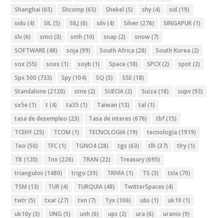
Shanghai
(65)
Shcomp
(65)
Shekel
(5)
shy
(4)
sid
(19)
sidu
(4)
SIL
(5)
SILJ
(6)
silv
(4)
Silver
(276)
SINGAPUR
(1)
slv
(6)
smci
(3)
smh
(10)
snap
(2)
snow
(7)
SOFTWARE
(48)
soja
(99)
South Africa
(28)
South Korea
(2)
sox
(55)
soxx
(1)
soyb
(1)
Space
(18)
SPCX
(2)
spot
(2)
Spx 500
(733)
Spy
(104)
SQ
(5)
SSE
(18)
Standalone
(2120)
stne
(2)
SUECIA
(2)
Suiza
(18)
supv
(93)
sx5e
(1)
t
(4)
ta35
(1)
Taiwan
(13)
tal
(1)
tasa de desempleo
(23)
Tasa de interes
(676)
tbf
(15)
TCEHY
(25)
TCOM
(1)
TECNOLOGIA
(19)
tecnología
(1919)
Teo
(50)
TFC
(1)
TGNO4
(28)
tgs
(63)
tlh
(37)
tlry
(1)
Tlt
(120)
Tnx
(226)
TRAN
(22)
Treasury
(695)
triangulos
(1480)
trigo
(39)
TRIVIA
(1)
TS
(3)
tsla
(70)
TSM
(13)
TUR
(4)
TURQUIA
(48)
TwitterSpaces
(4)
twtr
(5)
txar
(27)
txn
(7)
Tyx
(106)
ubs
(1)
uk10
(1)
uk10y
(3)
UNG
(5)
unh
(6)
ups
(2)
ura
(6)
uranio
(9)