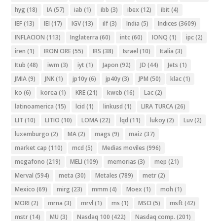
hyg
(18)
IA
(57)
iab
(1)
ibb
(3)
ibex
(12)
ibit
(4)
IEF
(13)
IEI
(17)
IGV
(13)
ilf
(3)
India
(5)
Indices
(3609)
INFLACION
(113)
Inglaterra
(60)
intc
(60)
IONQ
(1)
ipc
(2)
iren
(1)
IRON ORE
(55)
IRS
(38)
Israel
(10)
Italia
(3)
Itub
(48)
iwm
(3)
iyt
(1)
Japon
(92)
JD
(44)
Jets
(1)
JMIA
(9)
JNK
(1)
jp10y
(6)
jp40y
(3)
JPM
(50)
klac
(1)
ko
(6)
korea
(1)
KRE
(21)
kweb
(16)
Lac
(2)
latinoamerica
(15)
lcid
(1)
linkusd
(1)
LIRA TURCA
(26)
LIT
(10)
LITIO
(10)
LOMA
(22)
lqd
(11)
lukoy
(2)
Luv
(2)
luxemburgo
(2)
MA
(2)
mags
(9)
maiz
(37)
market cap
(110)
mcd
(5)
Medias moviles
(996)
megafono
(219)
MELI
(109)
memorias
(3)
mep
(21)
Merval
(594)
meta
(30)
Metales
(789)
metr
(2)
Mexico
(69)
mirg
(23)
mmm
(4)
Moex
(1)
moh
(1)
MORI
(2)
mrna
(3)
mrvl
(1)
ms
(1)
MSCI
(5)
msft
(42)
mstr
(14)
MU
(3)
Nasdaq 100
(422)
Nasdaq comp.
(201)