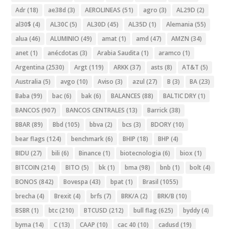
Adr
(18)
ae38d
(3)
AEROLINEAS
(51)
agro
(3)
AL29D
(2)
al30$
(4)
AL30C
(5)
AL30D
(45)
AL35D
(1)
Alemania
(55)
alua
(46)
ALUMINIO
(49)
amat
(1)
amd
(47)
AMZN
(34)
anet
(1)
anécdotas
(3)
Arabia Saudita
(1)
aramco
(1)
Argentina
(2530)
Argt
(119)
ARKK
(37)
asts
(8)
AT&T
(5)
Australia
(5)
avgo
(10)
Aviso
(3)
azul
(27)
B
(3)
BA
(23)
Baba
(99)
bac
(6)
bak
(6)
BALANCES
(88)
BALTIC DRY
(1)
BANCOS
(907)
BANCOS CENTRALES
(13)
Barrick
(38)
BBAR
(89)
Bbd
(105)
bbva
(2)
bcs
(3)
BDORY
(10)
bear flags
(124)
benchmark
(6)
BHIP
(18)
BHP
(4)
BIDU
(27)
bili
(6)
Binance
(1)
biotecnologia
(6)
biox
(1)
BITCOIN
(214)
BITO
(5)
bk
(1)
bma
(98)
bnb
(1)
bolt
(4)
BONOS
(842)
Bovespa
(43)
bpat
(1)
Brasil
(1055)
brecha
(4)
Brexit
(4)
brfs
(7)
BRK/A
(2)
BRK/B
(10)
BSBR
(1)
btc
(210)
BTCUSD
(212)
bull flag
(625)
byddy
(4)
byma
(14)
C
(13)
CAAP
(10)
cac 40
(10)
cadusd
(19)