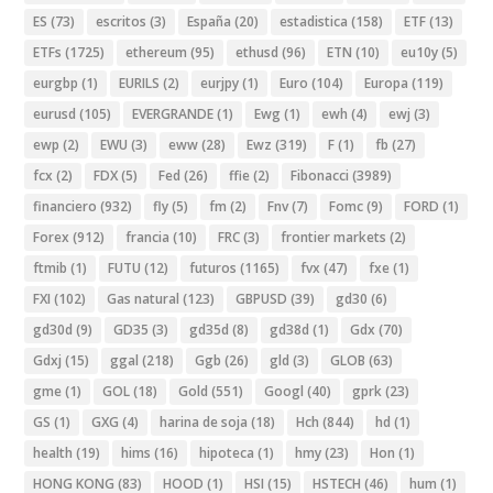
ES
(73)
escritos
(3)
España
(20)
estadistica
(158)
ETF
(13)
ETFs
(1725)
ethereum
(95)
ethusd
(96)
ETN
(10)
eu10y
(5)
eurgbp
(1)
EURILS
(2)
eurjpy
(1)
Euro
(104)
Europa
(119)
eurusd
(105)
EVERGRANDE
(1)
Ewg
(1)
ewh
(4)
ewj
(3)
ewp
(2)
EWU
(3)
eww
(28)
Ewz
(319)
F
(1)
fb
(27)
fcx
(2)
FDX
(5)
Fed
(26)
ffie
(2)
Fibonacci
(3989)
financiero
(932)
fly
(5)
fm
(2)
Fnv
(7)
Fomc
(9)
FORD
(1)
Forex
(912)
francia
(10)
FRC
(3)
frontier markets
(2)
ftmib
(1)
FUTU
(12)
futuros
(1165)
fvx
(47)
fxe
(1)
FXI
(102)
Gas natural
(123)
GBPUSD
(39)
gd30
(6)
gd30d
(9)
GD35
(3)
gd35d
(8)
gd38d
(1)
Gdx
(70)
Gdxj
(15)
ggal
(218)
Ggb
(26)
gld
(3)
GLOB
(63)
gme
(1)
GOL
(18)
Gold
(551)
Googl
(40)
gprk
(23)
GS
(1)
GXG
(4)
harina de soja
(18)
Hch
(844)
hd
(1)
health
(19)
hims
(16)
hipoteca
(1)
hmy
(23)
Hon
(1)
HONG KONG
(83)
HOOD
(1)
HSI
(15)
HSTECH
(46)
hum
(1)