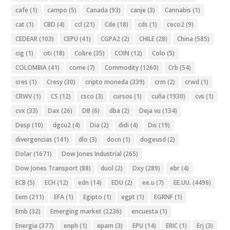
cafe
(1)
campo
(5)
Canada
(93)
canje
(3)
Cannabis
(1)
cat
(1)
CBD
(4)
ccl
(21)
Cde
(18)
cds
(1)
ceco2
(9)
CEDEAR
(103)
CEPU
(41)
CGPA2
(2)
CHILE
(28)
China
(585)
cig
(1)
citi
(18)
Cobre
(35)
COIN
(12)
Colo
(5)
COLOMBIA
(41)
come
(7)
Commodity
(1260)
Crb
(54)
cres
(1)
Cresy
(30)
cripto moneda
(339)
crm
(2)
crwd
(1)
CRWV
(1)
CS
(12)
csco
(3)
cursos
(1)
cuña
(1930)
cvs
(1)
cvx
(33)
Dax
(26)
DB
(6)
dba
(2)
Deja vu
(134)
Desp
(10)
dgcu2
(4)
Dia
(2)
didi
(4)
Dis
(19)
divergencias
(141)
dlo
(3)
docn
(1)
dogeusd
(2)
Dolar
(1671)
Dow Jones Industrial
(265)
Dow Jones Transport
(88)
duol
(2)
Dxy
(289)
ebr
(4)
ECB
(5)
ECH
(12)
edn
(14)
EDU
(2)
ee.u
(7)
EE.UU.
(4496)
Eem
(211)
EFA
(1)
Egipto
(1)
egpt
(1)
EGRNF
(1)
Emb
(32)
Emerging market
(2236)
encuesta
(1)
Energia
(377)
enph
(1)
epam
(3)
EPU
(14)
ERIC
(1)
Erj
(3)