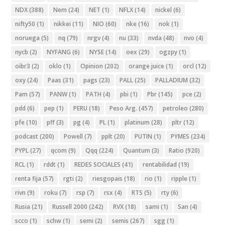
NDX
(388)
Nem
(24)
NET
(1)
NFLX
(14)
nickel
(6)
nifty50
(1)
nikkei
(11)
NIO
(60)
nke
(16)
nok
(1)
noruega
(5)
nq
(79)
nrgv
(4)
nu
(33)
nvda
(48)
nvo
(4)
nycb
(2)
NYFANG
(6)
NYSE
(14)
oex
(29)
ogzpy
(1)
oibr3
(2)
oklo
(1)
Opinion
(202)
orange juice
(1)
orcl
(12)
oxy
(24)
Paas
(31)
pags
(23)
PALL
(25)
PALLADIUM
(32)
Pam
(57)
PANW
(1)
PATH
(4)
pbi
(1)
Pbr
(145)
pce
(2)
pdd
(6)
pep
(1)
PERU
(18)
Peso Arg.
(457)
petroleo
(280)
pfe
(10)
pff
(3)
pg
(4)
PL
(1)
platinum
(28)
pltr
(12)
podcast
(200)
Powell
(7)
pplt
(20)
PUTIN
(1)
PYMES
(234)
PYPL
(27)
qcom
(9)
Qqq
(224)
Quantum
(3)
Ratio
(920)
RCL
(1)
rddt
(1)
REDES SOCIALES
(41)
rentabilidad
(19)
renta fija
(57)
rgti
(2)
riesgopais
(18)
rio
(1)
ripple
(1)
rivn
(9)
roku
(7)
rsp
(7)
rsx
(4)
RTS
(5)
rty
(6)
Rusia
(21)
Russell 2000
(242)
RVX
(18)
sami
(1)
San
(4)
scco
(1)
schw
(1)
semi
(2)
semis
(267)
sgg
(1)