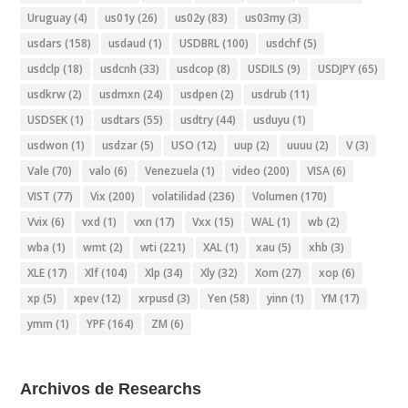
Uruguay
(4)
us01y
(26)
us02y
(83)
us03my
(3)
usdars
(158)
usdaud
(1)
USDBRL
(100)
usdchf
(5)
usdclp
(18)
usdcnh
(33)
usdcop
(8)
USDILS
(9)
USDJPY
(65)
usdkrw
(2)
usdmxn
(24)
usdpen
(2)
usdrub
(11)
USDSEK
(1)
usdtars
(55)
usdtry
(44)
usduyu
(1)
usdwon
(1)
usdzar
(5)
USO
(12)
uup
(2)
uuuu
(2)
V
(3)
Vale
(70)
valo
(6)
Venezuela
(1)
video
(200)
VISA
(6)
VIST
(77)
Vix
(200)
volatilidad
(236)
Volumen
(170)
Vvix
(6)
vxd
(1)
vxn
(17)
Vxx
(15)
WAL
(1)
wb
(2)
wba
(1)
wmt
(2)
wti
(221)
XAL
(1)
xau
(5)
xhb
(3)
XLE
(17)
Xlf
(104)
Xlp
(34)
Xly
(32)
Xom
(27)
xop
(6)
xp
(5)
xpev
(12)
xrpusd
(3)
Yen
(58)
yinn
(1)
YM
(17)
ymm
(1)
YPF
(164)
ZM
(6)
Archivos de Researchs