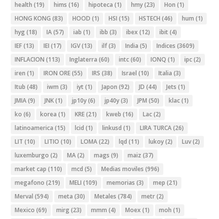
health
(19)
hims
(16)
hipoteca
(1)
hmy
(23)
Hon
(1)
HONG KONG
(83)
HOOD
(1)
HSI
(15)
HSTECH
(46)
hum
(1)
hyg
(18)
IA
(57)
iab
(1)
ibb
(3)
ibex
(12)
ibit
(4)
IEF
(13)
IEI
(17)
IGV
(13)
ilf
(3)
India
(5)
Indices
(3609)
INFLACION
(113)
Inglaterra
(60)
intc
(60)
IONQ
(1)
ipc
(2)
iren
(1)
IRON ORE
(55)
IRS
(38)
Israel
(10)
Italia
(3)
Itub
(48)
iwm
(3)
iyt
(1)
Japon
(92)
JD
(44)
Jets
(1)
JMIA
(9)
JNK
(1)
jp10y
(6)
jp40y
(3)
JPM
(50)
klac
(1)
ko
(6)
korea
(1)
KRE
(21)
kweb
(16)
Lac
(2)
latinoamerica
(15)
lcid
(1)
linkusd
(1)
LIRA TURCA
(26)
LIT
(10)
LITIO
(10)
LOMA
(22)
lqd
(11)
lukoy
(2)
Luv
(2)
luxemburgo
(2)
MA
(2)
mags
(9)
maiz
(37)
market cap
(110)
mcd
(5)
Medias moviles
(996)
megafono
(219)
MELI
(109)
memorias
(3)
mep
(21)
Merval
(594)
meta
(30)
Metales
(784)
metr
(2)
Mexico
(69)
mirg
(23)
mmm
(4)
Moex
(1)
moh
(1)