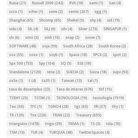
Rusia
(21)
Russell 2000
(242)
RVX
(18)
sami
(1)
San
(4)
scco
(1)
schw
(1)
semi
(2)
semis
(267)
sgg
(1)
Shanghai
(65)
Shcomp
(65)
Shekel
(5)
shy
(4)
sid
(19)
sidu
(4)
SIL
(4)
SILJ
(6)
silv
(4)
Silver
(273)
SINGAPUR
(1)
slv
(6)
smci
(3)
smh
(10)
snap
(2)
snow
(7)
SOFTWARE
(48)
soja
(99)
South Africa
(28)
South Korea
(2)
sox
(55)
soxx
(1)
soyb
(1)
Space
(18)
SPCX
(2)
spot
(2)
Spx 500
(733)
Spy
(104)
SQ
(5)
SSE
(18)
Standalone
(2120)
stne
(2)
SUECIA
(2)
Suiza
(18)
supv
(93)
sx5e
(1)
t
(4)
ta35
(1)
Taiwan
(13)
tal
(1)
tasa de desempleo
(23)
Tasa de interes
(676)
tbf
(15)
TCEHY
(25)
TCOM
(1)
TECNOLOGIA
(19)
tecnología
(1919)
Teo
(50)
TFC
(1)
TGNO4
(28)
tgs
(63)
tlh
(37)
tlry
(1)
Tlt
(120)
Tnx
(226)
TRAN
(22)
Treasury
(695)
triangulos
(1478)
trigo
(39)
TRIVIA
(1)
TS
(3)
tsla
(70)
TSM
(13)
TUR
(4)
TURQUIA
(48)
TwitterSpaces
(4)