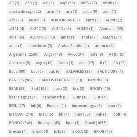
A3
(2)
A50
(1)
aal
(1)
Aapl
(66)
ABEV
(27)
ABNB
(1)
aceite de soja
(22)
achr
(1)
acn
(1)
adbe
(9)
adm
(1)
Adr
(18)
ae38d
(3)
AEROLINEAS
(51)
agro
(3)
AL29D
(2)
al30$
(4)
AL30C
(5)
AL30D
(45)
AL35D
(1)
Alemania
(55)
alua
(46)
ALUMINIO
(49)
amat
(1)
amd
(47)
AMZN
(34)
anet
(1)
anécdotas
(3)
Arabia Saudita
(1)
aramco
(1)
Argentina
(2530)
Argt
(119)
ARKK
(37)
asts
(8)
AT&T
(5)
Australia
(5)
avgo
(10)
Aviso
(3)
azul
(27)
B
(3)
BA
(23)
Baba
(99)
bac
(6)
bak
(6)
BALANCES
(88)
BALTIC DRY
(1)
BANCOS
(907)
BANCOS CENTRALES
(13)
Barrick
(38)
BBAR
(89)
Bbd
(105)
bbva
(2)
bcs
(3)
BDORY
(10)
bear flags
(124)
benchmark
(6)
BHIP
(18)
BHP
(4)
BIDU
(27)
bili
(6)
Binance
(1)
biotecnologia
(6)
biox
(1)
BITCOIN
(214)
BITO
(5)
bk
(1)
bma
(98)
bnb
(1)
bolt
(4)
BONOS
(842)
Bovespa
(43)
bpat
(1)
Brasil
(1055)
brecha
(4)
Brexit
(4)
brfs
(7)
BRK/A
(2)
BRK/B
(10)