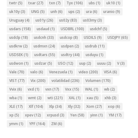
twtr
(5)
txar
(27)
txn
(7)
Tyx
(106)
ubs
(1)
uk10
(1)
uk10y
(3)
UNG
(5)
unh
(6)
ups
(2)
ura
(6)
uranio
(9)
Uruguay
(4)
us01y
(26)
us02y
(83)
us03my
(3)
usdars
(158)
usdaud
(1)
USDBRL
(100)
usdchf
(5)
usdclp
(18)
usdcnh
(33)
usdcop
(8)
USDILS
(9)
USDJPY
(65)
usdkrw
(2)
usdmxn
(24)
usdpen
(2)
usdrub
(11)
USDSEK
(1)
usdtars
(55)
usdtry
(44)
usduyu
(1)
usdwon
(1)
usdzar
(5)
USO
(12)
uup
(2)
uuuu
(2)
V
(3)
Vale
(70)
valo
(6)
Venezuela
(1)
video
(200)
VISA
(6)
VIST
(77)
Vix
(200)
volatilidad
(236)
Volumen
(170)
Vvix
(6)
vxd
(1)
vxn
(17)
Vxx
(15)
WAL
(1)
wb
(2)
wba
(1)
wmt
(2)
wti
(221)
XAL
(1)
xau
(5)
xhb
(3)
XLE
(17)
Xlf
(104)
Xlp
(34)
Xly
(32)
Xom
(27)
xop
(6)
xp
(5)
xpev
(12)
xrpusd
(3)
Yen
(58)
yinn
(1)
YM
(17)
ymm
(1)
YPF
(164)
ZM
(6)