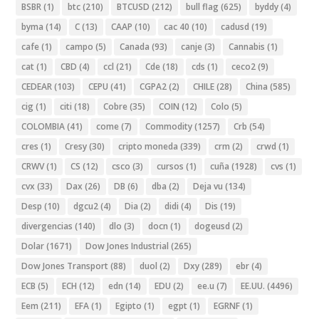
BSBR
(1)
btc
(210)
BTCUSD
(212)
bull flag
(625)
byddy
(4)
byma
(14)
C
(13)
CAAP
(10)
cac 40
(10)
cadusd
(19)
cafe
(1)
campo
(5)
Canada
(93)
canje
(3)
Cannabis
(1)
cat
(1)
CBD
(4)
ccl
(21)
Cde
(18)
cds
(1)
ceco2
(9)
CEDEAR
(103)
CEPU
(41)
CGPA2
(2)
CHILE
(28)
China
(585)
cig
(1)
citi
(18)
Cobre
(35)
COIN
(12)
Colo
(5)
COLOMBIA
(41)
come
(7)
Commodity
(1257)
Crb
(54)
cres
(1)
Cresy
(30)
cripto moneda
(339)
crm
(2)
crwd
(1)
CRWV
(1)
CS
(12)
csco
(3)
cursos
(1)
cuña
(1928)
cvs
(1)
cvx
(33)
Dax
(26)
DB
(6)
dba
(2)
Deja vu
(134)
Desp
(10)
dgcu2
(4)
Dia
(2)
didi
(4)
Dis
(19)
divergencias
(140)
dlo
(3)
docn
(1)
dogeusd
(2)
Dolar
(1671)
Dow Jones Industrial
(265)
Dow Jones Transport
(88)
duol
(2)
Dxy
(289)
ebr
(4)
ECB
(5)
ECH
(12)
edn
(14)
EDU
(2)
ee.u
(7)
EE.UU.
(4496)
Eem
(211)
EFA
(1)
Egipto
(1)
egpt
(1)
EGRNF
(1)