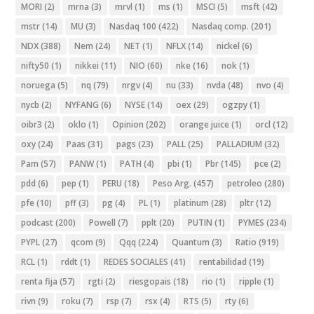
MORI
(2)
mrna
(3)
mrvl
(1)
ms
(1)
MSCI
(5)
msft
(42)
mstr
(14)
MU
(3)
Nasdaq 100
(422)
Nasdaq comp.
(201)
NDX
(388)
Nem
(24)
NET
(1)
NFLX
(14)
nickel
(6)
nifty50
(1)
nikkei
(11)
NIO
(60)
nke
(16)
nok
(1)
noruega
(5)
nq
(79)
nrgv
(4)
nu
(33)
nvda
(48)
nvo
(4)
nycb
(2)
NYFANG
(6)
NYSE
(14)
oex
(29)
ogzpy
(1)
oibr3
(2)
oklo
(1)
Opinion
(202)
orange juice
(1)
orcl
(12)
oxy
(24)
Paas
(31)
pags
(23)
PALL
(25)
PALLADIUM
(32)
Pam
(57)
PANW
(1)
PATH
(4)
pbi
(1)
Pbr
(145)
pce
(2)
pdd
(6)
pep
(1)
PERU
(18)
Peso Arg.
(457)
petroleo
(280)
pfe
(10)
pff
(3)
pg
(4)
PL
(1)
platinum
(28)
pltr
(12)
podcast
(200)
Powell
(7)
pplt
(20)
PUTIN
(1)
PYMES
(234)
PYPL
(27)
qcom
(9)
Qqq
(224)
Quantum
(3)
Ratio
(919)
RCL
(1)
rddt
(1)
REDES SOCIALES
(41)
rentabilidad
(19)
renta fija
(57)
rgti
(2)
riesgopais
(18)
rio
(1)
ripple
(1)
rivn
(9)
roku
(7)
rsp
(7)
rsx
(4)
RTS
(5)
rty
(6)