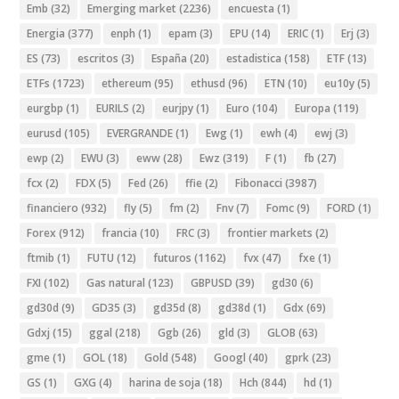
Emb
(32)
Emerging market
(2236)
encuesta
(1)
Energia
(377)
enph
(1)
epam
(3)
EPU
(14)
ERIC
(1)
Erj
(3)
ES
(73)
escritos
(3)
España
(20)
estadistica
(158)
ETF
(13)
ETFs
(1723)
ethereum
(95)
ethusd
(96)
ETN
(10)
eu10y
(5)
eurgbp
(1)
EURILS
(2)
eurjpy
(1)
Euro
(104)
Europa
(119)
eurusd
(105)
EVERGRANDE
(1)
Ewg
(1)
ewh
(4)
ewj
(3)
ewp
(2)
EWU
(3)
eww
(28)
Ewz
(319)
F
(1)
fb
(27)
fcx
(2)
FDX
(5)
Fed
(26)
ffie
(2)
Fibonacci
(3987)
financiero
(932)
fly
(5)
fm
(2)
Fnv
(7)
Fomc
(9)
FORD
(1)
Forex
(912)
francia
(10)
FRC
(3)
frontier markets
(2)
ftmib
(1)
FUTU
(12)
futuros
(1162)
fvx
(47)
fxe
(1)
FXI
(102)
Gas natural
(123)
GBPUSD
(39)
gd30
(6)
gd30d
(9)
GD35
(3)
gd35d
(8)
gd38d
(1)
Gdx
(69)
Gdxj
(15)
ggal
(218)
Ggb
(26)
gld
(3)
GLOB
(63)
gme
(1)
GOL
(18)
Gold
(548)
Googl
(40)
gprk
(23)
GS
(1)
GXG
(4)
harina de soja
(18)
Hch
(844)
hd
(1)