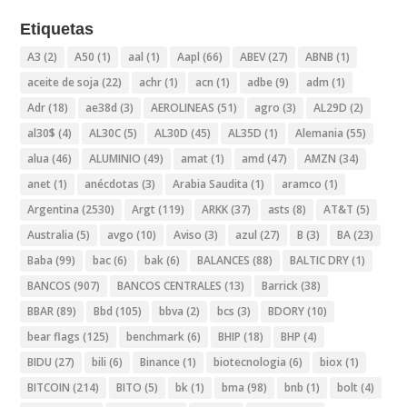
Etiquetas
A3
(2)
A50
(1)
aal
(1)
Aapl
(66)
ABEV
(27)
ABNB
(1)
aceite de soja
(22)
achr
(1)
acn
(1)
adbe
(9)
adm
(1)
Adr
(18)
ae38d
(3)
AEROLINEAS
(51)
agro
(3)
AL29D
(2)
al30$
(4)
AL30C
(5)
AL30D
(45)
AL35D
(1)
Alemania
(55)
alua
(46)
ALUMINIO
(49)
amat
(1)
amd
(47)
AMZN
(34)
anet
(1)
anécdotas
(3)
Arabia Saudita
(1)
aramco
(1)
Argentina
(2530)
Argt
(119)
ARKK
(37)
asts
(8)
AT&T
(5)
Australia
(5)
avgo
(10)
Aviso
(3)
azul
(27)
B
(3)
BA
(23)
Baba
(99)
bac
(6)
bak
(6)
BALANCES
(88)
BALTIC DRY
(1)
BANCOS
(907)
BANCOS CENTRALES
(13)
Barrick
(38)
BBAR
(89)
Bbd
(105)
bbva
(2)
bcs
(3)
BDORY
(10)
bear flags
(125)
benchmark
(6)
BHIP
(18)
BHP
(4)
BIDU
(27)
bili
(6)
Binance
(1)
biotecnologia
(6)
biox
(1)
BITCOIN
(214)
BITO
(5)
bk
(1)
bma
(98)
bnb
(1)
bolt
(4)