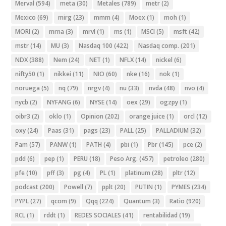
Merval
(594)
meta
(30)
Metales
(789)
metr
(2)
Mexico
(69)
mirg
(23)
mmm
(4)
Moex
(1)
moh
(1)
MORI
(2)
mrna
(3)
mrvl
(1)
ms
(1)
MSCI
(5)
msft
(42)
mstr
(14)
MU
(3)
Nasdaq 100
(422)
Nasdaq comp.
(201)
NDX
(388)
Nem
(24)
NET
(1)
NFLX
(14)
nickel
(6)
nifty50
(1)
nikkei
(11)
NIO
(60)
nke
(16)
nok
(1)
noruega
(5)
nq
(79)
nrgv
(4)
nu
(33)
nvda
(48)
nvo
(4)
nycb
(2)
NYFANG
(6)
NYSE
(14)
oex
(29)
ogzpy
(1)
oibr3
(2)
oklo
(1)
Opinion
(202)
orange juice
(1)
orcl
(12)
oxy
(24)
Paas
(31)
pags
(23)
PALL
(25)
PALLADIUM
(32)
Pam
(57)
PANW
(1)
PATH
(4)
pbi
(1)
Pbr
(145)
pce
(2)
pdd
(6)
pep
(1)
PERU
(18)
Peso Arg.
(457)
petroleo
(280)
pfe
(10)
pff
(3)
pg
(4)
PL
(1)
platinum
(28)
pltr
(12)
podcast
(200)
Powell
(7)
pplt
(20)
PUTIN
(1)
PYMES
(234)
PYPL
(27)
qcom
(9)
Qqq
(224)
Quantum
(3)
Ratio
(920)
RCL
(1)
rddt
(1)
REDES SOCIALES
(41)
rentabilidad
(19)