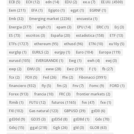
ECB
(5)
ECH
(12)
edn
(14)
EDU
(2)
ee.u
(7)
EE.UU.
(4500)
Eem
(211)
EFA
(1)
Egipto
(1)
egpt
(1)
EGRNF
(1)
Emb
(32)
Emerging market
(2236)
encuesta
(1)
Energia
(377)
enph
(1)
epam
(3)
EPU
(14)
ERIC
(1)
Erj
(3)
ES
(73)
escritos
(3)
España
(20)
estadistica
(158)
ETF
(13)
ETFs
(1727)
ethereum
(95)
ethusd
(96)
ETN
(10)
eu10y
(5)
eurgbp
(1)
EURILS
(2)
eurjpy
(1)
Euro
(104)
Europa
(119)
eurusd
(105)
EVERGRANDE
(1)
Ewg
(1)
ewh
(4)
ewj
(3)
ewp
(2)
EWU
(3)
eww
(28)
Ewz
(319)
F
(1)
fb
(27)
fcx
(2)
FDX
(5)
Fed
(26)
ffie
(2)
Fibonacci
(3991)
financiero
(932)
fly
(5)
fm
(2)
Fnv
(7)
Fomc
(9)
FORD
(1)
Forex
(913)
francia
(10)
FRC
(3)
frontier markets
(2)
ftmib
(1)
FUTU
(12)
futuros
(1165)
fvx
(47)
fxe
(1)
FXI
(102)
Gas natural
(123)
GBPUSD
(39)
gd30
(6)
gd30d
(9)
GD35
(3)
gd35d
(8)
gd38d
(1)
Gdx
(70)
Gdxj
(15)
ggal
(218)
Ggb
(26)
gld
(3)
GLOB
(63)