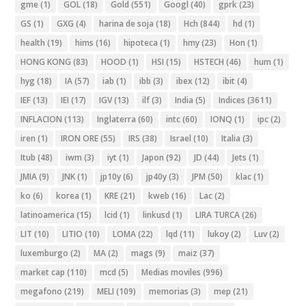
gme
(1)
GOL
(18)
Gold
(551)
Googl
(40)
gprk
(23)
GS
(1)
GXG
(4)
harina de soja
(18)
Hch
(844)
hd
(1)
health
(19)
hims
(16)
hipoteca
(1)
hmy
(23)
Hon
(1)
HONG KONG
(83)
HOOD
(1)
HSI
(15)
HSTECH
(46)
hum
(1)
hyg
(18)
IA
(57)
iab
(1)
ibb
(3)
ibex
(12)
ibit
(4)
IEF
(13)
IEI
(17)
IGV
(13)
ilf
(3)
India
(5)
Indices
(3611)
INFLACION
(113)
Inglaterra
(60)
intc
(60)
IONQ
(1)
ipc
(2)
iren
(1)
IRON ORE
(55)
IRS
(38)
Israel
(10)
Italia
(3)
Itub
(48)
iwm
(3)
iyt
(1)
Japon
(92)
JD
(44)
Jets
(1)
JMIA
(9)
JNK
(1)
jp10y
(6)
jp40y
(3)
JPM
(50)
klac
(1)
ko
(6)
korea
(1)
KRE
(21)
kweb
(16)
Lac
(2)
latinoamerica
(15)
lcid
(1)
linkusd
(1)
LIRA TURCA
(26)
LIT
(10)
LITIO
(10)
LOMA
(22)
lqd
(11)
lukoy
(2)
Luv
(2)
luxemburgo
(2)
MA
(2)
mags
(9)
maiz
(37)
market cap
(110)
mcd
(5)
Medias moviles
(996)
megafono
(219)
MELI
(109)
memorias
(3)
mep
(21)