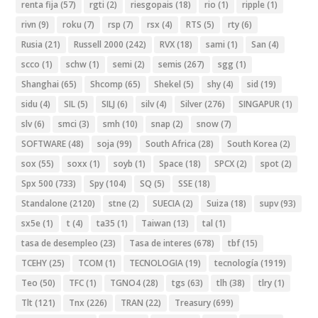
renta fija
(57)
rgti
(2)
riesgopais
(18)
rio
(1)
ripple
(1)
rivn
(9)
roku
(7)
rsp
(7)
rsx
(4)
RTS
(5)
rty
(6)
Rusia
(21)
Russell 2000
(242)
RVX
(18)
sami
(1)
San
(4)
scco
(1)
schw
(1)
semi
(2)
semis
(267)
sgg
(1)
Shanghai
(65)
Shcomp
(65)
Shekel
(5)
shy
(4)
sid
(19)
sidu
(4)
SIL
(5)
SILJ
(6)
silv
(4)
Silver
(276)
SINGAPUR
(1)
slv
(6)
smci
(3)
smh
(10)
snap
(2)
snow
(7)
SOFTWARE
(48)
soja
(99)
South Africa
(28)
South Korea
(2)
sox
(55)
soxx
(1)
soyb
(1)
Space
(18)
SPCX
(2)
spot
(2)
Spx 500
(733)
Spy
(104)
SQ
(5)
SSE
(18)
Standalone
(2120)
stne
(2)
SUECIA
(2)
Suiza
(18)
supv
(93)
sx5e
(1)
t
(4)
ta35
(1)
Taiwan
(13)
tal
(1)
tasa de desempleo
(23)
Tasa de interes
(678)
tbf
(15)
TCEHY
(25)
TCOM
(1)
TECNOLOGIA
(19)
tecnología
(1919)
Teo
(50)
TFC
(1)
TGNO4
(28)
tgs
(63)
tlh
(38)
tlry
(1)
Tlt
(121)
Tnx
(226)
TRAN
(22)
Treasury
(699)