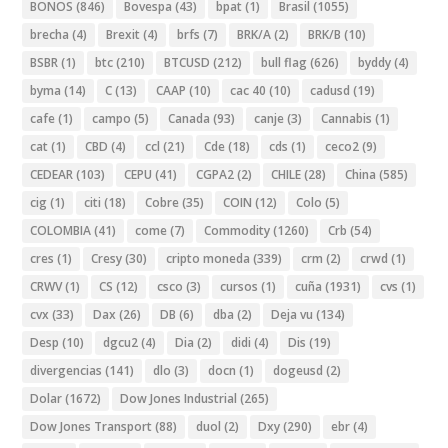
BONOS
(846)
Bovespa
(43)
bpat
(1)
Brasil
(1055)
brecha
(4)
Brexit
(4)
brfs
(7)
BRK/A
(2)
BRK/B
(10)
BSBR
(1)
btc
(210)
BTCUSD
(212)
bull flag
(626)
byddy
(4)
byma
(14)
C
(13)
CAAP
(10)
cac 40
(10)
cadusd
(19)
cafe
(1)
campo
(5)
Canada
(93)
canje
(3)
Cannabis
(1)
cat
(1)
CBD
(4)
ccl
(21)
Cde
(18)
cds
(1)
ceco2
(9)
CEDEAR
(103)
CEPU
(41)
CGPA2
(2)
CHILE
(28)
China
(585)
cig
(1)
citi
(18)
Cobre
(35)
COIN
(12)
Colo
(5)
COLOMBIA
(41)
come
(7)
Commodity
(1260)
Crb
(54)
cres
(1)
Cresy
(30)
cripto moneda
(339)
crm
(2)
crwd
(1)
CRWV
(1)
CS
(12)
csco
(3)
cursos
(1)
cuña
(1931)
cvs
(1)
cvx
(33)
Dax
(26)
DB
(6)
dba
(2)
Deja vu
(134)
Desp
(10)
dgcu2
(4)
Dia
(2)
didi
(4)
Dis
(19)
divergencias
(141)
dlo
(3)
docn
(1)
dogeusd
(2)
Dolar
(1672)
Dow Jones Industrial
(265)
Dow Jones Transport
(88)
duol
(2)
Dxy
(290)
ebr
(4)