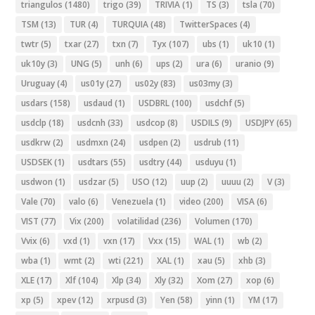
triangulos
(1480)
trigo
(39)
TRIVIA
(1)
TS
(3)
tsla
(70)
TSM
(13)
TUR
(4)
TURQUIA
(48)
TwitterSpaces
(4)
twtr
(5)
txar
(27)
txn
(7)
Tyx
(107)
ubs
(1)
uk10
(1)
uk10y
(3)
UNG
(5)
unh
(6)
ups
(2)
ura
(6)
uranio
(9)
Uruguay
(4)
us01y
(27)
us02y
(83)
us03my
(3)
usdars
(158)
usdaud
(1)
USDBRL
(100)
usdchf
(5)
usdclp
(18)
usdcnh
(33)
usdcop
(8)
USDILS
(9)
USDJPY
(65)
usdkrw
(2)
usdmxn
(24)
usdpen
(2)
usdrub
(11)
USDSEK
(1)
usdtars
(55)
usdtry
(44)
usduyu
(1)
usdwon
(1)
usdzar
(5)
USO
(12)
uup
(2)
uuuu
(2)
V
(3)
Vale
(70)
valo
(6)
Venezuela
(1)
video
(200)
VISA
(6)
VIST
(77)
Vix
(200)
volatilidad
(236)
Volumen
(170)
Vvix
(6)
vxd
(1)
vxn
(17)
Vxx
(15)
WAL
(1)
wb
(2)
wba
(1)
wmt
(2)
wti
(221)
XAL
(1)
xau
(5)
xhb
(3)
XLE
(17)
Xlf
(104)
Xlp
(34)
Xly
(32)
Xom
(27)
xop
(6)
xp
(5)
xpev
(12)
xrpusd
(3)
Yen
(58)
yinn
(1)
YM
(17)