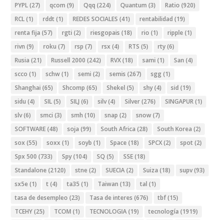
PYPL
(27)
qcom
(9)
Qqq
(224)
Quantum
(3)
Ratio
(920)
RCL
(1)
rddt
(1)
REDES SOCIALES
(41)
rentabilidad
(19)
renta fija
(57)
rgti
(2)
riesgopais
(18)
rio
(1)
ripple
(1)
rivn
(9)
roku
(7)
rsp
(7)
rsx
(4)
RTS
(5)
rty
(6)
Rusia
(21)
Russell 2000
(242)
RVX
(18)
sami
(1)
San
(4)
scco
(1)
schw
(1)
semi
(2)
semis
(267)
sgg
(1)
Shanghai
(65)
Shcomp
(65)
Shekel
(5)
shy
(4)
sid
(19)
sidu
(4)
SIL
(5)
SILJ
(6)
silv
(4)
Silver
(276)
SINGAPUR
(1)
slv
(6)
smci
(3)
smh
(10)
snap
(2)
snow
(7)
SOFTWARE
(48)
soja
(99)
South Africa
(28)
South Korea
(2)
sox
(55)
soxx
(1)
soyb
(1)
Space
(18)
SPCX
(2)
spot
(2)
Spx 500
(733)
Spy
(104)
SQ
(5)
SSE
(18)
Standalone
(2120)
stne
(2)
SUECIA
(2)
Suiza
(18)
supv
(93)
sx5e
(1)
t
(4)
ta35
(1)
Taiwan
(13)
tal
(1)
tasa de desempleo
(23)
Tasa de interes
(676)
tbf
(15)
TCEHY
(25)
TCOM
(1)
TECNOLOGIA
(19)
tecnología
(1919)