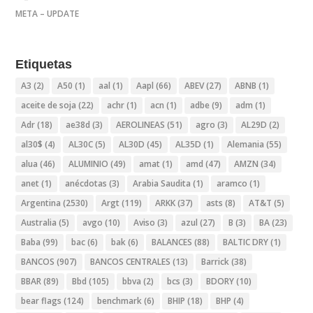
META – UPDATE
Etiquetas
A3
(2)
A50
(1)
aal
(1)
Aapl
(66)
ABEV
(27)
ABNB
(1)
aceite de soja
(22)
achr
(1)
acn
(1)
adbe
(9)
adm
(1)
Adr
(18)
ae38d
(3)
AEROLINEAS
(51)
agro
(3)
AL29D
(2)
al30$
(4)
AL30C
(5)
AL30D
(45)
AL35D
(1)
Alemania
(55)
alua
(46)
ALUMINIO
(49)
amat
(1)
amd
(47)
AMZN
(34)
anet
(1)
anécdotas
(3)
Arabia Saudita
(1)
aramco
(1)
Argentina
(2530)
Argt
(119)
ARKK
(37)
asts
(8)
AT&T
(5)
Australia
(5)
avgo
(10)
Aviso
(3)
azul
(27)
B
(3)
BA
(23)
Baba
(99)
bac
(6)
bak
(6)
BALANCES
(88)
BALTIC DRY
(1)
BANCOS
(907)
BANCOS CENTRALES
(13)
Barrick
(38)
BBAR
(89)
Bbd
(105)
bbva
(2)
bcs
(3)
BDORY
(10)
bear flags
(124)
benchmark
(6)
BHIP
(18)
BHP
(4)