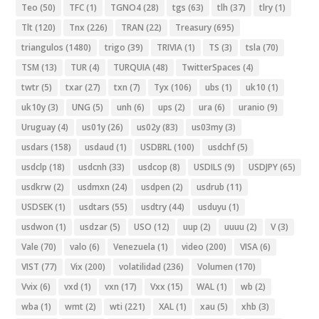
Teo
(50)
TFC
(1)
TGNO4
(28)
tgs
(63)
tlh
(37)
tlry
(1)
Tlt
(120)
Tnx
(226)
TRAN
(22)
Treasury
(695)
triangulos
(1480)
trigo
(39)
TRIVIA
(1)
TS
(3)
tsla
(70)
TSM
(13)
TUR
(4)
TURQUIA
(48)
TwitterSpaces
(4)
twtr
(5)
txar
(27)
txn
(7)
Tyx
(106)
ubs
(1)
uk10
(1)
uk10y
(3)
UNG
(5)
unh
(6)
ups
(2)
ura
(6)
uranio
(9)
Uruguay
(4)
us01y
(26)
us02y
(83)
us03my
(3)
usdars
(158)
usdaud
(1)
USDBRL
(100)
usdchf
(5)
usdclp
(18)
usdcnh
(33)
usdcop
(8)
USDILS
(9)
USDJPY
(65)
usdkrw
(2)
usdmxn
(24)
usdpen
(2)
usdrub
(11)
USDSEK
(1)
usdtars
(55)
usdtry
(44)
usduyu
(1)
usdwon
(1)
usdzar
(5)
USO
(12)
uup
(2)
uuuu
(2)
V
(3)
Vale
(70)
valo
(6)
Venezuela
(1)
video
(200)
VISA
(6)
VIST
(77)
Vix
(200)
volatilidad
(236)
Volumen
(170)
Vvix
(6)
vxd
(1)
vxn
(17)
Vxx
(15)
WAL
(1)
wb
(2)
wba
(1)
wmt
(2)
wti
(221)
XAL
(1)
xau
(5)
xhb
(3)