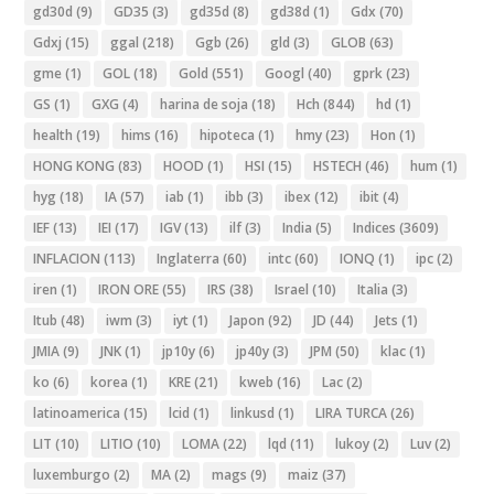
gd30d
(9)
GD35
(3)
gd35d
(8)
gd38d
(1)
Gdx
(70)
Gdxj
(15)
ggal
(218)
Ggb
(26)
gld
(3)
GLOB
(63)
gme
(1)
GOL
(18)
Gold
(551)
Googl
(40)
gprk
(23)
GS
(1)
GXG
(4)
harina de soja
(18)
Hch
(844)
hd
(1)
health
(19)
hims
(16)
hipoteca
(1)
hmy
(23)
Hon
(1)
HONG KONG
(83)
HOOD
(1)
HSI
(15)
HSTECH
(46)
hum
(1)
hyg
(18)
IA
(57)
iab
(1)
ibb
(3)
ibex
(12)
ibit
(4)
IEF
(13)
IEI
(17)
IGV
(13)
ilf
(3)
India
(5)
Indices
(3609)
INFLACION
(113)
Inglaterra
(60)
intc
(60)
IONQ
(1)
ipc
(2)
iren
(1)
IRON ORE
(55)
IRS
(38)
Israel
(10)
Italia
(3)
Itub
(48)
iwm
(3)
iyt
(1)
Japon
(92)
JD
(44)
Jets
(1)
JMIA
(9)
JNK
(1)
jp10y
(6)
jp40y
(3)
JPM
(50)
klac
(1)
ko
(6)
korea
(1)
KRE
(21)
kweb
(16)
Lac
(2)
latinoamerica
(15)
lcid
(1)
linkusd
(1)
LIRA TURCA
(26)
LIT
(10)
LITIO
(10)
LOMA
(22)
lqd
(11)
lukoy
(2)
Luv
(2)
luxemburgo
(2)
MA
(2)
mags
(9)
maiz
(37)