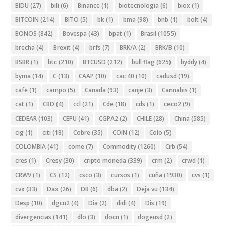
BIDU
(27)
bili
(6)
Binance
(1)
biotecnologia
(6)
biox
(1)
BITCOIN
(214)
BITO
(5)
bk
(1)
bma
(98)
bnb
(1)
bolt
(4)
BONOS
(842)
Bovespa
(43)
bpat
(1)
Brasil
(1055)
brecha
(4)
Brexit
(4)
brfs
(7)
BRK/A
(2)
BRK/B
(10)
BSBR
(1)
btc
(210)
BTCUSD
(212)
bull flag
(625)
byddy
(4)
byma
(14)
C
(13)
CAAP
(10)
cac 40
(10)
cadusd
(19)
cafe
(1)
campo
(5)
Canada
(93)
canje
(3)
Cannabis
(1)
cat
(1)
CBD
(4)
ccl
(21)
Cde
(18)
cds
(1)
ceco2
(9)
CEDEAR
(103)
CEPU
(41)
CGPA2
(2)
CHILE
(28)
China
(585)
cig
(1)
citi
(18)
Cobre
(35)
COIN
(12)
Colo
(5)
COLOMBIA
(41)
come
(7)
Commodity
(1260)
Crb
(54)
cres
(1)
Cresy
(30)
cripto moneda
(339)
crm
(2)
crwd
(1)
CRWV
(1)
CS
(12)
csco
(3)
cursos
(1)
cuña
(1930)
cvs
(1)
cvx
(33)
Dax
(26)
DB
(6)
dba
(2)
Deja vu
(134)
Desp
(10)
dgcu2
(4)
Dia
(2)
didi
(4)
Dis
(19)
divergencias
(141)
dlo
(3)
docn
(1)
dogeusd
(2)