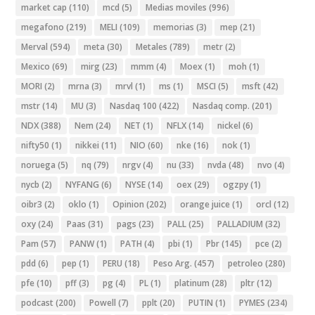
market cap
(110)
mcd
(5)
Medias moviles
(996)
megafono
(219)
MELI
(109)
memorias
(3)
mep
(21)
Merval
(594)
meta
(30)
Metales
(789)
metr
(2)
Mexico
(69)
mirg
(23)
mmm
(4)
Moex
(1)
moh
(1)
MORI
(2)
mrna
(3)
mrvl
(1)
ms
(1)
MSCI
(5)
msft
(42)
mstr
(14)
MU
(3)
Nasdaq 100
(422)
Nasdaq comp.
(201)
NDX
(388)
Nem
(24)
NET
(1)
NFLX
(14)
nickel
(6)
nifty50
(1)
nikkei
(11)
NIO
(60)
nke
(16)
nok
(1)
noruega
(5)
nq
(79)
nrgv
(4)
nu
(33)
nvda
(48)
nvo
(4)
nycb
(2)
NYFANG
(6)
NYSE
(14)
oex
(29)
ogzpy
(1)
oibr3
(2)
oklo
(1)
Opinion
(202)
orange juice
(1)
orcl
(12)
oxy
(24)
Paas
(31)
pags
(23)
PALL
(25)
PALLADIUM
(32)
Pam
(57)
PANW
(1)
PATH
(4)
pbi
(1)
Pbr
(145)
pce
(2)
pdd
(6)
pep
(1)
PERU
(18)
Peso Arg.
(457)
petroleo
(280)
pfe
(10)
pff
(3)
pg
(4)
PL
(1)
platinum
(28)
pltr
(12)
podcast
(200)
Powell
(7)
pplt
(20)
PUTIN
(1)
PYMES
(234)