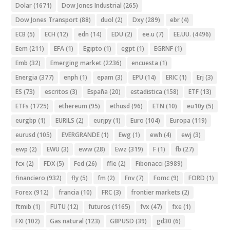
Dolar
(1671)
Dow Jones Industrial
(265)
Dow Jones Transport
(88)
duol
(2)
Dxy
(289)
ebr
(4)
ECB
(5)
ECH
(12)
edn
(14)
EDU
(2)
ee.u
(7)
EE.UU.
(4496)
Eem
(211)
EFA
(1)
Egipto
(1)
egpt
(1)
EGRNF
(1)
Emb
(32)
Emerging market
(2236)
encuesta
(1)
Energia
(377)
enph
(1)
epam
(3)
EPU
(14)
ERIC
(1)
Erj
(3)
ES
(73)
escritos
(3)
España
(20)
estadistica
(158)
ETF
(13)
ETFs
(1725)
ethereum
(95)
ethusd
(96)
ETN
(10)
eu10y
(5)
eurgbp
(1)
EURILS
(2)
eurjpy
(1)
Euro
(104)
Europa
(119)
eurusd
(105)
EVERGRANDE
(1)
Ewg
(1)
ewh
(4)
ewj
(3)
ewp
(2)
EWU
(3)
eww
(28)
Ewz
(319)
F
(1)
fb
(27)
fcx
(2)
FDX
(5)
Fed
(26)
ffie
(2)
Fibonacci
(3989)
financiero
(932)
fly
(5)
fm
(2)
Fnv
(7)
Fomc
(9)
FORD
(1)
Forex
(912)
francia
(10)
FRC
(3)
frontier markets
(2)
ftmib
(1)
FUTU
(12)
futuros
(1165)
fvx
(47)
fxe
(1)
FXI
(102)
Gas natural
(123)
GBPUSD
(39)
gd30
(6)