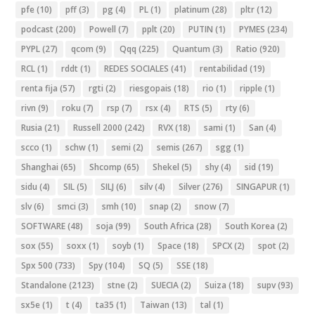
pfe
(10)
pff
(3)
pg
(4)
PL
(1)
platinum
(28)
pltr
(12)
podcast
(200)
Powell
(7)
pplt
(20)
PUTIN
(1)
PYMES
(234)
PYPL
(27)
qcom
(9)
Qqq
(225)
Quantum
(3)
Ratio
(920)
RCL
(1)
rddt
(1)
REDES SOCIALES
(41)
rentabilidad
(19)
renta fija
(57)
rgti
(2)
riesgopais
(18)
rio
(1)
ripple
(1)
rivn
(9)
roku
(7)
rsp
(7)
rsx
(4)
RTS
(5)
rty
(6)
Rusia
(21)
Russell 2000
(242)
RVX
(18)
sami
(1)
San
(4)
scco
(1)
schw
(1)
semi
(2)
semis
(267)
sgg
(1)
Shanghai
(65)
Shcomp
(65)
Shekel
(5)
shy
(4)
sid
(19)
sidu
(4)
SIL
(5)
SILJ
(6)
silv
(4)
Silver
(276)
SINGAPUR
(1)
slv
(6)
smci
(3)
smh
(10)
snap
(2)
snow
(7)
SOFTWARE
(48)
soja
(99)
South Africa
(28)
South Korea
(2)
sox
(55)
soxx
(1)
soyb
(1)
Space
(18)
SPCX
(2)
spot
(2)
Spx 500
(733)
Spy
(104)
SQ
(5)
SSE
(18)
Standalone
(2123)
stne
(2)
SUECIA
(2)
Suiza
(18)
supv
(93)
sx5e
(1)
t
(4)
ta35
(1)
Taiwan
(13)
tal
(1)