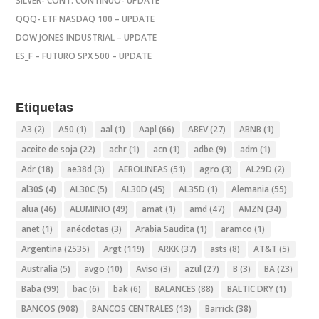
SILVER- CONT. CONTINUO- UPDATE
QQQ- ETF NASDAQ 100 – UPDATE
DOW JONES INDUSTRIAL – UPDATE
ES_F – FUTURO SPX 500 – UPDATE
Etiquetas
A3
(2)
A50
(1)
aal
(1)
Aapl
(66)
ABEV
(27)
ABNB
(1)
aceite de soja
(22)
achr
(1)
acn
(1)
adbe
(9)
adm
(1)
Adr
(18)
ae38d
(3)
AEROLINEAS
(51)
agro
(3)
AL29D
(2)
al30$
(4)
AL30C
(5)
AL30D
(45)
AL35D
(1)
Alemania
(55)
alua
(46)
ALUMINIO
(49)
amat
(1)
amd
(47)
AMZN
(34)
anet
(1)
anécdotas
(3)
Arabia Saudita
(1)
aramco
(1)
Argentina
(2535)
Argt
(119)
ARKK
(37)
asts
(8)
AT&T
(5)
Australia
(5)
avgo
(10)
Aviso
(3)
azul
(27)
B
(3)
BA
(23)
Baba
(99)
bac
(6)
bak
(6)
BALANCES
(88)
BALTIC DRY
(1)
BANCOS
(908)
BANCOS CENTRALES
(13)
Barrick
(38)