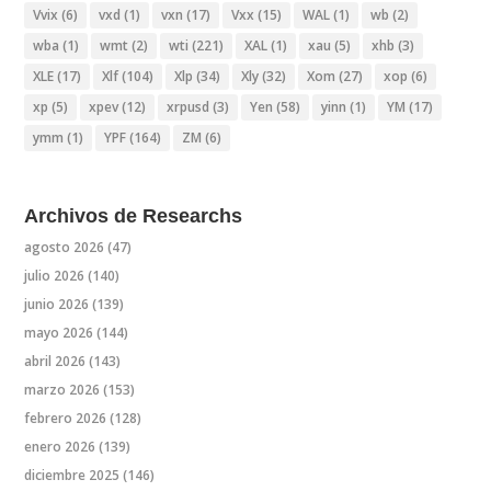
Vvix
(6)
vxd
(1)
vxn
(17)
Vxx
(15)
WAL
(1)
wb
(2)
wba
(1)
wmt
(2)
wti
(221)
XAL
(1)
xau
(5)
xhb
(3)
XLE
(17)
Xlf
(104)
Xlp
(34)
Xly
(32)
Xom
(27)
xop
(6)
xp
(5)
xpev
(12)
xrpusd
(3)
Yen
(58)
yinn
(1)
YM
(17)
ymm
(1)
YPF
(164)
ZM
(6)
Archivos de Researchs
agosto 2026
(47)
julio 2026
(140)
junio 2026
(139)
mayo 2026
(144)
abril 2026
(143)
marzo 2026
(153)
febrero 2026
(128)
enero 2026
(139)
diciembre 2025
(146)