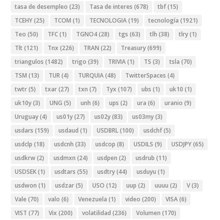
tasa de desempleo
(23)
Tasa de interes
(678)
tbf
(15)
TCEHY
(25)
TCOM
(1)
TECNOLOGIA
(19)
tecnología
(1921)
Teo
(50)
TFC
(1)
TGNO4
(28)
tgs
(63)
tlh
(38)
tlry
(1)
Tlt
(121)
Tnx
(226)
TRAN
(22)
Treasury
(699)
triangulos
(1482)
trigo
(39)
TRIVIA
(1)
TS
(3)
tsla
(70)
TSM
(13)
TUR
(4)
TURQUIA
(48)
TwitterSpaces
(4)
twtr
(5)
txar
(27)
txn
(7)
Tyx
(107)
ubs
(1)
uk10
(1)
uk10y
(3)
UNG
(5)
unh
(6)
ups
(2)
ura
(6)
uranio
(9)
Uruguay
(4)
us01y
(27)
us02y
(83)
us03my
(3)
usdars
(159)
usdaud
(1)
USDBRL
(100)
usdchf
(5)
usdclp
(18)
usdcnh
(33)
usdcop
(8)
USDILS
(9)
USDJPY
(65)
usdkrw
(2)
usdmxn
(24)
usdpen
(2)
usdrub
(11)
USDSEK
(1)
usdtars
(55)
usdtry
(44)
usduyu
(1)
usdwon
(1)
usdzar
(5)
USO
(12)
uup
(2)
uuuu
(2)
V
(3)
Vale
(70)
valo
(6)
Venezuela
(1)
video
(200)
VISA
(6)
VIST
(77)
Vix
(200)
volatilidad
(236)
Volumen
(170)