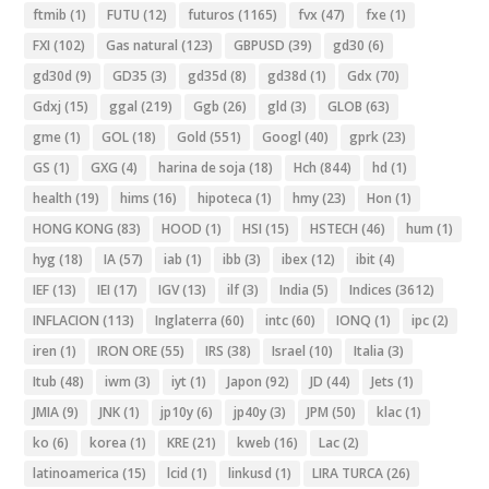
ftmib
(1)
FUTU
(12)
futuros
(1165)
fvx
(47)
fxe
(1)
FXI
(102)
Gas natural
(123)
GBPUSD
(39)
gd30
(6)
gd30d
(9)
GD35
(3)
gd35d
(8)
gd38d
(1)
Gdx
(70)
Gdxj
(15)
ggal
(219)
Ggb
(26)
gld
(3)
GLOB
(63)
gme
(1)
GOL
(18)
Gold
(551)
Googl
(40)
gprk
(23)
GS
(1)
GXG
(4)
harina de soja
(18)
Hch
(844)
hd
(1)
health
(19)
hims
(16)
hipoteca
(1)
hmy
(23)
Hon
(1)
HONG KONG
(83)
HOOD
(1)
HSI
(15)
HSTECH
(46)
hum
(1)
hyg
(18)
IA
(57)
iab
(1)
ibb
(3)
ibex
(12)
ibit
(4)
IEF
(13)
IEI
(17)
IGV
(13)
ilf
(3)
India
(5)
Indices
(3612)
INFLACION
(113)
Inglaterra
(60)
intc
(60)
IONQ
(1)
ipc
(2)
iren
(1)
IRON ORE
(55)
IRS
(38)
Israel
(10)
Italia
(3)
Itub
(48)
iwm
(3)
iyt
(1)
Japon
(92)
JD
(44)
Jets
(1)
JMIA
(9)
JNK
(1)
jp10y
(6)
jp40y
(3)
JPM
(50)
klac
(1)
ko
(6)
korea
(1)
KRE
(21)
kweb
(16)
Lac
(2)
latinoamerica
(15)
lcid
(1)
linkusd
(1)
LIRA TURCA
(26)