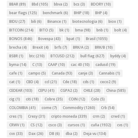
BBAR
(89)
Bbd
(105)
bbva
(2)
bcs
(3)
BDORY
(10)
bear flags
(125)
benchmark
(6)
BHIP
(18)
BHP
(4)
BIDU
(27)
bili
(6)
Binance
(1)
biotecnologia
(6)
biox
(1)
BITCOIN
(214)
BITO
(5)
bk
(1)
bma
(98)
bnb
(1)
bolt
(4)
BONOS
(846)
Bovespa
(43)
bpat
(1)
Brasil
(1055)
brecha
(4)
Brexit
(4)
brfs
(7)
BRK/A
(2)
BRK/B
(10)
BSBR
(1)
btc
(210)
BTCUSD
(212)
bull flag
(627)
byddy
(4)
byma
(14)
C
(13)
CAAP
(10)
cac 40
(10)
cadusd
(19)
cafe
(1)
campo
(5)
Canada
(93)
canje
(3)
Cannabis
(1)
cat
(1)
CBD
(4)
ccl
(21)
Cde
(18)
cds
(1)
ceco2
(9)
CEDEAR
(103)
CEPU
(41)
CGPA2
(2)
CHILE
(28)
China
(585)
cig
(1)
citi
(18)
Cobre
(35)
COIN
(12)
Colo
(5)
COLOMBIA
(41)
come
(7)
Commodity
(1260)
Crb
(54)
cres
(1)
Cresy
(31)
cripto moneda
(339)
crm
(2)
crwd
(1)
CRWV
(1)
CS
(12)
csco
(3)
cursos
(1)
cuña
(1932)
cvs
(1)
cvx
(33)
Dax
(26)
DB
(6)
dba
(2)
Deja vu
(134)