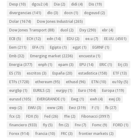
Desp
(10)
dgcu2
(4)
Dia
(2)
didi
(4)
Dis
(19)
divergencias
(141)
dlo
(3)
docn
(1)
dogeusd
(2)
Dolar
(1674)
Dow Jones Industrial
(265)
Dow Jones Transport
(88)
duol
(2)
Dxy
(290)
ebr
(4)
ECB
(5)
ECH
(12)
edn
(14)
EDU
(2)
ee.u
(7)
EE.UU.
(4501)
Eem
(211)
EFA
(1)
Egipto
(1)
egpt
(1)
EGRNF
(1)
Emb
(32)
Emerging market
(2236)
encuesta
(1)
Energia
(377)
enph
(1)
epam
(3)
EPU
(14)
ERIC
(1)
Erj
(3)
ES
(73)
escritos
(3)
España
(20)
estadistica
(158)
ETF
(13)
ETFs
(1728)
ethereum
(95)
ethusd
(96)
ETN
(10)
eu10y
(5)
eurgbp
(1)
EURILS
(2)
eurjpy
(1)
Euro
(104)
Europa
(119)
eurusd
(105)
EVERGRANDE
(1)
Ewg
(1)
ewh
(4)
ewj
(3)
ewp
(2)
EWU
(3)
eww
(28)
Ewz
(319)
F
(1)
fb
(27)
fcx
(2)
FDX
(5)
Fed
(26)
ffie
(2)
Fibonacci
(3997)
financiero
(933)
fly
(5)
fm
(2)
Fnv
(7)
Fomc
(9)
FORD
(1)
Forex
(914)
francia
(10)
FRC
(3)
frontier markets
(2)