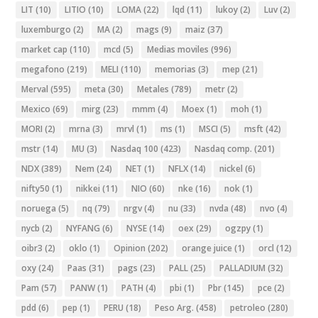
LIT
(10)
LITIO
(10)
LOMA
(22)
lqd
(11)
lukoy
(2)
Luv
(2)
luxemburgo
(2)
MA
(2)
mags
(9)
maiz
(37)
market cap
(110)
mcd
(5)
Medias moviles
(996)
megafono
(219)
MELI
(110)
memorias
(3)
mep
(21)
Merval
(595)
meta
(30)
Metales
(789)
metr
(2)
Mexico
(69)
mirg
(23)
mmm
(4)
Moex
(1)
moh
(1)
MORI
(2)
mrna
(3)
mrvl
(1)
ms
(1)
MSCI
(5)
msft
(42)
mstr
(14)
MU
(3)
Nasdaq 100
(423)
Nasdaq comp.
(201)
NDX
(389)
Nem
(24)
NET
(1)
NFLX
(14)
nickel
(6)
nifty50
(1)
nikkei
(11)
NIO
(60)
nke
(16)
nok
(1)
noruega
(5)
nq
(79)
nrgv
(4)
nu
(33)
nvda
(48)
nvo
(4)
nycb
(2)
NYFANG
(6)
NYSE
(14)
oex
(29)
ogzpy
(1)
oibr3
(2)
oklo
(1)
Opinion
(202)
orange juice
(1)
orcl
(12)
oxy
(24)
Paas
(31)
pags
(23)
PALL
(25)
PALLADIUM
(32)
Pam
(57)
PANW
(1)
PATH
(4)
pbi
(1)
Pbr
(145)
pce
(2)
pdd
(6)
pep
(1)
PERU
(18)
Peso Arg.
(458)
petroleo
(280)