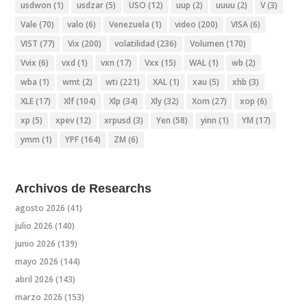
usdwon
(1)
usdzar
(5)
USO
(12)
uup
(2)
uuuu
(2)
V
(3)
Vale
(70)
valo
(6)
Venezuela
(1)
video
(200)
VISA
(6)
VIST
(77)
Vix
(200)
volatilidad
(236)
Volumen
(170)
Vvix
(6)
vxd
(1)
vxn
(17)
Vxx
(15)
WAL
(1)
wb
(2)
wba
(1)
wmt
(2)
wti
(221)
XAL
(1)
xau
(5)
xhb
(3)
XLE
(17)
Xlf
(104)
Xlp
(34)
Xly
(32)
Xom
(27)
xop
(6)
xp
(5)
xpev
(12)
xrpusd
(3)
Yen
(58)
yinn
(1)
YM
(17)
ymm
(1)
YPF
(164)
ZM
(6)
Archivos de Researchs
agosto 2026
(41)
julio 2026
(140)
junio 2026
(139)
mayo 2026
(144)
abril 2026
(143)
marzo 2026
(153)