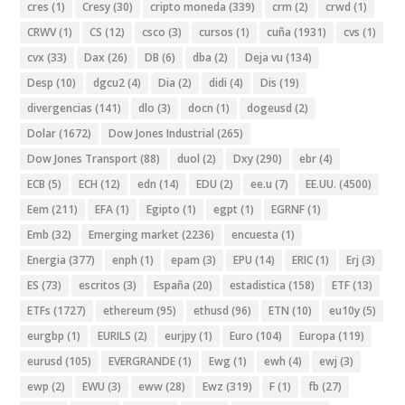
cres
(1)
Cresy
(30)
cripto moneda
(339)
crm
(2)
crwd
(1)
CRWV
(1)
CS
(12)
csco
(3)
cursos
(1)
cuña
(1931)
cvs
(1)
cvx
(33)
Dax
(26)
DB
(6)
dba
(2)
Deja vu
(134)
Desp
(10)
dgcu2
(4)
Dia
(2)
didi
(4)
Dis
(19)
divergencias
(141)
dlo
(3)
docn
(1)
dogeusd
(2)
Dolar
(1672)
Dow Jones Industrial
(265)
Dow Jones Transport
(88)
duol
(2)
Dxy
(290)
ebr
(4)
ECB
(5)
ECH
(12)
edn
(14)
EDU
(2)
ee.u
(7)
EE.UU.
(4500)
Eem
(211)
EFA
(1)
Egipto
(1)
egpt
(1)
EGRNF
(1)
Emb
(32)
Emerging market
(2236)
encuesta
(1)
Energia
(377)
enph
(1)
epam
(3)
EPU
(14)
ERIC
(1)
Erj
(3)
ES
(73)
escritos
(3)
España
(20)
estadistica
(158)
ETF
(13)
ETFs
(1727)
ethereum
(95)
ethusd
(96)
ETN
(10)
eu10y
(5)
eurgbp
(1)
EURILS
(2)
eurjpy
(1)
Euro
(104)
Europa
(119)
eurusd
(105)
EVERGRANDE
(1)
Ewg
(1)
ewh
(4)
ewj
(3)
ewp
(2)
EWU
(3)
eww
(28)
Ewz
(319)
F
(1)
fb
(27)