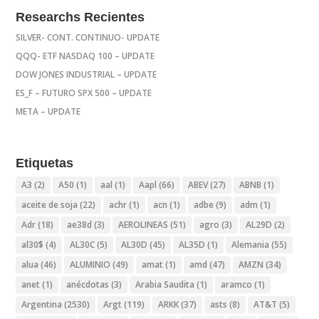
Researchs Recientes
SILVER- CONT. CONTINUO- UPDATE
QQQ- ETF NASDAQ 100 – UPDATE
DOW JONES INDUSTRIAL – UPDATE
ES_F – FUTURO SPX 500 – UPDATE
META – UPDATE
Etiquetas
A3
(2)
A50
(1)
aal
(1)
Aapl
(66)
ABEV
(27)
ABNB
(1)
aceite de soja
(22)
achr
(1)
acn
(1)
adbe
(9)
adm
(1)
Adr
(18)
ae38d
(3)
AEROLINEAS
(51)
agro
(3)
AL29D
(2)
al30$
(4)
AL30C
(5)
AL30D
(45)
AL35D
(1)
Alemania
(55)
alua
(46)
ALUMINIO
(49)
amat
(1)
amd
(47)
AMZN
(34)
anet
(1)
anécdotas
(3)
Arabia Saudita
(1)
aramco
(1)
Argentina
(2530)
Argt
(119)
ARKK
(37)
asts
(8)
AT&T
(5)