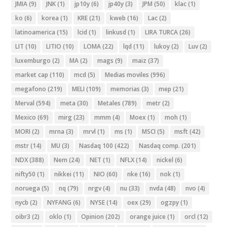
JMIA
(9)
JNK
(1)
jp10y
(6)
jp40y
(3)
JPM
(50)
klac
(1)
ko
(6)
korea
(1)
KRE
(21)
kweb
(16)
Lac
(2)
latinoamerica
(15)
lcid
(1)
linkusd
(1)
LIRA TURCA
(26)
LIT
(10)
LITIO
(10)
LOMA
(22)
lqd
(11)
lukoy
(2)
Luv
(2)
luxemburgo
(2)
MA
(2)
mags
(9)
maiz
(37)
market cap
(110)
mcd
(5)
Medias moviles
(996)
megafono
(219)
MELI
(109)
memorias
(3)
mep
(21)
Merval
(594)
meta
(30)
Metales
(789)
metr
(2)
Mexico
(69)
mirg
(23)
mmm
(4)
Moex
(1)
moh
(1)
MORI
(2)
mrna
(3)
mrvl
(1)
ms
(1)
MSCI
(5)
msft
(42)
mstr
(14)
MU
(3)
Nasdaq 100
(422)
Nasdaq comp.
(201)
NDX
(388)
Nem
(24)
NET
(1)
NFLX
(14)
nickel
(6)
nifty50
(1)
nikkei
(11)
NIO
(60)
nke
(16)
nok
(1)
noruega
(5)
nq
(79)
nrgv
(4)
nu
(33)
nvda
(48)
nvo
(4)
nycb
(2)
NYFANG
(6)
NYSE
(14)
oex
(29)
ogzpy
(1)
oibr3
(2)
oklo
(1)
Opinion
(202)
orange juice
(1)
orcl
(12)