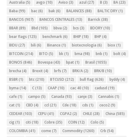
Australia
(5)
avgo
(10)
Aviso
(3)
azul
(27)
B
(3)
BA
(23)
Baba
(99)
bac
(6)
bak
(6)
BALANCES
(88)
BALTIC DRY
(1)
BANCOS
(907)
BANCOS CENTRALES
(13)
Barrick
(38)
BBAR
(89)
Bbd
(105)
bbva
(2)
bcs
(3)
BDORY
(10)
bear flags
(125)
benchmark
(6)
BHIP
(18)
BHP
(4)
BIDU
(27)
bili
(6)
Binance
(1)
biotecnologia
(6)
biox
(1)
BITCOIN
(214)
BITO
(5)
bk
(1)
bma
(98)
bnb
(1)
bolt
(4)
BONOS
(846)
Bovespa
(43)
bpat
(1)
Brasil
(1055)
brecha
(4)
Brexit
(4)
brfs
(7)
BRK/A
(2)
BRK/B
(10)
BSBR
(1)
btc
(210)
BTCUSD
(212)
bull flag
(626)
byddy
(4)
byma
(14)
C
(13)
CAAP
(10)
cac 40
(10)
cadusd
(19)
cafe
(1)
campo
(5)
Canada
(93)
canje
(3)
Cannabis
(1)
cat
(1)
CBD
(4)
ccl
(21)
Cde
(18)
cds
(1)
ceco2
(9)
CEDEAR
(103)
CEPU
(41)
CGPA2
(2)
CHILE
(28)
China
(585)
cig
(1)
citi
(18)
Cobre
(35)
COIN
(12)
Colo
(5)
COLOMBIA
(41)
come
(7)
Commodity
(1260)
Crb
(54)