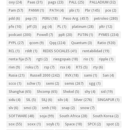
oxy
(24)
Paas
(31)
pags
(23)
PALL
(25)
PALLADIUM
(32)
Pam
(57)
PANW
(1)
PATH
(4)
pbi
(1)
Pbr
(145)
pce
(2)
pdd
(6)
pep
(1)
PERU
(18)
Peso Arg.
(457)
petroleo
(280)
pfe
(10)
pff
(3)
pg
(4)
PL
(1)
platinum
(28)
pltr
(12)
podcast
(200)
Powell
(7)
pplt
(20)
PUTIN
(1)
PYMES
(234)
PYPL
(27)
qcom
(9)
Qqq
(224)
Quantum
(3)
Ratio
(920)
RCL
(1)
rddt
(1)
REDES SOCIALES
(41)
rentabilidad
(19)
renta fija
(57)
rgti
(2)
riesgopais
(18)
rio
(1)
ripple
(1)
rivn
(9)
roku
(7)
rsp
(7)
rsx
(4)
RTS
(5)
rty
(6)
Rusia
(21)
Russell 2000
(242)
RVX
(18)
sami
(1)
San
(4)
scco
(1)
schw
(1)
semi
(2)
semis
(267)
sgg
(1)
Shanghai
(65)
Shcomp
(65)
Shekel
(5)
shy
(4)
sid
(19)
sidu
(4)
SIL
(5)
SILJ
(6)
silv
(4)
Silver
(276)
SINGAPUR
(1)
slv
(6)
smci
(3)
smh
(10)
snap
(2)
snow
(7)
SOFTWARE
(48)
soja
(99)
South Africa
(28)
South Korea
(2)
sox
(55)
soxx
(1)
soyb
(1)
Space
(18)
SPCX
(2)
spot
(2)