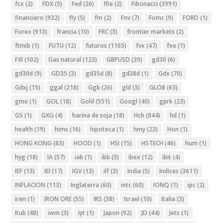
fcx
(2)
FDX
(5)
Fed
(26)
ffie
(2)
Fibonacci
(3991)
financiero
(932)
fly
(5)
fm
(2)
Fnv
(7)
Fomc
(9)
FORD
(1)
Forex
(913)
francia
(10)
FRC
(3)
frontier markets
(2)
ftmib
(1)
FUTU
(12)
futuros
(1165)
fvx
(47)
fxe
(1)
FXI
(102)
Gas natural
(123)
GBPUSD
(39)
gd30
(6)
gd30d
(9)
GD35
(3)
gd35d
(8)
gd38d
(1)
Gdx
(70)
Gdxj
(15)
ggal
(218)
Ggb
(26)
gld
(3)
GLOB
(63)
gme
(1)
GOL
(18)
Gold
(551)
Googl
(40)
gprk
(23)
GS
(1)
GXG
(4)
harina de soja
(18)
Hch
(844)
hd
(1)
health
(19)
hims
(16)
hipoteca
(1)
hmy
(23)
Hon
(1)
HONG KONG
(83)
HOOD
(1)
HSI
(15)
HSTECH
(46)
hum
(1)
hyg
(18)
IA
(57)
iab
(1)
ibb
(3)
ibex
(12)
ibit
(4)
IEF
(13)
IEI
(17)
IGV
(13)
ilf
(3)
India
(5)
Indices
(3611)
INFLACION
(113)
Inglaterra
(60)
intc
(60)
IONQ
(1)
ipc
(2)
iren
(1)
IRON ORE
(55)
IRS
(38)
Israel
(10)
Italia
(3)
Itub
(48)
iwm
(3)
iyt
(1)
Japon
(92)
JD
(44)
Jets
(1)