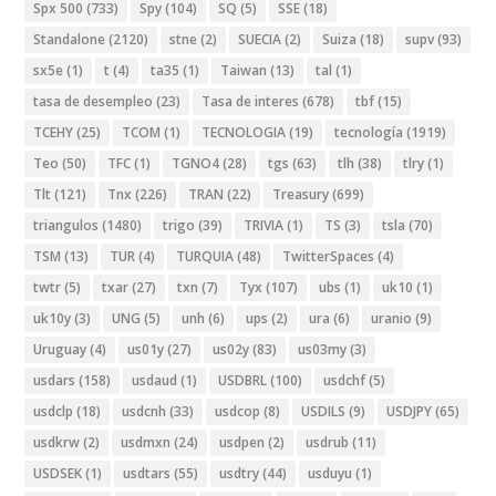
Spx 500
(733)
Spy
(104)
SQ
(5)
SSE
(18)
Standalone
(2120)
stne
(2)
SUECIA
(2)
Suiza
(18)
supv
(93)
sx5e
(1)
t
(4)
ta35
(1)
Taiwan
(13)
tal
(1)
tasa de desempleo
(23)
Tasa de interes
(678)
tbf
(15)
TCEHY
(25)
TCOM
(1)
TECNOLOGIA
(19)
tecnología
(1919)
Teo
(50)
TFC
(1)
TGNO4
(28)
tgs
(63)
tlh
(38)
tlry
(1)
Tlt
(121)
Tnx
(226)
TRAN
(22)
Treasury
(699)
triangulos
(1480)
trigo
(39)
TRIVIA
(1)
TS
(3)
tsla
(70)
TSM
(13)
TUR
(4)
TURQUIA
(48)
TwitterSpaces
(4)
twtr
(5)
txar
(27)
txn
(7)
Tyx
(107)
ubs
(1)
uk10
(1)
uk10y
(3)
UNG
(5)
unh
(6)
ups
(2)
ura
(6)
uranio
(9)
Uruguay
(4)
us01y
(27)
us02y
(83)
us03my
(3)
usdars
(158)
usdaud
(1)
USDBRL
(100)
usdchf
(5)
usdclp
(18)
usdcnh
(33)
usdcop
(8)
USDILS
(9)
USDJPY
(65)
usdkrw
(2)
usdmxn
(24)
usdpen
(2)
usdrub
(11)
USDSEK
(1)
usdtars
(55)
usdtry
(44)
usduyu
(1)