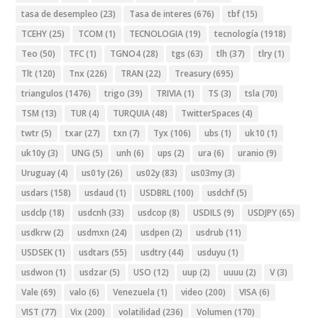
tasa de desempleo
(23)
Tasa de interes
(676)
tbf
(15)
TCEHY
(25)
TCOM
(1)
TECNOLOGIA
(19)
tecnología
(1918)
Teo
(50)
TFC
(1)
TGNO4
(28)
tgs
(63)
tlh
(37)
tlry
(1)
Tlt
(120)
Tnx
(226)
TRAN
(22)
Treasury
(695)
triangulos
(1476)
trigo
(39)
TRIVIA
(1)
TS
(3)
tsla
(70)
TSM
(13)
TUR
(4)
TURQUIA
(48)
TwitterSpaces
(4)
twtr
(5)
txar
(27)
txn
(7)
Tyx
(106)
ubs
(1)
uk10
(1)
uk10y
(3)
UNG
(5)
unh
(6)
ups
(2)
ura
(6)
uranio
(9)
Uruguay
(4)
us01y
(26)
us02y
(83)
us03my
(3)
usdars
(158)
usdaud
(1)
USDBRL
(100)
usdchf
(5)
usdclp
(18)
usdcnh
(33)
usdcop
(8)
USDILS
(9)
USDJPY
(65)
usdkrw
(2)
usdmxn
(24)
usdpen
(2)
usdrub
(11)
USDSEK
(1)
usdtars
(55)
usdtry
(44)
usduyu
(1)
usdwon
(1)
usdzar
(5)
USO
(12)
uup
(2)
uuuu
(2)
V
(3)
Vale
(69)
valo
(6)
Venezuela
(1)
video
(200)
VISA
(6)
VIST
(77)
Vix
(200)
volatilidad
(236)
Volumen
(170)