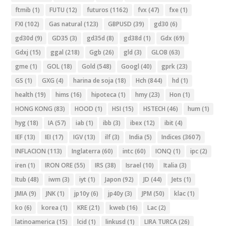
ftmib
(1)
FUTU
(12)
futuros
(1162)
fvx
(47)
fxe
(1)
FXI
(102)
Gas natural
(123)
GBPUSD
(39)
gd30
(6)
gd30d
(9)
GD35
(3)
gd35d
(8)
gd38d
(1)
Gdx
(69)
Gdxj
(15)
ggal
(218)
Ggb
(26)
gld
(3)
GLOB
(63)
gme
(1)
GOL
(18)
Gold
(548)
Googl
(40)
gprk
(23)
GS
(1)
GXG
(4)
harina de soja
(18)
Hch
(844)
hd
(1)
health
(19)
hims
(16)
hipoteca
(1)
hmy
(23)
Hon
(1)
HONG KONG
(83)
HOOD
(1)
HSI
(15)
HSTECH
(46)
hum
(1)
hyg
(18)
IA
(57)
iab
(1)
ibb
(3)
ibex
(12)
ibit
(4)
IEF
(13)
IEI
(17)
IGV
(13)
ilf
(3)
India
(5)
Indices
(3607)
INFLACION
(113)
Inglaterra
(60)
intc
(60)
IONQ
(1)
ipc
(2)
iren
(1)
IRON ORE
(55)
IRS
(38)
Israel
(10)
Italia
(3)
Itub
(48)
iwm
(3)
iyt
(1)
Japon
(92)
JD
(44)
Jets
(1)
JMIA
(9)
JNK
(1)
jp10y
(6)
jp40y
(3)
JPM
(50)
klac
(1)
ko
(6)
korea
(1)
KRE
(21)
kweb
(16)
Lac
(2)
latinoamerica
(15)
lcid
(1)
linkusd
(1)
LIRA TURCA
(26)