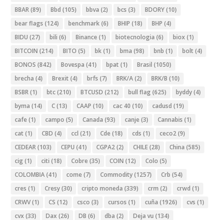
BBAR
(89)
Bbd
(105)
bbva
(2)
bcs
(3)
BDORY
(10)
bear flags
(124)
benchmark
(6)
BHIP
(18)
BHP
(4)
BIDU
(27)
bili
(6)
Binance
(1)
biotecnologia
(6)
biox
(1)
BITCOIN
(214)
BITO
(5)
bk
(1)
bma
(98)
bnb
(1)
bolt
(4)
BONOS
(842)
Bovespa
(41)
bpat
(1)
Brasil
(1050)
brecha
(4)
Brexit
(4)
brfs
(7)
BRK/A
(2)
BRK/B
(10)
BSBR
(1)
btc
(210)
BTCUSD
(212)
bull flag
(625)
byddy
(4)
byma
(14)
C
(13)
CAAP
(10)
cac 40
(10)
cadusd
(19)
cafe
(1)
campo
(5)
Canada
(93)
canje
(3)
Cannabis
(1)
cat
(1)
CBD
(4)
ccl
(21)
Cde
(18)
cds
(1)
ceco2
(9)
CEDEAR
(103)
CEPU
(41)
CGPA2
(2)
CHILE
(28)
China
(585)
cig
(1)
citi
(18)
Cobre
(35)
COIN
(12)
Colo
(5)
COLOMBIA
(41)
come
(7)
Commodity
(1257)
Crb
(54)
cres
(1)
Cresy
(30)
cripto moneda
(339)
crm
(2)
crwd
(1)
CRWV
(1)
CS
(12)
csco
(3)
cursos
(1)
cuña
(1926)
cvs
(1)
cvx
(33)
Dax
(26)
DB
(6)
dba
(2)
Deja vu
(134)