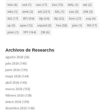
Vvix
(6)
vxd
(1)
vxn
(17)
Vxx
(15)
WAL
(1)
wb
(2)
wba
(1)
wmt
(2)
wti
(221)
XAL
(1)
xau
(5)
xhb
(3)
XLE
(17)
Xlf
(104)
Xlp
(34)
Xly
(32)
Xom
(27)
xop
(6)
xp
(5)
xpev
(12)
xrpusd
(3)
Yen
(58)
yinn
(1)
YM
(17)
ymm
(1)
YPF
(164)
ZM
(6)
Archivos de Researchs
agosto 2026
(26)
julio 2026
(140)
junio 2026
(139)
mayo 2026
(144)
abril 2026
(143)
marzo 2026
(153)
febrero 2026
(128)
enero 2026
(139)
diciembre 2025
(146)