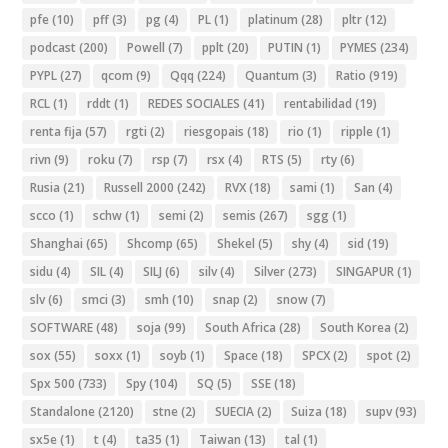
pfe
(10)
pff
(3)
pg
(4)
PL
(1)
platinum
(28)
pltr
(12)
podcast
(200)
Powell
(7)
pplt
(20)
PUTIN
(1)
PYMES
(234)
PYPL
(27)
qcom
(9)
Qqq
(224)
Quantum
(3)
Ratio
(919)
RCL
(1)
rddt
(1)
REDES SOCIALES
(41)
rentabilidad
(19)
renta fija
(57)
rgti
(2)
riesgopais
(18)
rio
(1)
ripple
(1)
rivn
(9)
roku
(7)
rsp
(7)
rsx
(4)
RTS
(5)
rty
(6)
Rusia
(21)
Russell 2000
(242)
RVX
(18)
sami
(1)
San
(4)
scco
(1)
schw
(1)
semi
(2)
semis
(267)
sgg
(1)
Shanghai
(65)
Shcomp
(65)
Shekel
(5)
shy
(4)
sid
(19)
sidu
(4)
SIL
(4)
SILJ
(6)
silv
(4)
Silver
(273)
SINGAPUR
(1)
slv
(6)
smci
(3)
smh
(10)
snap
(2)
snow
(7)
SOFTWARE
(48)
soja
(99)
South Africa
(28)
South Korea
(2)
sox
(55)
soxx
(1)
soyb
(1)
Space
(18)
SPCX
(2)
spot
(2)
Spx 500
(733)
Spy
(104)
SQ
(5)
SSE
(18)
Standalone
(2120)
stne
(2)
SUECIA
(2)
Suiza
(18)
supv
(93)
sx5e
(1)
t
(4)
ta35
(1)
Taiwan
(13)
tal
(1)