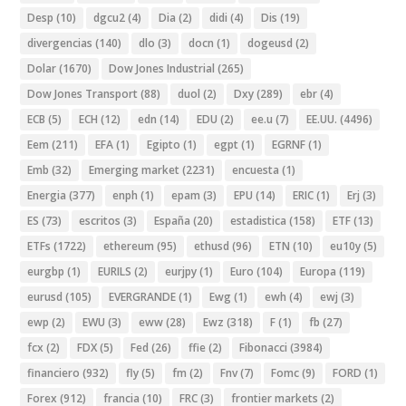
Desp
(10)
dgcu2
(4)
Dia
(2)
didi
(4)
Dis
(19)
divergencias
(140)
dlo
(3)
docn
(1)
dogeusd
(2)
Dolar
(1670)
Dow Jones Industrial
(265)
Dow Jones Transport
(88)
duol
(2)
Dxy
(289)
ebr
(4)
ECB
(5)
ECH
(12)
edn
(14)
EDU
(2)
ee.u
(7)
EE.UU.
(4496)
Eem
(211)
EFA
(1)
Egipto
(1)
egpt
(1)
EGRNF
(1)
Emb
(32)
Emerging market
(2231)
encuesta
(1)
Energia
(377)
enph
(1)
epam
(3)
EPU
(14)
ERIC
(1)
Erj
(3)
ES
(73)
escritos
(3)
España
(20)
estadistica
(158)
ETF
(13)
ETFs
(1722)
ethereum
(95)
ethusd
(96)
ETN
(10)
eu10y
(5)
eurgbp
(1)
EURILS
(2)
eurjpy
(1)
Euro
(104)
Europa
(119)
eurusd
(105)
EVERGRANDE
(1)
Ewg
(1)
ewh
(4)
ewj
(3)
ewp
(2)
EWU
(3)
eww
(28)
Ewz
(318)
F
(1)
fb
(27)
fcx
(2)
FDX
(5)
Fed
(26)
ffie
(2)
Fibonacci
(3984)
financiero
(932)
fly
(5)
fm
(2)
Fnv
(7)
Fomc
(9)
FORD
(1)
Forex
(912)
francia
(10)
FRC
(3)
frontier markets
(2)