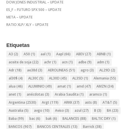
DOW JONES INDUSTRIAL – UPDATE
ES_F – FUTURO SPX 500 – UPDATE
META – UPDATE
RATIO XLP/ XLY – UPDATE
Etiquetas
A3
(2)
A50
(1)
aal
(1)
Aapl
(66)
ABEV
(27)
ABNB
(1)
aceite de soja
(22)
achr
(1)
acn
(1)
adbe
(9)
adm
(1)
Adr
(18)
ae38d
(3)
AEROLINEAS
(51)
agro
(3)
AL29D
(2)
al30$
(4)
AL30C
(5)
AL30D
(45)
AL35D
(1)
Alemania
(55)
alua
(46)
ALUMINIO
(49)
amat
(1)
amd
(47)
AMZN
(34)
anet
(1)
anécdotas
(3)
Arabia Saudita
(1)
aramco
(1)
Argentina
(2530)
Argt
(119)
ARKK
(37)
asts
(8)
AT&T
(5)
Australia
(5)
avgo
(10)
Aviso
(3)
azul
(27)
B
(3)
BA
(23)
Baba
(99)
bac
(6)
bak
(6)
BALANCES
(88)
BALTIC DRY
(1)
BANCOS
(907)
BANCOS CENTRALES
(13)
Barrick
(38)