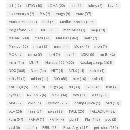
LIT
(10)
LITIO
(10)
LOMA
(22)
lqd
(11)
lukoy
(2)
Luv
(2)
luxemburgo
(2)
MA
(2)
mags
(9)
maiz
(37)
market cap
(110)
mcd
(5)
Medias moviles
(996)
megafono
(219)
MELI
(109)
memorias
(3)
mep
(21)
Merval
(594)
meta
(30)
Metales
(784)
metr
(2)
Mexico
(69)
mirg
(23)
mmm
(4)
Moex
(1)
moh
(1)
MORI
(2)
mrna
(3)
mrvl
(1)
ms
(1)
MSCI
(5)
msft
(42)
mstr
(14)
MU
(3)
Nasdaq 100
(422)
Nasdaq comp.
(201)
NDX
(388)
Nem
(24)
NET
(1)
NFLX
(14)
nickel
(6)
nifty50
(1)
nikkei
(11)
NIO
(60)
nke
(16)
nok
(1)
noruega
(5)
nq
(79)
nrgv
(4)
nu
(33)
nvda
(48)
nvo
(4)
nycb
(2)
NYFANG
(6)
NYSE
(14)
oex
(29)
ogzpy
(1)
oibr3
(2)
oklo
(1)
Opinion
(202)
orange juice
(1)
orcl
(12)
oxy
(24)
Paas
(31)
pags
(22)
PALL
(25)
PALLADIUM
(32)
Pam
(57)
PANW
(1)
PATH
(4)
pbi
(1)
Pbr
(145)
pce
(2)
pdd
(6)
pep
(1)
PERU
(18)
Peso Arg.
(457)
petroleo
(280)