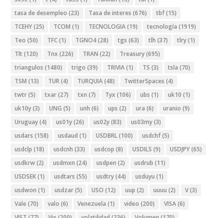
tasa de desempleo
(23)
Tasa de interes
(676)
tbf
(15)
TCEHY
(25)
TCOM
(1)
TECNOLOGIA
(19)
tecnología
(1919)
Teo
(50)
TFC
(1)
TGNO4
(28)
tgs
(63)
tlh
(37)
tlry
(1)
Tlt
(120)
Tnx
(226)
TRAN
(22)
Treasury
(695)
triangulos
(1480)
trigo
(39)
TRIVIA
(1)
TS
(3)
tsla
(70)
TSM
(13)
TUR
(4)
TURQUIA
(48)
TwitterSpaces
(4)
twtr
(5)
txar
(27)
txn
(7)
Tyx
(106)
ubs
(1)
uk10
(1)
uk10y
(3)
UNG
(5)
unh
(6)
ups
(2)
ura
(6)
uranio
(9)
Uruguay
(4)
us01y
(26)
us02y
(83)
us03my
(3)
usdars
(158)
usdaud
(1)
USDBRL
(100)
usdchf
(5)
usdclp
(18)
usdcnh
(33)
usdcop
(8)
USDILS
(9)
USDJPY
(65)
usdkrw
(2)
usdmxn
(24)
usdpen
(2)
usdrub
(11)
USDSEK
(1)
usdtars
(55)
usdtry
(44)
usduyu
(1)
usdwon
(1)
usdzar
(5)
USO
(12)
uup
(2)
uuuu
(2)
V
(3)
Vale
(70)
valo
(6)
Venezuela
(1)
video
(200)
VISA
(6)
VIST
(77)
Vix
(200)
volatilidad
(236)
Volumen
(170)