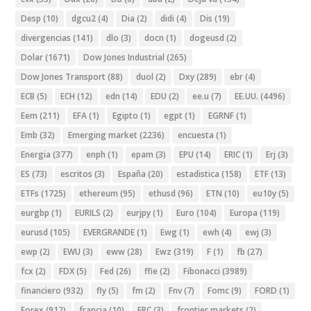
Desp
(10)
dgcu2
(4)
Dia
(2)
didi
(4)
Dis
(19)
divergencias
(141)
dlo
(3)
docn
(1)
dogeusd
(2)
Dolar
(1671)
Dow Jones Industrial
(265)
Dow Jones Transport
(88)
duol
(2)
Dxy
(289)
ebr
(4)
ECB
(5)
ECH
(12)
edn
(14)
EDU
(2)
ee.u
(7)
EE.UU.
(4496)
Eem
(211)
EFA
(1)
Egipto
(1)
egpt
(1)
EGRNF
(1)
Emb
(32)
Emerging market
(2236)
encuesta
(1)
Energia
(377)
enph
(1)
epam
(3)
EPU
(14)
ERIC
(1)
Erj
(3)
ES
(73)
escritos
(3)
España
(20)
estadistica
(158)
ETF
(13)
ETFs
(1725)
ethereum
(95)
ethusd
(96)
ETN
(10)
eu10y
(5)
eurgbp
(1)
EURILS
(2)
eurjpy
(1)
Euro
(104)
Europa
(119)
eurusd
(105)
EVERGRANDE
(1)
Ewg
(1)
ewh
(4)
ewj
(3)
ewp
(2)
EWU
(3)
eww
(28)
Ewz
(319)
F
(1)
fb
(27)
fcx
(2)
FDX
(5)
Fed
(26)
ffie
(2)
Fibonacci
(3989)
financiero
(932)
fly
(5)
fm
(2)
Fnv
(7)
Fomc
(9)
FORD
(1)
Forex
(912)
francia
(10)
FRC
(3)
frontier markets
(2)