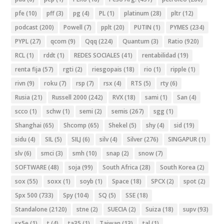
pfe
(10)
pff
(3)
pg
(4)
PL
(1)
platinum
(28)
pltr
(12)
podcast
(200)
Powell
(7)
pplt
(20)
PUTIN
(1)
PYMES
(234)
PYPL
(27)
qcom
(9)
Qqq
(224)
Quantum
(3)
Ratio
(920)
RCL
(1)
rddt
(1)
REDES SOCIALES
(41)
rentabilidad
(19)
renta fija
(57)
rgti
(2)
riesgopais
(18)
rio
(1)
ripple
(1)
rivn
(9)
roku
(7)
rsp
(7)
rsx
(4)
RTS
(5)
rty
(6)
Rusia
(21)
Russell 2000
(242)
RVX
(18)
sami
(1)
San
(4)
scco
(1)
schw
(1)
semi
(2)
semis
(267)
sgg
(1)
Shanghai
(65)
Shcomp
(65)
Shekel
(5)
shy
(4)
sid
(19)
sidu
(4)
SIL
(5)
SILJ
(6)
silv
(4)
Silver
(276)
SINGAPUR
(1)
slv
(6)
smci
(3)
smh
(10)
snap
(2)
snow
(7)
SOFTWARE
(48)
soja
(99)
South Africa
(28)
South Korea
(2)
sox
(55)
soxx
(1)
soyb
(1)
Space
(18)
SPCX
(2)
spot
(2)
Spx 500
(733)
Spy
(104)
SQ
(5)
SSE
(18)
Standalone
(2120)
stne
(2)
SUECIA
(2)
Suiza
(18)
supv
(93)
sx5e
(1)
t
(4)
ta35
(1)
Taiwan
(13)
tal
(1)