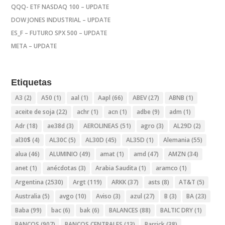
QQQ- ETF NASDAQ 100 – UPDATE
DOW JONES INDUSTRIAL – UPDATE
ES_F – FUTURO SPX 500 – UPDATE
META – UPDATE
Etiquetas
A3
(2)
A50
(1)
aal
(1)
Aapl
(66)
ABEV
(27)
ABNB
(1)
aceite de soja
(22)
achr
(1)
acn
(1)
adbe
(9)
adm
(1)
Adr
(18)
ae38d
(3)
AEROLINEAS
(51)
agro
(3)
AL29D
(2)
al30$
(4)
AL30C
(5)
AL30D
(45)
AL35D
(1)
Alemania
(55)
alua
(46)
ALUMINIO
(49)
amat
(1)
amd
(47)
AMZN
(34)
anet
(1)
anécdotas
(3)
Arabia Saudita
(1)
aramco
(1)
Argentina
(2530)
Argt
(119)
ARKK
(37)
asts
(8)
AT&T
(5)
Australia
(5)
avgo
(10)
Aviso
(3)
azul
(27)
B
(3)
BA
(23)
Baba
(99)
bac
(6)
bak
(6)
BALANCES
(88)
BALTIC DRY
(1)
BANCOS
(907)
BANCOS CENTRALES
(13)
Barrick
(38)