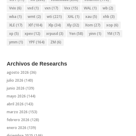
Vvix
(6)
vxd
(1)
vxn
(17)
Vxx
(15)
WAL
(1)
wb
(2)
wba
(1)
wmt
(2)
wti
(221)
XAL
(1)
xau
(5)
xhb
(3)
XLE
(17)
Xlf
(104)
Xlp
(34)
Xly
(32)
Xom
(27)
xop
(6)
xp
(5)
xpev
(12)
xrpusd
(3)
Yen
(58)
yinn
(1)
YM
(17)
ymm
(1)
YPF
(164)
ZM
(6)
Archivos de Researchs
agosto 2026
(36)
julio 2026
(140)
junio 2026
(139)
mayo 2026
(144)
abril 2026
(143)
marzo 2026
(153)
febrero 2026
(128)
enero 2026
(139)
diciembre 2025
(146)