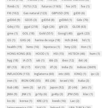
ftmib
(1)
FUTU
(12)
futuros
(1165)
fvx
(47)
fxe
(1)
FXI
(102)
Gas natural
(123)
GBPUSD
(39)
gd30
(6)
gd30d
(9)
GD35
(3)
gd35d
(8)
gd38d
(1)
Gdx
(70)
Gdxj
(15)
ggal
(218)
Ggb
(26)
gld
(3)
GLOB
(63)
gme
(1)
GOL
(18)
Gold
(551)
Googl
(40)
gprk
(23)
GS
(1)
GXG
(4)
harina de soja
(18)
Hch
(844)
hd
(1)
health
(19)
hims
(16)
hipoteca
(1)
hmy
(23)
Hon
(1)
HONG KONG
(83)
HOOD
(1)
HSI
(15)
HSTECH
(46)
hum
(1)
hyg
(18)
IA
(57)
iab
(1)
ibb
(3)
ibex
(12)
ibit
(4)
IEF
(13)
IEI
(17)
IGV
(13)
ilf
(3)
India
(5)
Indices
(3609)
INFLACION
(113)
Inglaterra
(60)
intc
(60)
IONQ
(1)
ipc
(2)
iren
(1)
IRON ORE
(55)
IRS
(38)
Israel
(10)
Italia
(3)
Itub
(48)
iwm
(3)
iyt
(1)
Japon
(92)
JD
(44)
Jets
(1)
JMIA
(9)
JNK
(1)
jp10y
(6)
jp40y
(3)
JPM
(50)
klac
(1)
ko
(6)
korea
(1)
KRE
(21)
kweb
(16)
Lac
(2)
latinoamerica
(15)
lcid
(1)
linkusd
(1)
LIRA TURCA
(26)