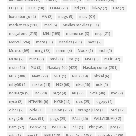
LIT
(10)
LITIO
(10)
LOMA
(22)
lqd
(11)
lukoy
(2)
Luv
(2)
luxemburgo
(2)
MA
(2)
mags
(9)
maiz
(37)
market cap
(110)
mcd
(5)
Medias moviles
(996)
megafono
(219)
MELI
(109)
memorias
(3)
mep
(21)
Merval
(594)
meta
(30)
Metales
(789)
metr
(2)
Mexico
(69)
mirg
(23)
mmm
(4)
Moex
(1)
moh
(1)
MORI
(2)
mrna
(3)
mrvl
(1)
ms
(1)
MSCI
(5)
msft
(42)
mstr
(14)
MU
(3)
Nasdaq 100
(422)
Nasdaq comp.
(201)
NDX
(388)
Nem
(24)
NET
(1)
NFLX
(14)
nickel
(6)
nifty50
(1)
nikkei
(11)
NIO
(60)
nke
(16)
nok
(1)
noruega
(5)
nq
(79)
nrgv
(4)
nu
(33)
nvda
(48)
nvo
(4)
nycb
(2)
NYFANG
(6)
NYSE
(14)
oex
(29)
ogzpy
(1)
oibr3
(2)
oklo
(1)
Opinion
(202)
orange juice
(1)
orcl
(12)
oxy
(24)
Paas
(31)
pags
(23)
PALL
(25)
PALLADIUM
(32)
Pam
(57)
PANW
(1)
PATH
(4)
pbi
(1)
Pbr
(145)
pce
(2)
pdd
(6)
pep
(1)
PERU
(18)
Peso Arg.
(457)
petroleo
(280)