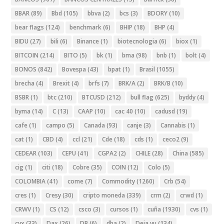
BBAR
(89)
Bbd
(105)
bbva
(2)
bcs
(3)
BDORY
(10)
bear flags
(124)
benchmark
(6)
BHIP
(18)
BHP
(4)
BIDU
(27)
bili
(6)
Binance
(1)
biotecnologia
(6)
biox
(1)
BITCOIN
(214)
BITO
(5)
bk
(1)
bma
(98)
bnb
(1)
bolt
(4)
BONOS
(842)
Bovespa
(43)
bpat
(1)
Brasil
(1055)
brecha
(4)
Brexit
(4)
brfs
(7)
BRK/A
(2)
BRK/B
(10)
BSBR
(1)
btc
(210)
BTCUSD
(212)
bull flag
(625)
byddy
(4)
byma
(14)
C
(13)
CAAP
(10)
cac 40
(10)
cadusd
(19)
cafe
(1)
campo
(5)
Canada
(93)
canje
(3)
Cannabis
(1)
cat
(1)
CBD
(4)
ccl
(21)
Cde
(18)
cds
(1)
ceco2
(9)
CEDEAR
(103)
CEPU
(41)
CGPA2
(2)
CHILE
(28)
China
(585)
cig
(1)
citi
(18)
Cobre
(35)
COIN
(12)
Colo
(5)
COLOMBIA
(41)
come
(7)
Commodity
(1260)
Crb
(54)
cres
(1)
Cresy
(30)
cripto moneda
(339)
crm
(2)
crwd
(1)
CRWV
(1)
CS
(12)
csco
(3)
cursos
(1)
cuña
(1930)
cvs
(1)
cvx
(33)
Dax
(26)
DB
(6)
dba
(2)
Deja vu
(134)