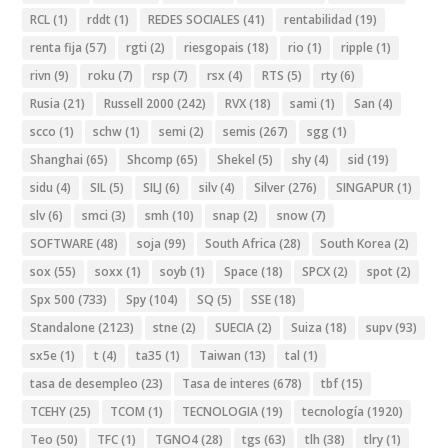
RCL
(1)
rddt
(1)
REDES SOCIALES
(41)
rentabilidad
(19)
renta fija
(57)
rgti
(2)
riesgopais
(18)
rio
(1)
ripple
(1)
rivn
(9)
roku
(7)
rsp
(7)
rsx
(4)
RTS
(5)
rty
(6)
Rusia
(21)
Russell 2000
(242)
RVX
(18)
sami
(1)
San
(4)
scco
(1)
schw
(1)
semi
(2)
semis
(267)
sgg
(1)
Shanghai
(65)
Shcomp
(65)
Shekel
(5)
shy
(4)
sid
(19)
sidu
(4)
SIL
(5)
SILJ
(6)
silv
(4)
Silver
(276)
SINGAPUR
(1)
slv
(6)
smci
(3)
smh
(10)
snap
(2)
snow
(7)
SOFTWARE
(48)
soja
(99)
South Africa
(28)
South Korea
(2)
sox
(55)
soxx
(1)
soyb
(1)
Space
(18)
SPCX
(2)
spot
(2)
Spx 500
(733)
Spy
(104)
SQ
(5)
SSE
(18)
Standalone
(2123)
stne
(2)
SUECIA
(2)
Suiza
(18)
supv
(93)
sx5e
(1)
t
(4)
ta35
(1)
Taiwan
(13)
tal
(1)
tasa de desempleo
(23)
Tasa de interes
(678)
tbf
(15)
TCEHY
(25)
TCOM
(1)
TECNOLOGIA
(19)
tecnología
(1920)
Teo
(50)
TFC
(1)
TGNO4
(28)
tgs
(63)
tlh
(38)
tlry
(1)