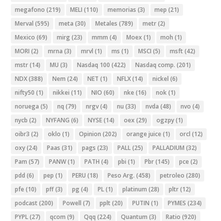
megafono
(219)
MELI
(110)
memorias
(3)
mep
(21)
Merval
(595)
meta
(30)
Metales
(789)
metr
(2)
Mexico
(69)
mirg
(23)
mmm
(4)
Moex
(1)
moh
(1)
MORI
(2)
mrna
(3)
mrvl
(1)
ms
(1)
MSCI
(5)
msft
(42)
mstr
(14)
MU
(3)
Nasdaq 100
(422)
Nasdaq comp.
(201)
NDX
(388)
Nem
(24)
NET
(1)
NFLX
(14)
nickel
(6)
nifty50
(1)
nikkei
(11)
NIO
(60)
nke
(16)
nok
(1)
noruega
(5)
nq
(79)
nrgv
(4)
nu
(33)
nvda
(48)
nvo
(4)
nycb
(2)
NYFANG
(6)
NYSE
(14)
oex
(29)
ogzpy
(1)
oibr3
(2)
oklo
(1)
Opinion
(202)
orange juice
(1)
orcl
(12)
oxy
(24)
Paas
(31)
pags
(23)
PALL
(25)
PALLADIUM
(32)
Pam
(57)
PANW
(1)
PATH
(4)
pbi
(1)
Pbr
(145)
pce
(2)
pdd
(6)
pep
(1)
PERU
(18)
Peso Arg.
(458)
petroleo
(280)
pfe
(10)
pff
(3)
pg
(4)
PL
(1)
platinum
(28)
pltr
(12)
podcast
(200)
Powell
(7)
pplt
(20)
PUTIN
(1)
PYMES
(234)
PYPL
(27)
qcom
(9)
Qqq
(224)
Quantum
(3)
Ratio
(920)