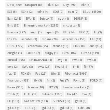
Dow Jones Transport
(88)
duol
(2)
Dxy
(290)
ebr
(4)
ECB
(5)
ECH
(12)
edn
(14)
EDU
(2)
ee.u
(7)
EE.UU.
(4500)
Eem
(211)
EFA
(1)
Egipto
(1)
egpt
(1)
EGRNF
(1)
Emb
(32)
Emerging market
(2236)
encuesta
(1)
Energia
(377)
enph
(1)
epam
(3)
EPU
(14)
ERIC
(1)
Erj
(3)
ES
(73)
escritos
(3)
España
(20)
estadistica
(158)
ETF
(13)
ETFs
(1727)
ethereum
(95)
ethusd
(96)
ETN
(10)
eu10y
(5)
eurgbp
(1)
EURILS
(2)
eurjpy
(1)
Euro
(104)
Europa
(119)
eurusd
(105)
EVERGRANDE
(1)
Ewg
(1)
ewh
(4)
ewj
(3)
ewp
(2)
EWU
(3)
eww
(28)
Ewz
(319)
F
(1)
fb
(27)
fcx
(2)
FDX
(5)
Fed
(26)
ffie
(2)
Fibonacci
(3996)
financiero
(933)
fly
(5)
fm
(2)
Fnv
(7)
Fomc
(9)
FORD
(1)
Forex
(914)
francia
(10)
FRC
(3)
frontier markets
(2)
ftmib
(1)
FUTU
(12)
futuros
(1165)
fvx
(47)
fxe
(1)
FXI
(102)
Gas natural
(123)
GBPUSD
(39)
gd30
(6)
gd30d
(9)
GD35
(3)
gd35d
(8)
gd38d
(1)
Gdx
(70)