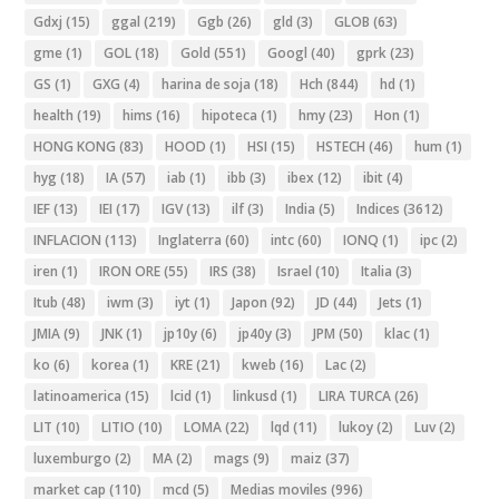
Gdxj
(15)
ggal
(219)
Ggb
(26)
gld
(3)
GLOB
(63)
gme
(1)
GOL
(18)
Gold
(551)
Googl
(40)
gprk
(23)
GS
(1)
GXG
(4)
harina de soja
(18)
Hch
(844)
hd
(1)
health
(19)
hims
(16)
hipoteca
(1)
hmy
(23)
Hon
(1)
HONG KONG
(83)
HOOD
(1)
HSI
(15)
HSTECH
(46)
hum
(1)
hyg
(18)
IA
(57)
iab
(1)
ibb
(3)
ibex
(12)
ibit
(4)
IEF
(13)
IEI
(17)
IGV
(13)
ilf
(3)
India
(5)
Indices
(3612)
INFLACION
(113)
Inglaterra
(60)
intc
(60)
IONQ
(1)
ipc
(2)
iren
(1)
IRON ORE
(55)
IRS
(38)
Israel
(10)
Italia
(3)
Itub
(48)
iwm
(3)
iyt
(1)
Japon
(92)
JD
(44)
Jets
(1)
JMIA
(9)
JNK
(1)
jp10y
(6)
jp40y
(3)
JPM
(50)
klac
(1)
ko
(6)
korea
(1)
KRE
(21)
kweb
(16)
Lac
(2)
latinoamerica
(15)
lcid
(1)
linkusd
(1)
LIRA TURCA
(26)
LIT
(10)
LITIO
(10)
LOMA
(22)
lqd
(11)
lukoy
(2)
Luv
(2)
luxemburgo
(2)
MA
(2)
mags
(9)
maiz
(37)
market cap
(110)
mcd
(5)
Medias moviles
(996)