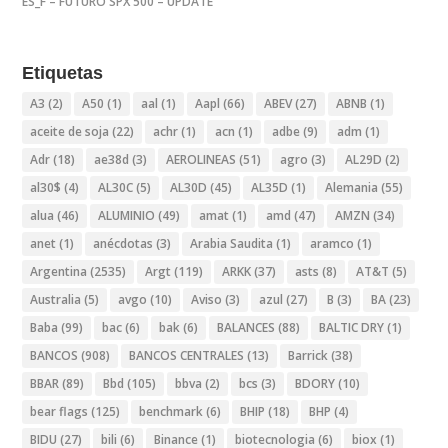
ES_F – FUTURO SPX 500 – UPDATE
Etiquetas
A3
(2)
A50
(1)
aal
(1)
Aapl
(66)
ABEV
(27)
ABNB
(1)
aceite de soja
(22)
achr
(1)
acn
(1)
adbe
(9)
adm
(1)
Adr
(18)
ae38d
(3)
AEROLINEAS
(51)
agro
(3)
AL29D
(2)
al30$
(4)
AL30C
(5)
AL30D
(45)
AL35D
(1)
Alemania
(55)
alua
(46)
ALUMINIO
(49)
amat
(1)
amd
(47)
AMZN
(34)
anet
(1)
anécdotas
(3)
Arabia Saudita
(1)
aramco
(1)
Argentina
(2535)
Argt
(119)
ARKK
(37)
asts
(8)
AT&T
(5)
Australia
(5)
avgo
(10)
Aviso
(3)
azul
(27)
B
(3)
BA
(23)
Baba
(99)
bac
(6)
bak
(6)
BALANCES
(88)
BALTIC DRY
(1)
BANCOS
(908)
BANCOS CENTRALES
(13)
Barrick
(38)
BBAR
(89)
Bbd
(105)
bbva
(2)
bcs
(3)
BDORY
(10)
bear flags
(125)
benchmark
(6)
BHIP
(18)
BHP
(4)
BIDU
(27)
bili
(6)
Binance
(1)
biotecnologia
(6)
biox
(1)