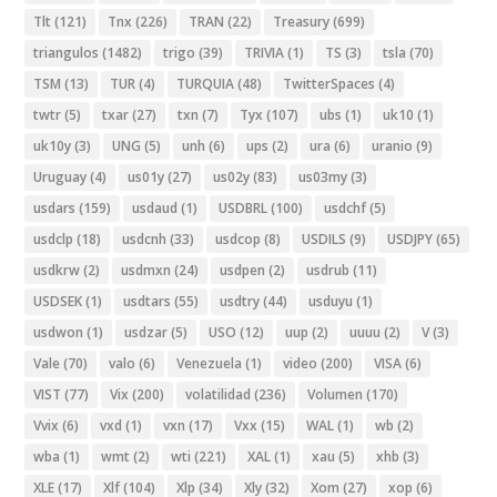
Tlt
(121)
Tnx
(226)
TRAN
(22)
Treasury
(699)
triangulos
(1482)
trigo
(39)
TRIVIA
(1)
TS
(3)
tsla
(70)
TSM
(13)
TUR
(4)
TURQUIA
(48)
TwitterSpaces
(4)
twtr
(5)
txar
(27)
txn
(7)
Tyx
(107)
ubs
(1)
uk10
(1)
uk10y
(3)
UNG
(5)
unh
(6)
ups
(2)
ura
(6)
uranio
(9)
Uruguay
(4)
us01y
(27)
us02y
(83)
us03my
(3)
usdars
(159)
usdaud
(1)
USDBRL
(100)
usdchf
(5)
usdclp
(18)
usdcnh
(33)
usdcop
(8)
USDILS
(9)
USDJPY
(65)
usdkrw
(2)
usdmxn
(24)
usdpen
(2)
usdrub
(11)
USDSEK
(1)
usdtars
(55)
usdtry
(44)
usduyu
(1)
usdwon
(1)
usdzar
(5)
USO
(12)
uup
(2)
uuuu
(2)
V
(3)
Vale
(70)
valo
(6)
Venezuela
(1)
video
(200)
VISA
(6)
VIST
(77)
Vix
(200)
volatilidad
(236)
Volumen
(170)
Vvix
(6)
vxd
(1)
vxn
(17)
Vxx
(15)
WAL
(1)
wb
(2)
wba
(1)
wmt
(2)
wti
(221)
XAL
(1)
xau
(5)
xhb
(3)
XLE
(17)
Xlf
(104)
Xlp
(34)
Xly
(32)
Xom
(27)
xop
(6)