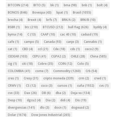
BITCOIN
(214)
BITO
(5)
bk
(1)
bma
(98)
bnb
(1)
bolt
(4)
BONOS
(846)
Bovespa
(43)
bpat
(1)
Brasil
(1055)
brecha
(4)
Brexit
(4)
brfs
(7)
BRK/A
(2)
BRK/B
(10)
BSBR
(1)
btc
(210)
BTCUSD
(212)
bull flag
(626)
byddy
(4)
byma
(14)
C
(13)
CAAP
(10)
cac 40
(10)
cadusd
(19)
cafe
(1)
campo
(5)
Canada
(93)
canje
(3)
Cannabis
(1)
cat
(1)
CBD
(4)
ccl
(21)
Cde
(18)
cds
(1)
ceco2
(9)
CEDEAR
(103)
CEPU
(41)
CGPA2
(2)
CHILE
(28)
China
(585)
cig
(1)
citi
(18)
Cobre
(35)
COIN
(12)
Colo
(5)
COLOMBIA
(41)
come
(7)
Commodity
(1260)
Crb
(54)
cres
(1)
Cresy
(31)
cripto moneda
(339)
crm
(2)
crwd
(1)
CRWV
(1)
CS
(12)
csco
(3)
cursos
(1)
cuña
(1932)
cvs
(1)
cvx
(33)
Dax
(26)
DB
(6)
dba
(2)
Deja vu
(134)
Desp
(10)
dgcu2
(4)
Dia
(2)
didi
(4)
Dis
(19)
divergencias
(141)
dlo
(3)
docn
(1)
dogeusd
(2)
Dolar
(1674)
Dow Jones Industrial
(265)