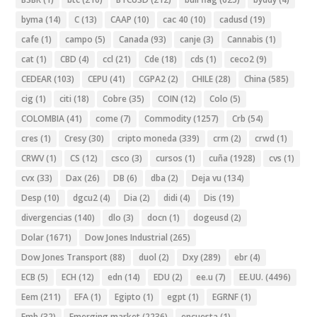
byma
(14)
C
(13)
CAAP
(10)
cac 40
(10)
cadusd
(19)
cafe
(1)
campo
(5)
Canada
(93)
canje
(3)
Cannabis
(1)
cat
(1)
CBD
(4)
ccl
(21)
Cde
(18)
cds
(1)
ceco2
(9)
CEDEAR
(103)
CEPU
(41)
CGPA2
(2)
CHILE
(28)
China
(585)
cig
(1)
citi
(18)
Cobre
(35)
COIN
(12)
Colo
(5)
COLOMBIA
(41)
come
(7)
Commodity
(1257)
Crb
(54)
cres
(1)
Cresy
(30)
cripto moneda
(339)
crm
(2)
crwd
(1)
CRWV
(1)
CS
(12)
csco
(3)
cursos
(1)
cuña
(1928)
cvs
(1)
cvx
(33)
Dax
(26)
DB
(6)
dba
(2)
Deja vu
(134)
Desp
(10)
dgcu2
(4)
Dia
(2)
didi
(4)
Dis
(19)
divergencias
(140)
dlo
(3)
docn
(1)
dogeusd
(2)
Dolar
(1671)
Dow Jones Industrial
(265)
Dow Jones Transport
(88)
duol
(2)
Dxy
(289)
ebr
(4)
ECB
(5)
ECH
(12)
edn
(14)
EDU
(2)
ee.u
(7)
EE.UU.
(4496)
Eem
(211)
EFA
(1)
Egipto
(1)
egpt
(1)
EGRNF
(1)
Emb
(32)
Emerging market
(2236)
encuesta
(1)