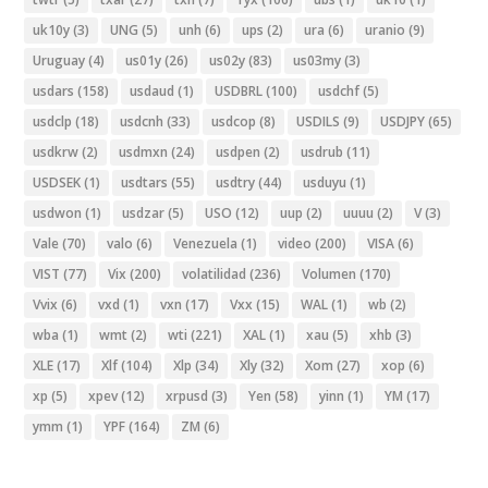
uk10y
(3)
UNG
(5)
unh
(6)
ups
(2)
ura
(6)
uranio
(9)
Uruguay
(4)
us01y
(26)
us02y
(83)
us03my
(3)
usdars
(158)
usdaud
(1)
USDBRL
(100)
usdchf
(5)
usdclp
(18)
usdcnh
(33)
usdcop
(8)
USDILS
(9)
USDJPY
(65)
usdkrw
(2)
usdmxn
(24)
usdpen
(2)
usdrub
(11)
USDSEK
(1)
usdtars
(55)
usdtry
(44)
usduyu
(1)
usdwon
(1)
usdzar
(5)
USO
(12)
uup
(2)
uuuu
(2)
V
(3)
Vale
(70)
valo
(6)
Venezuela
(1)
video
(200)
VISA
(6)
VIST
(77)
Vix
(200)
volatilidad
(236)
Volumen
(170)
Vvix
(6)
vxd
(1)
vxn
(17)
Vxx
(15)
WAL
(1)
wb
(2)
wba
(1)
wmt
(2)
wti
(221)
XAL
(1)
xau
(5)
xhb
(3)
XLE
(17)
Xlf
(104)
Xlp
(34)
Xly
(32)
Xom
(27)
xop
(6)
xp
(5)
xpev
(12)
xrpusd
(3)
Yen
(58)
yinn
(1)
YM
(17)
ymm
(1)
YPF
(164)
ZM
(6)