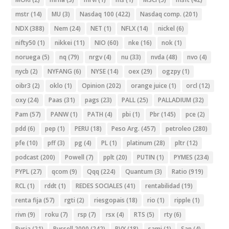
mstr
(14)
MU
(3)
Nasdaq 100
(422)
Nasdaq comp.
(201)
NDX
(388)
Nem
(24)
NET
(1)
NFLX
(14)
nickel
(6)
nifty50
(1)
nikkei
(11)
NIO
(60)
nke
(16)
nok
(1)
noruega
(5)
nq
(79)
nrgv
(4)
nu
(33)
nvda
(48)
nvo
(4)
nycb
(2)
NYFANG
(6)
NYSE
(14)
oex
(29)
ogzpy
(1)
oibr3
(2)
oklo
(1)
Opinion
(202)
orange juice
(1)
orcl
(12)
oxy
(24)
Paas
(31)
pags
(23)
PALL
(25)
PALLADIUM
(32)
Pam
(57)
PANW
(1)
PATH
(4)
pbi
(1)
Pbr
(145)
pce
(2)
pdd
(6)
pep
(1)
PERU
(18)
Peso Arg.
(457)
petroleo
(280)
pfe
(10)
pff
(3)
pg
(4)
PL
(1)
platinum
(28)
pltr
(12)
podcast
(200)
Powell
(7)
pplt
(20)
PUTIN
(1)
PYMES
(234)
PYPL
(27)
qcom
(9)
Qqq
(224)
Quantum
(3)
Ratio
(919)
RCL
(1)
rddt
(1)
REDES SOCIALES
(41)
rentabilidad
(19)
renta fija
(57)
rgti
(2)
riesgopais
(18)
rio
(1)
ripple
(1)
rivn
(9)
roku
(7)
rsp
(7)
rsx
(4)
RTS
(5)
rty
(6)
Rusia
(21)
Russell 2000
(242)
RVX
(18)
sami
(1)
San
(4)