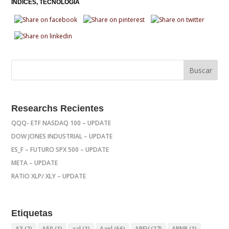
INDICES
TECNOLOGÍA
Researchs Recientes
QQQ- ETF NASDAQ 100 – UPDATE
DOW JONES INDUSTRIAL – UPDATE
ES_F – FUTURO SPX 500 – UPDATE
META – UPDATE
RATIO XLP/ XLY – UPDATE
Etiquetas
A3
(2)
A50
(1)
aal
(1)
Aapl
(66)
ABEV
(27)
ABNB
(1)