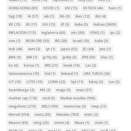
HONG KONG
(83)
HOOD
(1)
HSI
(15)
HSTECH
(46)
hum
(1)
hyg
(18)
IA
(57)
iab
(1)
ibb
(3)
ibex
(12)
ibit
(4)
IEF
(13)
IEI
(17)
IGV
(13)
ilf
(3)
India
(5)
Indices
(3609)
INFLACION
(113)
Inglaterra
(60)
intc
(60)
IONQ
(1)
ipc
(2)
iren
(1)
IRON ORE
(55)
IRS
(38)
Israel
(10)
Italia
(3)
Itub
(48)
iwm
(3)
iyt
(1)
Japon
(92)
JD
(44)
Jets
(1)
JMIA
(9)
JNK
(1)
jp10y
(6)
jp40y
(3)
JPM
(50)
klac
(1)
ko
(6)
korea
(1)
KRE
(21)
kweb
(16)
Lac
(2)
latinoamerica
(15)
lcid
(1)
linkusd
(1)
LIRA TURCA
(26)
LIT
(10)
LITIO
(10)
LOMA
(22)
lqd
(11)
lukoy
(2)
Luv
(2)
luxemburgo
(2)
MA
(2)
mags
(9)
maiz
(37)
market cap
(110)
mcd
(5)
Medias moviles
(996)
megafono
(219)
MELI
(109)
memorias
(3)
mep
(21)
Merval
(594)
meta
(30)
Metales
(784)
metr
(2)
Mexico
(69)
mirg
(23)
mmm
(4)
Moex
(1)
moh
(1)
MORI
(2)
mrna
(3)
mrvl
(1)
ms
(1)
MSCI
(5)
msft
(42)