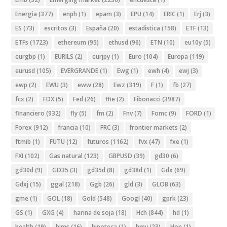
Energia
(377)
enph
(1)
epam
(3)
EPU
(14)
ERIC
(1)
Erj
(3)
ES
(73)
escritos
(3)
España
(20)
estadistica
(158)
ETF
(13)
ETFs
(1723)
ethereum
(95)
ethusd
(96)
ETN
(10)
eu10y
(5)
eurgbp
(1)
EURILS
(2)
eurjpy
(1)
Euro
(104)
Europa
(119)
eurusd
(105)
EVERGRANDE
(1)
Ewg
(1)
ewh
(4)
ewj
(3)
ewp
(2)
EWU
(3)
eww
(28)
Ewz
(319)
F
(1)
fb
(27)
fcx
(2)
FDX
(5)
Fed
(26)
ffie
(2)
Fibonacci
(3987)
financiero
(932)
fly
(5)
fm
(2)
Fnv
(7)
Fomc
(9)
FORD
(1)
Forex
(912)
francia
(10)
FRC
(3)
frontier markets
(2)
ftmib
(1)
FUTU
(12)
futuros
(1162)
fvx
(47)
fxe
(1)
FXI
(102)
Gas natural
(123)
GBPUSD
(39)
gd30
(6)
gd30d
(9)
GD35
(3)
gd35d
(8)
gd38d
(1)
Gdx
(69)
Gdxj
(15)
ggal
(218)
Ggb
(26)
gld
(3)
GLOB
(63)
gme
(1)
GOL
(18)
Gold
(548)
Googl
(40)
gprk
(23)
GS
(1)
GXG
(4)
harina de soja
(18)
Hch
(844)
hd
(1)
health
(19)
hims
(16)
hipoteca
(1)
hmy
(23)
Hon
(1)