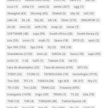
scco
(1)
schw
(1)
semi
(2)
semis
(267)
sgg
(1)
Shanghai
(65)
Shcomp
(65)
Shekel
(5)
shy
(4)
sid
(19)
sidu
(4)
SIL
(4)
SILJ
(6)
silv
(4)
Silver
(273)
SINGAPUR
(1)
slv
(6)
smci
(3)
smh
(10)
snap
(2)
snow
(7)
SOFTWARE
(48)
soja
(99)
South Africa
(28)
South Korea
(2)
sox
(55)
soxx
(1)
soyb
(1)
Space
(18)
SPCX
(2)
spot
(2)
Spx 500
(733)
Spy
(104)
SQ
(5)
SSE
(18)
Standalone
(2120)
stne
(2)
SUECIA
(2)
Suiza
(18)
supv
(93)
sx5e
(1)
t
(4)
ta35
(1)
Taiwan
(13)
tal
(1)
tasa de desempleo
(23)
Tasa de interes
(676)
tbf
(15)
TCEHY
(25)
TCOM
(1)
TECNOLOGIA
(19)
tecnología
(1919)
Teo
(50)
TFC
(1)
TGNO4
(28)
tgs
(63)
tlh
(37)
tlry
(1)
Tlt
(120)
Tnx
(226)
TRAN
(22)
Treasury
(695)
triangulos
(1478)
trigo
(39)
TRIVIA
(1)
TS
(3)
tsla
(70)
TSM
(13)
TUR
(4)
TURQUIA
(48)
TwitterSpaces
(4)
twtr
(5)
txar
(27)
txn
(7)
Tyx
(106)
ubs
(1)
uk10
(1)