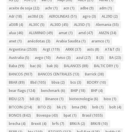
aceite de soja
(22)
achr
(1)
acn
(1)
adbe
(9)
adm
(1)
Adr
(18)
ae38d
(3)
AEROLINEAS
(51)
agro
(3)
AL29D
(2)
al30$
(4)
AL30C
(5)
AL30D
(45)
AL35D
(1)
Alemania
(55)
alua
(46)
ALUMINIO
(49)
amat
(1)
amd
(47)
AMZN
(34)
anet
(1)
anécdotas
(3)
Arabia Saudita
(1)
aramco
(1)
Argentina
(2530)
Argt
(119)
ARKK
(37)
asts
(8)
AT&T
(5)
Australia
(5)
avgo
(10)
Aviso
(3)
azul
(27)
B
(3)
BA
(23)
Baba
(99)
bac
(6)
bak
(6)
BALANCES
(88)
BALTIC DRY
(1)
BANCOS
(907)
BANCOS CENTRALES
(13)
Barrick
(38)
BBAR
(89)
Bbd
(105)
bbva
(2)
bcs
(3)
BDORY
(10)
bear flags
(124)
benchmark
(6)
BHIP
(18)
BHP
(4)
BIDU
(27)
bili
(6)
Binance
(1)
biotecnologia
(6)
biox
(1)
BITCOIN
(214)
BITO
(5)
bk
(1)
bma
(98)
bnb
(1)
bolt
(4)
BONOS
(842)
Bovespa
(43)
bpat
(1)
Brasil
(1055)
brecha
(4)
Brexit
(4)
brfs
(7)
BRK/A
(2)
BRK/B
(10)
BSBR
(1)
btc
(210)
BTCUSD
(212)
bull flag
(625)
byddy
(4)