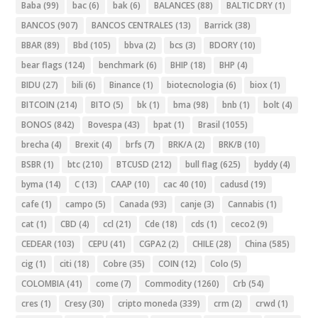
Baba
(99)
bac
(6)
bak
(6)
BALANCES
(88)
BALTIC DRY
(1)
BANCOS
(907)
BANCOS CENTRALES
(13)
Barrick
(38)
BBAR
(89)
Bbd
(105)
bbva
(2)
bcs
(3)
BDORY
(10)
bear flags
(124)
benchmark
(6)
BHIP
(18)
BHP
(4)
BIDU
(27)
bili
(6)
Binance
(1)
biotecnologia
(6)
biox
(1)
BITCOIN
(214)
BITO
(5)
bk
(1)
bma
(98)
bnb
(1)
bolt
(4)
BONOS
(842)
Bovespa
(43)
bpat
(1)
Brasil
(1055)
brecha
(4)
Brexit
(4)
brfs
(7)
BRK/A
(2)
BRK/B
(10)
BSBR
(1)
btc
(210)
BTCUSD
(212)
bull flag
(625)
byddy
(4)
byma
(14)
C
(13)
CAAP
(10)
cac 40
(10)
cadusd
(19)
cafe
(1)
campo
(5)
Canada
(93)
canje
(3)
Cannabis
(1)
cat
(1)
CBD
(4)
ccl
(21)
Cde
(18)
cds
(1)
ceco2
(9)
CEDEAR
(103)
CEPU
(41)
CGPA2
(2)
CHILE
(28)
China
(585)
cig
(1)
citi
(18)
Cobre
(35)
COIN
(12)
Colo
(5)
COLOMBIA
(41)
come
(7)
Commodity
(1260)
Crb
(54)
cres
(1)
Cresy
(30)
cripto moneda
(339)
crm
(2)
crwd
(1)