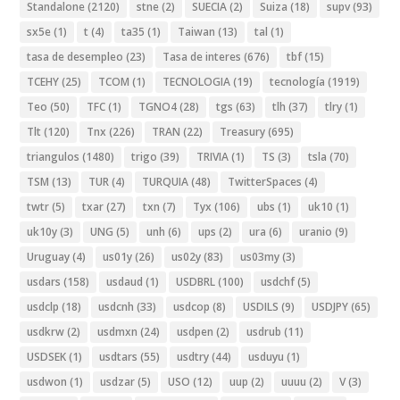
Standalone
(2120)
stne
(2)
SUECIA
(2)
Suiza
(18)
supv
(93)
sx5e
(1)
t
(4)
ta35
(1)
Taiwan
(13)
tal
(1)
tasa de desempleo
(23)
Tasa de interes
(676)
tbf
(15)
TCEHY
(25)
TCOM
(1)
TECNOLOGIA
(19)
tecnología
(1919)
Teo
(50)
TFC
(1)
TGNO4
(28)
tgs
(63)
tlh
(37)
tlry
(1)
Tlt
(120)
Tnx
(226)
TRAN
(22)
Treasury
(695)
triangulos
(1480)
trigo
(39)
TRIVIA
(1)
TS
(3)
tsla
(70)
TSM
(13)
TUR
(4)
TURQUIA
(48)
TwitterSpaces
(4)
twtr
(5)
txar
(27)
txn
(7)
Tyx
(106)
ubs
(1)
uk10
(1)
uk10y
(3)
UNG
(5)
unh
(6)
ups
(2)
ura
(6)
uranio
(9)
Uruguay
(4)
us01y
(26)
us02y
(83)
us03my
(3)
usdars
(158)
usdaud
(1)
USDBRL
(100)
usdchf
(5)
usdclp
(18)
usdcnh
(33)
usdcop
(8)
USDILS
(9)
USDJPY
(65)
usdkrw
(2)
usdmxn
(24)
usdpen
(2)
usdrub
(11)
USDSEK
(1)
usdtars
(55)
usdtry
(44)
usduyu
(1)
usdwon
(1)
usdzar
(5)
USO
(12)
uup
(2)
uuuu
(2)
V
(3)