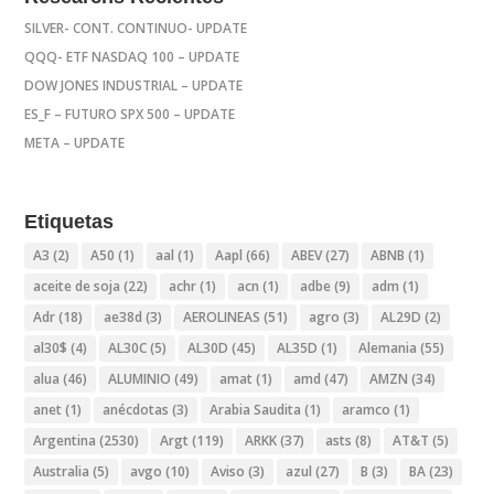
SILVER- CONT. CONTINUO- UPDATE
QQQ- ETF NASDAQ 100 – UPDATE
DOW JONES INDUSTRIAL – UPDATE
ES_F – FUTURO SPX 500 – UPDATE
META – UPDATE
Etiquetas
A3
(2)
A50
(1)
aal
(1)
Aapl
(66)
ABEV
(27)
ABNB
(1)
aceite de soja
(22)
achr
(1)
acn
(1)
adbe
(9)
adm
(1)
Adr
(18)
ae38d
(3)
AEROLINEAS
(51)
agro
(3)
AL29D
(2)
al30$
(4)
AL30C
(5)
AL30D
(45)
AL35D
(1)
Alemania
(55)
alua
(46)
ALUMINIO
(49)
amat
(1)
amd
(47)
AMZN
(34)
anet
(1)
anécdotas
(3)
Arabia Saudita
(1)
aramco
(1)
Argentina
(2530)
Argt
(119)
ARKK
(37)
asts
(8)
AT&T
(5)
Australia
(5)
avgo
(10)
Aviso
(3)
azul
(27)
B
(3)
BA
(23)