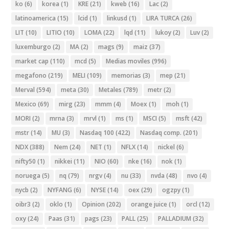
ko
(6)
korea
(1)
KRE
(21)
kweb
(16)
Lac
(2)
latinoamerica
(15)
lcid
(1)
linkusd
(1)
LIRA TURCA
(26)
LIT
(10)
LITIO
(10)
LOMA
(22)
lqd
(11)
lukoy
(2)
Luv
(2)
luxemburgo
(2)
MA
(2)
mags
(9)
maiz
(37)
market cap
(110)
mcd
(5)
Medias moviles
(996)
megafono
(219)
MELI
(109)
memorias
(3)
mep
(21)
Merval
(594)
meta
(30)
Metales
(789)
metr
(2)
Mexico
(69)
mirg
(23)
mmm
(4)
Moex
(1)
moh
(1)
MORI
(2)
mrna
(3)
mrvl
(1)
ms
(1)
MSCI
(5)
msft
(42)
mstr
(14)
MU
(3)
Nasdaq 100
(422)
Nasdaq comp.
(201)
NDX
(388)
Nem
(24)
NET
(1)
NFLX
(14)
nickel
(6)
nifty50
(1)
nikkei
(11)
NIO
(60)
nke
(16)
nok
(1)
noruega
(5)
nq
(79)
nrgv
(4)
nu
(33)
nvda
(48)
nvo
(4)
nycb
(2)
NYFANG
(6)
NYSE
(14)
oex
(29)
ogzpy
(1)
oibr3
(2)
oklo
(1)
Opinion
(202)
orange juice
(1)
orcl
(12)
oxy
(24)
Paas
(31)
pags
(23)
PALL
(25)
PALLADIUM
(32)