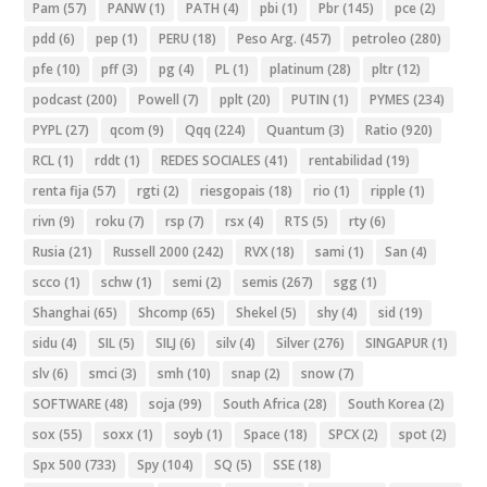
Pam
(57)
PANW
(1)
PATH
(4)
pbi
(1)
Pbr
(145)
pce
(2)
pdd
(6)
pep
(1)
PERU
(18)
Peso Arg.
(457)
petroleo
(280)
pfe
(10)
pff
(3)
pg
(4)
PL
(1)
platinum
(28)
pltr
(12)
podcast
(200)
Powell
(7)
pplt
(20)
PUTIN
(1)
PYMES
(234)
PYPL
(27)
qcom
(9)
Qqq
(224)
Quantum
(3)
Ratio
(920)
RCL
(1)
rddt
(1)
REDES SOCIALES
(41)
rentabilidad
(19)
renta fija
(57)
rgti
(2)
riesgopais
(18)
rio
(1)
ripple
(1)
rivn
(9)
roku
(7)
rsp
(7)
rsx
(4)
RTS
(5)
rty
(6)
Rusia
(21)
Russell 2000
(242)
RVX
(18)
sami
(1)
San
(4)
scco
(1)
schw
(1)
semi
(2)
semis
(267)
sgg
(1)
Shanghai
(65)
Shcomp
(65)
Shekel
(5)
shy
(4)
sid
(19)
sidu
(4)
SIL
(5)
SILJ
(6)
silv
(4)
Silver
(276)
SINGAPUR
(1)
slv
(6)
smci
(3)
smh
(10)
snap
(2)
snow
(7)
SOFTWARE
(48)
soja
(99)
South Africa
(28)
South Korea
(2)
sox
(55)
soxx
(1)
soyb
(1)
Space
(18)
SPCX
(2)
spot
(2)
Spx 500
(733)
Spy
(104)
SQ
(5)
SSE
(18)