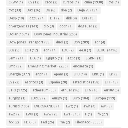
CRWV
(1)
CS
(12)
csco
(3)
cursos
(1)
cuña
(1930)
cvs
(1)
cvx
(33)
Dax
(26)
DB
(6)
dba
(2)
Deja vu
(134)
Desp
(10)
dgcu2
(4)
Dia
(2)
didi
(4)
Dis
(19)
divergencias
(141)
dlo
(3)
docn
(1)
dogeusd
(2)
Dolar
(1671)
Dow Jones Industrial
(265)
Dow Jones Transport
(88)
duol
(2)
Dxy
(289)
ebr
(4)
ECB
(5)
ECH
(12)
edn
(14)
EDU
(2)
ee.u
(7)
EE.UU.
(4496)
Eem
(211)
EFA
(1)
Egipto
(1)
egpt
(1)
EGRNF
(1)
Emb
(32)
Emerging market
(2236)
encuesta
(1)
Energia
(377)
enph
(1)
epam
(3)
EPU
(14)
ERIC
(1)
Erj
(3)
ES
(73)
escritos
(3)
España
(20)
estadistica
(158)
ETF
(13)
ETFs
(1725)
ethereum
(95)
ethusd
(96)
ETN
(10)
eu10y
(5)
eurgbp
(1)
EURILS
(2)
eurjpy
(1)
Euro
(104)
Europa
(119)
eurusd
(105)
EVERGRANDE
(1)
Ewg
(1)
ewh
(4)
ewj
(3)
ewp
(2)
EWU
(3)
eww
(28)
Ewz
(319)
F
(1)
fb
(27)
fcx
(2)
FDX
(5)
Fed
(26)
ffie
(2)
Fibonacci
(3989)