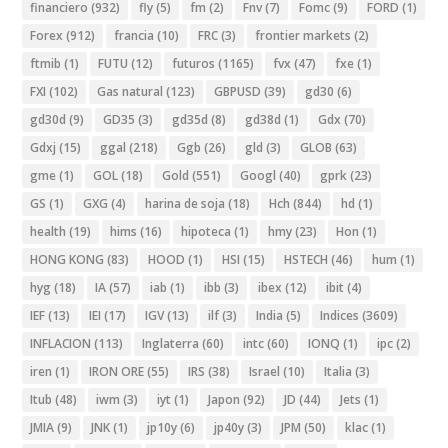
financiero
(932)
fly
(5)
fm
(2)
Fnv
(7)
Fomc
(9)
FORD
(1)
Forex
(912)
francia
(10)
FRC
(3)
frontier markets
(2)
ftmib
(1)
FUTU
(12)
futuros
(1165)
fvx
(47)
fxe
(1)
FXI
(102)
Gas natural
(123)
GBPUSD
(39)
gd30
(6)
gd30d
(9)
GD35
(3)
gd35d
(8)
gd38d
(1)
Gdx
(70)
Gdxj
(15)
ggal
(218)
Ggb
(26)
gld
(3)
GLOB
(63)
gme
(1)
GOL
(18)
Gold
(551)
Googl
(40)
gprk
(23)
GS
(1)
GXG
(4)
harina de soja
(18)
Hch
(844)
hd
(1)
health
(19)
hims
(16)
hipoteca
(1)
hmy
(23)
Hon
(1)
HONG KONG
(83)
HOOD
(1)
HSI
(15)
HSTECH
(46)
hum
(1)
hyg
(18)
IA
(57)
iab
(1)
ibb
(3)
ibex
(12)
ibit
(4)
IEF
(13)
IEI
(17)
IGV
(13)
ilf
(3)
India
(5)
Indices
(3609)
INFLACION
(113)
Inglaterra
(60)
intc
(60)
IONQ
(1)
ipc
(2)
iren
(1)
IRON ORE
(55)
IRS
(38)
Israel
(10)
Italia
(3)
Itub
(48)
iwm
(3)
iyt
(1)
Japon
(92)
JD
(44)
Jets
(1)
JMIA
(9)
JNK
(1)
jp10y
(6)
jp40y
(3)
JPM
(50)
klac
(1)