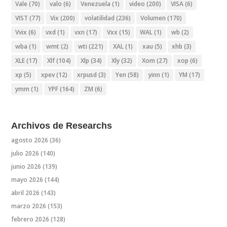
Vale
(70)
valo
(6)
Venezuela
(1)
video
(200)
VISA
(6)
VIST
(77)
Vix
(200)
volatilidad
(236)
Volumen
(170)
Vvix
(6)
vxd
(1)
vxn
(17)
Vxx
(15)
WAL
(1)
wb
(2)
wba
(1)
wmt
(2)
wti
(221)
XAL
(1)
xau
(5)
xhb
(3)
XLE
(17)
Xlf
(104)
Xlp
(34)
Xly
(32)
Xom
(27)
xop
(6)
xp
(5)
xpev
(12)
xrpusd
(3)
Yen
(58)
yinn
(1)
YM
(17)
ymm
(1)
YPF
(164)
ZM
(6)
Archivos de Researchs
agosto 2026
(36)
julio 2026
(140)
junio 2026
(139)
mayo 2026
(144)
abril 2026
(143)
marzo 2026
(153)
febrero 2026
(128)