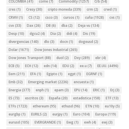
COLOMBIA
(41)
come
(7)
Commodity
(1257)
Crb
(54)
cres
(1)
Cresy
(30)
cripto moneda
(339)
crm
(2)
crwd
(1)
CRWV
(1)
CS
(12)
csco
(3)
cursos
(1)
cuña
(1928)
cvs
(1)
cvx
(33)
Dax
(26)
DB
(6)
dba
(2)
Deja vu
(134)
Desp
(10)
dgcu2
(4)
Dia
(2)
didi
(4)
Dis
(19)
divergencias
(140)
dlo
(3)
docn
(1)
dogeusd
(2)
Dolar
(1671)
Dow Jones Industrial
(265)
Dow Jones Transport
(88)
duol
(2)
Dxy
(289)
ebr
(4)
ECB
(5)
ECH
(12)
edn
(14)
EDU
(2)
ee.u
(7)
EE.UU.
(4496)
Eem
(211)
EFA
(1)
Egipto
(1)
egpt
(1)
EGRNF
(1)
Emb
(32)
Emerging market
(2236)
encuesta
(1)
Energia
(377)
enph
(1)
epam
(3)
EPU
(14)
ERIC
(1)
Erj
(3)
ES
(73)
escritos
(3)
España
(20)
estadistica
(158)
ETF
(13)
ETFs
(1723)
ethereum
(95)
ethusd
(96)
ETN
(10)
eu10y
(5)
eurgbp
(1)
EURILS
(2)
eurjpy
(1)
Euro
(104)
Europa
(119)
eurusd
(105)
EVERGRANDE
(1)
Ewg
(1)
ewh
(4)
ewj
(3)