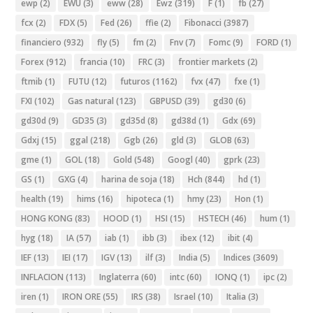
ewp
(2)
EWU
(3)
eww
(28)
Ewz
(319)
F
(1)
fb
(27)
fcx
(2)
FDX
(5)
Fed
(26)
ffie
(2)
Fibonacci
(3987)
financiero
(932)
fly
(5)
fm
(2)
Fnv
(7)
Fomc
(9)
FORD
(1)
Forex
(912)
francia
(10)
FRC
(3)
frontier markets
(2)
ftmib
(1)
FUTU
(12)
futuros
(1162)
fvx
(47)
fxe
(1)
FXI
(102)
Gas natural
(123)
GBPUSD
(39)
gd30
(6)
gd30d
(9)
GD35
(3)
gd35d
(8)
gd38d
(1)
Gdx
(69)
Gdxj
(15)
ggal
(218)
Ggb
(26)
gld
(3)
GLOB
(63)
gme
(1)
GOL
(18)
Gold
(548)
Googl
(40)
gprk
(23)
GS
(1)
GXG
(4)
harina de soja
(18)
Hch
(844)
hd
(1)
health
(19)
hims
(16)
hipoteca
(1)
hmy
(23)
Hon
(1)
HONG KONG
(83)
HOOD
(1)
HSI
(15)
HSTECH
(46)
hum
(1)
hyg
(18)
IA
(57)
iab
(1)
ibb
(3)
ibex
(12)
ibit
(4)
IEF
(13)
IEI
(17)
IGV
(13)
ilf
(3)
India
(5)
Indices
(3609)
INFLACION
(113)
Inglaterra
(60)
intc
(60)
IONQ
(1)
ipc
(2)
iren
(1)
IRON ORE
(55)
IRS
(38)
Israel
(10)
Italia
(3)