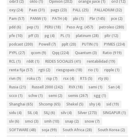
oibr3
(2)
oklo
(1)
Opinion
(202)
orange juice
(1)
orcl
(12)
oxy
(24)
Paas
(31)
pags
(23)
PALL
(25)
PALLADIUM
(32)
Pam
(57)
PANW
(1)
PATH
(4)
pbi
(1)
Pbr
(145)
pce
(2)
pdd
(6)
pep
(1)
PERU
(18)
Peso Arg.
(457)
petroleo
(280)
pfe
(10)
pff
(3)
pg
(4)
PL
(1)
platinum
(28)
pltr
(12)
podcast
(200)
Powell
(7)
pplt
(20)
PUTIN
(1)
PYMES
(234)
PYPL
(27)
qcom
(9)
Qqq
(224)
Quantum
(3)
Ratio
(919)
RCL
(1)
rddt
(1)
REDES SOCIALES
(41)
rentabilidad
(19)
renta fija
(57)
rgti
(2)
riesgopais
(18)
rio
(1)
ripple
(1)
rivn
(9)
roku
(7)
rsp
(7)
rsx
(4)
RTS
(5)
rty
(6)
Rusia
(21)
Russell 2000
(242)
RVX
(18)
sami
(1)
San
(4)
scco
(1)
schw
(1)
semi
(2)
semis
(267)
sgg
(1)
Shanghai
(65)
Shcomp
(65)
Shekel
(5)
shy
(4)
sid
(19)
sidu
(4)
SIL
(4)
SILJ
(6)
silv
(4)
Silver
(273)
SINGAPUR
(1)
slv
(6)
smci
(3)
smh
(10)
snap
(2)
snow
(7)
SOFTWARE
(48)
soja
(99)
South Africa
(28)
South Korea
(2)