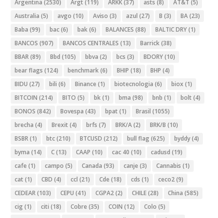
Argentina
(2530)
Argt
(119)
ARKK
(37)
asts
(8)
AT&T
(5)
Australia
(5)
avgo
(10)
Aviso
(3)
azul
(27)
B
(3)
BA
(23)
Baba
(99)
bac
(6)
bak
(6)
BALANCES
(88)
BALTIC DRY
(1)
BANCOS
(907)
BANCOS CENTRALES
(13)
Barrick
(38)
BBAR
(89)
Bbd
(105)
bbva
(2)
bcs
(3)
BDORY
(10)
bear flags
(124)
benchmark
(6)
BHIP
(18)
BHP
(4)
BIDU
(27)
bili
(6)
Binance
(1)
biotecnologia
(6)
biox
(1)
BITCOIN
(214)
BITO
(5)
bk
(1)
bma
(98)
bnb
(1)
bolt
(4)
BONOS
(842)
Bovespa
(43)
bpat
(1)
Brasil
(1055)
brecha
(4)
Brexit
(4)
brfs
(7)
BRK/A
(2)
BRK/B
(10)
BSBR
(1)
btc
(210)
BTCUSD
(212)
bull flag
(625)
byddy
(4)
byma
(14)
C
(13)
CAAP
(10)
cac 40
(10)
cadusd
(19)
cafe
(1)
campo
(5)
Canada
(93)
canje
(3)
Cannabis
(1)
cat
(1)
CBD
(4)
ccl
(21)
Cde
(18)
cds
(1)
ceco2
(9)
CEDEAR
(103)
CEPU
(41)
CGPA2
(2)
CHILE
(28)
China
(585)
cig
(1)
citi
(18)
Cobre
(35)
COIN
(12)
Colo
(5)