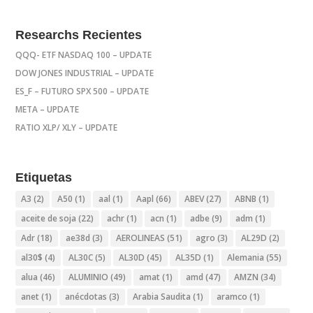
Researchs Recientes
QQQ- ETF NASDAQ 100 – UPDATE
DOW JONES INDUSTRIAL – UPDATE
ES_F – FUTURO SPX 500 – UPDATE
META – UPDATE
RATIO XLP/ XLY – UPDATE
Etiquetas
A3
(2)
A50
(1)
aal
(1)
Aapl
(66)
ABEV
(27)
ABNB
(1)
aceite de soja
(22)
achr
(1)
acn
(1)
adbe
(9)
adm
(1)
Adr
(18)
ae38d
(3)
AEROLINEAS
(51)
agro
(3)
AL29D
(2)
al30$
(4)
AL30C
(5)
AL30D
(45)
AL35D
(1)
Alemania
(55)
alua
(46)
ALUMINIO
(49)
amat
(1)
amd
(47)
AMZN
(34)
anet
(1)
anécdotas
(3)
Arabia Saudita
(1)
aramco
(1)