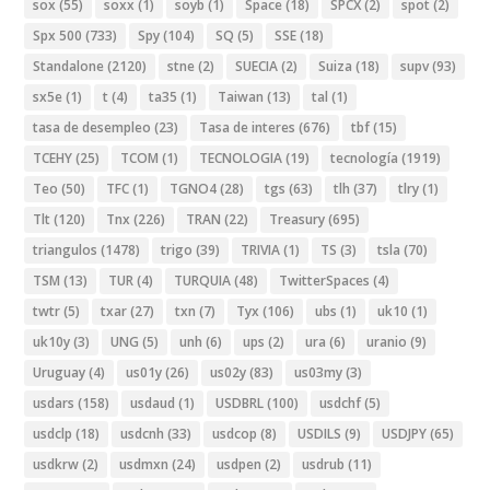
sox
(55)
soxx
(1)
soyb
(1)
Space
(18)
SPCX
(2)
spot
(2)
Spx 500
(733)
Spy
(104)
SQ
(5)
SSE
(18)
Standalone
(2120)
stne
(2)
SUECIA
(2)
Suiza
(18)
supv
(93)
sx5e
(1)
t
(4)
ta35
(1)
Taiwan
(13)
tal
(1)
tasa de desempleo
(23)
Tasa de interes
(676)
tbf
(15)
TCEHY
(25)
TCOM
(1)
TECNOLOGIA
(19)
tecnología
(1919)
Teo
(50)
TFC
(1)
TGNO4
(28)
tgs
(63)
tlh
(37)
tlry
(1)
Tlt
(120)
Tnx
(226)
TRAN
(22)
Treasury
(695)
triangulos
(1478)
trigo
(39)
TRIVIA
(1)
TS
(3)
tsla
(70)
TSM
(13)
TUR
(4)
TURQUIA
(48)
TwitterSpaces
(4)
twtr
(5)
txar
(27)
txn
(7)
Tyx
(106)
ubs
(1)
uk10
(1)
uk10y
(3)
UNG
(5)
unh
(6)
ups
(2)
ura
(6)
uranio
(9)
Uruguay
(4)
us01y
(26)
us02y
(83)
us03my
(3)
usdars
(158)
usdaud
(1)
USDBRL
(100)
usdchf
(5)
usdclp
(18)
usdcnh
(33)
usdcop
(8)
USDILS
(9)
USDJPY
(65)
usdkrw
(2)
usdmxn
(24)
usdpen
(2)
usdrub
(11)