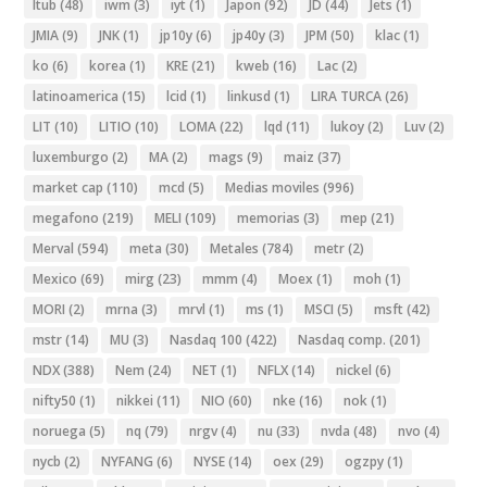
Itub
(48)
iwm
(3)
iyt
(1)
Japon
(92)
JD
(44)
Jets
(1)
JMIA
(9)
JNK
(1)
jp10y
(6)
jp40y
(3)
JPM
(50)
klac
(1)
ko
(6)
korea
(1)
KRE
(21)
kweb
(16)
Lac
(2)
latinoamerica
(15)
lcid
(1)
linkusd
(1)
LIRA TURCA
(26)
LIT
(10)
LITIO
(10)
LOMA
(22)
lqd
(11)
lukoy
(2)
Luv
(2)
luxemburgo
(2)
MA
(2)
mags
(9)
maiz
(37)
market cap
(110)
mcd
(5)
Medias moviles
(996)
megafono
(219)
MELI
(109)
memorias
(3)
mep
(21)
Merval
(594)
meta
(30)
Metales
(784)
metr
(2)
Mexico
(69)
mirg
(23)
mmm
(4)
Moex
(1)
moh
(1)
MORI
(2)
mrna
(3)
mrvl
(1)
ms
(1)
MSCI
(5)
msft
(42)
mstr
(14)
MU
(3)
Nasdaq 100
(422)
Nasdaq comp.
(201)
NDX
(388)
Nem
(24)
NET
(1)
NFLX
(14)
nickel
(6)
nifty50
(1)
nikkei
(11)
NIO
(60)
nke
(16)
nok
(1)
noruega
(5)
nq
(79)
nrgv
(4)
nu
(33)
nvda
(48)
nvo
(4)
nycb
(2)
NYFANG
(6)
NYSE
(14)
oex
(29)
ogzpy
(1)