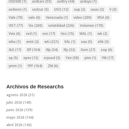
USDSEK
(1)
usdtars
(55)
usdtry
(44)
usduyu
(1)
usdwon
(1)
usdzar
(5)
USO
(12)
uup
(2)
uuuu
(2)
V
(3)
Vale
(70)
valo
(6)
Venezuela
(1)
video
(200)
VISA
(6)
VIST
(77)
Vix
(200)
volatilidad
(236)
Volumen
(170)
Vvix
(6)
vxd
(1)
vxn
(17)
Vxx
(15)
WAL
(1)
wb
(2)
wba
(1)
wmt
(2)
wti
(221)
XAL
(1)
xau
(5)
xhb
(3)
XLE
(17)
Xlf
(104)
Xlp
(34)
Xly
(32)
Xom
(27)
xop
(6)
xp
(5)
xpev
(12)
xrpusd
(3)
Yen
(58)
yinn
(1)
YM
(17)
ymm
(1)
YPF
(164)
ZM
(6)
Archivos de Researchs
agosto 2026
(31)
julio 2026
(140)
junio 2026
(139)
mayo 2026
(144)
abril 2026
(143)