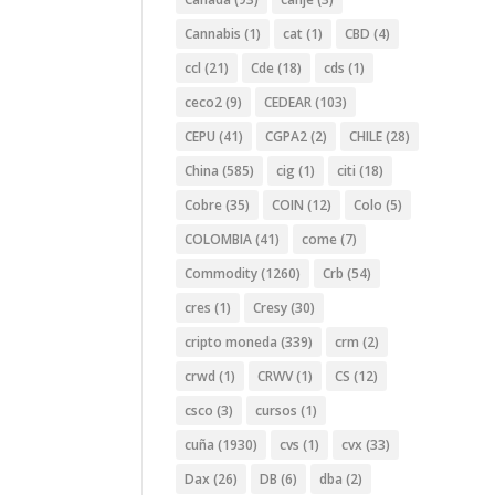
Cannabis
(1)
cat
(1)
CBD
(4)
ccl
(21)
Cde
(18)
cds
(1)
ceco2
(9)
CEDEAR
(103)
CEPU
(41)
CGPA2
(2)
CHILE
(28)
China
(585)
cig
(1)
citi
(18)
Cobre
(35)
COIN
(12)
Colo
(5)
COLOMBIA
(41)
come
(7)
Commodity
(1260)
Crb
(54)
cres
(1)
Cresy
(30)
cripto moneda
(339)
crm
(2)
crwd
(1)
CRWV
(1)
CS
(12)
csco
(3)
cursos
(1)
cuña
(1930)
cvs
(1)
cvx
(33)
Dax
(26)
DB
(6)
dba
(2)