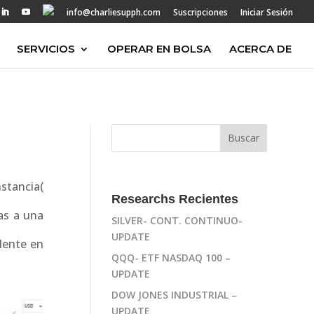
info@charliesupph.com
Suscripciones
Iniciar Sesión
SERVICIOS
OPERAR EN BOLSA
ACERCA DE
stancia(
Researchs Recientes
tas a una
SILVER- CONT. CONTINUO-
UPDATE
dente en
QQQ- ETF NASDAQ 100 –
UPDATE
DOW JONES INDUSTRIAL –
UPDATE