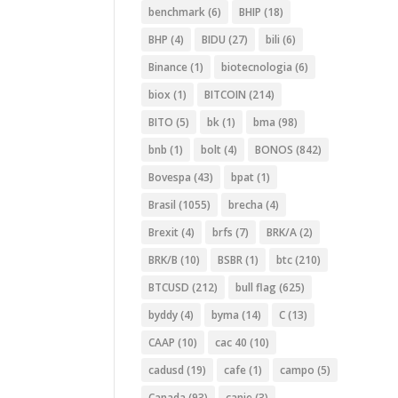
benchmark
(6)
BHIP
(18)
BHP
(4)
BIDU
(27)
bili
(6)
Binance
(1)
biotecnologia
(6)
biox
(1)
BITCOIN
(214)
BITO
(5)
bk
(1)
bma
(98)
bnb
(1)
bolt
(4)
BONOS
(842)
Bovespa
(43)
bpat
(1)
Brasil
(1055)
brecha
(4)
Brexit
(4)
brfs
(7)
BRK/A
(2)
BRK/B
(10)
BSBR
(1)
btc
(210)
BTCUSD
(212)
bull flag
(625)
byddy
(4)
byma
(14)
C
(13)
CAAP
(10)
cac 40
(10)
cadusd
(19)
cafe
(1)
campo
(5)
Canada
(93)
canje
(3)