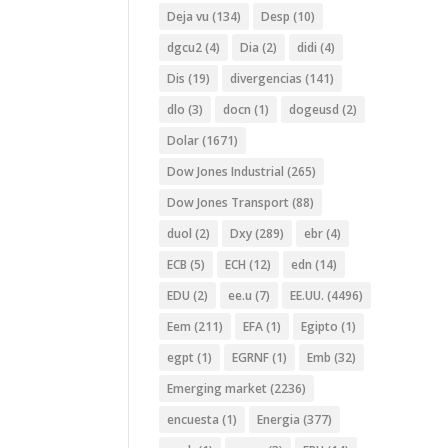
Deja vu
(134)
Desp
(10)
dgcu2
(4)
Dia
(2)
didi
(4)
Dis
(19)
divergencias
(141)
dlo
(3)
docn
(1)
dogeusd
(2)
Dolar
(1671)
Dow Jones Industrial
(265)
Dow Jones Transport
(88)
duol
(2)
Dxy
(289)
ebr
(4)
ECB
(5)
ECH
(12)
edn
(14)
EDU
(2)
ee.u
(7)
EE.UU.
(4496)
Eem
(211)
EFA
(1)
Egipto
(1)
egpt
(1)
EGRNF
(1)
Emb
(32)
Emerging market
(2236)
encuesta
(1)
Energia
(377)