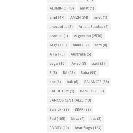
ALUMINIO
(49)
amat
(1)
amd
(47)
AMZN
(34)
anet
(1)
anécdotas
(3)
Arabia Saudita
(1)
aramco
(1)
Argentina
(2530)
Argt
(119)
ARKK
(37)
asts
(8)
AT&T
(5)
Australia
(5)
avgo
(10)
Aviso
(3)
azul
(27)
B
(3)
BA
(23)
Baba
(99)
bac
(6)
bak
(6)
BALANCES
(88)
BALTIC DRY
(1)
BANCOS
(907)
BANCOS CENTRALES
(13)
Barrick
(38)
BBAR
(89)
Bbd
(105)
bbva
(2)
bcs
(3)
BDORY
(10)
bear flags
(124)