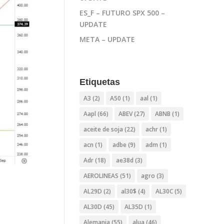
ES_F – FUTURO SPX 500 –
UPDATE
META – UPDATE
Etiquetas
A3
(2)
A50
(1)
aal
(1)
Aapl
(66)
ABEV
(27)
ABNB
(1)
aceite de soja
(22)
achr
(1)
acn
(1)
adbe
(9)
adm
(1)
Adr
(18)
ae38d
(3)
AEROLINEAS
(51)
agro
(3)
AL29D
(2)
al30$
(4)
AL30C
(5)
AL30D
(45)
AL35D
(1)
Alemania
(55)
alua
(46)