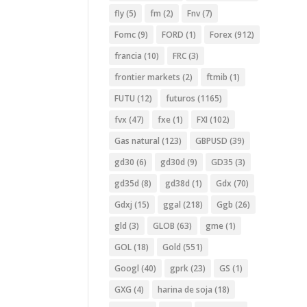
fly
(5)
fm
(2)
Fnv
(7)
Fomc
(9)
FORD
(1)
Forex
(912)
francia
(10)
FRC
(3)
frontier markets
(2)
ftmib
(1)
FUTU
(12)
futuros
(1165)
fvx
(47)
fxe
(1)
FXI
(102)
Gas natural
(123)
GBPUSD
(39)
gd30
(6)
gd30d
(9)
GD35
(3)
gd35d
(8)
gd38d
(1)
Gdx
(70)
Gdxj
(15)
ggal
(218)
Ggb
(26)
gld
(3)
GLOB
(63)
gme
(1)
GOL
(18)
Gold
(551)
Googl
(40)
gprk
(23)
GS
(1)
GXG
(4)
harina de soja
(18)