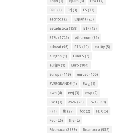
enph
(1)
epam
(3)
EPU
(14)
ERIC
(1)
Erj
(3)
ES
(73)
escritos
(3)
España
(20)
estadistica
(158)
ETF
(13)
ETFs
(1725)
ethereum
(95)
ethusd
(96)
ETN
(10)
eu10y
(5)
eurgbp
(1)
EURILS
(2)
eurjpy
(1)
Euro
(104)
Europa
(119)
eurusd
(105)
EVERGRANDE
(1)
Ewg
(1)
ewh
(4)
ewj
(3)
ewp
(2)
EWU
(3)
eww
(28)
Ewz
(319)
F
(1)
fb
(27)
fcx
(2)
FDX
(5)
Fed
(26)
ffie
(2)
Fibonacci
(3989)
financiero
(932)