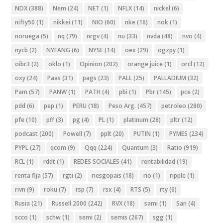
NDX
(388)
Nem
(24)
NET
(1)
NFLX
(14)
nickel
(6)
nifty50
(1)
nikkei
(11)
NIO
(60)
nke
(16)
nok
(1)
noruega
(5)
nq
(79)
nrgv
(4)
nu
(33)
nvda
(48)
nvo
(4)
nycb
(2)
NYFANG
(6)
NYSE
(14)
oex
(29)
ogzpy
(1)
oibr3
(2)
oklo
(1)
Opinion
(202)
orange juice
(1)
orcl
(12)
oxy
(24)
Paas
(31)
pags
(23)
PALL
(25)
PALLADIUM
(32)
Pam
(57)
PANW
(1)
PATH
(4)
pbi
(1)
Pbr
(145)
pce
(2)
pdd
(6)
pep
(1)
PERU
(18)
Peso Arg.
(457)
petroleo
(280)
pfe
(10)
pff
(3)
pg
(4)
PL
(1)
platinum
(28)
pltr
(12)
podcast
(200)
Powell
(7)
pplt
(20)
PUTIN
(1)
PYMES
(234)
PYPL
(27)
qcom
(9)
Qqq
(224)
Quantum
(3)
Ratio
(919)
RCL
(1)
rddt
(1)
REDES SOCIALES
(41)
rentabilidad
(19)
renta fija
(57)
rgti
(2)
riesgopais
(18)
rio
(1)
ripple
(1)
rivn
(9)
roku
(7)
rsp
(7)
rsx
(4)
RTS
(5)
rty
(6)
Rusia
(21)
Russell 2000
(242)
RVX
(18)
sami
(1)
San
(4)
scco
(1)
schw
(1)
semi
(2)
semis
(267)
sgg
(1)