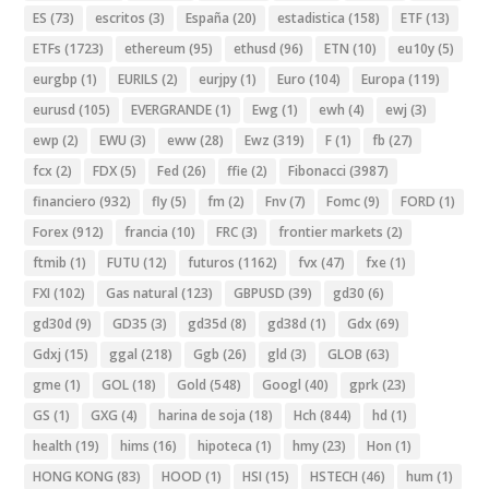
ES
(73)
escritos
(3)
España
(20)
estadistica
(158)
ETF
(13)
ETFs
(1723)
ethereum
(95)
ethusd
(96)
ETN
(10)
eu10y
(5)
eurgbp
(1)
EURILS
(2)
eurjpy
(1)
Euro
(104)
Europa
(119)
eurusd
(105)
EVERGRANDE
(1)
Ewg
(1)
ewh
(4)
ewj
(3)
ewp
(2)
EWU
(3)
eww
(28)
Ewz
(319)
F
(1)
fb
(27)
fcx
(2)
FDX
(5)
Fed
(26)
ffie
(2)
Fibonacci
(3987)
financiero
(932)
fly
(5)
fm
(2)
Fnv
(7)
Fomc
(9)
FORD
(1)
Forex
(912)
francia
(10)
FRC
(3)
frontier markets
(2)
ftmib
(1)
FUTU
(12)
futuros
(1162)
fvx
(47)
fxe
(1)
FXI
(102)
Gas natural
(123)
GBPUSD
(39)
gd30
(6)
gd30d
(9)
GD35
(3)
gd35d
(8)
gd38d
(1)
Gdx
(69)
Gdxj
(15)
ggal
(218)
Ggb
(26)
gld
(3)
GLOB
(63)
gme
(1)
GOL
(18)
Gold
(548)
Googl
(40)
gprk
(23)
GS
(1)
GXG
(4)
harina de soja
(18)
Hch
(844)
hd
(1)
health
(19)
hims
(16)
hipoteca
(1)
hmy
(23)
Hon
(1)
HONG KONG
(83)
HOOD
(1)
HSI
(15)
HSTECH
(46)
hum
(1)