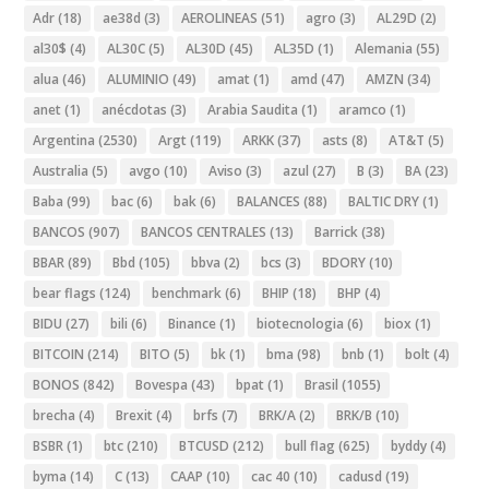
Adr
(18)
ae38d
(3)
AEROLINEAS
(51)
agro
(3)
AL29D
(2)
al30$
(4)
AL30C
(5)
AL30D
(45)
AL35D
(1)
Alemania
(55)
alua
(46)
ALUMINIO
(49)
amat
(1)
amd
(47)
AMZN
(34)
anet
(1)
anécdotas
(3)
Arabia Saudita
(1)
aramco
(1)
Argentina
(2530)
Argt
(119)
ARKK
(37)
asts
(8)
AT&T
(5)
Australia
(5)
avgo
(10)
Aviso
(3)
azul
(27)
B
(3)
BA
(23)
Baba
(99)
bac
(6)
bak
(6)
BALANCES
(88)
BALTIC DRY
(1)
BANCOS
(907)
BANCOS CENTRALES
(13)
Barrick
(38)
BBAR
(89)
Bbd
(105)
bbva
(2)
bcs
(3)
BDORY
(10)
bear flags
(124)
benchmark
(6)
BHIP
(18)
BHP
(4)
BIDU
(27)
bili
(6)
Binance
(1)
biotecnologia
(6)
biox
(1)
BITCOIN
(214)
BITO
(5)
bk
(1)
bma
(98)
bnb
(1)
bolt
(4)
BONOS
(842)
Bovespa
(43)
bpat
(1)
Brasil
(1055)
brecha
(4)
Brexit
(4)
brfs
(7)
BRK/A
(2)
BRK/B
(10)
BSBR
(1)
btc
(210)
BTCUSD
(212)
bull flag
(625)
byddy
(4)
byma
(14)
C
(13)
CAAP
(10)
cac 40
(10)
cadusd
(19)