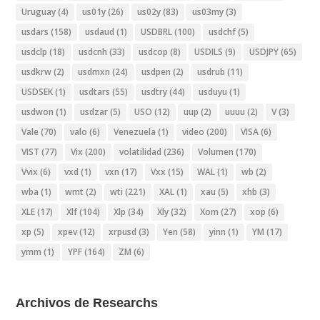
Uruguay
(4)
us01y
(26)
us02y
(83)
us03my
(3)
usdars
(158)
usdaud
(1)
USDBRL
(100)
usdchf
(5)
usdclp
(18)
usdcnh
(33)
usdcop
(8)
USDILS
(9)
USDJPY
(65)
usdkrw
(2)
usdmxn
(24)
usdpen
(2)
usdrub
(11)
USDSEK
(1)
usdtars
(55)
usdtry
(44)
usduyu
(1)
usdwon
(1)
usdzar
(5)
USO
(12)
uup
(2)
uuuu
(2)
V
(3)
Vale
(70)
valo
(6)
Venezuela
(1)
video
(200)
VISA
(6)
VIST
(77)
Vix
(200)
volatilidad
(236)
Volumen
(170)
Vvix
(6)
vxd
(1)
vxn
(17)
Vxx
(15)
WAL
(1)
wb
(2)
wba
(1)
wmt
(2)
wti
(221)
XAL
(1)
xau
(5)
xhb
(3)
XLE
(17)
Xlf
(104)
Xlp
(34)
Xly
(32)
Xom
(27)
xop
(6)
xp
(5)
xpev
(12)
xrpusd
(3)
Yen
(58)
yinn
(1)
YM
(17)
ymm
(1)
YPF
(164)
ZM
(6)
Archivos de Researchs