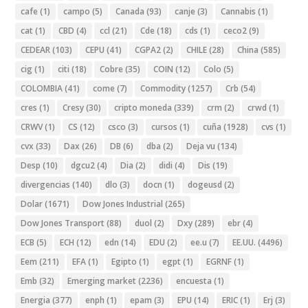
cafe
(1)
campo
(5)
Canada
(93)
canje
(3)
Cannabis
(1)
cat
(1)
CBD
(4)
ccl
(21)
Cde
(18)
cds
(1)
ceco2
(9)
CEDEAR
(103)
CEPU
(41)
CGPA2
(2)
CHILE
(28)
China
(585)
cig
(1)
citi
(18)
Cobre
(35)
COIN
(12)
Colo
(5)
COLOMBIA
(41)
come
(7)
Commodity
(1257)
Crb
(54)
cres
(1)
Cresy
(30)
cripto moneda
(339)
crm
(2)
crwd
(1)
CRWV
(1)
CS
(12)
csco
(3)
cursos
(1)
cuña
(1928)
cvs
(1)
cvx
(33)
Dax
(26)
DB
(6)
dba
(2)
Deja vu
(134)
Desp
(10)
dgcu2
(4)
Dia
(2)
didi
(4)
Dis
(19)
divergencias
(140)
dlo
(3)
docn
(1)
dogeusd
(2)
Dolar
(1671)
Dow Jones Industrial
(265)
Dow Jones Transport
(88)
duol
(2)
Dxy
(289)
ebr
(4)
ECB
(5)
ECH
(12)
edn
(14)
EDU
(2)
ee.u
(7)
EE.UU.
(4496)
Eem
(211)
EFA
(1)
Egipto
(1)
egpt
(1)
EGRNF
(1)
Emb
(32)
Emerging market
(2236)
encuesta
(1)
Energia
(377)
enph
(1)
epam
(3)
EPU
(14)
ERIC
(1)
Erj
(3)