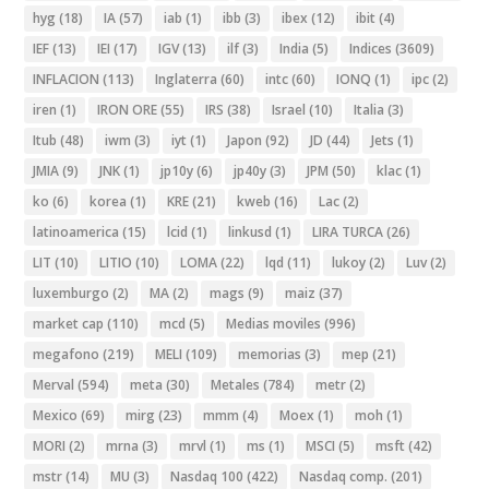
hyg
(18)
IA
(57)
iab
(1)
ibb
(3)
ibex
(12)
ibit
(4)
IEF
(13)
IEI
(17)
IGV
(13)
ilf
(3)
India
(5)
Indices
(3609)
INFLACION
(113)
Inglaterra
(60)
intc
(60)
IONQ
(1)
ipc
(2)
iren
(1)
IRON ORE
(55)
IRS
(38)
Israel
(10)
Italia
(3)
Itub
(48)
iwm
(3)
iyt
(1)
Japon
(92)
JD
(44)
Jets
(1)
JMIA
(9)
JNK
(1)
jp10y
(6)
jp40y
(3)
JPM
(50)
klac
(1)
ko
(6)
korea
(1)
KRE
(21)
kweb
(16)
Lac
(2)
latinoamerica
(15)
lcid
(1)
linkusd
(1)
LIRA TURCA
(26)
LIT
(10)
LITIO
(10)
LOMA
(22)
lqd
(11)
lukoy
(2)
Luv
(2)
luxemburgo
(2)
MA
(2)
mags
(9)
maiz
(37)
market cap
(110)
mcd
(5)
Medias moviles
(996)
megafono
(219)
MELI
(109)
memorias
(3)
mep
(21)
Merval
(594)
meta
(30)
Metales
(784)
metr
(2)
Mexico
(69)
mirg
(23)
mmm
(4)
Moex
(1)
moh
(1)
MORI
(2)
mrna
(3)
mrvl
(1)
ms
(1)
MSCI
(5)
msft
(42)
mstr
(14)
MU
(3)
Nasdaq 100
(422)
Nasdaq comp.
(201)