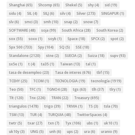
Shanghai
(65)
Shcomp
(65)
Shekel
(5)
shy
(4)
sid
(19)
sidu
(4)
SIL
(4)
SILJ
(6)
silv
(4)
Silver
(273)
SINGAPUR
(1)
slv
(6)
smci
(3)
smh
(10)
snap
(2)
snow
(7)
SOFTWARE
(48)
soja
(99)
South Africa
(28)
South Korea
(2)
sox
(55)
soxx
(1)
soyb
(1)
Space
(18)
SPCX
(2)
spot
(2)
Spx 500
(733)
Spy
(104)
SQ
(5)
SSE
(18)
Standalone
(2120)
stne
(2)
SUECIA
(2)
Suiza
(18)
supv
(93)
sx5e
(1)
t
(4)
ta35
(1)
Taiwan
(13)
tal
(1)
tasa de desempleo
(23)
Tasa de interes
(676)
tbf
(15)
TCEHY
(25)
TCOM
(1)
TECNOLOGIA
(19)
tecnología
(1919)
Teo
(50)
TFC
(1)
TGNO4
(28)
tgs
(63)
tlh
(37)
tlry
(1)
Tlt
(120)
Tnx
(226)
TRAN
(22)
Treasury
(695)
triangulos
(1478)
trigo
(39)
TRIVIA
(1)
TS
(3)
tsla
(70)
TSM
(13)
TUR
(4)
TURQUIA
(48)
TwitterSpaces
(4)
twtr
(5)
txar
(27)
txn
(7)
Tyx
(106)
ubs
(1)
uk10
(1)
uk10y
(3)
UNG
(5)
unh
(6)
ups
(2)
ura
(6)
uranio
(9)