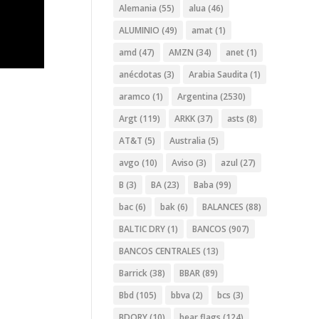
Alemania
(55)
alua
(46)
ALUMINIO
(49)
amat
(1)
amd
(47)
AMZN
(34)
anet
(1)
anécdotas
(3)
Arabia Saudita
(1)
aramco
(1)
Argentina
(2530)
Argt
(119)
ARKK
(37)
asts
(8)
AT&T
(5)
Australia
(5)
avgo
(10)
Aviso
(3)
azul
(27)
B
(3)
BA
(23)
Baba
(99)
bac
(6)
bak
(6)
BALANCES
(88)
BALTIC DRY
(1)
BANCOS
(907)
BANCOS CENTRALES
(13)
Barrick
(38)
BBAR
(89)
Bbd
(105)
bbva
(2)
bcs
(3)
BDORY
(10)
bear flags
(124)