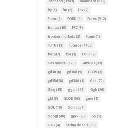
Fibonacci
(3989)
financiero
(932)
fly
(5)
fm
(2)
Fnv
(7)
Fomc
(9)
FORD
(1)
Forex
(912)
francia
(10)
FRC
(3)
frontier markets
(2)
ftmib
(1)
FUTU
(12)
futuros
(1165)
fvx
(47)
fxe
(1)
FXI
(102)
Gas natural
(123)
GBPUSD
(39)
gd30
(6)
gd30d
(9)
GD35
(3)
gd35d
(8)
gd38d
(1)
Gdx
(70)
Gdxj
(15)
ggal
(218)
Ggb
(26)
gld
(3)
GLOB
(63)
gme
(1)
GOL
(18)
Gold
(551)
Googl
(40)
gprk
(23)
GS
(1)
GXG
(4)
harina de soja
(18)