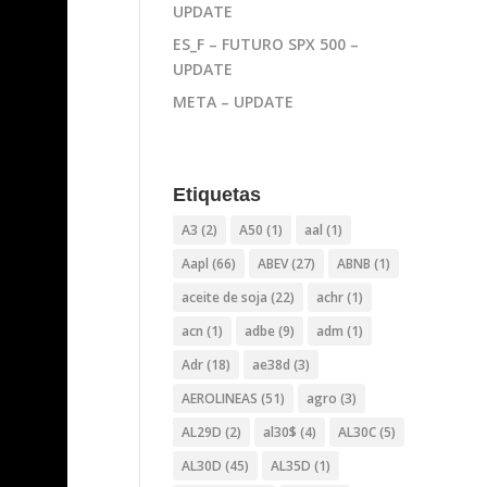
UPDATE
ES_F – FUTURO SPX 500 –
UPDATE
META – UPDATE
Etiquetas
A3
(2)
A50
(1)
aal
(1)
Aapl
(66)
ABEV
(27)
ABNB
(1)
aceite de soja
(22)
achr
(1)
acn
(1)
adbe
(9)
adm
(1)
Adr
(18)
ae38d
(3)
AEROLINEAS
(51)
agro
(3)
AL29D
(2)
al30$
(4)
AL30C
(5)
AL30D
(45)
AL35D
(1)