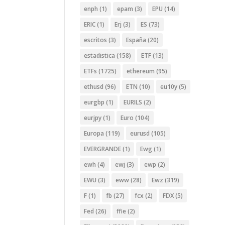
enph
(1)
epam
(3)
EPU
(14)
ERIC
(1)
Erj
(3)
ES
(73)
escritos
(3)
España
(20)
estadistica
(158)
ETF
(13)
ETFs
(1725)
ethereum
(95)
ethusd
(96)
ETN
(10)
eu10y
(5)
eurgbp
(1)
EURILS
(2)
eurjpy
(1)
Euro
(104)
Europa
(119)
eurusd
(105)
EVERGRANDE
(1)
Ewg
(1)
ewh
(4)
ewj
(3)
ewp
(2)
EWU
(3)
eww
(28)
Ewz
(319)
F
(1)
fb
(27)
fcx
(2)
FDX
(5)
Fed
(26)
ffie
(2)