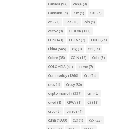
Canada
(93)
canje
(3)
Cannabis
(1)
cat
(1)
CBD
(4)
ccl
(21)
Cde
(18)
cds
(1)
ceco2
(9)
CEDEAR
(103)
CEPU
(41)
CGPA2
(2)
CHILE
(28)
China
(585)
cig
(1)
citi
(18)
Cobre
(35)
COIN
(12)
Colo
(5)
COLOMBIA
(41)
come
(7)
Commodity
(1260)
Crb
(54)
cres
(1)
Cresy
(30)
cripto moneda
(339)
crm
(2)
crwd
(1)
CRWV
(1)
CS
(12)
csco
(3)
cursos
(1)
cuña
(1930)
cvs
(1)
cvx
(33)