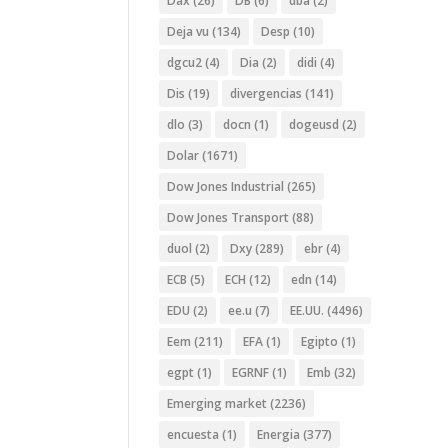
Dax
(26)
DB
(6)
dba
(2)
Deja vu
(134)
Desp
(10)
dgcu2
(4)
Dia
(2)
didi
(4)
Dis
(19)
divergencias
(141)
dlo
(3)
docn
(1)
dogeusd
(2)
Dolar
(1671)
Dow Jones Industrial
(265)
Dow Jones Transport
(88)
duol
(2)
Dxy
(289)
ebr
(4)
ECB
(5)
ECH
(12)
edn
(14)
EDU
(2)
ee.u
(7)
EE.UU.
(4496)
Eem
(211)
EFA
(1)
Egipto
(1)
egpt
(1)
EGRNF
(1)
Emb
(32)
Emerging market
(2236)
encuesta
(1)
Energia
(377)