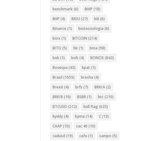
benchmark
(6)
BHIP
(18)
BHP
(4)
BIDU
(27)
bili
(6)
Binance
(1)
biotecnologia
(6)
biox
(1)
BITCOIN
(214)
BITO
(5)
bk
(1)
bma
(98)
bnb
(1)
bolt
(4)
BONOS
(842)
Bovespa
(43)
bpat
(1)
Brasil
(1055)
brecha
(4)
Brexit
(4)
brfs
(7)
BRK/A
(2)
BRK/B
(10)
BSBR
(1)
btc
(210)
BTCUSD
(212)
bull flag
(625)
byddy
(4)
byma
(14)
C
(13)
CAAP
(10)
cac 40
(10)
cadusd
(19)
cafe
(1)
campo
(5)