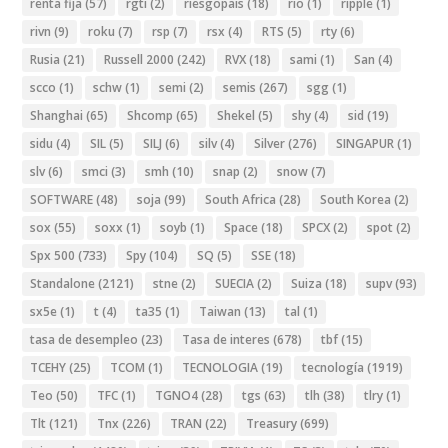
renta fija
(57)
rgti
(2)
riesgopais
(18)
rio
(1)
ripple
(1)
rivn
(9)
roku
(7)
rsp
(7)
rsx
(4)
RTS
(5)
rty
(6)
Rusia
(21)
Russell 2000
(242)
RVX
(18)
sami
(1)
San
(4)
scco
(1)
schw
(1)
semi
(2)
semis
(267)
sgg
(1)
Shanghai
(65)
Shcomp
(65)
Shekel
(5)
shy
(4)
sid
(19)
sidu
(4)
SIL
(5)
SILJ
(6)
silv
(4)
Silver
(276)
SINGAPUR
(1)
slv
(6)
smci
(3)
smh
(10)
snap
(2)
snow
(7)
SOFTWARE
(48)
soja
(99)
South Africa
(28)
South Korea
(2)
sox
(55)
soxx
(1)
soyb
(1)
Space
(18)
SPCX
(2)
spot
(2)
Spx 500
(733)
Spy
(104)
SQ
(5)
SSE
(18)
Standalone
(2121)
stne
(2)
SUECIA
(2)
Suiza
(18)
supv
(93)
sx5e
(1)
t
(4)
ta35
(1)
Taiwan
(13)
tal
(1)
tasa de desempleo
(23)
Tasa de interes
(678)
tbf
(15)
TCEHY
(25)
TCOM
(1)
TECNOLOGIA
(19)
tecnología
(1919)
Teo
(50)
TFC
(1)
TGNO4
(28)
tgs
(63)
tlh
(38)
tlry
(1)
Tlt
(121)
Tnx
(226)
TRAN
(22)
Treasury
(699)