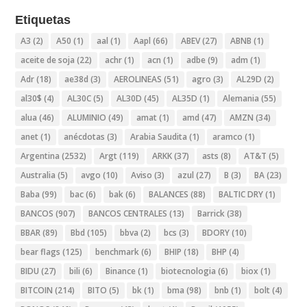
Etiquetas
A3
(2)
A50
(1)
aal
(1)
Aapl
(66)
ABEV
(27)
ABNB
(1)
aceite de soja
(22)
achr
(1)
acn
(1)
adbe
(9)
adm
(1)
Adr
(18)
ae38d
(3)
AEROLINEAS
(51)
agro
(3)
AL29D
(2)
al30$
(4)
AL30C
(5)
AL30D
(45)
AL35D
(1)
Alemania
(55)
alua
(46)
ALUMINIO
(49)
amat
(1)
amd
(47)
AMZN
(34)
anet
(1)
anécdotas
(3)
Arabia Saudita
(1)
aramco
(1)
Argentina
(2532)
Argt
(119)
ARKK
(37)
asts
(8)
AT&T
(5)
Australia
(5)
avgo
(10)
Aviso
(3)
azul
(27)
B
(3)
BA
(23)
Baba
(99)
bac
(6)
bak
(6)
BALANCES
(88)
BALTIC DRY
(1)
BANCOS
(907)
BANCOS CENTRALES
(13)
Barrick
(38)
BBAR
(89)
Bbd
(105)
bbva
(2)
bcs
(3)
BDORY
(10)
bear flags
(125)
benchmark
(6)
BHIP
(18)
BHP
(4)
BIDU
(27)
bili
(6)
Binance
(1)
biotecnologia
(6)
biox
(1)
BITCOIN
(214)
BITO
(5)
bk
(1)
bma
(98)
bnb
(1)
bolt
(4)