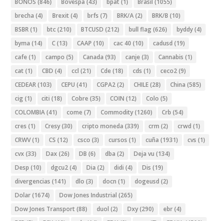
BONOS
(846)
Bovespa
(43)
bpat
(1)
Brasil
(1055)
brecha
(4)
Brexit
(4)
brfs
(7)
BRK/A
(2)
BRK/B
(10)
BSBR
(1)
btc
(210)
BTCUSD
(212)
bull flag
(626)
byddy
(4)
byma
(14)
C
(13)
CAAP
(10)
cac 40
(10)
cadusd
(19)
cafe
(1)
campo
(5)
Canada
(93)
canje
(3)
Cannabis
(1)
cat
(1)
CBD
(4)
ccl
(21)
Cde
(18)
cds
(1)
ceco2
(9)
CEDEAR
(103)
CEPU
(41)
CGPA2
(2)
CHILE
(28)
China
(585)
cig
(1)
citi
(18)
Cobre
(35)
COIN
(12)
Colo
(5)
COLOMBIA
(41)
come
(7)
Commodity
(1260)
Crb
(54)
cres
(1)
Cresy
(30)
cripto moneda
(339)
crm
(2)
crwd
(1)
CRWV
(1)
CS
(12)
csco
(3)
cursos
(1)
cuña
(1931)
cvs
(1)
cvx
(33)
Dax
(26)
DB
(6)
dba
(2)
Deja vu
(134)
Desp
(10)
dgcu2
(4)
Dia
(2)
didi
(4)
Dis
(19)
divergencias
(141)
dlo
(3)
docn
(1)
dogeusd
(2)
Dolar
(1674)
Dow Jones Industrial
(265)
Dow Jones Transport
(88)
duol
(2)
Dxy
(290)
ebr
(4)