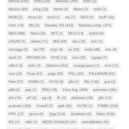
Merval
(595)
meta
(30)
Metales
(789)
metr
(2)
Mexico
(69)
mirg
(23)
mmm
(4)
Moex
(1)
moh
(1)
MORI
(2)
mrna
(3)
mrvl
(1)
ms
(1)
MSCI
(5)
msft
(42)
mstr
(14)
MU
(3)
Nasdaq 100
(422)
Nasdaq comp.
(201)
NDX
(388)
Nem
(24)
NET
(1)
NFLX
(14)
nickel
(6)
nifty50
(1)
nikkei
(11)
NIO
(60)
nke
(16)
nok
(1)
noruega
(5)
nq
(79)
nrgv
(4)
nu
(33)
nvda
(48)
nvo
(4)
nycb
(2)
NYFANG
(6)
NYSE
(14)
oex
(29)
ogzpy
(1)
oibr3
(2)
oklo
(1)
Opinion
(202)
orange juice
(1)
orcl
(12)
oxy
(24)
Paas
(31)
pags
(23)
PALL
(25)
PALLADIUM
(32)
Pam
(57)
PANW
(1)
PATH
(4)
pbi
(1)
Pbr
(145)
pce
(2)
pdd
(6)
pep
(1)
PERU
(18)
Peso Arg.
(458)
petroleo
(280)
pfe
(10)
pff
(3)
pg
(4)
PL
(1)
platinum
(28)
pltr
(12)
podcast
(200)
Powell
(7)
pplt
(20)
PUTIN
(1)
PYMES
(234)
PYPL
(27)
qcom
(9)
Qqq
(224)
Quantum
(3)
Ratio
(920)
RCL
(1)
rddt
(1)
REDES SOCIALES
(41)
rentabilidad
(19)