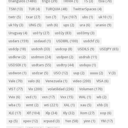
triangulos
(1480)
trigo
(39)
TRIVIA
(1)
TS
(3)
tsla
(70)
TSM
(13)
TUR
(4)
TURQUIA
(48)
TwitterSpaces
(4)
twtr
(5)
txar
(27)
txn
(7)
Tyx
(107)
ubs
(1)
uk10
(1)
uk10y
(3)
UNG
(5)
unh
(6)
ups
(2)
ura
(6)
uranio
(9)
Uruguay
(4)
us01y
(27)
us02y
(83)
us03my
(3)
usdars
(159)
usdaud
(1)
USDBRL
(100)
usdchf
(5)
usdclp
(18)
usdcnh
(33)
usdcop
(8)
USDILS
(9)
USDJPY
(65)
usdkrw
(2)
usdmxn
(24)
usdpen
(2)
usdrub
(11)
USDSEK
(1)
usdtars
(55)
usdtry
(44)
usduyu
(1)
usdwon
(1)
usdzar
(5)
USO
(12)
uup
(2)
uuuu
(2)
V
(3)
Vale
(70)
valo
(6)
Venezuela
(1)
video
(200)
VISA
(6)
VIST
(77)
Vix
(200)
volatilidad
(236)
Volumen
(170)
Vvix
(6)
vxd
(1)
vxn
(17)
Vxx
(15)
WAL
(1)
wb
(2)
wba
(1)
wmt
(2)
wti
(221)
XAL
(1)
xau
(5)
xhb
(3)
XLE
(17)
Xlf
(104)
Xlp
(34)
Xly
(32)
Xom
(27)
xop
(6)
xp
(5)
xpev
(12)
xrpusd
(3)
Yen
(58)
yinn
(1)
YM
(17)