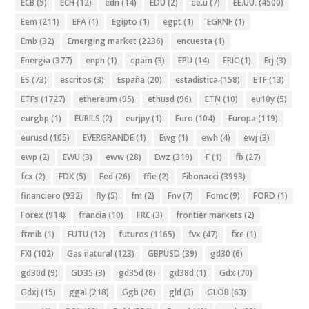
ECB
(5)
ECH
(12)
edn
(14)
EDU
(2)
ee.u
(7)
EE.UU.
(4500)
Eem
(211)
EFA
(1)
Egipto
(1)
egpt
(1)
EGRNF
(1)
Emb
(32)
Emerging market
(2236)
encuesta
(1)
Energia
(377)
enph
(1)
epam
(3)
EPU
(14)
ERIC
(1)
Erj
(3)
ES
(73)
escritos
(3)
España
(20)
estadistica
(158)
ETF
(13)
ETFs
(1727)
ethereum
(95)
ethusd
(96)
ETN
(10)
eu10y
(5)
eurgbp
(1)
EURILS
(2)
eurjpy
(1)
Euro
(104)
Europa
(119)
eurusd
(105)
EVERGRANDE
(1)
Ewg
(1)
ewh
(4)
ewj
(3)
ewp
(2)
EWU
(3)
eww
(28)
Ewz
(319)
F
(1)
fb
(27)
fcx
(2)
FDX
(5)
Fed
(26)
ffie
(2)
Fibonacci
(3993)
financiero
(932)
fly
(5)
fm
(2)
Fnv
(7)
Fomc
(9)
FORD
(1)
Forex
(914)
francia
(10)
FRC
(3)
frontier markets
(2)
ftmib
(1)
FUTU
(12)
futuros
(1165)
fvx
(47)
fxe
(1)
FXI
(102)
Gas natural
(123)
GBPUSD
(39)
gd30
(6)
gd30d
(9)
GD35
(3)
gd35d
(8)
gd38d
(1)
Gdx
(70)
Gdxj
(15)
ggal
(218)
Ggb
(26)
gld
(3)
GLOB
(63)