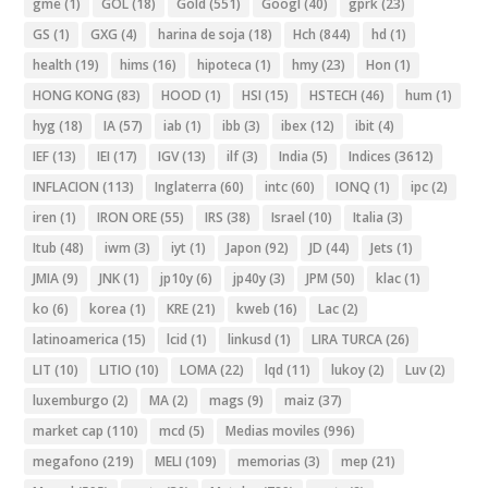
gme
(1)
GOL
(18)
Gold
(551)
Googl
(40)
gprk
(23)
GS
(1)
GXG
(4)
harina de soja
(18)
Hch
(844)
hd
(1)
health
(19)
hims
(16)
hipoteca
(1)
hmy
(23)
Hon
(1)
HONG KONG
(83)
HOOD
(1)
HSI
(15)
HSTECH
(46)
hum
(1)
hyg
(18)
IA
(57)
iab
(1)
ibb
(3)
ibex
(12)
ibit
(4)
IEF
(13)
IEI
(17)
IGV
(13)
ilf
(3)
India
(5)
Indices
(3612)
INFLACION
(113)
Inglaterra
(60)
intc
(60)
IONQ
(1)
ipc
(2)
iren
(1)
IRON ORE
(55)
IRS
(38)
Israel
(10)
Italia
(3)
Itub
(48)
iwm
(3)
iyt
(1)
Japon
(92)
JD
(44)
Jets
(1)
JMIA
(9)
JNK
(1)
jp10y
(6)
jp40y
(3)
JPM
(50)
klac
(1)
ko
(6)
korea
(1)
KRE
(21)
kweb
(16)
Lac
(2)
latinoamerica
(15)
lcid
(1)
linkusd
(1)
LIRA TURCA
(26)
LIT
(10)
LITIO
(10)
LOMA
(22)
lqd
(11)
lukoy
(2)
Luv
(2)
luxemburgo
(2)
MA
(2)
mags
(9)
maiz
(37)
market cap
(110)
mcd
(5)
Medias moviles
(996)
megafono
(219)
MELI
(109)
memorias
(3)
mep
(21)