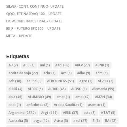
SILVER- CONT. CONTINUO- UPDATE
QQQ- ETF NASDAQ 100 – UPDATE
DOW JONES INDUSTRIAL – UPDATE
ES_F – FUTURO SPX 500 – UPDATE
META – UPDATE
Etiquetas
A3
(2)
A50
(1)
aal
(1)
Aapl
(66)
ABEV
(27)
ABNB
(1)
aceite de soja
(22)
achr
(1)
acn
(1)
adbe
(9)
adm
(1)
Adr
(18)
ae38d
(3)
AEROLINEAS
(51)
agro
(3)
AL29D
(2)
al30$
(4)
AL30C
(5)
AL30D
(45)
AL35D
(1)
Alemania
(55)
alua
(46)
ALUMINIO
(49)
amat
(1)
amd
(47)
AMZN
(34)
anet
(1)
anécdotas
(3)
Arabia Saudita
(1)
aramco
(1)
Argentina
(2530)
Argt
(119)
ARKK
(37)
asts
(8)
AT&T
(5)
Australia
(5)
avgo
(10)
Aviso
(3)
azul
(27)
B
(3)
BA
(23)