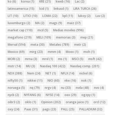
ko
(6)
korea
(1)
KRE
(21)
kweb
(16)
Lac
(2)
latinoamerica
(15)
lcid
(1)
linkusd
(1)
LIRA TURCA
(26)
LIT
(10)
LITIO
(10)
LOMA
(22)
lqd
(11)
lukoy
(2)
Luv
(2)
luxemburgo
(2)
MA
(2)
mags
(9)
maiz
(37)
market cap
(110)
mcd
(5)
Medias moviles
(996)
megafono
(219)
MELI
(109)
memorias
(3)
mep
(21)
Merval
(594)
meta
(30)
Metales
(789)
metr
(2)
Mexico
(69)
mirg
(23)
mmm
(4)
Moex
(1)
moh
(1)
MORI
(2)
mrna
(3)
mrvl
(1)
ms
(1)
MSCI
(5)
msft
(42)
mstr
(14)
MU
(3)
Nasdaq 100
(422)
Nasdaq comp.
(201)
NDX
(388)
Nem
(24)
NET
(1)
NFLX
(14)
nickel
(6)
nifty50
(1)
nikkei
(11)
NIO
(60)
nke
(16)
nok
(1)
noruega
(5)
nq
(79)
nrgv
(4)
nu
(33)
nvda
(48)
nvo
(4)
nycb
(2)
NYFANG
(6)
NYSE
(14)
oex
(29)
ogzpy
(1)
oibr3
(2)
oklo
(1)
Opinion
(202)
orange juice
(1)
orcl
(12)
oxy
(24)
Paas
(31)
pags
(23)
PALL
(25)
PALLADIUM
(32)