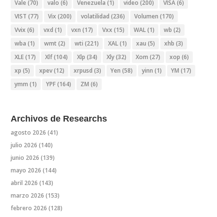
Vale
(70)
valo
(6)
Venezuela
(1)
video
(200)
VISA
(6)
VIST
(77)
Vix
(200)
volatilidad
(236)
Volumen
(170)
Vvix
(6)
vxd
(1)
vxn
(17)
Vxx
(15)
WAL
(1)
wb
(2)
wba
(1)
wmt
(2)
wti
(221)
XAL
(1)
xau
(5)
xhb
(3)
XLE
(17)
Xlf
(104)
Xlp
(34)
Xly
(32)
Xom
(27)
xop
(6)
xp
(5)
xpev
(12)
xrpusd
(3)
Yen
(58)
yinn
(1)
YM
(17)
ymm
(1)
YPF
(164)
ZM
(6)
Archivos de Researchs
agosto 2026
(41)
julio 2026
(140)
junio 2026
(139)
mayo 2026
(144)
abril 2026
(143)
marzo 2026
(153)
febrero 2026
(128)