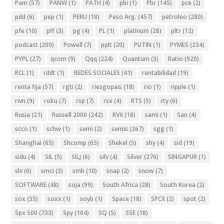
Pam
(57)
PANW
(1)
PATH
(4)
pbi
(1)
Pbr
(145)
pce
(2)
pdd
(6)
pep
(1)
PERU
(18)
Peso Arg.
(457)
petroleo
(280)
pfe
(10)
pff
(3)
pg
(4)
PL
(1)
platinum
(28)
pltr
(12)
podcast
(200)
Powell
(7)
pplt
(20)
PUTIN
(1)
PYMES
(234)
PYPL
(27)
qcom
(9)
Qqq
(224)
Quantum
(3)
Ratio
(920)
RCL
(1)
rddt
(1)
REDES SOCIALES
(41)
rentabilidad
(19)
renta fija
(57)
rgti
(2)
riesgopais
(18)
rio
(1)
ripple
(1)
rivn
(9)
roku
(7)
rsp
(7)
rsx
(4)
RTS
(5)
rty
(6)
Rusia
(21)
Russell 2000
(242)
RVX
(18)
sami
(1)
San
(4)
scco
(1)
schw
(1)
semi
(2)
semis
(267)
sgg
(1)
Shanghai
(65)
Shcomp
(65)
Shekel
(5)
shy
(4)
sid
(19)
sidu
(4)
SIL
(5)
SILJ
(6)
silv
(4)
Silver
(276)
SINGAPUR
(1)
slv
(6)
smci
(3)
smh
(10)
snap
(2)
snow
(7)
SOFTWARE
(48)
soja
(99)
South Africa
(28)
South Korea
(2)
sox
(55)
soxx
(1)
soyb
(1)
Space
(18)
SPCX
(2)
spot
(2)
Spx 500
(733)
Spy
(104)
SQ
(5)
SSE
(18)