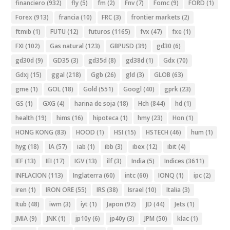
financiero
(932)
fly
(5)
fm
(2)
Fnv
(7)
Fomc
(9)
FORD
(1)
Forex
(913)
francia
(10)
FRC
(3)
frontier markets
(2)
ftmib
(1)
FUTU
(12)
futuros
(1165)
fvx
(47)
fxe
(1)
FXI
(102)
Gas natural
(123)
GBPUSD
(39)
gd30
(6)
gd30d
(9)
GD35
(3)
gd35d
(8)
gd38d
(1)
Gdx
(70)
Gdxj
(15)
ggal
(218)
Ggb
(26)
gld
(3)
GLOB
(63)
gme
(1)
GOL
(18)
Gold
(551)
Googl
(40)
gprk
(23)
GS
(1)
GXG
(4)
harina de soja
(18)
Hch
(844)
hd
(1)
health
(19)
hims
(16)
hipoteca
(1)
hmy
(23)
Hon
(1)
HONG KONG
(83)
HOOD
(1)
HSI
(15)
HSTECH
(46)
hum
(1)
hyg
(18)
IA
(57)
iab
(1)
ibb
(3)
ibex
(12)
ibit
(4)
IEF
(13)
IEI
(17)
IGV
(13)
ilf
(3)
India
(5)
Indices
(3611)
INFLACION
(113)
Inglaterra
(60)
intc
(60)
IONQ
(1)
ipc
(2)
iren
(1)
IRON ORE
(55)
IRS
(38)
Israel
(10)
Italia
(3)
Itub
(48)
iwm
(3)
iyt
(1)
Japon
(92)
JD
(44)
Jets
(1)
JMIA
(9)
JNK
(1)
jp10y
(6)
jp40y
(3)
JPM
(50)
klac
(1)