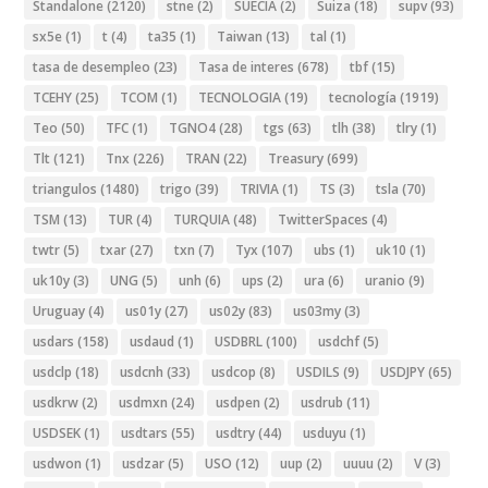
Standalone
(2120)
stne
(2)
SUECIA
(2)
Suiza
(18)
supv
(93)
sx5e
(1)
t
(4)
ta35
(1)
Taiwan
(13)
tal
(1)
tasa de desempleo
(23)
Tasa de interes
(678)
tbf
(15)
TCEHY
(25)
TCOM
(1)
TECNOLOGIA
(19)
tecnología
(1919)
Teo
(50)
TFC
(1)
TGNO4
(28)
tgs
(63)
tlh
(38)
tlry
(1)
Tlt
(121)
Tnx
(226)
TRAN
(22)
Treasury
(699)
triangulos
(1480)
trigo
(39)
TRIVIA
(1)
TS
(3)
tsla
(70)
TSM
(13)
TUR
(4)
TURQUIA
(48)
TwitterSpaces
(4)
twtr
(5)
txar
(27)
txn
(7)
Tyx
(107)
ubs
(1)
uk10
(1)
uk10y
(3)
UNG
(5)
unh
(6)
ups
(2)
ura
(6)
uranio
(9)
Uruguay
(4)
us01y
(27)
us02y
(83)
us03my
(3)
usdars
(158)
usdaud
(1)
USDBRL
(100)
usdchf
(5)
usdclp
(18)
usdcnh
(33)
usdcop
(8)
USDILS
(9)
USDJPY
(65)
usdkrw
(2)
usdmxn
(24)
usdpen
(2)
usdrub
(11)
USDSEK
(1)
usdtars
(55)
usdtry
(44)
usduyu
(1)
usdwon
(1)
usdzar
(5)
USO
(12)
uup
(2)
uuuu
(2)
V
(3)