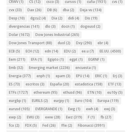
CRWV
(1)
CS
(12)
csco
(3)
cursos
(1)
cuña
(1931)
cvs
(1)
cvx
(33)
Dax
(26)
DB
(6)
dba
(2)
Deja vu
(134)
Desp
(10)
dgcu2
(4)
Dia
(2)
didi
(4)
Dis
(19)
divergencias
(141)
dlo
(3)
docn
(1)
dogeusd
(2)
Dolar
(1672)
Dow Jones Industrial
(265)
Dow Jones Transport
(88)
duol
(2)
Dxy
(290)
ebr
(4)
ECB
(5)
ECH
(12)
edn
(14)
EDU
(2)
ee.u
(7)
EE.UU.
(4500)
Eem
(211)
EFA
(1)
Egipto
(1)
egpt
(1)
EGRNF
(1)
Emb
(32)
Emerging market
(2236)
encuesta
(1)
Energia
(377)
enph
(1)
epam
(3)
EPU
(14)
ERIC
(1)
Erj
(3)
ES
(73)
escritos
(3)
España
(20)
estadistica
(158)
ETF
(13)
ETFs
(1727)
ethereum
(95)
ethusd
(96)
ETN
(10)
eu10y
(5)
eurgbp
(1)
EURILS
(2)
eurjpy
(1)
Euro
(104)
Europa
(119)
eurusd
(105)
EVERGRANDE
(1)
Ewg
(1)
ewh
(4)
ewj
(3)
ewp
(2)
EWU
(3)
eww
(28)
Ewz
(319)
F
(1)
fb
(27)
fcx
(2)
FDX
(5)
Fed
(26)
ffie
(2)
Fibonacci
(3991)