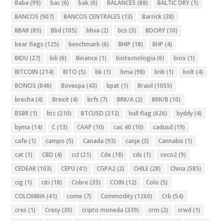
Baba
(99)
bac
(6)
bak
(6)
BALANCES
(88)
BALTIC DRY
(1)
BANCOS
(907)
BANCOS CENTRALES
(13)
Barrick
(38)
BBAR
(89)
Bbd
(105)
bbva
(2)
bcs
(3)
BDORY
(10)
bear flags
(125)
benchmark
(6)
BHIP
(18)
BHP
(4)
BIDU
(27)
bili
(6)
Binance
(1)
biotecnologia
(6)
biox
(1)
BITCOIN
(214)
BITO
(5)
bk
(1)
bma
(98)
bnb
(1)
bolt
(4)
BONOS
(846)
Bovespa
(43)
bpat
(1)
Brasil
(1055)
brecha
(4)
Brexit
(4)
brfs
(7)
BRK/A
(2)
BRK/B
(10)
BSBR
(1)
btc
(210)
BTCUSD
(212)
bull flag
(626)
byddy
(4)
byma
(14)
C
(13)
CAAP
(10)
cac 40
(10)
cadusd
(19)
cafe
(1)
campo
(5)
Canada
(93)
canje
(3)
Cannabis
(1)
cat
(1)
CBD
(4)
ccl
(21)
Cde
(18)
cds
(1)
ceco2
(9)
CEDEAR
(103)
CEPU
(41)
CGPA2
(2)
CHILE
(28)
China
(585)
cig
(1)
citi
(18)
Cobre
(35)
COIN
(12)
Colo
(5)
COLOMBIA
(41)
come
(7)
Commodity
(1260)
Crb
(54)
cres
(1)
Cresy
(30)
cripto moneda
(339)
crm
(2)
crwd
(1)