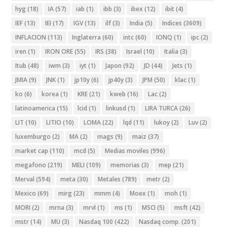
hyg
(18)
IA
(57)
iab
(1)
ibb
(3)
ibex
(12)
ibit
(4)
IEF
(13)
IEI
(17)
IGV
(13)
ilf
(3)
India
(5)
Indices
(3609)
INFLACION
(113)
Inglaterra
(60)
intc
(60)
IONQ
(1)
ipc
(2)
iren
(1)
IRON ORE
(55)
IRS
(38)
Israel
(10)
Italia
(3)
Itub
(48)
iwm
(3)
iyt
(1)
Japon
(92)
JD
(44)
Jets
(1)
JMIA
(9)
JNK
(1)
jp10y
(6)
jp40y
(3)
JPM
(50)
klac
(1)
ko
(6)
korea
(1)
KRE
(21)
kweb
(16)
Lac
(2)
latinoamerica
(15)
lcid
(1)
linkusd
(1)
LIRA TURCA
(26)
LIT
(10)
LITIO
(10)
LOMA
(22)
lqd
(11)
lukoy
(2)
Luv
(2)
luxemburgo
(2)
MA
(2)
mags
(9)
maiz
(37)
market cap
(110)
mcd
(5)
Medias moviles
(996)
megafono
(219)
MELI
(109)
memorias
(3)
mep
(21)
Merval
(594)
meta
(30)
Metales
(789)
metr
(2)
Mexico
(69)
mirg
(23)
mmm
(4)
Moex
(1)
moh
(1)
MORI
(2)
mrna
(3)
mrvl
(1)
ms
(1)
MSCI
(5)
msft
(42)
mstr
(14)
MU
(3)
Nasdaq 100
(422)
Nasdaq comp.
(201)