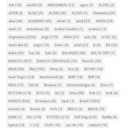
Adr
(18)
ae38d
(3)
AEROLINEAS
(51)
agro
(3)
AL29D
(2)
al30$
(4)
AL30C
(5)
AL30D
(45)
AL35D
(1)
Alemania
(55)
alua
(46)
ALUMINIO
(49)
amat
(1)
amd
(47)
AMZN
(34)
anet
(1)
anécdotas
(3)
Arabia Saudita
(1)
aramco
(1)
Argentina
(2530)
Argt
(119)
ARKK
(37)
asts
(8)
AT&T
(5)
Australia
(5)
avgo
(10)
Aviso
(3)
azul
(27)
B
(3)
BA
(23)
Baba
(99)
bac
(6)
bak
(6)
BALANCES
(88)
BALTIC DRY
(1)
BANCOS
(907)
BANCOS CENTRALES
(13)
Barrick
(38)
BBAR
(89)
Bbd
(105)
bbva
(2)
bcs
(3)
BDORY
(10)
bear flags
(124)
benchmark
(6)
BHIP
(18)
BHP
(4)
BIDU
(27)
bili
(6)
Binance
(1)
biotecnologia
(6)
biox
(1)
BITCOIN
(214)
BITO
(5)
bk
(1)
bma
(98)
bnb
(1)
bolt
(4)
BONOS
(842)
Bovespa
(43)
bpat
(1)
Brasil
(1055)
brecha
(4)
Brexit
(4)
brfs
(7)
BRK/A
(2)
BRK/B
(10)
BSBR
(1)
btc
(210)
BTCUSD
(212)
bull flag
(625)
byddy
(4)
byma
(14)
C
(13)
CAAP
(10)
cac 40
(10)
cadusd
(19)