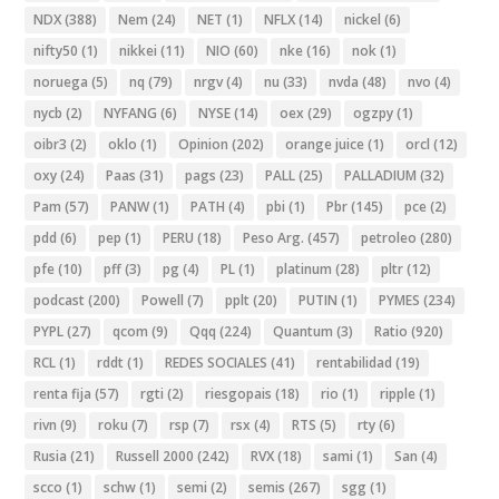
NDX
(388)
Nem
(24)
NET
(1)
NFLX
(14)
nickel
(6)
nifty50
(1)
nikkei
(11)
NIO
(60)
nke
(16)
nok
(1)
noruega
(5)
nq
(79)
nrgv
(4)
nu
(33)
nvda
(48)
nvo
(4)
nycb
(2)
NYFANG
(6)
NYSE
(14)
oex
(29)
ogzpy
(1)
oibr3
(2)
oklo
(1)
Opinion
(202)
orange juice
(1)
orcl
(12)
oxy
(24)
Paas
(31)
pags
(23)
PALL
(25)
PALLADIUM
(32)
Pam
(57)
PANW
(1)
PATH
(4)
pbi
(1)
Pbr
(145)
pce
(2)
pdd
(6)
pep
(1)
PERU
(18)
Peso Arg.
(457)
petroleo
(280)
pfe
(10)
pff
(3)
pg
(4)
PL
(1)
platinum
(28)
pltr
(12)
podcast
(200)
Powell
(7)
pplt
(20)
PUTIN
(1)
PYMES
(234)
PYPL
(27)
qcom
(9)
Qqq
(224)
Quantum
(3)
Ratio
(920)
RCL
(1)
rddt
(1)
REDES SOCIALES
(41)
rentabilidad
(19)
renta fija
(57)
rgti
(2)
riesgopais
(18)
rio
(1)
ripple
(1)
rivn
(9)
roku
(7)
rsp
(7)
rsx
(4)
RTS
(5)
rty
(6)
Rusia
(21)
Russell 2000
(242)
RVX
(18)
sami
(1)
San
(4)
scco
(1)
schw
(1)
semi
(2)
semis
(267)
sgg
(1)