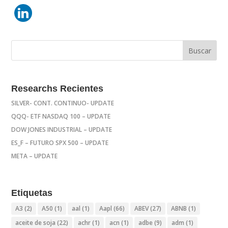
Researchs Recientes
SILVER- CONT. CONTINUO- UPDATE
QQQ- ETF NASDAQ 100 – UPDATE
DOW JONES INDUSTRIAL – UPDATE
ES_F – FUTURO SPX 500 – UPDATE
META – UPDATE
Etiquetas
A3
(2)
A50
(1)
aal
(1)
Aapl
(66)
ABEV
(27)
ABNB
(1)
aceite de soja
(22)
achr
(1)
acn
(1)
adbe
(9)
adm
(1)