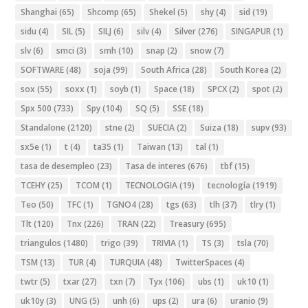
Shanghai
(65)
Shcomp
(65)
Shekel
(5)
shy
(4)
sid
(19)
sidu
(4)
SIL
(5)
SILJ
(6)
silv
(4)
Silver
(276)
SINGAPUR
(1)
slv
(6)
smci
(3)
smh
(10)
snap
(2)
snow
(7)
SOFTWARE
(48)
soja
(99)
South Africa
(28)
South Korea
(2)
sox
(55)
soxx
(1)
soyb
(1)
Space
(18)
SPCX
(2)
spot
(2)
Spx 500
(733)
Spy
(104)
SQ
(5)
SSE
(18)
Standalone
(2120)
stne
(2)
SUECIA
(2)
Suiza
(18)
supv
(93)
sx5e
(1)
t
(4)
ta35
(1)
Taiwan
(13)
tal
(1)
tasa de desempleo
(23)
Tasa de interes
(676)
tbf
(15)
TCEHY
(25)
TCOM
(1)
TECNOLOGIA
(19)
tecnología
(1919)
Teo
(50)
TFC
(1)
TGNO4
(28)
tgs
(63)
tlh
(37)
tlry
(1)
Tlt
(120)
Tnx
(226)
TRAN
(22)
Treasury
(695)
triangulos
(1480)
trigo
(39)
TRIVIA
(1)
TS
(3)
tsla
(70)
TSM
(13)
TUR
(4)
TURQUIA
(48)
TwitterSpaces
(4)
twtr
(5)
txar
(27)
txn
(7)
Tyx
(106)
ubs
(1)
uk10
(1)
uk10y
(3)
UNG
(5)
unh
(6)
ups
(2)
ura
(6)
uranio
(9)