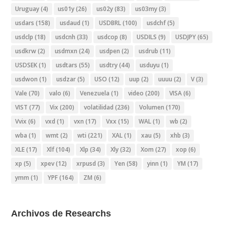
Uruguay
(4)
us01y
(26)
us02y
(83)
us03my
(3)
usdars
(158)
usdaud
(1)
USDBRL
(100)
usdchf
(5)
usdclp
(18)
usdcnh
(33)
usdcop
(8)
USDILS
(9)
USDJPY
(65)
usdkrw
(2)
usdmxn
(24)
usdpen
(2)
usdrub
(11)
USDSEK
(1)
usdtars
(55)
usdtry
(44)
usduyu
(1)
usdwon
(1)
usdzar
(5)
USO
(12)
uup
(2)
uuuu
(2)
V
(3)
Vale
(70)
valo
(6)
Venezuela
(1)
video
(200)
VISA
(6)
VIST
(77)
Vix
(200)
volatilidad
(236)
Volumen
(170)
Vvix
(6)
vxd
(1)
vxn
(17)
Vxx
(15)
WAL
(1)
wb
(2)
wba
(1)
wmt
(2)
wti
(221)
XAL
(1)
xau
(5)
xhb
(3)
XLE
(17)
Xlf
(104)
Xlp
(34)
Xly
(32)
Xom
(27)
xop
(6)
xp
(5)
xpev
(12)
xrpusd
(3)
Yen
(58)
yinn
(1)
YM
(17)
ymm
(1)
YPF
(164)
ZM
(6)
Archivos de Researchs