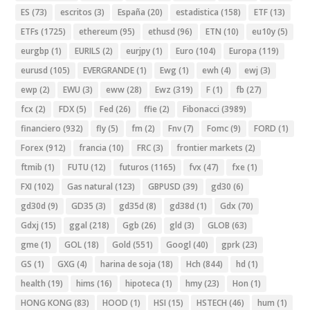
ES
(73)
escritos
(3)
España
(20)
estadistica
(158)
ETF
(13)
ETFs
(1725)
ethereum
(95)
ethusd
(96)
ETN
(10)
eu10y
(5)
eurgbp
(1)
EURILS
(2)
eurjpy
(1)
Euro
(104)
Europa
(119)
eurusd
(105)
EVERGRANDE
(1)
Ewg
(1)
ewh
(4)
ewj
(3)
ewp
(2)
EWU
(3)
eww
(28)
Ewz
(319)
F
(1)
fb
(27)
fcx
(2)
FDX
(5)
Fed
(26)
ffie
(2)
Fibonacci
(3989)
financiero
(932)
fly
(5)
fm
(2)
Fnv
(7)
Fomc
(9)
FORD
(1)
Forex
(912)
francia
(10)
FRC
(3)
frontier markets
(2)
ftmib
(1)
FUTU
(12)
futuros
(1165)
fvx
(47)
fxe
(1)
FXI
(102)
Gas natural
(123)
GBPUSD
(39)
gd30
(6)
gd30d
(9)
GD35
(3)
gd35d
(8)
gd38d
(1)
Gdx
(70)
Gdxj
(15)
ggal
(218)
Ggb
(26)
gld
(3)
GLOB
(63)
gme
(1)
GOL
(18)
Gold
(551)
Googl
(40)
gprk
(23)
GS
(1)
GXG
(4)
harina de soja
(18)
Hch
(844)
hd
(1)
health
(19)
hims
(16)
hipoteca
(1)
hmy
(23)
Hon
(1)
HONG KONG
(83)
HOOD
(1)
HSI
(15)
HSTECH
(46)
hum
(1)