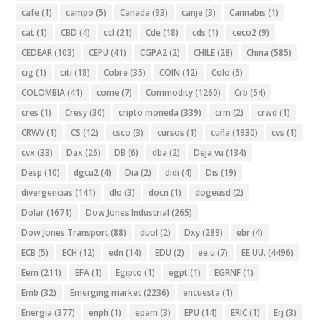
cafe
(1)
campo
(5)
Canada
(93)
canje
(3)
Cannabis
(1)
cat
(1)
CBD
(4)
ccl
(21)
Cde
(18)
cds
(1)
ceco2
(9)
CEDEAR
(103)
CEPU
(41)
CGPA2
(2)
CHILE
(28)
China
(585)
cig
(1)
citi
(18)
Cobre
(35)
COIN
(12)
Colo
(5)
COLOMBIA
(41)
come
(7)
Commodity
(1260)
Crb
(54)
cres
(1)
Cresy
(30)
cripto moneda
(339)
crm
(2)
crwd
(1)
CRWV
(1)
CS
(12)
csco
(3)
cursos
(1)
cuña
(1930)
cvs
(1)
cvx
(33)
Dax
(26)
DB
(6)
dba
(2)
Deja vu
(134)
Desp
(10)
dgcu2
(4)
Dia
(2)
didi
(4)
Dis
(19)
divergencias
(141)
dlo
(3)
docn
(1)
dogeusd
(2)
Dolar
(1671)
Dow Jones Industrial
(265)
Dow Jones Transport
(88)
duol
(2)
Dxy
(289)
ebr
(4)
ECB
(5)
ECH
(12)
edn
(14)
EDU
(2)
ee.u
(7)
EE.UU.
(4496)
Eem
(211)
EFA
(1)
Egipto
(1)
egpt
(1)
EGRNF
(1)
Emb
(32)
Emerging market
(2236)
encuesta
(1)
Energia
(377)
enph
(1)
epam
(3)
EPU
(14)
ERIC
(1)
Erj
(3)