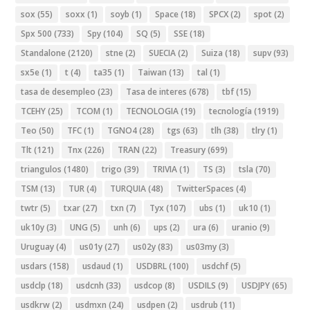
sox
(55)
soxx
(1)
soyb
(1)
Space
(18)
SPCX
(2)
spot
(2)
Spx 500
(733)
Spy
(104)
SQ
(5)
SSE
(18)
Standalone
(2120)
stne
(2)
SUECIA
(2)
Suiza
(18)
supv
(93)
sx5e
(1)
t
(4)
ta35
(1)
Taiwan
(13)
tal
(1)
tasa de desempleo
(23)
Tasa de interes
(678)
tbf
(15)
TCEHY
(25)
TCOM
(1)
TECNOLOGIA
(19)
tecnología
(1919)
Teo
(50)
TFC
(1)
TGNO4
(28)
tgs
(63)
tlh
(38)
tlry
(1)
Tlt
(121)
Tnx
(226)
TRAN
(22)
Treasury
(699)
triangulos
(1480)
trigo
(39)
TRIVIA
(1)
TS
(3)
tsla
(70)
TSM
(13)
TUR
(4)
TURQUIA
(48)
TwitterSpaces
(4)
twtr
(5)
txar
(27)
txn
(7)
Tyx
(107)
ubs
(1)
uk10
(1)
uk10y
(3)
UNG
(5)
unh
(6)
ups
(2)
ura
(6)
uranio
(9)
Uruguay
(4)
us01y
(27)
us02y
(83)
us03my
(3)
usdars
(158)
usdaud
(1)
USDBRL
(100)
usdchf
(5)
usdclp
(18)
usdcnh
(33)
usdcop
(8)
USDILS
(9)
USDJPY
(65)
usdkrw
(2)
usdmxn
(24)
usdpen
(2)
usdrub
(11)