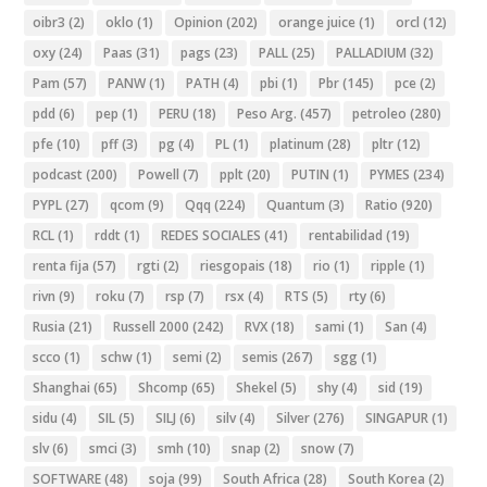
oibr3
(2)
oklo
(1)
Opinion
(202)
orange juice
(1)
orcl
(12)
oxy
(24)
Paas
(31)
pags
(23)
PALL
(25)
PALLADIUM
(32)
Pam
(57)
PANW
(1)
PATH
(4)
pbi
(1)
Pbr
(145)
pce
(2)
pdd
(6)
pep
(1)
PERU
(18)
Peso Arg.
(457)
petroleo
(280)
pfe
(10)
pff
(3)
pg
(4)
PL
(1)
platinum
(28)
pltr
(12)
podcast
(200)
Powell
(7)
pplt
(20)
PUTIN
(1)
PYMES
(234)
PYPL
(27)
qcom
(9)
Qqq
(224)
Quantum
(3)
Ratio
(920)
RCL
(1)
rddt
(1)
REDES SOCIALES
(41)
rentabilidad
(19)
renta fija
(57)
rgti
(2)
riesgopais
(18)
rio
(1)
ripple
(1)
rivn
(9)
roku
(7)
rsp
(7)
rsx
(4)
RTS
(5)
rty
(6)
Rusia
(21)
Russell 2000
(242)
RVX
(18)
sami
(1)
San
(4)
scco
(1)
schw
(1)
semi
(2)
semis
(267)
sgg
(1)
Shanghai
(65)
Shcomp
(65)
Shekel
(5)
shy
(4)
sid
(19)
sidu
(4)
SIL
(5)
SILJ
(6)
silv
(4)
Silver
(276)
SINGAPUR
(1)
slv
(6)
smci
(3)
smh
(10)
snap
(2)
snow
(7)
SOFTWARE
(48)
soja
(99)
South Africa
(28)
South Korea
(2)