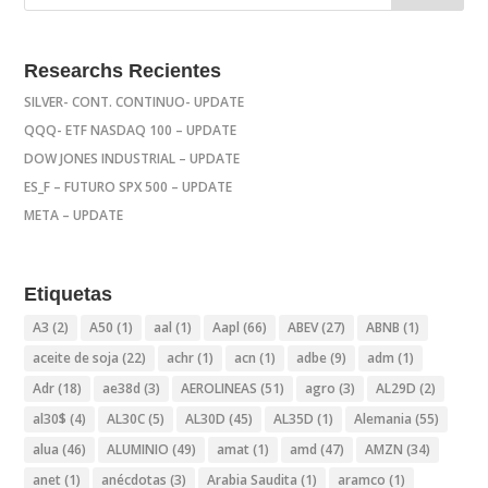
Researchs Recientes
SILVER- CONT. CONTINUO- UPDATE
QQQ- ETF NASDAQ 100 – UPDATE
DOW JONES INDUSTRIAL – UPDATE
ES_F – FUTURO SPX 500 – UPDATE
META – UPDATE
Etiquetas
A3
(2)
A50
(1)
aal
(1)
Aapl
(66)
ABEV
(27)
ABNB
(1)
aceite de soja
(22)
achr
(1)
acn
(1)
adbe
(9)
adm
(1)
Adr
(18)
ae38d
(3)
AEROLINEAS
(51)
agro
(3)
AL29D
(2)
al30$
(4)
AL30C
(5)
AL30D
(45)
AL35D
(1)
Alemania
(55)
alua
(46)
ALUMINIO
(49)
amat
(1)
amd
(47)
AMZN
(34)
anet
(1)
anécdotas
(3)
Arabia Saudita
(1)
aramco
(1)