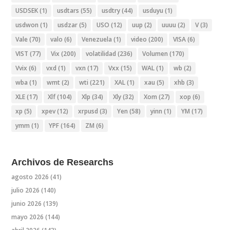
USDSEK
(1)
usdtars
(55)
usdtry
(44)
usduyu
(1)
usdwon
(1)
usdzar
(5)
USO
(12)
uup
(2)
uuuu
(2)
V
(3)
Vale
(70)
valo
(6)
Venezuela
(1)
video
(200)
VISA
(6)
VIST
(77)
Vix
(200)
volatilidad
(236)
Volumen
(170)
Vvix
(6)
vxd
(1)
vxn
(17)
Vxx
(15)
WAL
(1)
wb
(2)
wba
(1)
wmt
(2)
wti
(221)
XAL
(1)
xau
(5)
xhb
(3)
XLE
(17)
Xlf
(104)
Xlp
(34)
Xly
(32)
Xom
(27)
xop
(6)
xp
(5)
xpev
(12)
xrpusd
(3)
Yen
(58)
yinn
(1)
YM
(17)
ymm
(1)
YPF
(164)
ZM
(6)
Archivos de Researchs
agosto 2026
(41)
julio 2026
(140)
junio 2026
(139)
mayo 2026
(144)