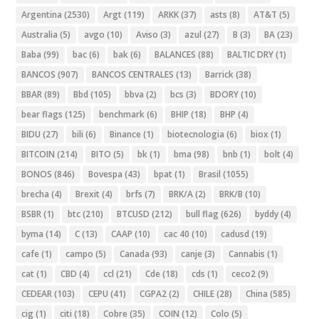
Argentina
(2530)
Argt
(119)
ARKK
(37)
asts
(8)
AT&T
(5)
Australia
(5)
avgo
(10)
Aviso
(3)
azul
(27)
B
(3)
BA
(23)
Baba
(99)
bac
(6)
bak
(6)
BALANCES
(88)
BALTIC DRY
(1)
BANCOS
(907)
BANCOS CENTRALES
(13)
Barrick
(38)
BBAR
(89)
Bbd
(105)
bbva
(2)
bcs
(3)
BDORY
(10)
bear flags
(125)
benchmark
(6)
BHIP
(18)
BHP
(4)
BIDU
(27)
bili
(6)
Binance
(1)
biotecnologia
(6)
biox
(1)
BITCOIN
(214)
BITO
(5)
bk
(1)
bma
(98)
bnb
(1)
bolt
(4)
BONOS
(846)
Bovespa
(43)
bpat
(1)
Brasil
(1055)
brecha
(4)
Brexit
(4)
brfs
(7)
BRK/A
(2)
BRK/B
(10)
BSBR
(1)
btc
(210)
BTCUSD
(212)
bull flag
(626)
byddy
(4)
byma
(14)
C
(13)
CAAP
(10)
cac 40
(10)
cadusd
(19)
cafe
(1)
campo
(5)
Canada
(93)
canje
(3)
Cannabis
(1)
cat
(1)
CBD
(4)
ccl
(21)
Cde
(18)
cds
(1)
ceco2
(9)
CEDEAR
(103)
CEPU
(41)
CGPA2
(2)
CHILE
(28)
China
(585)
cig
(1)
citi
(18)
Cobre
(35)
COIN
(12)
Colo
(5)