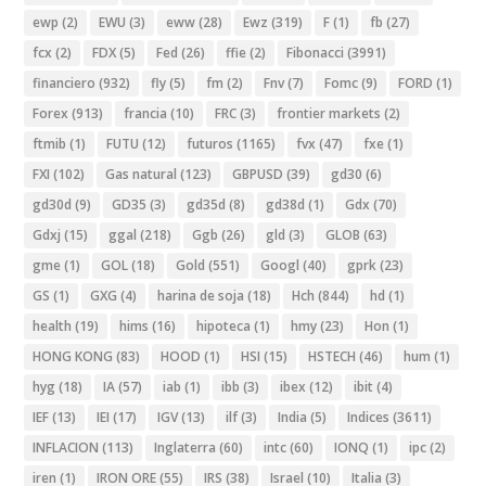
ewp
(2)
EWU
(3)
eww
(28)
Ewz
(319)
F
(1)
fb
(27)
fcx
(2)
FDX
(5)
Fed
(26)
ffie
(2)
Fibonacci
(3991)
financiero
(932)
fly
(5)
fm
(2)
Fnv
(7)
Fomc
(9)
FORD
(1)
Forex
(913)
francia
(10)
FRC
(3)
frontier markets
(2)
ftmib
(1)
FUTU
(12)
futuros
(1165)
fvx
(47)
fxe
(1)
FXI
(102)
Gas natural
(123)
GBPUSD
(39)
gd30
(6)
gd30d
(9)
GD35
(3)
gd35d
(8)
gd38d
(1)
Gdx
(70)
Gdxj
(15)
ggal
(218)
Ggb
(26)
gld
(3)
GLOB
(63)
gme
(1)
GOL
(18)
Gold
(551)
Googl
(40)
gprk
(23)
GS
(1)
GXG
(4)
harina de soja
(18)
Hch
(844)
hd
(1)
health
(19)
hims
(16)
hipoteca
(1)
hmy
(23)
Hon
(1)
HONG KONG
(83)
HOOD
(1)
HSI
(15)
HSTECH
(46)
hum
(1)
hyg
(18)
IA
(57)
iab
(1)
ibb
(3)
ibex
(12)
ibit
(4)
IEF
(13)
IEI
(17)
IGV
(13)
ilf
(3)
India
(5)
Indices
(3611)
INFLACION
(113)
Inglaterra
(60)
intc
(60)
IONQ
(1)
ipc
(2)
iren
(1)
IRON ORE
(55)
IRS
(38)
Israel
(10)
Italia
(3)