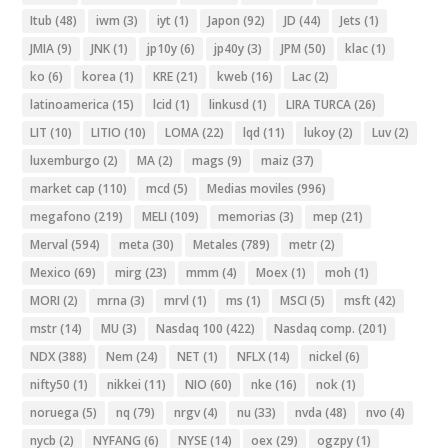
Itub
(48)
iwm
(3)
iyt
(1)
Japon
(92)
JD
(44)
Jets
(1)
JMIA
(9)
JNK
(1)
jp10y
(6)
jp40y
(3)
JPM
(50)
klac
(1)
ko
(6)
korea
(1)
KRE
(21)
kweb
(16)
Lac
(2)
latinoamerica
(15)
lcid
(1)
linkusd
(1)
LIRA TURCA
(26)
LIT
(10)
LITIO
(10)
LOMA
(22)
lqd
(11)
lukoy
(2)
Luv
(2)
luxemburgo
(2)
MA
(2)
mags
(9)
maiz
(37)
market cap
(110)
mcd
(5)
Medias moviles
(996)
megafono
(219)
MELI
(109)
memorias
(3)
mep
(21)
Merval
(594)
meta
(30)
Metales
(789)
metr
(2)
Mexico
(69)
mirg
(23)
mmm
(4)
Moex
(1)
moh
(1)
MORI
(2)
mrna
(3)
mrvl
(1)
ms
(1)
MSCI
(5)
msft
(42)
mstr
(14)
MU
(3)
Nasdaq 100
(422)
Nasdaq comp.
(201)
NDX
(388)
Nem
(24)
NET
(1)
NFLX
(14)
nickel
(6)
nifty50
(1)
nikkei
(11)
NIO
(60)
nke
(16)
nok
(1)
noruega
(5)
nq
(79)
nrgv
(4)
nu
(33)
nvda
(48)
nvo
(4)
nycb
(2)
NYFANG
(6)
NYSE
(14)
oex
(29)
ogzpy
(1)